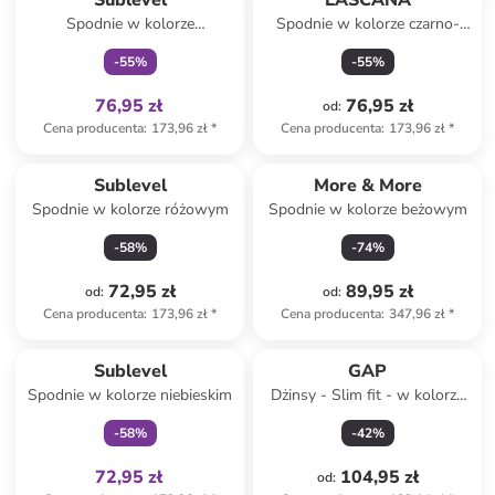
Sublevel
LASCANA
Spodnie w kolorze
Spodnie w kolorze czarno-
granatowym
karmelowym
-
55
%
-
55
%
76,95 zł
76,95 zł
od
:
Cena producenta
:
173,96 zł
*
Cena producenta
:
173,96 zł
*
Sublevel
More & More
Spodnie w kolorze różowym
Spodnie w kolorze beżowym
-
58
%
-
74
%
72,95 zł
89,95 zł
od
:
od
:
Cena producenta
:
173,96 zł
*
Cena producenta
:
347,96 zł
*
Tylko z
family
Sublevel
GAP
Spodnie w kolorze niebieskim
Dżinsy - Slim fit - w kolorze
granatowym
-
58
%
-
42
%
72,95 zł
104,95 zł
od
: