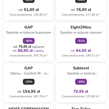
-
60
%
-
64
%
51,95 zł
76,95 zł
od
:
od
:
Cena producenta
:
130,46 zł
*
Cena producenta
:
217,46 zł
*
zniżka
family
Tylko z
family
GAP
Eight2Nine
Spodnie w kolorze brązowym
Spodnie w kolorze czarnym
-
80
%
-
51
%
76,95 zł
od
:
regularna
68,95 zł
94,95 zł
od
:
od
:
z family
Cena producenta
:
347,78 zł
*
Cena producenta
:
195,71 zł
*
Tylko z
family
GAP
Sublevel
Dżinsy - Comfort fit - w
Spodnie w kolorze
kolorze granatowym
oliwkowym
-
55
%
-
55
%
154,95 zł
76,95 zł
od
:
Cena producenta
:
347,78 zł
*
Cena producenta
:
173,96 zł
*
zniżka
family