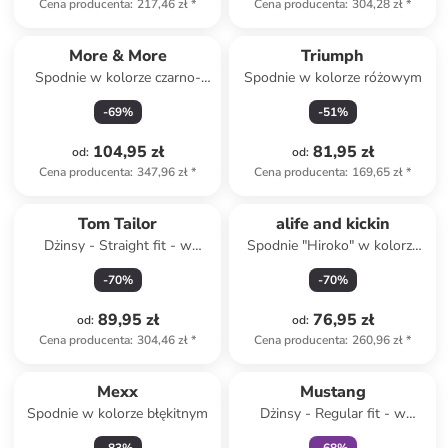
Cena producenta
:
217,46 zł
*
Cena producenta
:
304,28 zł
*
More & More
Triumph
Spodnie w kolorze czarno-
Spodnie w kolorze różowym
białym
-
69
%
-
51
%
104,95 zł
81,95 zł
od
:
od
:
Cena producenta
:
347,96 zł
*
Cena producenta
:
169,65 zł
*
Tom Tailor
alife and kickin
Dżinsy - Straight fit - w
Spodnie "Hiroko" w kolorze
kolorze granatowym
zielonym
-
70
%
-
70
%
89,95 zł
76,95 zł
od
:
od
:
Cena producenta
:
304,46 zł
*
Cena producenta
:
260,96 zł
*
zniżka
family
Mexx
Mustang
Spodnie w kolorze błękitnym
Dżinsy - Regular fit - w
kolorze błękitnym