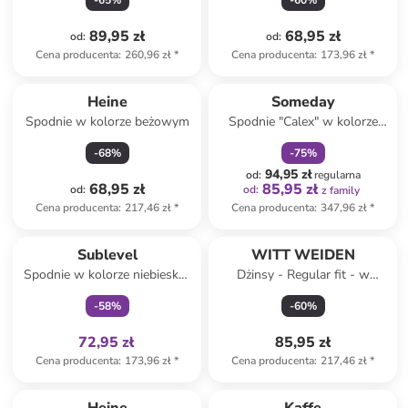
-
65
%
-
60
%
89,95 zł
68,95 zł
od
:
od
:
Cena producenta
:
260,96 zł
*
Cena producenta
:
173,96 zł
*
zniżka
family
Heine
Someday
Spodnie w kolorze beżowym
Spodnie "Calex" w kolorze
beżowym
-
68
%
-
75
%
94,95 zł
od
:
regularna
68,95 zł
85,95 zł
od
:
od
:
z family
Cena producenta
:
217,46 zł
*
Cena producenta
:
347,96 zł
*
Tylko z
family
Sublevel
WITT WEIDEN
Spodnie w kolorze niebiesko-
Dżinsy - Regular fit - w
białym
kolorze niebieskim
-
58
%
-
60
%
72,95 zł
85,95 zł
Cena producenta
:
173,96 zł
*
Cena producenta
:
217,46 zł
*