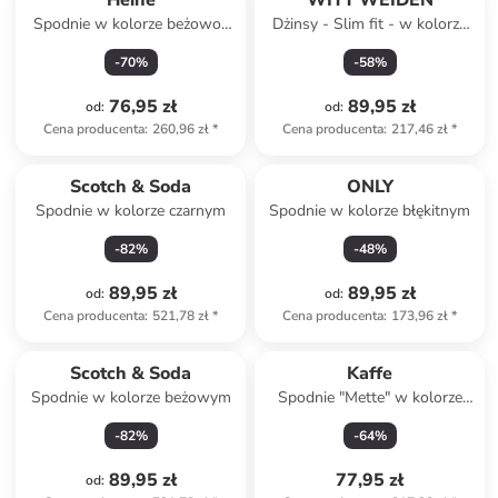
Heine
WITT WEIDEN
Spodnie w kolorze beżowo-
Dżinsy - Slim fit - w kolorze
białym
błękitnym
-
70
%
-
58
%
76,95 zł
89,95 zł
od
:
od
:
Cena producenta
:
260,96 zł
*
Cena producenta
:
217,46 zł
*
Scotch & Soda
ONLY
Spodnie w kolorze czarnym
Spodnie w kolorze błękitnym
-
82
%
-
48
%
89,95 zł
89,95 zł
od
:
od
:
Cena producenta
:
521,78 zł
*
Cena producenta
:
173,96 zł
*
Scotch & Soda
Kaffe
Spodnie w kolorze beżowym
Spodnie "Mette" w kolorze
brązowym
-
82
%
-
64
%
89,95 zł
77,95 zł
od
: