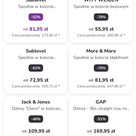
Sublevel
WITT WEIDEN
Spodnie w kolorze
Spodnie w kolorze beżowym
szarobrązowym
-
52
%
-
78
%
81,95 zł
55,95 zł
od
:
od
:
Cena producenta
:
173,96 zł
*
Cena producenta
:
260,96 zł
*
Sublevel
More & More
Spodnie w kolorze
Spodnie w kolorze błękitnym
oliwkowym
-
62
%
-
76
%
72,95 zł
81,95 zł
od
:
od
:
Cena producenta
:
195,71 zł
*
Cena producenta
:
347,96 zł
*
Jack & Jones
GAP
Dżinsy "Glenn" w kolorze
Dżinsy - 90s straight low rise
błękitnym
- w kolorze granatowym
-
49
%
-
51
%
109,95 zł
169,95 zł
od
:
od
: