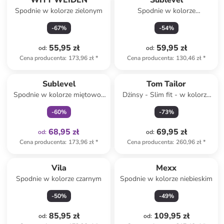
WITT WEIDEN
Sublevel
Spodnie w kolorze zielonym
Spodnie w kolorze
granatowym
-
67
%
-
54
%
55,95 zł
59,95 zł
od
:
od
:
Cena producenta
:
173,96 zł
*
Cena producenta
:
130,46 zł
*
Tylko z
family
Sublevel
Tom Tailor
Spodnie w kolorze miętowo-
Dżinsy - Slim fit - w kolorze
białym
niebieskim
-
60
%
-
73
%
68,95 zł
69,95 zł
od
:
od
:
Cena producenta
:
173,96 zł
*
Cena producenta
:
260,96 zł
*
Vila
Mexx
Spodnie w kolorze czarnym
Spodnie w kolorze niebieskim
-
50
%
-
49
%
85,95 zł
109,95 zł
od
:
od
: