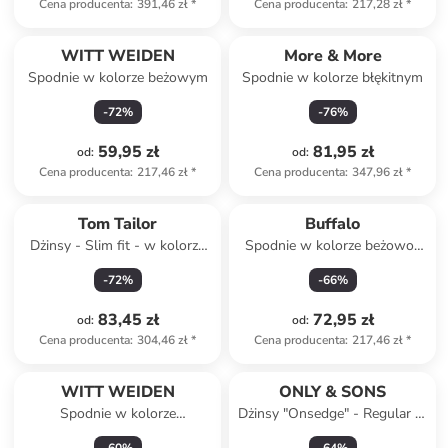
Cena producenta
:
391,46 zł
*
Cena producenta
:
217,28 zł
*
WITT WEIDEN
More & More
Spodnie w kolorze beżowym
Spodnie w kolorze błękitnym
-
72
%
-
76
%
59,95 zł
81,95 zł
od
:
od
:
Cena producenta
:
217,46 zł
*
Cena producenta
:
347,96 zł
*
Tom Tailor
Buffalo
Dżinsy - Slim fit - w kolorze
Spodnie w kolorze beżowo-
niebieskim
pomarańczowym
-
72
%
-
66
%
83,45 zł
72,95 zł
od
:
od
:
Cena producenta
:
304,46 zł
*
Cena producenta
:
217,46 zł
*
WITT WEIDEN
ONLY & SONS
Spodnie w kolorze
Dżinsy "Onsedge" - Regular fit
jasnoróżowo-bordowym
- w kolorze niebieskim