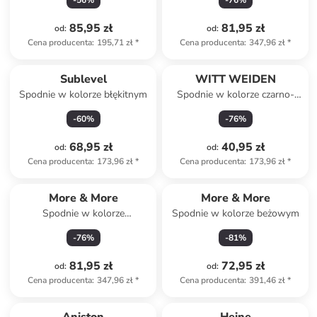
-
56
%
-
76
%
85,95 zł
81,95 zł
od
:
od
:
Cena producenta
:
195,71 zł
*
Cena producenta
:
347,96 zł
*
Sublevel
WITT WEIDEN
Spodnie w kolorze błękitnym
Spodnie w kolorze czarno-
jasnoróżowym
-
60
%
-
76
%
68,95 zł
40,95 zł
od
:
od
:
Cena producenta
:
173,96 zł
*
Cena producenta
:
173,96 zł
*
More & More
More & More
Spodnie w kolorze
Spodnie w kolorze beżowym
fioletowym
-
76
%
-
81
%
81,95 zł
72,95 zł
od
:
od
:
Cena producenta
:
347,96 zł
*
Cena producenta
:
391,46 zł
*