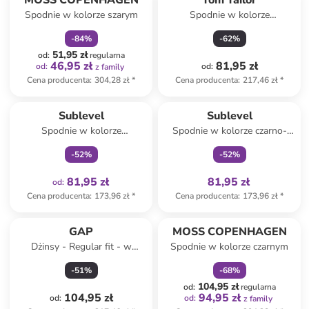
MOSS COPENHAGEN
Tom Tailor
Spodnie w kolorze szarym
Spodnie w kolorze
granatowym
-
84
%
-
62
%
51,95 zł
od
:
regularna
46,95 zł
81,95 zł
od
:
od
:
z family
Cena producenta
:
304,28 zł
*
Cena producenta
:
217,46 zł
*
Tylko z
family
Tylko z
family
Sublevel
Sublevel
Spodnie w kolorze
Spodnie w kolorze czarno-
musztardowym
szarym
-
52
%
-
52
%
81,95 zł
81,95 zł
od
:
Cena producenta
:
173,96 zł
*
Cena producenta
:
173,96 zł
*
zniżka
family
GAP
MOSS COPENHAGEN
Dżinsy - Regular fit - w
Spodnie w kolorze czarnym
kolorze błękitnym
-
51
%
-
68
%
104,95 zł
od
:
regularna
104,95 zł
94,95 zł
od
:
od
:
z family