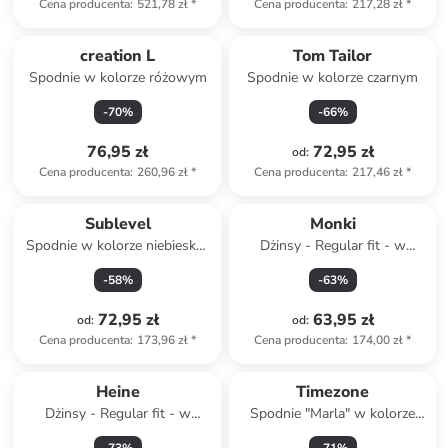
Cena producenta
:
521,78 zł
*
Cena producenta
:
217,28 zł
*
creation L
Tom Tailor
Spodnie w kolorze różowym
Spodnie w kolorze czarnym
-
70
%
-
66
%
76,95 zł
72,95 zł
od
:
Cena producenta
:
260,96 zł
*
Cena producenta
:
217,46 zł
*
Sublevel
Monki
Spodnie w kolorze niebiesko-
Dżinsy - Regular fit - w
białym
kolorze czarnym
-
58
%
-
63
%
72,95 zł
63,95 zł
od
:
od
:
Cena producenta
:
173,96 zł
*
Cena producenta
:
174,00 zł
*
Heine
Timezone
Dżinsy - Regular fit - w
Spodnie "Marla" w kolorze
kolorze szarym
czarnym