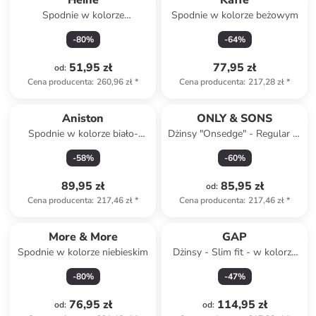
Heine
Kaffe
Spodnie w kolorze
Spodnie w kolorze beżowym
jasnobrązowym
-
80
%
-
64
%
51,95 zł
77,95 zł
od
:
Cena producenta
:
260,96 zł
*
Cena producenta
:
217,28 zł
*
Aniston
ONLY & SONS
Spodnie w kolorze biało-
Dżinsy "Onsedge" - Regular fit
czarnym
- w kolorze niebieskim
-
58
%
-
60
%
89,95 zł
85,95 zł
od
:
Cena producenta
:
217,46 zł
*
Cena producenta
:
217,46 zł
*
More & More
GAP
Spodnie w kolorze niebieskim
Dżinsy - Slim fit - w kolorze
granatowym
-
80
%
-
47
%
76,95 zł
114,95 zł
od
:
od
: