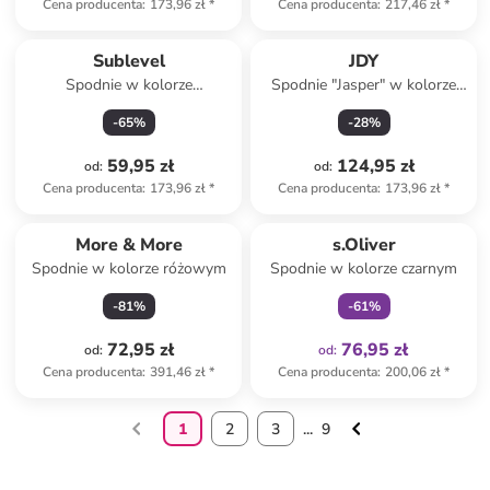
Cena producenta
:
173,96 zł
*
Cena producenta
:
217,46 zł
*
Sublevel
JDY
Spodnie w kolorze
Spodnie "Jasper" w kolorze
turkusowo-białym
niebieskim
-
65
%
-
28
%
59,95 zł
124,95 zł
od
:
od
:
Cena producenta
:
173,96 zł
*
Cena producenta
:
173,96 zł
*
Tylko z
family
More & More
s.Oliver
Spodnie w kolorze różowym
Spodnie w kolorze czarnym
-
81
%
-
61
%
72,95 zł
76,95 zł
od
:
od
:
Cena producenta
:
391,46 zł
*
Cena producenta
:
200,06 zł
*
1
2
3
...
9