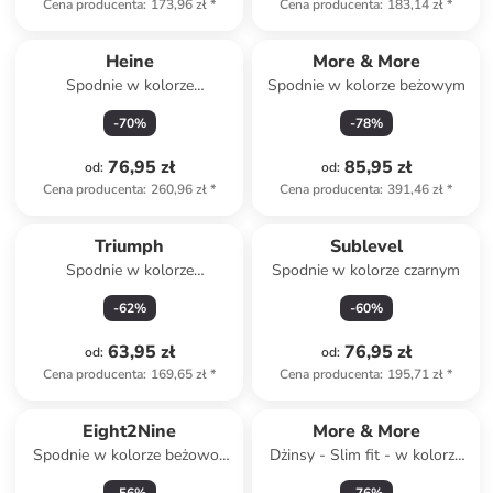
Cena producenta
:
173,96 zł
*
Cena producenta
:
183,14 zł
*
Heine
More & More
Spodnie w kolorze
Spodnie w kolorze beżowym
pomarańczowym
-
70
%
-
78
%
76,95 zł
85,95 zł
od
:
od
:
Cena producenta
:
260,96 zł
*
Cena producenta
:
391,46 zł
*
Triumph
Sublevel
Spodnie w kolorze
Spodnie w kolorze czarnym
granatowym
-
62
%
-
60
%
63,95 zł
76,95 zł
od
:
od
:
Cena producenta
:
169,65 zł
*
Cena producenta
:
195,71 zł
*
Eight2Nine
More & More
Spodnie w kolorze beżowo-
Dżinsy - Slim fit - w kolorze
czarnym
białym