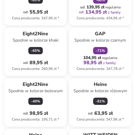
-
83
%
-
68
%
139,95 zł
od
:
regularna
55,95 zł
134,95 zł
od
:
od
:
z family
Cena producenta
:
347,96 zł
*
Cena producenta
:
434,96 zł
*
zniżka
family
Eight2Nine
GAP
Spodnie w kolorze khaki
Spodnie w kolorze czarnym
-
65
%
-
71
%
104,95 zł
regularna
89,95 zł
98,95 zł
od
:
z family
Cena producenta
:
260,96 zł
*
Cena producenta
:
347,78 zł
*
Eight2Nine
Heine
Spodnie w kolorze beżowym
Spodnie w kolorze różowym
-
49
%
-
81
%
98,95 zł
63,95 zł
od
:
od
:
Cena producenta
:
195,71 zł
*
Cena producenta
:
347,96 zł
*