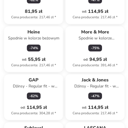
-
62
%
-
47
%
81,95 zł
114,95 zł
od
:
Cena producenta
:
217,46 zł
*
Cena producenta
:
217,46 zł
*
Heine
More & More
Spodnie w kolorze beżowym
Spodnie w kolorze
jasnoróżowym
-
74
%
-
75
%
55,95 zł
94,95 zł
od
:
od
:
Cena producenta
:
217,46 zł
*
Cena producenta
:
391,46 zł
*
GAP
Jack & Jones
Dżinsy - Regular fit - w
Dżinsy - Regular fit - w
kolorze granatowym
kolorze niebieskim
-
62
%
-
47
%
114,95 zł
114,95 zł
od
:
od
:
Cena producenta
:
304,28 zł
*
Cena producenta
:
217,46 zł
*
Tylko z
family