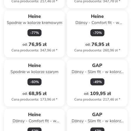
Cena producenta
:
217,46 zł
*
Cena producenta
:
347,78 zł
*
Heine
Heine
Spodnie w kolorze kremowym
Dżinsy - Comfort fit - w
kolorze granatowym
-
77
%
-
70
%
76,95 zł
76,95 zł
od
:
od
:
Cena producenta
:
347,96 zł
*
Cena producenta
:
260,96 zł
*
Heine
GAP
Spodnie w kolorze szarym
Dżinsy - Slim fit - w kolorze
granatowym
-
60
%
-
49
%
68,95 zł
109,95 zł
od
:
od
:
Cena producenta
:
173,96 zł
*
Cena producenta
:
217,46 zł
*
Heine
GAP
Dżinsy - Comfort fit - w
Dżinsy - Slim fit - w kolorze
kolorze kremowym
błękitnym