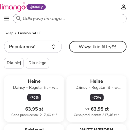
family
Sklep
Fashion SALE
Popularność
Wszystkie filtry
Dla niej
Dla niego
Heine
Heine
Dżinsy - Regular fit - w
Dżinsy - Regular fit - w
kolorze granatowym
kolorze czarnym
-
70
%
-
70
%
63,95 zł
63,95 zł
od
:
Cena producenta
:
217,46 zł
*
Cena producenta
:
217,46 zł
*
Tylko z
family