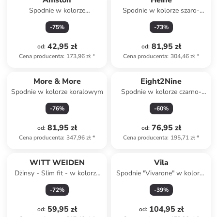
Aniston
Heine
Spodnie w kolorze
Spodnie w kolorze szaro-
granatowym
białym
-
75
%
-
73
%
42,95 zł
81,95 zł
od
:
od
:
Cena producenta
:
173,96 zł
*
Cena producenta
:
304,46 zł
*
More & More
Eight2Nine
Spodnie w kolorze koralowym
Spodnie w kolorze czarno-
białym
-
76
%
-
60
%
81,95 zł
76,95 zł
od
:
od
:
Cena producenta
:
347,96 zł
*
Cena producenta
:
195,71 zł
*
WITT WEIDEN
Vila
Dżinsy - Slim fit - w kolorze
Spodnie "Vivarone" w kolorze
czarnym
czarnym
-
72
%
-
39
%
59,95 zł
104,95 zł
od
:
od
: