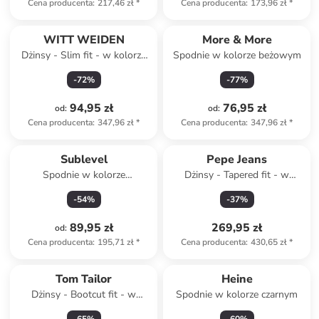
Cena producenta
:
217,46 zł
*
Cena producenta
:
173,96 zł
*
WITT WEIDEN
More & More
Dżinsy - Slim fit - w kolorze
Spodnie w kolorze beżowym
granatowym
-
72
%
-
77
%
94,95 zł
76,95 zł
od
:
od
:
Cena producenta
:
347,96 zł
*
Cena producenta
:
347,96 zł
*
Sublevel
Pepe Jeans
Spodnie w kolorze
Dżinsy - Tapered fit - w
szarobrązowym
kolorze niebieskim
-
54
%
-
37
%
89,95 zł
269,95 zł
od
:
Cena producenta
:
195,71 zł
*
Cena producenta
:
430,65 zł
*
Tom Tailor
Heine
Dżinsy - Bootcut fit - w
Spodnie w kolorze czarnym
kolorze czarnym