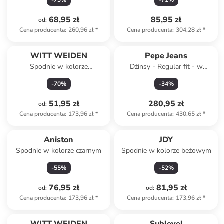
-
73
%
-
71
%
68,95 zł
85,95 zł
od
:
Cena producenta
:
260,96 zł
*
Cena producenta
:
304,28 zł
*
WITT WEIDEN
Pepe Jeans
Spodnie w kolorze
Dżinsy - Regular fit - w
czerwonym
kolorze błękitnym
-
70
%
-
34
%
51,95 zł
280,95 zł
od
:
Cena producenta
:
173,96 zł
*
Cena producenta
:
430,65 zł
*
Aniston
JDY
Spodnie w kolorze czarnym
Spodnie w kolorze beżowym
-
55
%
-
52
%
76,95 zł
81,95 zł
od
:
od
:
Cena producenta
:
173,96 zł
*
Cena producenta
:
173,96 zł
*