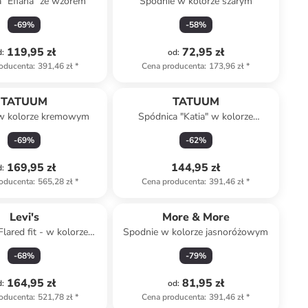
 "Efiana" ze wzorem
Spodnie w kolorze szarym
-
69
%
-
58
%
119,95 zł
72,95 zł
d
:
od
:
oducenta
:
391,46 zł
*
Cena producenta
:
173,96 zł
*
Produkt zarezerwowany
TATUUM
TATUUM
w kolorze kremowym
Spódnica "Katia" w kolorze
beżowym ze wzorem
-
69
%
-
62
%
169,95 zł
144,95 zł
d
:
oducenta
:
565,28 zł
*
Cena producenta
:
391,46 zł
*
Levi's
More & More
Flared fit - w kolorze
Spodnie w kolorze jasnoróżowym
szarym
-
68
%
-
79
%
164,95 zł
81,95 zł
d
:
od
:
oducenta
:
521,78 zł
*
Cena producenta
:
391,46 zł
*