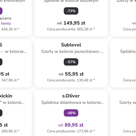
rze kremowym
Spodnie w kolorze beżowym
Szorty w 
-
73
%
gularna
149,95 zł
od
:
o
 family
426,30 zł
*
Cena producenta
:
565,28 zł
*
Cena pr
S
Sublevel
t - w kolorze
Szorty w kolorze jasnoróżowo-
Spódnica
ym
białym
be
-
57
%
5 zł
55,95 zł
od
:
347,96 zł
*
Cena producenta
:
130,46 zł
*
Cena pr
Tylko z
family
kickin
s.Oliver
" w kolorze
Spódnica dzianinowa w kolorze
Szorty 
ym
beżowym
-
48
%
5 zł
89,95 zł
od
:
260,96 zł
*
Cena producenta
:
173,96 zł
*
Cena pr