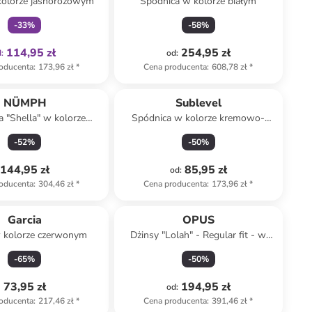
kolorze jasnoróżowym
Spódnica w kolorze białym
-
33
%
-
58
%
114,95 zł
254,95 zł
d
:
od
:
oducenta
:
173,96 zł
*
Cena producenta
:
608,78 zł
*
NÜMPH
Sublevel
 "Shella" w kolorze
Spódnica w kolorze kremowo-
żowo-czarnym
czarnym
-
52
%
-
50
%
144,95 zł
85,95 zł
od
:
oducenta
:
304,46 zł
*
Cena producenta
:
173,96 zł
*
Garcia
OPUS
w kolorze czerwonym
Dżinsy "Lolah" - Regular fit - w
kolorze kremowym
-
65
%
-
50
%
73,95 zł
194,95 zł
od
:
oducenta
:
217,46 zł
*
Cena producenta
:
391,46 zł
*