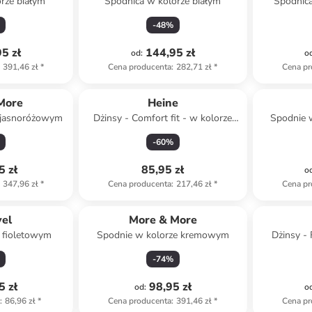
rze białym
Spódnica w kolorze białym
Spódnica
-
48
%
5 zł
144,95 zł
od
:
o
391,46 zł
*
Cena producenta
:
282,71 zł
*
Cena pr
More
Heine
 jasnoróżowym
Dżinsy - Comfort fit - w kolorze
Spodnie 
kremowym
-
60
%
5 zł
85,95 zł
o
347,96 zł
*
Cena producenta
:
217,46 zł
*
Cena pr
vel
More & More
e fioletowym
Spodnie w kolorze kremowym
Dżinsy - 
-
74
%
5 zł
98,95 zł
od
:
o
a
:
86,96 zł
*
Cena producenta
:
391,46 zł
*
Cena pr