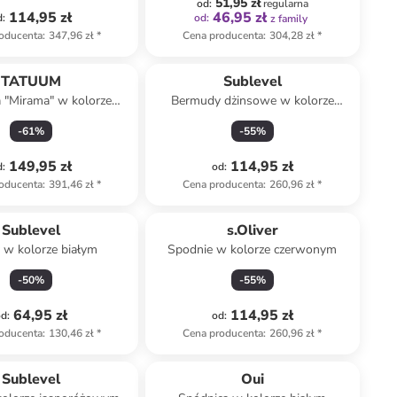
51,95 zł
od
:
regularna
114,95 zł
46,95 zł
d
:
od
:
z family
oducenta
:
347,96 zł
*
Cena producenta
:
304,28 zł
*
TATUUM
Sublevel
 "Mirama" w kolorze
Bermudy dżinsowe w kolorze
owo-granatowym
szarym
-
61
%
-
55
%
149,95 zł
114,95 zł
d
:
od
:
oducenta
:
391,46 zł
*
Cena producenta
:
260,96 zł
*
Sublevel
s.Oliver
 w kolorze białym
Spodnie w kolorze czerwonym
-
50
%
-
55
%
64,95 zł
114,95 zł
od
:
od
:
oducenta
:
130,46 zł
*
Cena producenta
:
260,96 zł
*
Tylko z
family
Sublevel
Oui