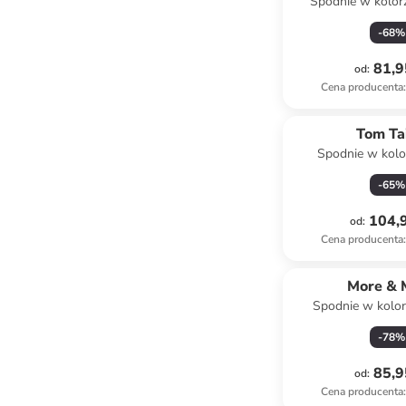
Spodnie w kolo
-
68
%
81,9
od
:
Cena producenta
:
Tom Ta
Spodnie w kolo
-
65
%
104,9
od
:
Cena producenta
:
More & 
Spodnie w kolor
-
78
%
85,9
od
:
Cena producenta
: