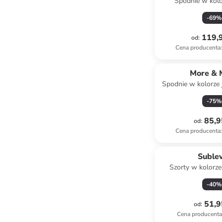
Spodnie w kolo
-
69
%
119,9
od
:
Cena producenta
:
More & 
Spodnie w kolorze
-
75
%
85,9
od
:
Cena producenta
:
Suble
Szorty w kolorz
-
40
%
51,9
od
:
Cena producent