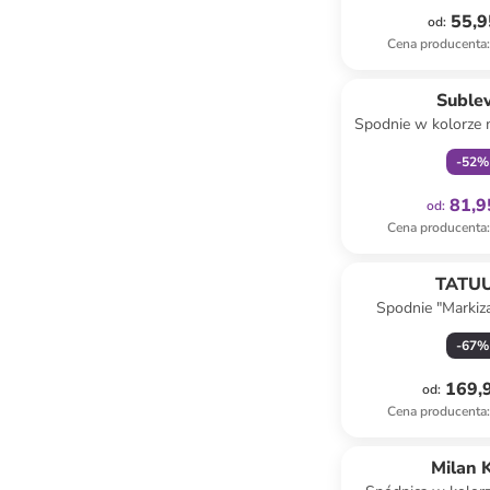
55,9
od
:
Cena producenta
:
Tylko z
Suble
Spodnie w kolorze
-
52
%
81,9
od
:
Cena producenta
:
TATU
Spodnie "Markiz
beżow
-
67
%
169,9
od
:
Cena producenta
:
zniżka
f
Milan K