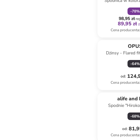
Spódnica w kolo
-
78
%
98,95 zł
re
89,95 zł
z
Cena producenta
:
OPU
Dżinsy - Flared fi
beżow
-
64
%
124,9
od
:
Cena producenta
:
alife and 
Spodnie "Hiroko
zielon
-
68
%
81,9
od
:
Cena producenta
: