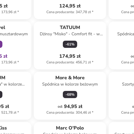
5 zł
124,95 zł
o
173,96 zł
*
Cena producenta
:
347,78 zł
*
Cena pr
family
vel
TATUUM
 musztardowym
Dżinsy "Misko" - Comfort fit - w
Spódnica
kolorze kremowym
krem
-
61
%
5 zł
174,95 zł
o
173,96 zł
*
Cena producenta
:
456,71 zł
*
Cena pr
UM
More & More
a" w kolorze
Spódnica w kolorze beżowym
Szorty
ym
-
68
%
5 zł
94,95 zł
od
:
521,78 zł
*
Cena producenta
:
304,46 zł
*
Cena pr
amily
iss
Marc O'Polo