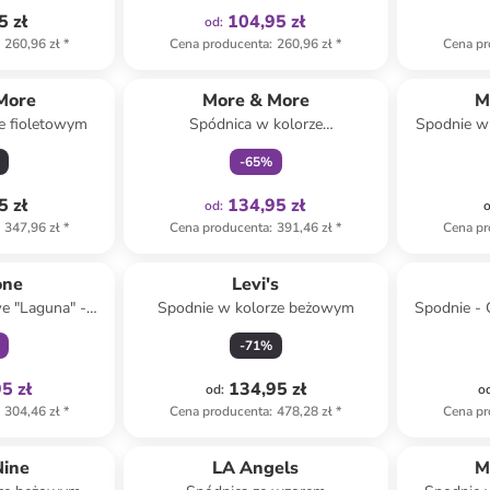
5 zł
104,95 zł
od
:
260,96 zł
*
Cena producenta
:
260,96 zł
*
Cena pr
Tylko z
family
More
More & More
M
e fioletowym
Spódnica w kolorze
Spodnie w
pomarańczowym
-
65
%
5 zł
134,95 zł
od
:
347,96 zł
*
Cena producenta
:
391,46 zł
*
Cena pr
family
one
Levi's
e "Laguna" -
Spodnie w kolorze beżowym
Spodnie - 
lorze białym
-
71
%
5 zł
134,95 zł
od
:
o
304,46 zł
*
Cena producenta
:
478,28 zł
*
Cena pr
Nine
LA Angels
M