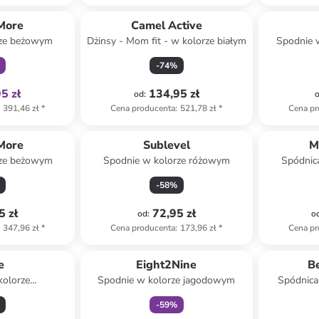
family
More
Camel Active
rze beżowym
Dżinsy - Mom fit - w kolorze białym
Spodnie 
-
74
%
5 zł
134,95 zł
od
:
391,46 zł
*
Cena producenta
:
521,78 zł
*
Cena pr
More
Sublevel
M
rze beżowym
Spodnie w kolorze różowym
Spódnica
cz
-
58
%
5 zł
72,95 zł
od
:
o
347,96 zł
*
Cena producenta
:
173,96 zł
*
Cena pr
Tylko z
family
e
Eight2Nine
Be
kolorze
Spodnie w kolorze jagodowym
Spódnica
zowym
-
59
%