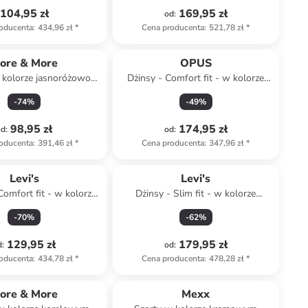
104,95 zł
169,95 zł
od
:
oducenta
:
434,96 zł
*
Cena producenta
:
521,78 zł
*
ore & More
OPUS
 kolorze jasnoróżowo-
Dżinsy - Comfort fit - w kolorze
zielonym
beżowym
-
74
%
-
49
%
98,95 zł
174,95 zł
od
:
od
:
oducenta
:
391,46 zł
*
Cena producenta
:
347,96 zł
*
Levi's
Levi's
Comfort fit - w kolorze
Dżinsy - Slim fit - w kolorze
beżowym
kremowym
-
70
%
-
62
%
129,95 zł
179,95 zł
d
:
od
:
oducenta
:
434,78 zł
*
Cena producenta
:
478,28 zł
*
Tylko z
family
ore & More
Mexx