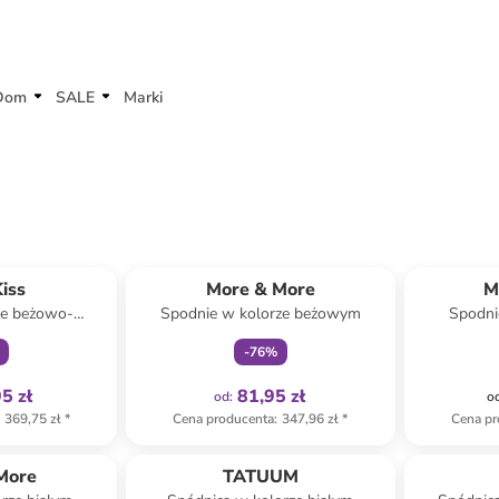
Dom
SALE
Marki
family
Tylko z
family
iss
More & More
M
ze beżowo-
Spodnie w kolorze beżowym
Spodni
wym
-
76
%
5 zł
81,95 zł
od
:
o
369,75 zł
*
Cena producenta
:
347,96 zł
*
Cena pr
More
TATUUM