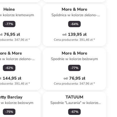
Heine
More & More
w kolorze kremowym
Spódnica w kolorze zielono-
jasnoróżowym
-
77
%
-
64
%
76,95 zł
139,95 zł
od
:
od
:
oducenta
:
347,96 zł
*
Cena producenta
:
391,46 zł
*
ore & More
More & More
 w kolorze zielono-
Spodnie w kolorze beżowym
erwono-białym
-
62
%
-
77
%
144,95 zł
76,95 zł
d
:
od
:
oducenta
:
391,46 zł
*
Cena producenta
:
347,96 zł
*
tty Barclay
TATUUM
 w kolorze beżowym
Spodnie "Laurania" w kolorze
jasnoróżowym
-
75
%
-
67
%