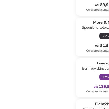
89,9
od
:
Cena producenta
:
More & 
Spodnie w kolorz
-
76
%
81,9
od
:
Cena producenta
:
Tylko z
Timez
Bermudy dżinsow
Loose fit - w ko
-
57
%
129,9
od
:
Cena producenta
:
Eight2