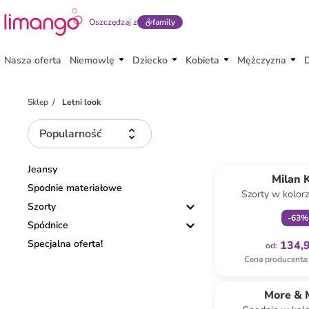
Oszczędzaj z
family
Nasza oferta
Niemowlę
Dziecko
Kobieta
Mężczyzna
Sklep
Letni look
Popularność
Tylko z
Jeansy
Milan K
Spodnie materiałowe
Szorty w kolor
Szorty
kremo
-
63
%
Spódnice
Specjalna oferta!
134,9
od
:
Cena producenta
:
More & 