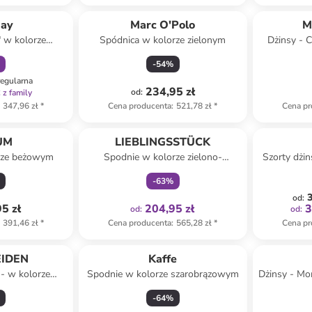
amily
ay
Marc O'Polo
M
" w kolorze
Spódnica w kolorze zielonym
Dżinsy - C
ym
-
54
%
regularna
ł
234,95 zł
od
:
z family
347,96 zł
*
Cena producenta
:
521,78 zł
*
Cena pr
Tylko z
family
UM
LIEBLINGSSTÜCK
rze beżowym
Spodnie w kolorze zielono-
Szorty dżi
fioletowym
-
63
%
3
od
:
5 zł
204,95 zł
3
od
:
od
:
391,46 zł
*
Cena producenta
:
565,28 zł
*
Cena pr
IDEN
Kaffe
 - w kolorze
Spodnie w kolorze szarobrązowym
Dżinsy - Mo
wym
-
64
%