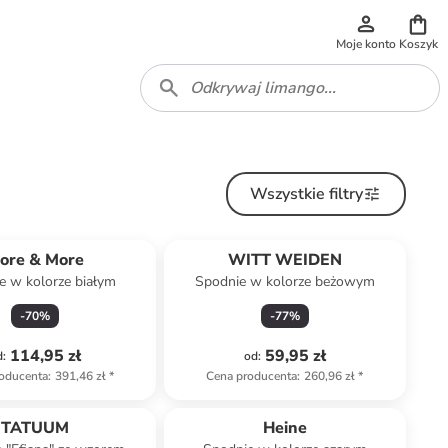
Moje konto
Koszyk
Wszystkie filtry
ore & More
WITT WEIDEN
e w kolorze białym
Spodnie w kolorze beżowym
-
70
%
-
77
%
114,95 zł
59,95 zł
d
:
od
:
oducenta
:
391,46 zł
*
Cena producenta
:
260,96 zł
*
TATUUM
Heine