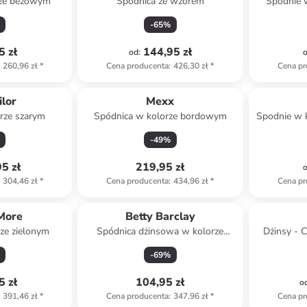
rze beżowym
Spódnica ze wzorem
Spodnie 
-
65
%
5 zł
144,95 zł
od
:
260,96 zł
*
Cena producenta
:
426,30 zł
*
Cena pr
ilor
Mexx
rze szarym
Spódnica w kolorze bordowym
Spodnie w 
-
49
%
5 zł
219,95 zł
304,46 zł
*
Cena producenta
:
434,96 zł
*
Cena pr
More
Betty Barclay
ze zielonym
Spódnica dżinsowa w kolorze
Dżinsy - C
jasnoróżowym
-
69
%
5 zł
104,95 zł
o
391,46 zł
*
Cena producenta
:
347,96 zł
*
Cena pr