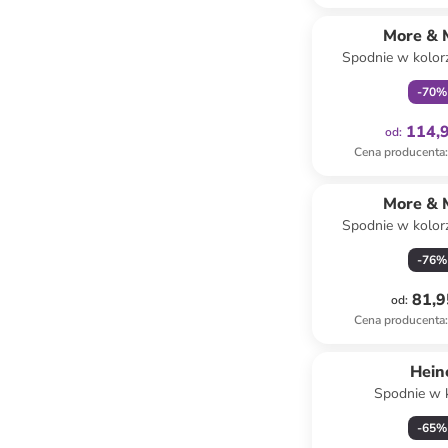
Tylko z
More & 
Spodnie w kolo
-
70
%
114,9
od
:
Cena producenta
:
More & 
Spodnie w kolo
-
76
%
81,9
od
:
Cena producenta
:
Hein
Spodnie w 
pomarańc
-
65
%