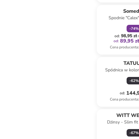
zniżka
f
Somed
Spodnie "Calex
beżow
-
74
%
98,95 zł
od
:
89,95 z
od
:
Cena producenta
:
TATU
Spódnica w kolo
-
62
%
144,9
od
:
Cena producenta
:
WITT WE
Dżinsy - Slim fit
oliwko
-
67
%