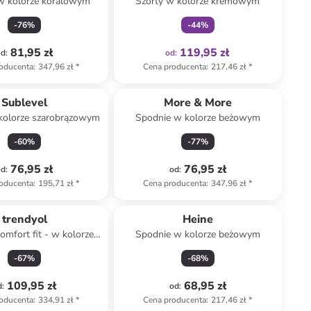
w kolorze koralowym
Szorty w kolorze kremowym
-
76
%
-
44
%
81,95 zł
119,95 zł
od
:
od
:
oducenta
:
347,96 zł
*
Cena producenta
:
217,46 zł
*
Sublevel
More & More
kolorze szarobrązowym
Spodnie w kolorze beżowym
-
60
%
-
77
%
76,95 zł
76,95 zł
od
:
od
:
oducenta
:
195,71 zł
*
Cena producenta
:
347,96 zł
*
trendyol
Heine
omfort fit - w kolorze
Spodnie w kolorze beżowym
białym
-
67
%
-
68
%
109,95 zł
68,95 zł
d
:
od
:
oducenta
:
334,91 zł
*
Cena producenta
:
217,46 zł
*