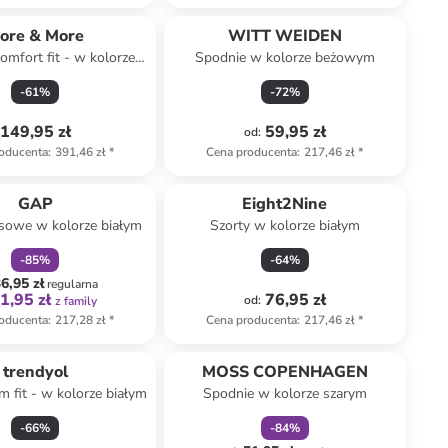
ore & More
WITT WEIDEN
omfort fit - w kolorze
Spodnie w kolorze beżowym
białym
-
61
%
-
72
%
149,95 zł
59,95 zł
od
:
oducenta
:
391,46 zł
*
Cena producenta
:
217,46 zł
*
zniżka
family
GAP
Eight2Nine
nsowe w kolorze białym
Szorty w kolorze białym
-
85
%
-
64
%
6,95 zł
regularna
1,95 zł
76,95 zł
od
:
z family
oducenta
:
217,28 zł
*
Cena producenta
:
217,46 zł
*
zniżka
family
trendyol
MOSS COPENHAGEN
m fit - w kolorze białym
Spodnie w kolorze szarym
-
66
%
-
84
%