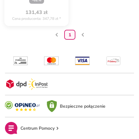
-
62
%
131,43 zł
Cena producenta
:
347,78 zł
*
1
Bezpieczne połączenie
Centrum Pomocy