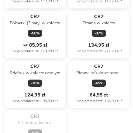
Cena producenta
:
117,23 zł
*
Cena producenta
:
117,23 zł
*
CR7
CR7
Bokserki (3 pary) w kolorze
Piżama w kolorze
granatowym
antracytowym
-
50
%
-
37
%
85,95 zł
134,95 zł
od
:
Cena producenta
:
173,78 zł
*
Cena producenta
:
217,28 zł
*
CR7
CR7
Szlafrok w kolorze czarnym
Piżama w kolorze szaro-
antracytowym
-
36
%
-
65
%
124,95 zł
64,95 zł
Cena producenta
:
195,53 zł
*
Cena producenta
:
186,83 zł
*
Spóźniłeś się.

Wyprzedane
CR7
Szlafrok w kolorze
antracytowym