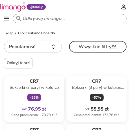
family
Sklep
CR7 Cristiano Ronaldo
Popularność
Wszystkie filtry
Odkryj teraz!
Tylko z
family
CR7
CR7
Bokserki (3 pary) w kolorze
Bokserki (3 pary) w kolorze
czarnym, fioletowym i
czarnym
-
55
%
-
67
%
granatowym
76,95 zł
55,95 zł
od
:
od
:
Cena producenta
:
173,78 zł
*
Cena producenta
:
173,78 zł
*
Tylko z
family