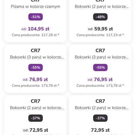
CR7
CR7
Piżama w kolorze czarnym
Bokserki (2 pary) w kolorze
czarnym
-
51
%
-
48
%
104,95 zł
59,95 zł
od
:
od
:
Cena producenta
:
217,28 zł
*
Cena producenta
:
117,23 zł
*
Tylko z
family
Tylko z
family
CR7
CR7
Bokserki (3 pary) w kolorze
Bokserki (3 pary) w kolorze
czarnym
czarnym i niebieskim
-
55
%
-
55
%
76,95 zł
76,95 zł
od
:
od
:
Cena producenta
:
173,78 zł
*
Cena producenta
:
173,78 zł
*
CR7
CR7
Bokserki (2 pary) w kolorze
Bokserki (2 pary) w kolorze
czarnym
czarnym
-
37
%
-
37
%
72,95 zł
72,95 zł
od
: