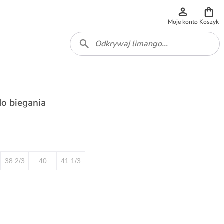
Moje konto
Koszyk
o biegania
38 2/3
40
41 1/3