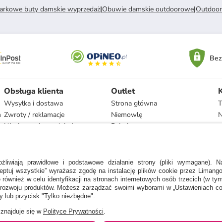
arkowe buty damskie wyprzedaż
|
Obuwie damskie outdoorowe
|
Outdoor
Bez
Obsługa klienta
Outlet
Wysyłka i dostawa
Strona główna
T
h
Zwroty / reklamacje
Niemowlę
N
Użytkowanie produktów
Dziecko
Recykling i utylizacja
Kobieta
Odstąpienie
Mężczyzna
Zgodność z umową i naprawa
Dom
Marki