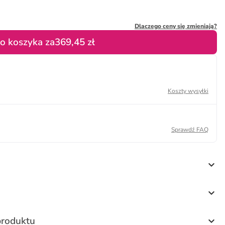
Dlaczego ceny się zmieniają?
o koszyka za
369,45 zł
Koszty wysyłki
Sprawdź FAQ
produktu