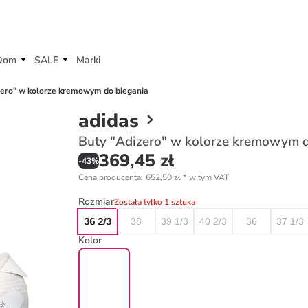
Dom
SALE
Marki
zero" w kolorze kremowym do biegania
adidas
Buty "Adizero" w kolorze kremowym d
369,45 zł
-
43
%
Cena producenta
:
652,50 zł
*
w tym VAT
Rozmiar
Została tylko 1 sztuka
36 2/3
38
39 1/3
40 2/3
36
37 1/3
Kolor