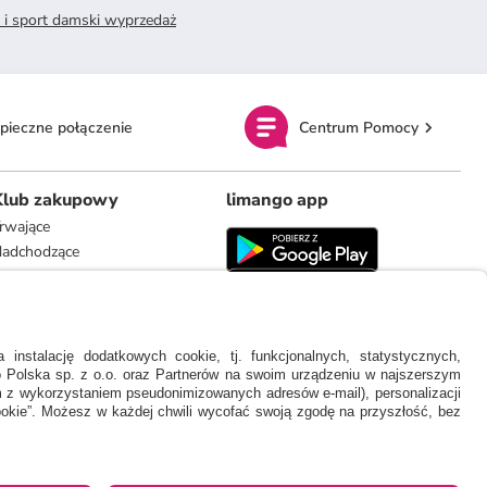
 i sport damski wyprzedaż
pieczne połączenie
Centrum Pomocy
Klub zakupowy
limango app
rwające
adchodzące
limango.de
limango.nl