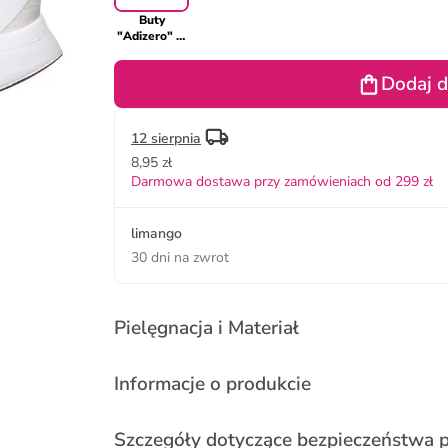
Buty
"Adizero" w
kolorze
kremowym
Dodaj d
do biegania
12 sierpnia
8,95 zł
Darmowa dostawa przy zamówieniach od 299 zł
limango
30 dni na zwrot
Pielęgnacja i Materiał
Informacje o produkcie
Szczegóły dotyczące bezpieczeństwa 