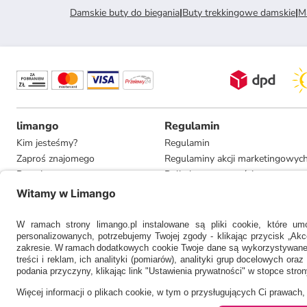
Damskie buty do biegania
|
Buty trekkingowe damskie
|
M
limango
Regulamin
Kim jesteśmy?
Regulamin
Zaproś znajomego
Regulaminy akcji marketingowyc
Pracuj u nas
Polityka prywatności
Informacje dla prasy
Ustawienia prywatności
Compliance