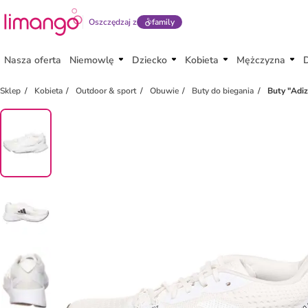
Oszczędzaj z
family
Nasza oferta
Niemowlę
Dziecko
Kobieta
Mężczyzna
Sklep
Kobieta
Outdoor & sport
Obuwie
Buty do biegania
Buty "Adi