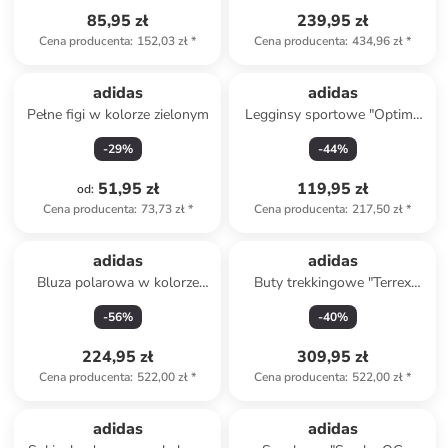
85,95 zł
239,95 zł
Cena producenta
:
152,03 zł
*
Cena producenta
:
434,96 zł
*
adidas
adidas
Pełne figi w kolorze zielonym
Legginsy sportowe "Optime
Essentials" w kolorze
-
29
%
-
44
%
niebieskim
51,95 zł
119,95 zł
od
:
Cena producenta
:
73,73 zł
*
Cena producenta
:
217,50 zł
*
adidas
adidas
Bluza polarowa w kolorze
Buty trekkingowe "Terrex
beżowym
Trailmaker 2 GTX" w kolorze
-
56
%
-
40
%
szarym
224,95 zł
309,95 zł
Cena producenta
:
522,00 zł
*
Cena producenta
:
522,00 zł
*
adidas
adidas