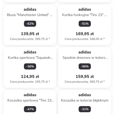
adidas
adidas
Bluza "Manchester United" w
Kurtka funkcyjna "Tiro 23" w
kolorze granatowym
kolorze czarnym
-
62
%
-
51
%
139,95 zł
169,95 zł
Cena producenta
:
369,75 zł
*
Cena producenta
:
348,00 zł
*
adidas
adidas
Kurtka sportowa "Squandra
Spodnie dresowe w kolorze
21" w kolorze zielonym
szarym
-
36
%
-
56
%
124,95 zł
159,95 zł
Cena producenta
:
195,75 zł
*
Cena producenta
:
369,75 zł
*
adidas
adidas
Koszulka sportowa "Tiro 23"
Koszulka w kolorze błękitnym
w kolorze czerwonym
-
47
%
-
31
%