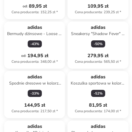
89,95 zł
109,95 zł
od
:
Cena producenta
:
152,25 zł
*
Cena producenta
:
239,25 zł
*
adidas
adidas
Bermudy dżinsowe - Loose fit
Sneakersy "Shadow Fever" w
- w kolorze szarym
kolorze beżowym
-
43
%
-
50
%
194,95 zł
279,95 zł
od
:
Cena producenta
:
348,00 zł
*
Cena producenta
:
565,50 zł
*
adidas
adidas
Spodnie dresowe w kolorze
Koszulka sportowa w kolorze
granatowym
pomarańczowym
-
33
%
-
52
%
144,95 zł
81,95 zł
Cena producenta
:
217,50 zł
*
Cena producenta
:
174,00 zł
*
adidas
adidas