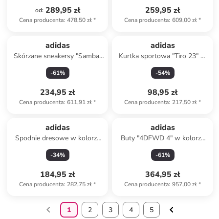
289,95 zł
259,95 zł
od
:
Cena producenta
:
478,50 zł
*
Cena producenta
:
609,00 zł
*
adidas
adidas
Skórzane sneakersy "Samba"
Kurtka sportowa "Tiro 23" w
w kolorze białym
kolorze granatowym
-
61
%
-
54
%
234,95 zł
98,95 zł
Cena producenta
:
611,91 zł
*
Cena producenta
:
217,50 zł
*
adidas
adidas
Spodnie dresowe w kolorze
Buty "4DFWD 4" w kolorze
niebieskim
czarnym do biegania
-
34
%
-
61
%
184,95 zł
364,95 zł
Cena producenta
:
282,75 zł
*
Cena producenta
:
957,00 zł
*
1
2
3
4
5