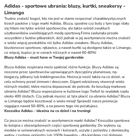
Adidas - sportowe ubrania: bluzy, kurtki, sneakersy -
Limango
Trudno znaleźć kogoś, kto nie jest w stanie rozpoznać charakterystycznych 
trzech pasków z logo marki Adidas. Bluza, spodnie czy buty z tym logo stały 
się hitem nie tylko wśród sportowców, ale także wśród zwykłych 
użytkowników uwielbiających modę sportową.Firma zasłynęła przede 
wszystkim z butów piłkarskich, dziś jednak w jej asortymencie można znaleźć 
o wiele więcej produktów niż tylko Adidas sneakers. Bluzy Adidas, 
biustonosze sportowe, rękawice, a nawet kurtki są dostępne także w Limango, 
co więcej, kupisz je w cenach niższych o nawet 60-80%!
Bluzy Adidas – must have w Twojej garderobie
Bluza Adidas rozpinana może spełniać różne funkcje. Bluzy Adidas są 
noszone przez sportowców uprawiających dyscypliny plenerowe, np. 
biegaczy, piłkarzy lub trekkingowców. Można je nosić także na co dzień, w 
celu ochrony przed zimnem i deszczem. Gigant odzieżowy stworzył wiele 
różnych modeli, które można dopasować do potrzeb. Ile kosztują markowe 
ubrania Adidas? Bluza wyposażona w kultowe logo Trefoil to wydatek rzędu 
około 400 złotych. Czy jednak musisz aż tyle płacić za ubrania Adidas? Bluza 
w Limango będzie kosztować o wiele mniej! Sprawdź nasze promocje 
sięgające nawet 50-80%, a na pewno tego nie pożałujesz.
Koszulka Adidas – idealna na co dzień i na treningi
Co jeszcze można znaleźć w asortymencie marki Adidas? Koszulka sportowa 
to kolejna z obowiązkowych części sportowej garderoby. Do wyboru są 
modele w uniwersalnych wzorach i kolorach, uszyte z poliestru z domieszką 
wełny, czystego poliestru lub 100% bawełny – dla każdego coś dobrego. 