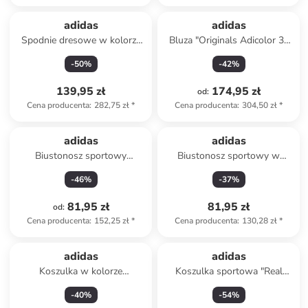
adidas
adidas
Spodnie dresowe w kolorze
Bluza "Originals Adicolor 3-
granatowym
Stripes" w kolorze
-
50
%
-
42
%
turkusowym
139,95 zł
174,95 zł
od
:
Cena producenta
:
282,75 zł
*
Cena producenta
:
304,50 zł
*
adidas
adidas
Biustonosz sportowy
Biustonosz sportowy w
"Aeroreact 3-Stripes" w
kolorze czarnym
-
46
%
-
37
%
kolorze czarnym
81,95 zł
81,95 zł
od
:
Cena producenta
:
152,25 zł
*
Cena producenta
:
130,28 zł
*
adidas
adidas
Koszulka w kolorze
Koszulka sportowa "Real
antracytowym
Madrid 24/25" w kolorze
-
40
%
-
54
%
błękitnym