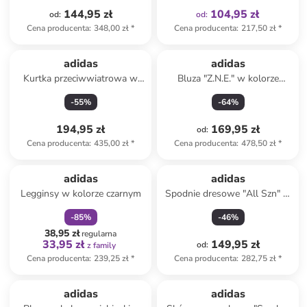
144,95 zł
104,95 zł
od
:
od
:
Cena producenta
:
348,00 zł
*
Cena producenta
:
217,50 zł
*
adidas
adidas
Kurtka przeciwwiatrowa w
Bluza "Z.N.E." w kolorze
kolorze fioletowym
jasnoróżowym
-
55
%
-
64
%
194,95 zł
169,95 zł
od
:
Cena producenta
:
435,00 zł
*
Cena producenta
:
478,50 zł
*
zniżka
family
adidas
adidas
Legginsy w kolorze czarnym
Spodnie dresowe "All Szn" w
kolorze jasnoróżowym
-
85
%
-
46
%
38,95 zł
regularna
33,95 zł
149,95 zł
od
:
z family
Cena producenta
:
239,25 zł
*
Cena producenta
:
282,75 zł
*
Tylko z
family
adidas
adidas