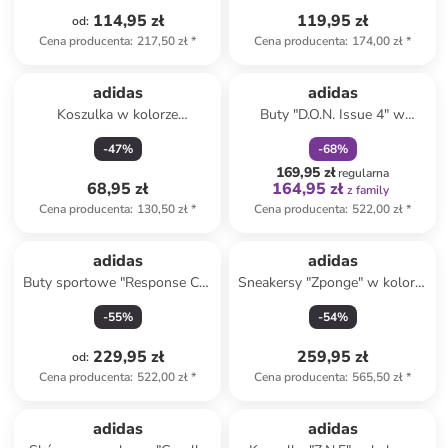
114,95 zł
119,95 zł
od
:
Cena producenta
:
217,50 zł
*
Cena producenta
:
174,00 zł
*
zniżka
family
adidas
adidas
Koszulka w kolorze
Buty "D.O.N. Issue 4" w
pomarańczowym
kolorze fioletowym do
-
47
%
-
68
%
koszykówki
169,95 zł
regularna
68,95 zł
164,95 zł
z family
Cena producenta
:
130,50 zł
*
Cena producenta
:
522,00 zł
*
adidas
adidas
Buty sportowe "Response CL"
Sneakersy "Zponge" w kolorze
w kolorze szarym
czarnym
-
55
%
-
54
%
229,95 zł
259,95 zł
od
:
Cena producenta
:
522,00 zł
*
Cena producenta
:
565,50 zł
*
adidas
adidas