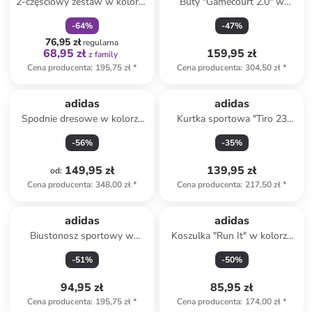
2-częściowy zestaw w kolorze
Buty "Gamecourt 2.0" w
jasnoróżowo-fioletowym
kolorze czarnym do tenisa
-
64
%
-
47
%
76,95 zł
regularna
68,95 zł
159,95 zł
z family
Cena producenta
:
195,75 zł
*
Cena producenta
:
304,50 zł
*
adidas
adidas
Spodnie dresowe w kolorze
Kurtka sportowa "Tiro 23
czarnym
League" w kolorze
-
56
%
-
35
%
granatowym
149,95 zł
139,95 zł
od
:
Cena producenta
:
348,00 zł
*
Cena producenta
:
217,50 zł
*
adidas
adidas
Biustonosz sportowy w
Koszulka "Run It" w kolorze
kolorze czarnym
antracytowo-czarnym do
-
51
%
-
50
%
biegania
94,95 zł
85,95 zł
Cena producenta
:
195,75 zł
*
Cena producenta
:
174,00 zł
*