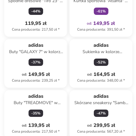
Spodnie dresowe "Tiro 23" w
Kurtka sportowa "Atlanta" w
kolorze czarnym
kolorze kremowym
-
44
%
-
61
%
119,95 zł
149,95 zł
od
:
Cena producenta
:
217,50 zł
*
Cena producenta
:
391,50 zł
*
adidas
adidas
Buty "GALAXY 7" w kolorze
Sukienka w kolorze
granatowym do biegania
granatowym
-
37
%
-
52
%
149,95 zł
164,95 zł
od
:
od
:
Cena producenta
:
239,25 zł
*
Cena producenta
:
348,00 zł
*
adidas
adidas
Buty "TREADMOVE" w
Skórzane sneakersy "Samba
kolorze biało-czarnym do
OG" w kolorze czarno-białym
-
35
%
-
47
%
biegania
139,95 zł
299,95 zł
od
:
od
:
Cena producenta
:
217,50 zł
*
Cena producenta
:
567,20 zł
*