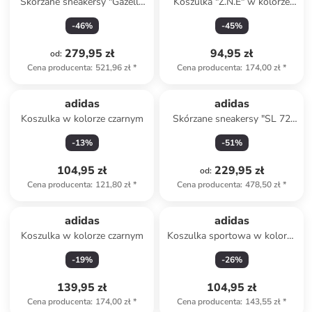
Skórzane sneakersy "Gazelle
Koszulka "Z.N.E" w kolorze
Bold" w kolorze czerwonym
żółtym
-
46
%
-
45
%
279,95 zł
94,95 zł
od
:
Cena producenta
:
521,96 zł
*
Cena producenta
:
174,00 zł
*
adidas
adidas
Koszulka w kolorze czarnym
Skórzane sneakersy "SL 72
OG" w kolorze żółtym
-
13
%
-
51
%
104,95 zł
229,95 zł
od
:
Cena producenta
:
121,80 zł
*
Cena producenta
:
478,50 zł
*
adidas
adidas
Koszulka w kolorze czarnym
Koszulka sportowa w kolorze
jasnoróżowym
-
19
%
-
26
%
139,95 zł
104,95 zł
Cena producenta
:
174,00 zł
*
Cena producenta
:
143,55 zł
*