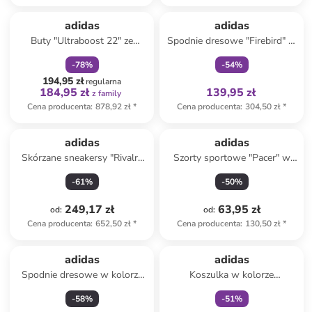
zniżka
family
Tylko z
family
adidas
adidas
Buty "Ultraboost 22" ze
Spodnie dresowe "Firebird" w
wzorem do biegania
kolorze fioletowym
-
78
%
-
54
%
194,95 zł
regularna
184,95 zł
139,95 zł
z family
Cena producenta
:
878,92 zł
*
Cena producenta
:
304,50 zł
*
adidas
adidas
Skórzane sneakersy "Rivalry
Szorty sportowe "Pacer" w
Crepe" w kolorze
kolorze czerwonym
-
61
%
-
50
%
jasnobrązowym
249,17 zł
63,95 zł
od
:
od
:
Cena producenta
:
652,50 zł
*
Cena producenta
:
130,50 zł
*
Tylko z
family
adidas
adidas
Spodnie dresowe w kolorze
Koszulka w kolorze
niebieskim
fioletowym
-
58
%
-
51
%