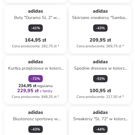
adidas
adidas
Buty "Duramo SL 2" w
Skórzane sneakersy "Sambae"
kolorze fioletowym do
w kolorze białym
-
41
%
-
43
%
biegania
164,95 zł
209,95 zł
Cena producenta
:
282,75 zł
*
Cena producenta
:
369,75 zł
*
zniżka
family
adidas
adidas
Kurtka przejściowa w kolorze
Spodnie dresowe w kolorze
beżowym
czerwonym
-
72
%
-
53
%
234,95 zł
regularna
229,95 zł
100,95 zł
z family
Cena producenta
:
848,25 zł
*
Cena producenta
:
217,50 zł
*
adidas
adidas
Biustonosz sportowy w
Sneakersy "SL 72" w kolorze
kolorze zielonym
turkusowym
-
43
%
-
44
%