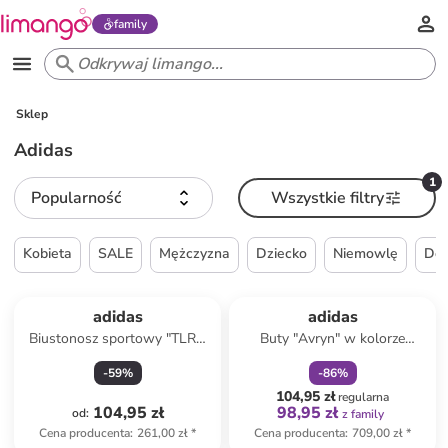
family
Sklep
Adidas
1
Popularność
Wszystkie filtry
Kobieta
SALE
Mężczyzna
Dziecko
Niemowlę
Do
zniżka
family
adidas
adidas
Biustonosz sportowy "TLRD
Buty "Avryn" w kolorze
Impact" w kolorze
czerwono-czarnym do
-
59
%
-
86
%
jasnoróżowym
biegania
104,95 zł
regularna
104,95 zł
98,95 zł
od
:
z family
Cena producenta
:
261,00 zł
*
Cena producenta
:
709,00 zł
*