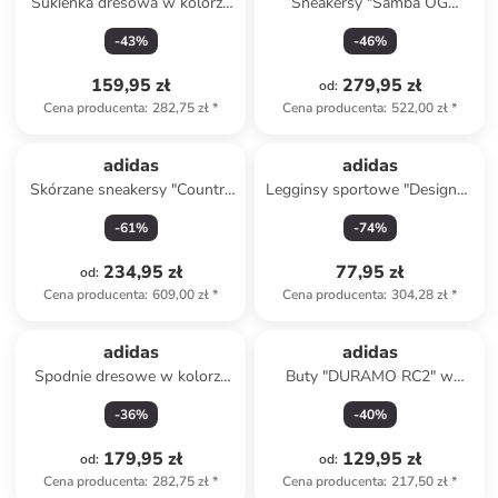
Sukienka dresowa w kolorze
Sneakersy "Samba OG
czarnym
Maroon Rich" w kolorze
-
43
%
-
46
%
fioletowym
159,95 zł
279,95 zł
od
:
Cena producenta
:
282,75 zł
*
Cena producenta
:
522,00 zł
*
adidas
adidas
Skórzane sneakersy "Country
Legginsy sportowe "Designed
Japan" w kolorze srebrnym
4 Training" w kolorze
-
61
%
-
74
%
różowym
234,95 zł
77,95 zł
od
:
Cena producenta
:
609,00 zł
*
Cena producenta
:
304,28 zł
*
adidas
adidas
Spodnie dresowe w kolorze
Buty "DURAMO RC2" w
pomarańczowym
kolorze fioletowo-żółtym do
-
36
%
-
40
%
biegania
179,95 zł
129,95 zł
od
:
od
:
Cena producenta
:
282,75 zł
*
Cena producenta
:
217,50 zł
*