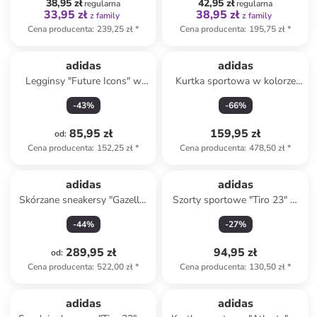
38,95 zł
42,95 zł
regularna
regularna
33,95 zł
38,95 zł
z family
z family
Cena producenta
:
239,25 zł
*
Cena producenta
:
195,75 zł
*
adidas
adidas
Legginsy "Future Icons" w
Kurtka sportowa w kolorze
kolorze czerwonym
różowym
-
43
%
-
66
%
85,95 zł
159,95 zł
od
:
Cena producenta
:
152,25 zł
*
Cena producenta
:
478,50 zł
*
adidas
adidas
Skórzane sneakersy "Gazelle"
Szorty sportowe "Tiro 23" w
w kolorze różowym
kolorze czarnym
-
44
%
-
27
%
289,95 zł
94,95 zł
od
:
Cena producenta
:
522,00 zł
*
Cena producenta
:
130,50 zł
*
Tylko z
family
adidas
adidas