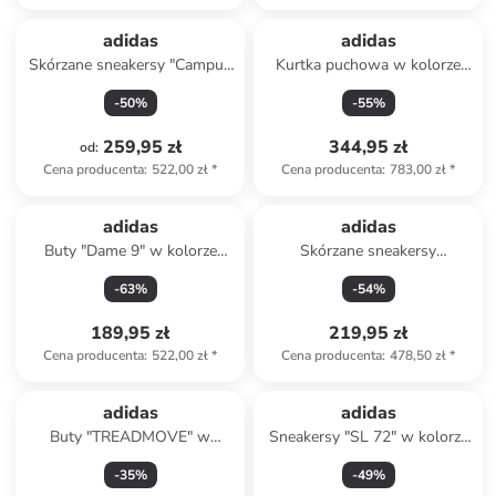
adidas
adidas
Skórzane sneakersy "Campus
Kurtka puchowa w kolorze
00s" w kolorze czarnym
kremowym
-
50
%
-
55
%
259,95 zł
344,95 zł
od
:
Cena producenta
:
522,00 zł
*
Cena producenta
:
783,00 zł
*
adidas
adidas
Buty "Dame 9" w kolorze
Skórzane sneakersy
khaki do koszykówki
"Acesmash" w kolorze
-
63
%
-
54
%
beżowym
189,95 zł
219,95 zł
Cena producenta
:
522,00 zł
*
Cena producenta
:
478,50 zł
*
adidas
adidas
Buty "TREADMOVE" w
Sneakersy "SL 72" w kolorze
kolorze białym do biegania
kremowym
-
35
%
-
49
%