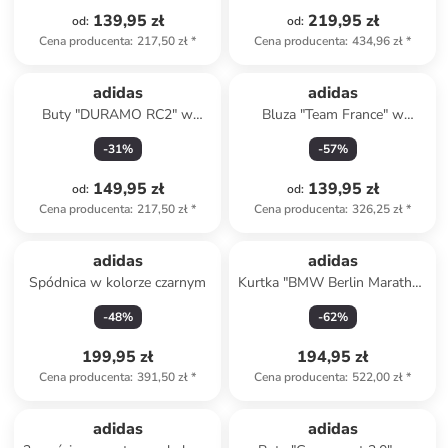
139,95 zł
219,95 zł
od
:
od
:
Cena producenta
:
217,50 zł
*
Cena producenta
:
434,96 zł
*
adidas
adidas
Buty "DURAMO RC2" w
Bluza "Team France" w
kolorze biało-
kolorze granatowym
-
31
%
-
57
%
pomarańczowym do biegania
149,95 zł
139,95 zł
od
:
od
:
Cena producenta
:
217,50 zł
*
Cena producenta
:
326,25 zł
*
adidas
adidas
Spódnica w kolorze czarnym
Kurtka "BMW Berlin Marathon
2024 Legends" w kolorze
-
48
%
-
62
%
granatowym do biegania
199,95 zł
194,95 zł
Cena producenta
:
391,50 zł
*
Cena producenta
:
522,00 zł
*
zniżka
family
adidas
adidas