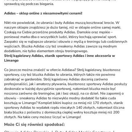
sprawdzą się podczas biegania.
Adidas – sklep online z niesamowitymi cenami!
Nikt nie powiedział, że ubrania i buty Adidas muszą kosztować krocie. W 
naszym sklepie znajdziesz je dużo taniej, niż w sklepie online samej marki. 
Czekają na Ciebie przeróżne produkty Adidas. Damskie oraz męskie – 
ponieważ marka dba o wszystkich ludzi, którzy kochają uprawiać sport. 
Zaopatrz się w najlepsze ubrania i obuwie z myślą o treningu lub codziennych 
wyjściach. Bluzka Adidas czy też sneakersy Adidas zawsze są modnym 
dodatkiem, nie tylko elementem stroju treningowego. 
Strój kąpielowy Adidas, stanik sportowy Adidas i inne akcesoria w 
Limango
Co jeszcze można znaleźć w ofercie Adidasa? Strój kąpielowy, biustonosz 
sportowy, czy też bluzka Adidas to ubrania, których także nie powinno 
zabraknąć w garderobie. Strój kąpielowy Adidas docenią zarówno 
profesjonaliści, jak i amatorzy pływania, biustonosz sportowy Adidas posłuży 
doskonale w każdej dyscyplinie sportowej, natomiast bluzka może być 
noszona zarówno do treningów, jak i bez okazji, na co dzień. Nie zapomnij o 
obuwiu - sneakersy Adidas to niezwykle modny dodatek! Ile takie cuda 
kosztują w Limango? Komplet bikini kupisz za mniej niż 170 złotych, stanik 
sportowy Adidas to wydatek rzędu niecałych 140 złotych, natomiast śliczna 
biała bluzka z poliestru z domieszką ciepłej wełny kosztuje mniej niż 200 
złotych. Na takie ceny możesz liczyć w Limango!
Może Ci się również spodobać
: