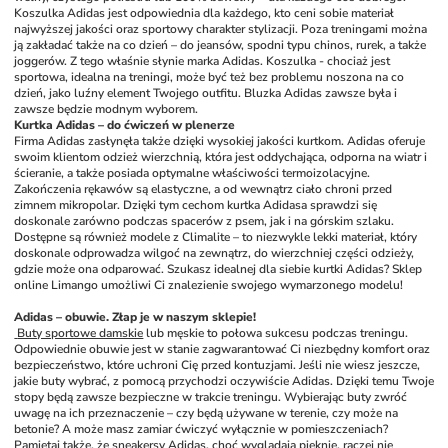
Koszulka Adidas jest odpowiednia dla każdego, kto ceni sobie materiał 
najwyższej jakości oraz sportowy charakter stylizacji. Poza treningami można 
ją zakładać także na co dzień – do jeansów, spodni typu chinos, rurek, a także 
joggerów. Z tego właśnie słynie marka Adidas. Koszulka - chociaż jest 
sportowa, idealna na treningi, może być też bez problemu noszona na co 
dzień, jako luźny element Twojego outfitu. Bluzka Adidas zawsze była i 
zawsze będzie modnym wyborem.
Kurtka Adidas – do ćwiczeń w plenerze
Firma Adidas zasłynęła także dzięki wysokiej jakości kurtkom. Adidas oferuje 
swoim klientom odzież wierzchnią, która jest oddychająca, odporna na wiatr i 
ścieranie, a także posiada optymalne właściwości termoizolacyjne. 
Zakończenia rękawów są elastyczne, a od wewnątrz ciało chroni przed 
zimnem mikropolar. Dzięki tym cechom kurtka Adidasa sprawdzi się 
doskonale zarówno podczas spacerów z psem, jak i na górskim szlaku. 
Dostępne są również modele z Climalite – to niezwykle lekki materiał, który 
doskonale odprowadza wilgoć na zewnątrz, do wierzchniej części odzieży, 
gdzie może ona odparować. Szukasz idealnej dla siebie kurtki Adidas? Sklep 
online Limango umożliwi Ci znalezienie swojego wymarzonego modelu!
Adidas – obuwie. Złap je w naszym sklepie!
 Buty sportowe damskie
 lub męskie to połowa sukcesu podczas treningu. 
Odpowiednie obuwie jest w stanie zagwarantować Ci niezbędny komfort oraz 
bezpieczeństwo, które uchroni Cię przed kontuzjami. Jeśli nie wiesz jeszcze, 
jakie buty wybrać, z pomocą przychodzi oczywiście Adidas. Dzięki temu Twoje 
stopy będą zawsze bezpieczne w trakcie treningu. Wybierając buty zwróć 
uwagę na ich przeznaczenie – czy będą używane w terenie, czy może na 
betonie? A może masz zamiar ćwiczyć wyłącznie w pomieszczeniach? 
Pamiętaj także, że sneakersy Adidas, choć wyglądają pięknie, raczej nie 