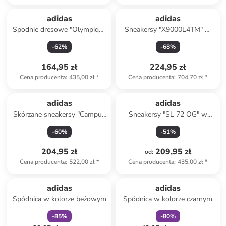
adidas
adidas
Spodnie dresowe "Olympique
Sneakersy "X9000L4TM" w
Lyonnais Terrace Icons" w
kolorze białym ze wzorem
-
62
%
-
68
%
kolorze czerwonym
164,95 zł
224,95 zł
Cena producenta
:
435,00 zł
*
Cena producenta
:
704,70 zł
*
adidas
adidas
Skórzane sneakersy "Campus
Sneakersy "SL 72 OG" w
00s" w kolorze czarnym
kolorze pomarańczowo-
-
60
%
-
51
%
czerwonym
204,95 zł
209,95 zł
od
:
Cena producenta
:
522,00 zł
*
Cena producenta
:
435,00 zł
*
zniżka
family
zniżka
family
Produkt zarezerwowany
adidas
adidas
Spódnica w kolorze beżowym
Spódnica w kolorze czarnym
-
85
%
-
80
%