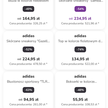
Bluza w kolorze niebieskim
Skórzane sneakersy "Samba"
w kolorze turkusowym
-
49
%
-
54
%
164,95 zł
234,95 zł
od
:
od
:
Cena producenta
:
326,25 zł
*
Cena producenta
:
521,96 zł
*
adidas
adidas
Skórzane sneakersy "Gazelle"
Top w kolorze fioletowym do
w kolorze pomarańczowym
biegania
-
52
%
-
74
%
224,95 zł
134,95 zł
od
:
Cena producenta
:
478,50 zł
*
Cena producenta
:
522,00 zł
*
adidas
adidas
Biustonosz sportowy "TLRD
Bokserki w kolorze
Impact" w kolorze
jasnoróżowym
-
63
%
-
48
%
pomarańczowym
94,95 zł
55,95 zł
od
:
Cena producenta
:
261,00 zł
*
Cena producenta
:
108,53 zł
*