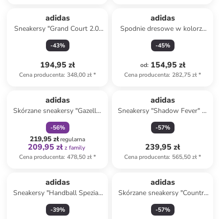
adidas
adidas
Sneakersy "Grand Court 2.0"
Spodnie dresowe w kolorze
w kolorze białym
czarnym
-
43
%
-
45
%
194,95 zł
154,95 zł
od
:
Cena producenta
:
348,00 zł
*
Cena producenta
:
282,75 zł
*
zniżka
family
adidas
adidas
Skórzane sneakersy "Gazelle"
Sneakersy "Shadow Fever" w
w kolorze żółto-białym
kolorze czarnym
-
56
%
-
57
%
219,95 zł
regularna
209,95 zł
239,95 zł
z family
Cena producenta
:
478,50 zł
*
Cena producenta
:
565,50 zł
*
adidas
adidas
Sneakersy "Handball Spezial"
Skórzane sneakersy "Country
w kolorze zielonym
Japan" w kolorze białym
-
39
%
-
57
%