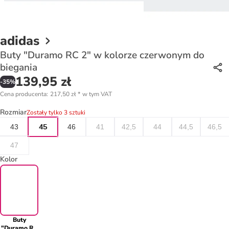
adidas
Buty "Duramo RC 2" w kolorze czerwonym do
biegania
139,95 zł
-
35
%
Cena producenta
:
217,50 zł
*
w tym VAT
Rozmiar
Zostały tylko 3 sztuki
43
45
46
41
42,5
44
44,5
46,5
47
Kolor
Buty
"Duramo RC