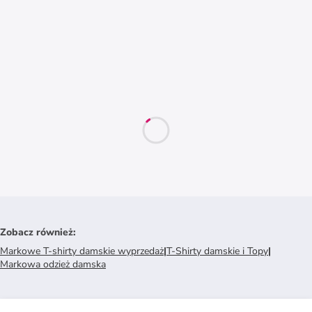
Zobacz również
:
Markowe T-shirty damskie wyprzedaż
|
T-Shirty damskie i Topy
|
Markowa odzież damska