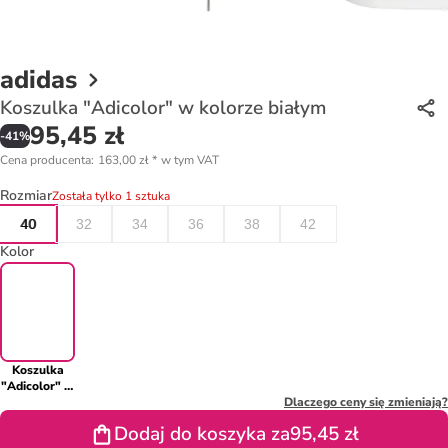
adidas
Koszulka "Adicolor" w kolorze białym
95,45 zł
-
41
%
Cena producenta
:
163,00 zł
*
w tym VAT
Rozmiar
Została tylko 1 sztuka
40
32
34
36
38
42
Kolor
Koszulka
"Adicolor" w
kolorze
Dlaczego ceny się zmieniają?
białym
Dodaj do koszyka za
95,45 zł