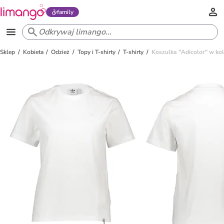
family
Sklep
Kobieta
Odzież
Topy i T-shirty
T-shirty
Koszulka "Adicolor" w ko