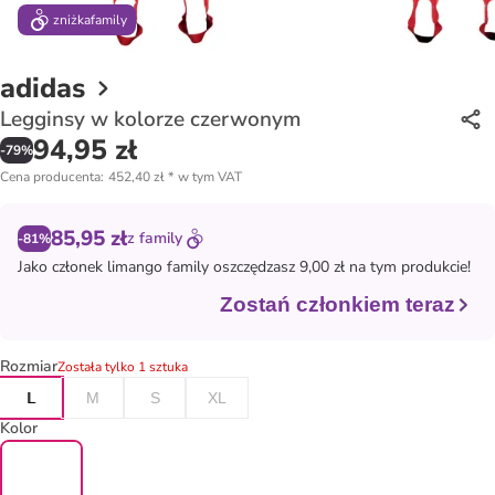
zniżka
family
adidas
Legginsy w kolorze czerwonym
94,95 zł
-
79
%
Cena producenta
:
452,40 zł
*
w tym VAT
85,95 zł
z
family
-81%
Jako członek
limango family
oszczędzasz 9,00 zł na tym produkcie!
Zostań członkiem teraz
Rozmiar
Została tylko 1 sztuka
L
M
S
XL
Kolor