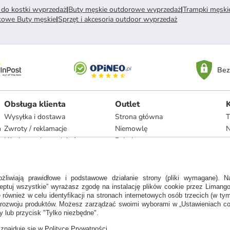
 do kostki wyprzedaż
|
Buty męskie outdorowe wyprzedaż
|
Trampki męski
kowe Buty męskie
|
Sprzęt i akcesoria outdoor wyprzedaż
Bez
Obsługa klienta
Outlet
Wysyłka i dostawa
Strona główna
T
h
Zwroty / reklamacje
Niemowlę
N
Użytkowanie produktów
Dziecko
Recykling i utylizacja
Kobieta
Odstąpienie
Mężczyzna
Zgodność z umową i naprawa
Dom
Marki