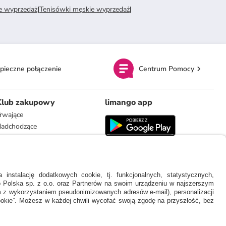
e wyprzedaż
|
Tenisówki męskie wyprzedaż
|
pieczne połączenie
Centrum Pomocy
Klub zakupowy
limango app
rwające
adchodzące
limango.de
limango.nl