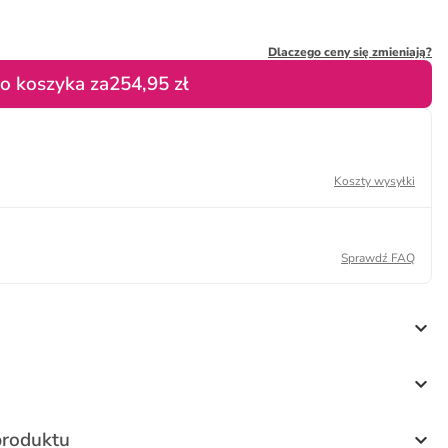
Dlaczego ceny się zmieniają?
o koszyka za
254,95 zł
Koszty wysyłki
Sprawdź FAQ
produktu