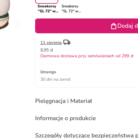
Sneakersy
Sneakersy
"SL 72" w
"SL 72" w
kolorze
kolorze
kremowym
turkusowym
Dodaj d
11 sierpnia
8,95 zł
Darmowa dostawa przy zamówieniach od 299 zł
limango
30 dni na zwrot
Pielęgnacja i Materiał
Informacje o produkcie
Szczegóły dotyczące bezpieczeństwa 