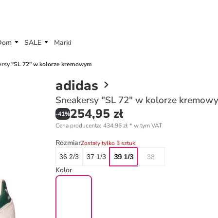
Dom
SALE
Marki
rsy "SL 72" w kolorze kremowym
adidas
Sneakersy "SL 72" w kolorze kremow
254,95 zł
-
41
%
Cena producenta
:
434,96 zł
*
w tym VAT
Rozmiar
Zostały tylko 3 sztuki
36 2/3
37 1/3
39 1/3
38
Kolor