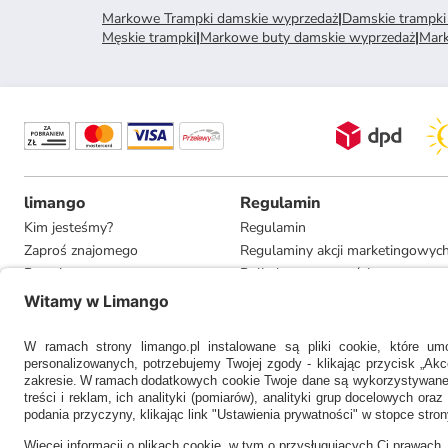
Markowe Trampki damskie wyprzedaż
|
Damskie trampki
Męskie trampki
|
Markowe buty damskie wyprzedaż
|
Mar
limango
Regulamin
Kim jesteśmy?
Regulamin
Zaproś znajomego
Regulaminy akcji marketingowyc
Pracuj u nas
Polityka prywatności
Informacje dla prasy
Ustawienia prywatności
Compliance