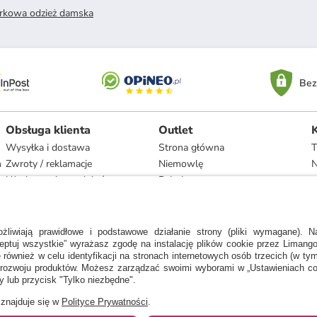
rkowa odzież damska
Bez
Obsługa klienta
Outlet
Wysyłka i dostawa
Strona główna
T
h
Zwroty / reklamacje
Niemowlę
N
Użytkowanie produktów
Dziecko
Recykling i utylizacja
Kobieta
Odstąpienie
Mężczyzna
Zgodność z umową i naprawa
Dom
Marki