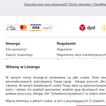
Damskie topy bez rękawów
|
T-Shirty damskie i Topy
|
Ma
limango
Regulamin
Kim jesteśmy?
Regulamin
Zaproś znajomego
Regulaminy akcji marketingowyc
Pracuj u nas
Polityka prywatności
Informacje dla prasy
Ustawienia prywatności
Compliance