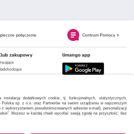
pieczne połączenie
Centrum Pomocy
Klub zakupowy
limango app
rwające
adchodzące
limango.de
limango.nl