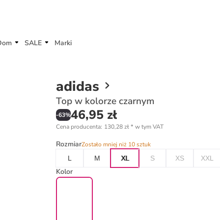
Dom
SALE
Marki
adidas
Top w kolorze czarnym
46,95 zł
-
63
%
Cena producenta
:
130,28 zł
*
w tym VAT
Rozmiar
Zostało mniej niż 10 sztuk
L
M
XL
S
XS
XXL
Kolor