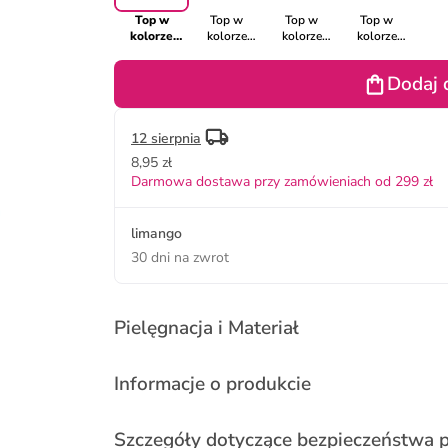
Top w
Top w
Top w
Top w
kolorze
kolorze
kolorze
kolorze
czarnym
białym
jasnoróżowym
zielonym
Dodaj 
12 sierpnia
8,95 zł
Darmowa dostawa przy zamówieniach od 299 zł
limango
30 dni na zwrot
Pielęgnacja i Materiał
Informacje o produkcie
Szczegóły dotyczące bezpieczeństwa 