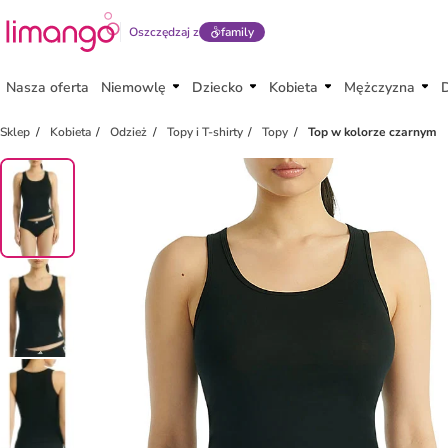
Oszczędzaj z
family
Nasza oferta
Niemowlę
Dziecko
Kobieta
Mężczyzna
Sklep
Kobieta
Odzież
Topy i T-shirty
Topy
Top w kolorze czarnym