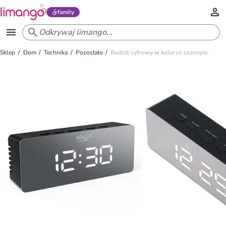
family
Sklep
Dom
Technika
Pozostałe
Budzik cyfrowy w kolorze czarnym