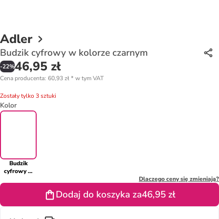
Adler
Budzik cyfrowy w kolorze czarnym
46,95 zł
-
22
%
Cena producenta
:
60,93 zł
*
w tym VAT
Zostały tylko 3 sztuki
Kolor
Budzik
cyfrowy w
kolorze
Dlaczego ceny się zmieniają?
czarnym
Dodaj do koszyka za
46,95 zł