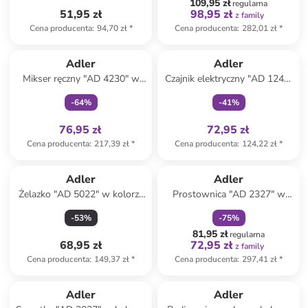
109,95 zł
regularna
51,95 zł
98,95 zł
z family
Cena producenta
:
94,70 zł
*
Cena producenta
:
282,01 zł
*
Tylko z
family
Tylko z
family
Adler
Adler
Mikser ręczny "AD 4230" w
Czajnik elektryczny "AD 1244"
kolorze czarnym
w kolorze białym - 2,5 l
-
64
%
-
41
%
76,95 zł
72,95 zł
Cena producenta
:
217,39 zł
*
Cena producenta
:
124,22 zł
*
zniżka
family
Adler
Adler
Żelazko "AD 5022" w kolorze
Prostownica "AD 2327" w
fioletowym
kolorze czarnym
-
53
%
-
75
%
81,95 zł
regularna
68,95 zł
72,95 zł
z family
Cena producenta
:
149,37 zł
*
Cena producenta
:
297,41 zł
*
Adler
Adler