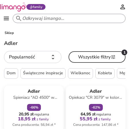
family
Sklep
Adler
1
Popularność
Wszystkie filtry
Dom
Świąteczne inspiracje
Wielkanoc
Kobieta
Mężc
zniżka
family
zniżka
family
Produkt zarezerwowany
Adler
Adler
Spieniacz "AD 4500" w
Opiekacz "CR 3079" w kolorze
kolorze srebrnym do mleka
czarnym do kanapek
-
66
%
-
62
%
20,95 zł
64,95 zł
regularna
regularna
18,95 zł
55,95 zł
z family
z family
Cena producenta
:
56,94 zł
*
Cena producenta
:
147,86 zł
*