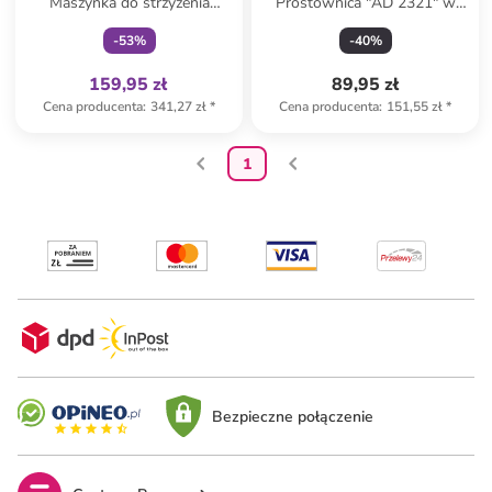
Maszynka do strzyżenia
Prostownica "AD 2321" w
włosów "AD 2831" w kolorze
kolorze białym
-
53
%
-
40
%
srebrno-szarym
159,95 zł
89,95 zł
Cena producenta
:
341,27 zł
*
Cena producenta
:
151,55 zł
*
1
Bezpieczne połączenie