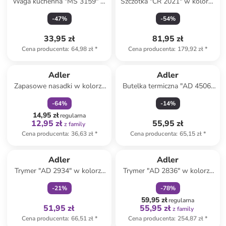
Waga kuchenna "MS 3159" w
Szczotka "CR 2021" w kolorze
kolorze białym
białym na gorące powietrze
-
47
%
-
54
%
33,95 zł
81,95 zł
Cena producenta
:
64,98 zł
*
Cena producenta
:
179,92 zł
*
zniżka
family
Adler
Adler
Zapasowe nasadki w kolorze
Butelka termiczna "AD 4506"
szarym do czyszczenia
w kolorze jasnoróżowym -
-
64
%
-
14
%
473 ml
14,95 zł
regularna
12,95 zł
55,95 zł
z family
Cena producenta
:
36,63 zł
*
Cena producenta
:
65,15 zł
*
Tylko z
family
zniżka
family
Adler
Adler
Trymer "AD 2934" w kolorze
Trymer "AD 2836" w kolorze
czarnym do brwi
szarym do zarostu
-
21
%
-
78
%
59,95 zł
regularna
51,95 zł
55,95 zł
z family
Cena producenta
:
66,51 zł
*
Cena producenta
:
254,87 zł
*