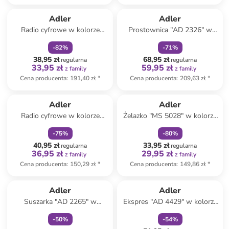
zniżka
family
zniżka
family
Adler
Adler
Radio cyfrowe w kolorze
Prostownica "AD 2326" w
biało-czarnym
kolorze białym
-
82
%
-
71
%
38,95 zł
68,95 zł
regularna
regularna
33,95 zł
59,95 zł
z family
z family
Cena producenta
:
191,40 zł
*
Cena producenta
:
209,63 zł
*
zniżka
family
zniżka
family
Adler
Adler
Radio cyfrowe w kolorze
Żelazko "MS 5028" w kolorze
biało-czarnym
jasnoróżowym
-
75
%
-
80
%
40,95 zł
33,95 zł
regularna
regularna
36,95 zł
29,95 zł
z family
z family
Cena producenta
:
150,29 zł
*
Cena producenta
:
149,86 zł
*
Tylko z
family
zniżka
family
Adler
Adler
Suszarka "AD 2265" w
Ekspres "AD 4429" w kolorze
kolorze zielonym do włosów
czarnym do espresso - 520 ml
-
50
%
-
54
%