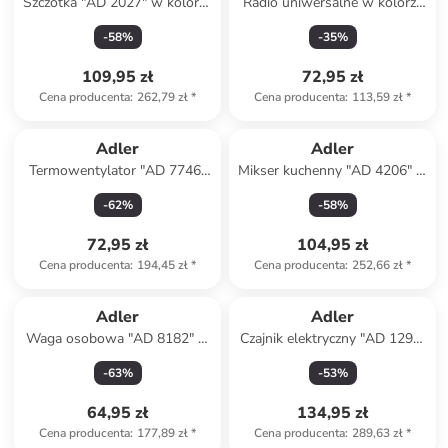
Szczotka "AD 2027" w kolorze
Radio uniwersalne w kolorze
biało-jasnoróżowym do loków
czarnym
-
58
%
-
35
%
109,95 zł
72,95 zł
Cena producenta
:
262,79 zł
*
Cena producenta
:
113,59 zł
*
Adler
Adler
Termowentylator "AD 7746"
Mikser kuchenny "AD 4206" w
w kolorze białym
kolorze białym - 3,4 l
-
62
%
-
58
%
72,95 zł
104,95 zł
Cena producenta
:
194,45 zł
*
Cena producenta
:
252,66 zł
*
Adler
Adler
Waga osobowa "AD 8182" w
Czajnik elektryczny "AD 1295"
kolorze czarnym - 180 kg
w kolorze białym - 1,7 l
-
63
%
-
53
%
64,95 zł
134,95 zł
Cena producenta
:
177,89 zł
*
Cena producenta
:
289,63 zł
*