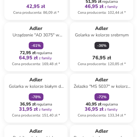
51,95 zł
regularna
42,95 zł
46,95 zł
z family
Cena producenta
:
86,09 zł
*
Cena producenta
:
102,44 zł
*
zniżka
family
Adler
Adler
Urządzenie "AD 3075" w
Golarka w kolorze srebrnym
kolorze białym do donutów
-
61
%
-
36
%
72,95 zł
regularna
64,95 zł
76,95 zł
z family
Cena producenta
:
169,48 zł
*
Cena producenta
:
120,85 zł
*
zniżka
family
zniżka
family
Adler
Adler
Golarka w kolorze białym do
Żelazko "MS 5037" w kolorze
tkanin
szarym
-
78
%
-
72
%
36,95 zł
40,95 zł
regularna
regularna
31,95 zł
36,95 zł
z family
z family
Cena producenta
:
151,40 zł
*
Cena producenta
:
133,34 zł
*
Tylko z
family
Adler
Adler