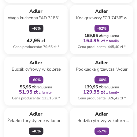
zniżka
family
Adler
Adler
Waga kuchenna "AD 3183" w
Koc grzewczy "CR 7436" w
kolorze czarnym - 5 kg
kolorze jasnobrązowym - 160
-
46
%
-
62
%
x 150 cm
169,95 zł
regularna
42,95 zł
164,95 zł
z family
Cena producenta
:
79,66 zł
*
Cena producenta
:
445,40 zł
*
zniżka
family
zniżka
family
Adler
Adler
Budzik cyfrowy w kolorze
Podkładka grzewcza "Adler
czarnym
AD 7426" w kolorze szarym -
-
60
%
-
60
%
160 x 150 cm
55,95 zł
139,95 zł
regularna
regularna
51,95 zł
129,95 zł
z family
z family
Cena producenta
:
133,15 zł
*
Cena producenta
:
326,42 zł
*
zniżka
family
Adler
Adler
Żelazko turystyczne w kolorze
Budzik cyfrowy w kolorze
biało-niebieskim
białym
-
40
%
-
57
%