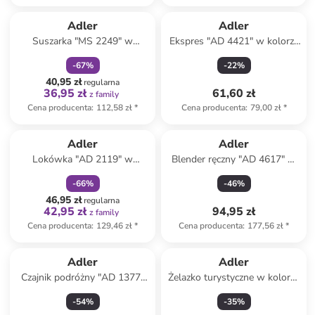
zniżka
family
Adler
Adler
Suszarka "MS 2249" w
Ekspres "AD 4421" w kolorze
kolorze czarnym
czarnym do espresso - 320 ml
-
67
%
-
22
%
40,95 zł
regularna
36,95 zł
61,60 zł
z family
Cena producenta
:
112,58 zł
*
Cena producenta
:
79,00 zł
*
zniżka
family
Adler
Adler
Lokówka "AD 2119" w
Blender ręczny "AD 4617" w
kolorze jasnoróżowo-białym
kolorze czarnym
-
66
%
-
46
%
46,95 zł
regularna
42,95 zł
94,95 zł
z family
Cena producenta
:
129,46 zł
*
Cena producenta
:
177,56 zł
*
Adler
Adler
Czajnik podróżny "AD 1377"
Żelazko turystyczne w kolorze
w kolorze białym - 600 ml
biało-czarno-turkusowym
-
54
%
-
35
%