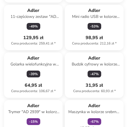
Adler
Adler
11-częściowy zestaw "AD
Mini radio USB w kolorze
2181" w kolorze
czarnym
-
49
%
-
53
%
jasnoróżowym do paznokci
129,95 zł
98,95 zł
Cena producenta
:
259,41 zł
*
Cena producenta
:
212,16 zł
*
Adler
Adler
Golarka wielofunkcyjna w
Budzik cyfrowy w kolorze
kolorze białym
czarnym
-
39
%
-
47
%
64,95 zł
31,95 zł
Cena producenta
:
106,67 zł
*
Cena producenta
:
60,93 zł
*
Tylko z
family
zniżka
family
Adler
Adler
Trymer "AD 2939" w kolorze
Maszynka w kolorze srebrno-
białym do włosów
czarnym do strzyżenia
-
15
%
-
67
%
włosów - 13,5 x 20 x 9 cm