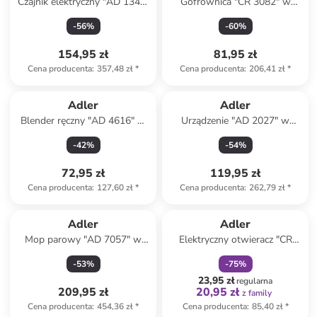
Czajnik elektryczny "AD 1341"
Gofrownica "CR 3082" w
w kolorze białym - 1,7 l
kolorze białym
-
56
%
-
60
%
154,95 zł
81,95 zł
Cena producenta
:
357,48 zł
*
Cena producenta
:
206,41 zł
*
Adler
Adler
Blender ręczny "AD 4616" w
Urządzenie "AD 2027" w
kolorze biało-beżowym
kolorze białym do stylizacji
-
42
%
-
54
%
włosów
72,95 zł
119,95 zł
Cena producenta
:
127,60 zł
*
Cena producenta
:
262,79 zł
*
zniżka
family
Adler
Adler
Mop parowy "AD 7057" w
Elektryczny otwieracz "CR
kolorze białym
4510" w kolorze czarnym do
-
53
%
-
75
%
wina
23,95 zł
regularna
209,95 zł
20,95 zł
z family
Cena producenta
:
454,36 zł
*
Cena producenta
:
85,40 zł
*