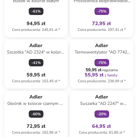
Budzik w kolorze białym
Prostownica bezprzewodowa
"AD 2327" w kolorze
-
61
%
-
75
%
jasnoróżowym
94,95 zł
72,95 zł
Cena producenta
:
245,91 zł
*
Cena producenta
:
297,41 zł
*
zniżka
family
Adler
Adler
Szczotka "AD 2324" w kolorze
Termowentylator "AD 7742"
zielonym do loków
w kolorze czarnym
-
41
%
-
76
%
59,95 zł
regularna
59,95 zł
55,95 zł
z family
Cena producenta
:
102,45 zł
*
Cena producenta
:
236,99 zł
*
Tylko z
family
Adler
Adler
Głośnik w kolorze czarnym do
Suszarka "AD 2247" w
karaoke z mikrofonem
kolorze fioletowym do
-
60
%
-
20
%
włosów
72,95 zł
64,95 zł
Cena producenta
:
182,96 zł
*
Cena producenta
:
81,86 zł
*