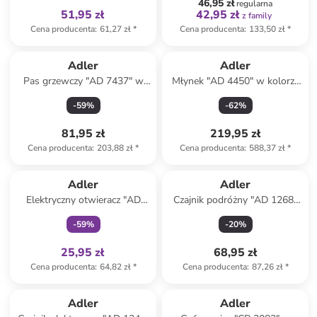
46,95 zł
regularna
51,95 zł
42,95 zł
z family
Cena producenta
:
61,27 zł
*
Cena producenta
:
133,50 zł
*
Adler
Adler
Pas grzewczy "AD 7437" w
Młynek "AD 4450" w kolorze
kolorze szarym - 32 x 72 cm
czarnym do kawy
-
59
%
-
62
%
81,95 zł
219,95 zł
Cena producenta
:
203,88 zł
*
Cena producenta
:
588,37 zł
*
Tylko z
family
Adler
Adler
Elektryczny otwieracz "AD
Czajnik podróżny "AD 1268"
4509" w kolorze czarnym do
w kolorze szaro-białym - 600
-
59
%
-
20
%
wina
ml
25,95 zł
68,95 zł
Cena producenta
:
64,82 zł
*
Cena producenta
:
87,26 zł
*
Adler
Adler