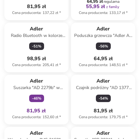
64,95 zł
regularna
81,95 zł
55,95 zł
z family
Cena producenta
:
137,22 zł
*
Cena producenta
:
133,17 zł
*
Adler
Adler
Radio Bluetooth w kolorze
Poduszka grzewcza "Adler AD
czarnym
7403" w kolorze szarym
-
51
%
-
56
%
98,95 zł
64,95 zł
Cena producenta
:
205,41 zł
*
Cena producenta
:
148,51 zł
*
Tylko z
family
Adler
Adler
Suszarka "AD 2279b" w
Czajnik podróżny "AD 1377"
kolorze granatowym do
w kolorze czarnym - 0,6 l
-
46
%
-
54
%
włosów
81,95 zł
81,95 zł
Cena producenta
:
152,60 zł
*
Cena producenta
:
179,75 zł
*
Adler
Adler