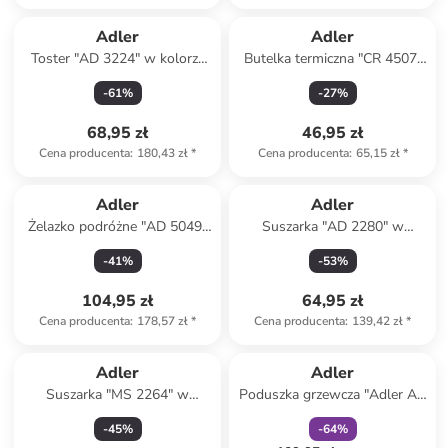
Adler
Adler
Toster "AD 3224" w kolorze
Butelka termiczna "CR 4507"
czarnym
w kolorze czarnym - 473 ml
-
61
%
-
27
%
68,95 zł
46,95 zł
Cena producenta
:
180,43 zł
*
Cena producenta
:
65,15 zł
*
Adler
Adler
Żelazko podróżne "AD 5049"
Suszarka "AD 2280" w
w kolorze czarno-fioletowym
kolorze granatowym
-
41
%
-
53
%
104,95 zł
64,95 zł
Cena producenta
:
178,57 zł
*
Cena producenta
:
139,42 zł
*
zniżka
family
Adler
Adler
Suszarka "MS 2264" w
Poduszka grzewcza "Adler AD
kolorze czarnym
7412" w kolorze szarym - 38
-
45
%
-
64
%
x 38 x 14 cm