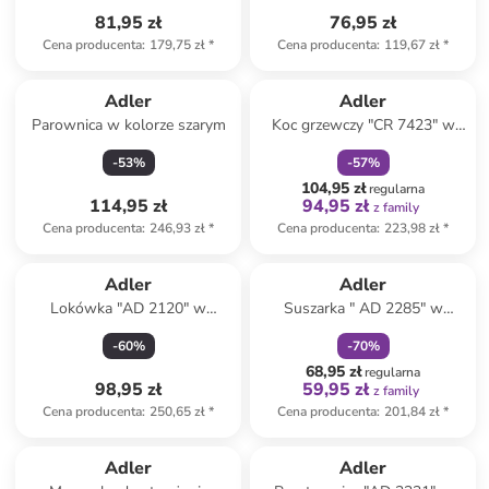
81,95 zł
76,95 zł
Cena producenta
:
179,75 zł
*
Cena producenta
:
119,67 zł
*
zniżka
family
Adler
Adler
Parownica w kolorze szarym
Koc grzewczy "CR 7423" w
kolorze beżowym - 150 x 80
-
53
%
-
57
%
cm
104,95 zł
regularna
114,95 zł
94,95 zł
z family
Cena producenta
:
246,93 zł
*
Cena producenta
:
223,98 zł
*
zniżka
family
Adler
Adler
Lokówka "AD 2120" w
Suszarka " AD 2285" w
kolorze jasnoróżowo-czarnym
kolorze białym
-
60
%
-
70
%
68,95 zł
regularna
98,95 zł
59,95 zł
z family
Cena producenta
:
250,65 zł
*
Cena producenta
:
201,84 zł
*
Tylko z
family
Adler
Adler