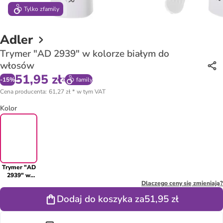
Tylko z
family
Adler
Trymer "AD 2939" w kolorze białym do
włosów
51,95 zł
z
-
15
%
family
Cena producenta
:
61,27 zł
*
w tym VAT
Kolor
Trymer "AD
2939" w
kolorze
Dlaczego ceny się zmieniają?
białym do
Dodaj do koszyka za
51,95 zł
włosów