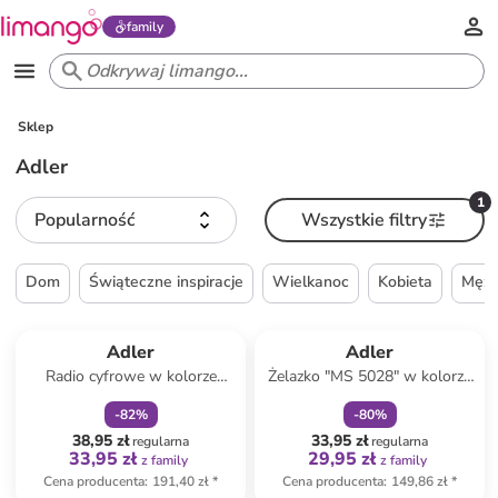
family
Sklep
Adler
1
Popularność
Wszystkie filtry
Dom
Świąteczne inspiracje
Wielkanoc
Kobieta
Mężc
zniżka
family
zniżka
family
Adler
Adler
Radio cyfrowe w kolorze
Żelazko "MS 5028" w kolorze
biało-czarnym
jasnoróżowym
-
82
%
-
80
%
38,95 zł
33,95 zł
regularna
regularna
33,95 zł
29,95 zł
z family
z family
Cena producenta
:
191,40 zł
*
Cena producenta
:
149,86 zł
*