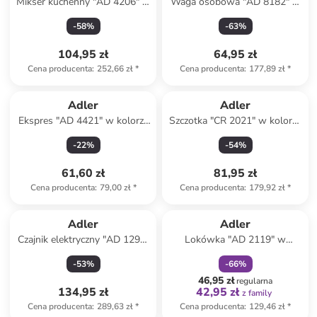
Mikser kuchenny "AD 4206" w
Waga osobowa "AD 8182" w
kolorze białym - 3,4 l
kolorze czarnym - 180 kg
-
58
%
-
63
%
104,95 zł
64,95 zł
Cena producenta
:
252,66 zł
*
Cena producenta
:
177,89 zł
*
Adler
Adler
Ekspres "AD 4421" w kolorze
Szczotka "CR 2021" w kolorze
czarnym do espresso - 320 ml
białym na gorące powietrze
-
22
%
-
54
%
61,60 zł
81,95 zł
Cena producenta
:
79,00 zł
*
Cena producenta
:
179,92 zł
*
zniżka
family
Adler
Adler
Czajnik elektryczny "AD 1295"
Lokówka "AD 2119" w
w kolorze białym - 1,7 l
kolorze jasnoróżowo-białym
-
53
%
-
66
%
46,95 zł
regularna
134,95 zł
42,95 zł
z family
Cena producenta
:
289,63 zł
*
Cena producenta
:
129,46 zł
*