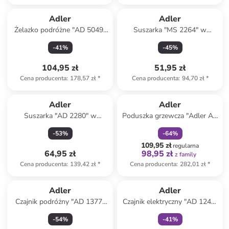
Adler
Adler
Żelazko podróżne "AD 5049"
Suszarka "MS 2264" w
w kolorze czarno-fioletowym
kolorze czarnym
-
41
%
-
45
%
104,95 zł
51,95 zł
Cena producenta
:
178,57 zł
*
Cena producenta
:
94,70 zł
*
zniżka
family
Adler
Adler
Suszarka "AD 2280" w
Poduszka grzewcza "Adler AD
kolorze granatowym
7412" w kolorze szarym - 38
-
53
%
-
64
%
x 38 x 14 cm
109,95 zł
regularna
64,95 zł
98,95 zł
z family
Cena producenta
:
139,42 zł
*
Cena producenta
:
282,01 zł
*
Tylko z
family
Adler
Adler
Czajnik podróżny "AD 1377"
Czajnik elektryczny "AD 1244"
w kolorze czarnym - 0,6 l
w kolorze białym - 2,5 l
-
54
%
-
41
%