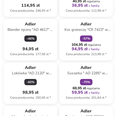
40,95 zł
regularna
114,95 zł
36,95 zł
z family
Cena producenta
:
246,93 zł
*
Cena producenta
:
112,58 zł
*
zniżka
family
Adler
Adler
Blender ręczny "AD 4617" w
Koc grzewczy "CR 7423" w
kolorze czarnym
kolorze beżowym - 150 x 80
-
46
%
-
57
%
cm
104,95 zł
regularna
94,95 zł
94,95 zł
z family
Cena producenta
:
177,56 zł
*
Cena producenta
:
223,98 zł
*
zniżka
family
Adler
Adler
Lokówka "AD 2120" w
Suszarka " AD 2285" w
kolorze jasnoróżowo-czarnym
kolorze białym
-
60
%
-
70
%
68,95 zł
regularna
98,95 zł
59,95 zł
z family
Cena producenta
:
250,65 zł
*
Cena producenta
:
201,84 zł
*
Tylko z
family
Adler
Adler