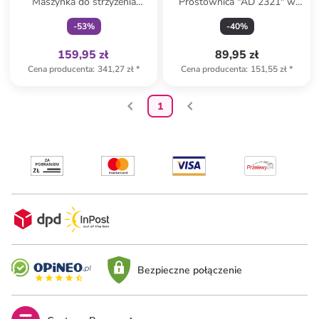
Maszynka do strzyżenia
Prostownica "AD 2321" w
włosów "AD 2831" w kolorze
kolorze białym
-
53
%
-
40
%
srebrno-szarym
159,95 zł
89,95 zł
Cena producenta
:
341,27 zł
*
Cena producenta
:
151,55 zł
*
1
Bezpieczne połączenie