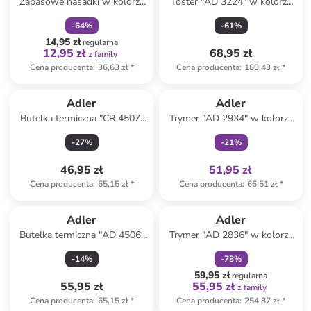
Zapasowe nasadki w kolorze
Toster "AD 3224" w kolorze
szarym do czyszczenia
czarnym
-
64
%
-
61
%
14,95 zł
regularna
12,95 zł
68,95 zł
z family
Cena producenta
:
36,63 zł
*
Cena producenta
:
180,43 zł
*
Tylko z
family
Adler
Adler
Butelka termiczna "CR 4507"
Trymer "AD 2934" w kolorze
w kolorze czarnym - 473 ml
czarnym do brwi
-
27
%
-
21
%
46,95 zł
51,95 zł
Cena producenta
:
65,15 zł
*
Cena producenta
:
66,51 zł
*
zniżka
family
Adler
Adler
Butelka termiczna "AD 4506"
Trymer "AD 2836" w kolorze
w kolorze jasnoróżowym -
szarym do zarostu
-
14
%
-
78
%
473 ml
59,95 zł
regularna
55,95 zł
55,95 zł
z family
Cena producenta
:
65,15 zł
*
Cena producenta
:
254,87 zł
*