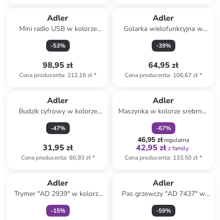
Adler
Adler
Mini radio USB w kolorze
Golarka wielofunkcyjna w
czarnym
kolorze białym
-
53
%
-
39
%
98,95 zł
64,95 zł
Cena producenta
:
212,16 zł
*
Cena producenta
:
106,67 zł
*
zniżka
family
Adler
Adler
Budzik cyfrowy w kolorze
Maszynka w kolorze srebrno-
czarnym
czarnym do strzyżenia
-
47
%
-
67
%
włosów - 13,5 x 20 x 9 cm
46,95 zł
regularna
31,95 zł
42,95 zł
z family
Cena producenta
:
60,93 zł
*
Cena producenta
:
133,50 zł
*
Tylko z
family
Adler
Adler
Trymer "AD 2939" w kolorze
Pas grzewczy "AD 7437" w
białym do włosów
kolorze szarym - 32 x 72 cm
-
15
%
-
59
%