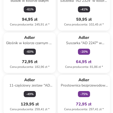
Budzik w kolorze białym
Szczotka "AD 2324" w kolorze
zielonym do loków
-
61
%
-
41
%
94,95 zł
59,95 zł
Cena producenta
:
245,91 zł
*
Cena producenta
:
102,45 zł
*
Tylko z
family
Adler
Adler
Głośnik w kolorze czarnym do
Suszarka "AD 2247" w
karaoke z mikrofonem
kolorze fioletowym do
-
60
%
-
20
%
włosów
72,95 zł
64,95 zł
Cena producenta
:
182,96 zł
*
Cena producenta
:
81,86 zł
*
Tylko z
family
Adler
Adler
11-częściowy zestaw "AD
Prostownica bezprzewodowa
2181" w kolorze
"AD 2327" w kolorze
-
49
%
-
75
%
jasnoróżowym do paznokci
jasnoróżowym
129,95 zł
72,95 zł
Cena producenta
:
259,41 zł
*
Cena producenta
:
297,41 zł
*