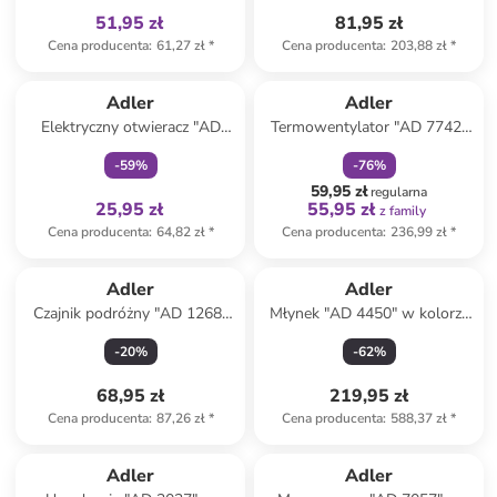
51,95 zł
81,95 zł
Cena producenta
:
61,27 zł
*
Cena producenta
:
203,88 zł
*
Tylko z
family
zniżka
family
Adler
Adler
Elektryczny otwieracz "AD
Termowentylator "AD 7742"
4509" w kolorze czarnym do
w kolorze czarnym
-
59
%
-
76
%
wina
59,95 zł
regularna
25,95 zł
55,95 zł
z family
Cena producenta
:
64,82 zł
*
Cena producenta
:
236,99 zł
*
Adler
Adler
Czajnik podróżny "AD 1268"
Młynek "AD 4450" w kolorze
w kolorze szaro-białym - 600
czarnym do kawy
-
20
%
-
62
%
ml
68,95 zł
219,95 zł
Cena producenta
:
87,26 zł
*
Cena producenta
:
588,37 zł
*
Adler
Adler