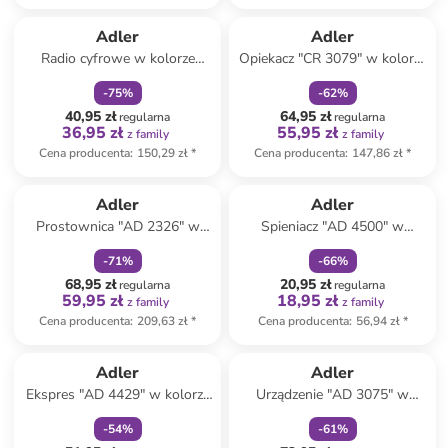
zniżka
family
zniżka
family
Adler
Adler
Radio cyfrowe w kolorze
Opiekacz "CR 3079" w kolorze
biało-czarnym
czarnym do kanapek
-
75
%
-
62
%
40,95 zł
64,95 zł
regularna
regularna
36,95 zł
55,95 zł
z family
z family
Cena producenta
:
150,29 zł
*
Cena producenta
:
147,86 zł
*
zniżka
family
zniżka
family
Adler
Adler
Prostownica "AD 2326" w
Spieniacz "AD 4500" w
kolorze białym
kolorze srebrnym do mleka
-
71
%
-
66
%
68,95 zł
20,95 zł
regularna
regularna
59,95 zł
18,95 zł
z family
z family
Cena producenta
:
209,63 zł
*
Cena producenta
:
56,94 zł
*
zniżka
family
zniżka
family
Adler
Adler
Ekspres "AD 4429" w kolorze
Urządzenie "AD 3075" w
czarnym do espresso - 520 ml
kolorze białym do donutów
-
54
%
-
61
%