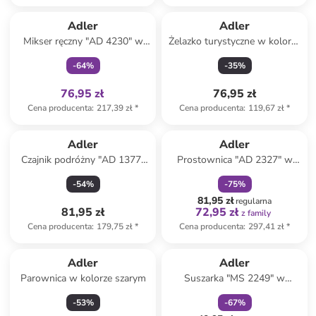
Tylko z
family
Adler
Adler
Mikser ręczny "AD 4230" w
Żelazko turystyczne w kolorze
kolorze czarnym
biało-czarno-turkusowym
-
64
%
-
35
%
76,95 zł
76,95 zł
Cena producenta
:
217,39 zł
*
Cena producenta
:
119,67 zł
*
zniżka
family
Adler
Adler
Czajnik podróżny "AD 1377"
Prostownica "AD 2327" w
w kolorze białym - 600 ml
kolorze czarnym
-
54
%
-
75
%
81,95 zł
regularna
81,95 zł
72,95 zł
z family
Cena producenta
:
179,75 zł
*
Cena producenta
:
297,41 zł
*
zniżka
family
Adler
Adler
Parownica w kolorze szarym
Suszarka "MS 2249" w
kolorze czarnym
-
53
%
-
67
%