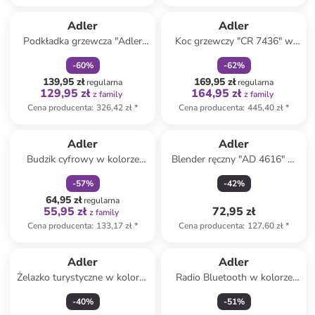
zniżka
family
zniżka
family
Adler
Adler
Podkładka grzewcza "Adler
Koc grzewczy "CR 7436" w
AD 7426" w kolorze szarym -
kolorze jasnobrązowym - 160
-
60
%
-
62
%
160 x 150 cm
x 150 cm
139,95 zł
169,95 zł
regularna
regularna
129,95 zł
164,95 zł
z family
z family
Cena producenta
:
326,42 zł
*
Cena producenta
:
445,40 zł
*
zniżka
family
Adler
Adler
Budzik cyfrowy w kolorze
Blender ręczny "AD 4616" w
białym
kolorze biało-beżowym
-
57
%
-
42
%
64,95 zł
regularna
55,95 zł
72,95 zł
z family
Cena producenta
:
133,17 zł
*
Cena producenta
:
127,60 zł
*
Adler
Adler
Żelazko turystyczne w kolorze
Radio Bluetooth w kolorze
biało-niebieskim
czarnym
-
40
%
-
51
%