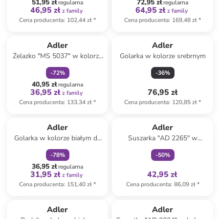
51,95 zł
72,95 zł
regularna
regularna
46,95 zł
64,95 zł
z family
z family
Cena producenta
:
102,44 zł
*
Cena producenta
:
169,48 zł
*
zniżka
family
Adler
Adler
Żelazko "MS 5037" w kolorze
Golarka w kolorze srebrnym
szarym
-
72
%
-
36
%
40,95 zł
regularna
36,95 zł
76,95 zł
z family
Cena producenta
:
133,34 zł
*
Cena producenta
:
120,85 zł
*
zniżka
family
Tylko z
family
Adler
Adler
Golarka w kolorze białym do
Suszarka "AD 2265" w
tkanin
kolorze zielonym do włosów
-
78
%
-
50
%
36,95 zł
regularna
31,95 zł
42,95 zł
z family
Cena producenta
:
151,40 zł
*
Cena producenta
:
86,09 zł
*
Adler
Adler