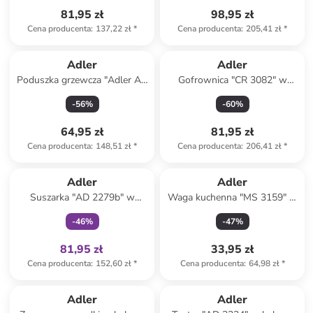
81,95 zł
98,95 zł
Cena producenta
:
137,22 zł
*
Cena producenta
:
205,41 zł
*
Adler
Adler
Poduszka grzewcza "Adler AD
Gofrownica "CR 3082" w
7403" w kolorze szarym
kolorze białym
-
56
%
-
60
%
64,95 zł
81,95 zł
Cena producenta
:
148,51 zł
*
Cena producenta
:
206,41 zł
*
Tylko z
family
Adler
Adler
Suszarka "AD 2279b" w
Waga kuchenna "MS 3159" w
kolorze granatowym do
kolorze białym
-
46
%
-
47
%
włosów
81,95 zł
33,95 zł
Cena producenta
:
152,60 zł
*
Cena producenta
:
64,98 zł
*
zniżka
family
Adler
Adler