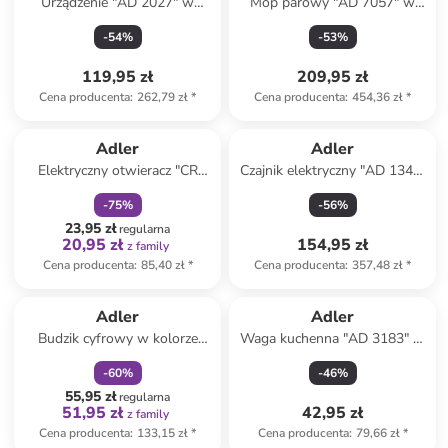
Urządzenie "AD 2027" w
Mop parowy "AD 7057" w
kolorze białym do stylizacji
kolorze białym
-
54
%
-
53
%
włosów
119,95 zł
209,95 zł
Cena producenta
:
262,79 zł
*
Cena producenta
:
454,36 zł
*
zniżka
family
Adler
Adler
Elektryczny otwieracz "CR
Czajnik elektryczny "AD 1341"
4510" w kolorze czarnym do
w kolorze białym - 1,7 l
-
75
%
-
56
%
wina
23,95 zł
regularna
20,95 zł
154,95 zł
z family
Cena producenta
:
85,40 zł
*
Cena producenta
:
357,48 zł
*
zniżka
family
Adler
Adler
Budzik cyfrowy w kolorze
Waga kuchenna "AD 3183" w
czarnym
kolorze czarnym - 5 kg
-
60
%
-
46
%
55,95 zł
regularna
51,95 zł
42,95 zł
z family
Cena producenta
:
133,15 zł
*
Cena producenta
:
79,66 zł
*