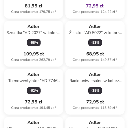
81,95 zł
72,95 zł
Cena producenta
:
179,75 zł
*
Cena producenta
:
124,22 zł
*
Adler
Adler
Szczotka "AD 2027" w kolorze
Żelazko "AD 5022" w kolorze
biało-jasnoróżowym do loków
fioletowym
-
58
%
-
53
%
109,95 zł
68,95 zł
Cena producenta
:
262,79 zł
*
Cena producenta
:
149,37 zł
*
Adler
Adler
Termowentylator "AD 7746"
Radio uniwersalne w kolorze
w kolorze białym
czarnym
-
62
%
-
35
%
72,95 zł
72,95 zł
Cena producenta
:
194,45 zł
*
Cena producenta
:
113,59 zł
*
Adler
Adler