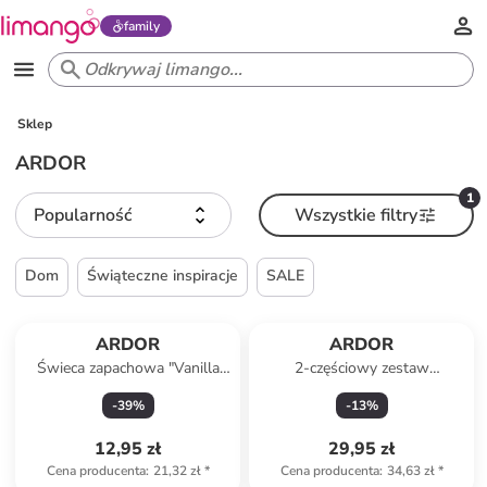
family
Sklep
ARDOR
1
Popularność
Wszystkie filtry
Dom
Świąteczne inspiracje
SALE
ARDOR
ARDOR
Świeca zapachowa "Vanilla
2-częściowy zestaw
Coconut" - 85 g
zapachowy "Grapefruit &
-
39
%
-
13
%
Bergamot"
12,95 zł
29,95 zł
Cena producenta
:
21,32 zł
*
Cena producenta
:
34,63 zł
*