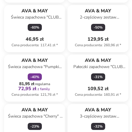
AVA & MAY
AVA & MAY
Świeca zapachowa "CLUB
2-częściowy zestaw
NOÈ 0.3" - 150 g
prezentowy "Crispy Sweet" -
-
60
%
-
50
%
180 g
46,95 zł
129,95 zł
Cena producenta
:
117,41 zł
*
Cena producenta
:
260,96 zł
*
zniżka
family
AVA & MAY
AVA & MAY
Świeca zapachowa "Pumpkin
Pałeczki zapachowe "CLUB
Pie" - 180 g
NOÈ 0.2" - 150 ml
-
40
%
-
31
%
81,95 zł
regularna
72,95 zł
109,52 zł
z family
Cena producenta
:
121,76 zł
*
Cena producenta
:
160,91 zł
*
AVA & MAY
AVA & MAY
Świeca zapachowa "Cherry" -
3-częściowy zestaw
350 g
"Northpole" w kolorze
-
23
%
-
32
%
zielono-czerwonym - 75 g