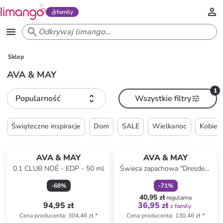
family
Sklep
AVA & MAY
1
Popularność
Wszystkie filtry
Świąteczne inspiracje
Dom
SALE
Wielkanoc
Kobiet
zniżka
family
AVA & MAY
AVA & MAY
0.1 CLUB NOÉ - EDP - 50 ml
Świeca zapachowa "Dresden"
- 180 g
-
68
%
-
71
%
40,95 zł
regularna
94,95 zł
36,95 zł
z family
Cena producenta
:
304,46 zł
*
Cena producenta
:
130,46 zł
*