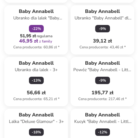
zniżka
family
Baby Annabell
Baby Annabell
Ubranko dla lalek "Baby
Ubranko ''Baby Annabell'' dla
Annabell" - 3+
lalek - 3+
-
22
%
-
9
%
51,95 zł
regularna
46,95 zł
39,12 zł
z family
Cena producenta
:
60,86 zł
*
Cena producenta
:
43,46 zł
*
Baby Annabell
Baby Annabell
Ubranko dla lalek - 3+
Powóz "Baby Annabell - Little
Sweet" dla lalek - 3+
-
13
%
-
9
%
56,66 zł
195,77 zł
Cena producenta
:
65,21 zł
*
Cena producenta
:
217,46 zł
*
Baby Annabell
Baby Annabell
Lalka "Deluxe Glamour" - 3+
Kucyk "Baby Annabell - Little
Sweet Pony" dla lalek - 3+
-
18
%
-
12
%