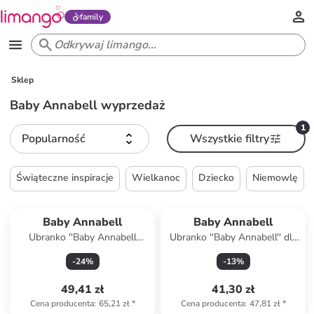
family
Sklep
Baby Annabell wyprzedaż
1
Popularność
Wszystkie filtry
Świąteczne inspiracje
Wielkanoc
Dziecko
Niemowlę
Baby Annabell
Baby Annabell
Ubranko ''Baby Annabell
Ubranko ''Baby Annabell'' dla
Sweet Dreams'' dla lalek - 3+
lalek - 3+
-
24
%
-
13
%
49,41 zł
41,30 zł
Cena producenta
:
65,21 zł
*
Cena producenta
:
47,81 zł
*