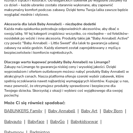
różnych stylach i kolorach. Od eleganckich sukienek po wygodne zestawy na 
co dzień – każde ubranko zostało starannie wykonane, aby zapewnić 
maksymalny komfort podczas zabawy. Dzięki temu Twoja lalka zawsze będzie 
wyglądać modnie i stylowo. 
Akcesoria dla lalek Baby Annabell – niezbędne dodatki
Każda mała opiekunka potrzebuje odpowiednich akcesoriów, aby dbać o 
swoją lalkę. W tej kategorii znajdziesz wszystko, co niezbędne – od fotelików-
nosidełek po wózki i inne akcesoria. Produkty takie jak "Baby Annabell Active" 
czy powóz "Baby Annabell - Little Sweet" dla lalek to gwarancja udanej 
zabawy na wiele godzin. Każdy element został zaprojektowany z myślą o 
bezpieczeństwie i komforcie najmłodszych. 
Dlaczego warto kupować produkty Baby Annabell na Limango?
Zakupy na Limango to gwarancja niskiej ceny i wysokiej jakości. Dzięki 
wyprzedażom i ofertom outletowym możesz nabyć produkty Baby Annabell w 
atrakcyjnych cenach. Nasza platforma oferuje szeroki wybór zabawek, które 
spełnią oczekiwania nawet najbardziej wymagających klientów. Kupując u nas, 
masz pewność, że otrzymujesz produkty sprawdzone i bezpieczne dla 
Twojego dziecka. Skorzystaj z okazji i wybierz coś wyjątkowego dla swojej 
pociechy.
Może Ci się również spodobać
:
BABUNKERS Family
Baby Annabell
Baby Art
Baby Born
Babyauto
Babyface
BabyGo
Babykidswwar
Babymoov
Badminton