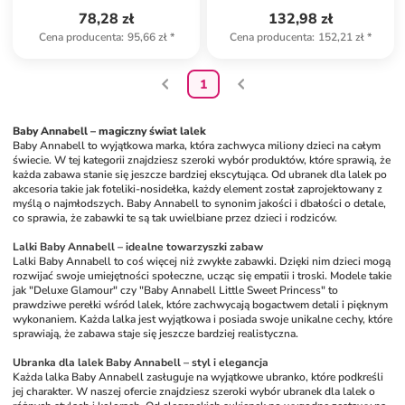
78,28 zł
132,98 zł
Cena producenta
:
95,66 zł
*
Cena producenta
:
152,21 zł
*
1
Baby Annabell – magiczny świat lalek 
Baby Annabell to wyjątkowa marka, która zachwyca miliony dzieci na całym 
świecie. W tej kategorii znajdziesz szeroki wybór produktów, które sprawią, że 
każda zabawa stanie się jeszcze bardziej ekscytująca. Od ubranek dla lalek po 
akcesoria takie jak foteliki-nosidełka, każdy element został zaprojektowany z 
myślą o najmłodszych. Baby Annabell to synonim jakości i dbałości o detale, 
co sprawia, że zabawki te są tak uwielbiane przez dzieci i rodziców. 
Lalki Baby Annabell – idealne towarzyszki zabaw
Lalki Baby Annabell to coś więcej niż zwykłe zabawki. Dzięki nim dzieci mogą 
rozwijać swoje umiejętności społeczne, ucząc się empatii i troski. Modele takie 
jak "Deluxe Glamour" czy "Baby Annabell Little Sweet Princess" to 
prawdziwe perełki wśród lalek, które zachwycają bogactwem detali i pięknym 
wykonaniem. Każda lalka jest wyjątkowa i posiada swoje unikalne cechy, które 
sprawiają, że zabawa staje się jeszcze bardziej realistyczna. 
Ubranka dla lalek Baby Annabell – styl i elegancja
Każda lalka Baby Annabell zasługuje na wyjątkowe ubranko, które podkreśli 
jej charakter. W naszej ofercie znajdziesz szeroki wybór ubranek dla lalek o 