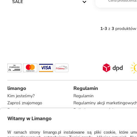
Cena producenta
:
SALE
1
-
3
z
3
produktów
limango
Regulamin
Kim jesteśmy?
Regulamin
Zaproś znajomego
Regulaminy akcji marketingowyc
Pracuj u nas
Polityka prywatności
Informacje dla prasy
Ustawienia prywatności
Compliance