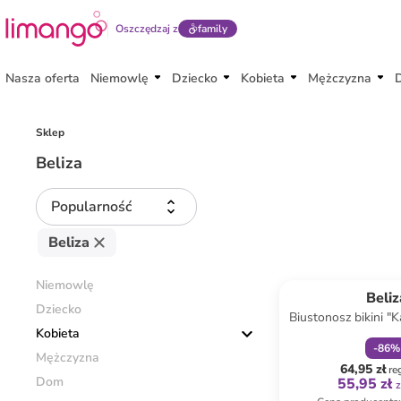
Oszczędzaj z
family
Nasza oferta
Niemowlę
Dziecko
Kobieta
Mężczyzna
Sklep
Beliza
Popularność
Beliza
zniżka
f
Niemowlę
Beliz
Dziecko
Biustonosz bikini "K
Kobieta
jasnobrą
-
86
%
Mężczyzna
64,95 zł
re
Dom
55,95 zł
z