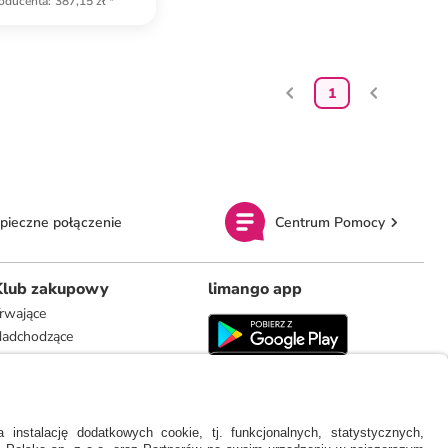
oducenta
:
387,15 zł
*
1
pieczne połączenie
Centrum Pomocy
Klub zakupowy
limango app
rwające
adchodzące