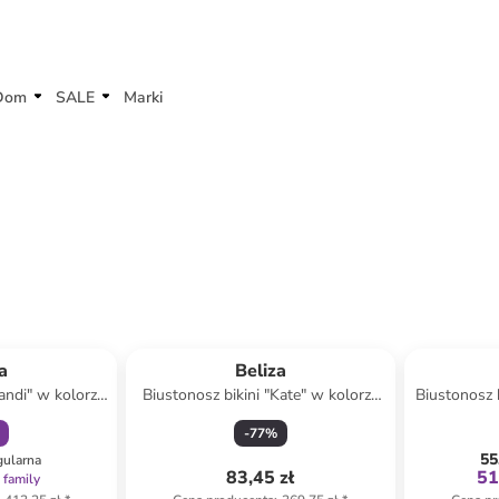
Dom
SALE
Marki
amily
a
Beliza
andi" w kolorze
Biustonosz bikini "Kate" w kolorze
Biustonosz b
zowym
srebrno-beżowym
j
-
77
%
55
gularna
83,45 zł
51
 family