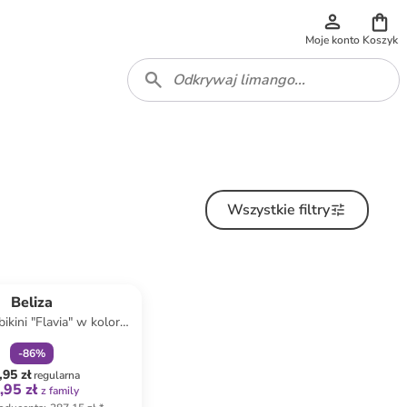
Moje konto
Koszyk
Wszystkie filtry
zniżka
family
Beliza
ikini "Flavia" w kolorze
asnobrązowym
-
86
%
,95 zł
regularna
,95 zł
z family