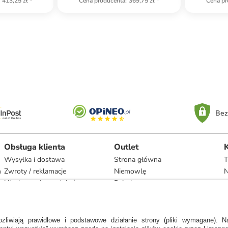
413,25 zł
*
Cena producenta
:
369,75 zł
*
Cena pr
Bez
Obsługa klienta
Outlet
Wysyłka i dostawa
Strona główna
T
h
Zwroty / reklamacje
Niemowlę
N
Użytkowanie produktów
Dziecko
Recykling i utylizacja
Kobieta
Odstąpienie
Mężczyzna
Zgodność z umową i naprawa
Dom