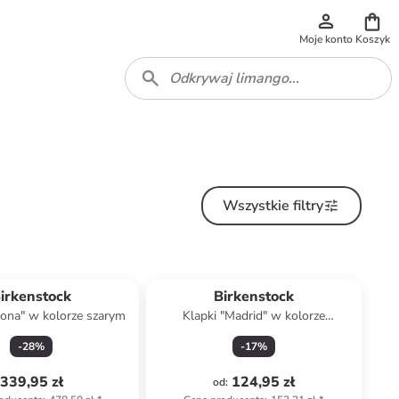
Moje konto
Koszyk
Wszystkie filtry
Top deal
irkenstock
Birkenstock
zona" w kolorze szarym
Klapki "Madrid" w kolorze
niebieskim
-
28
%
-
17
%
339,95 zł
124,95 zł
od
: