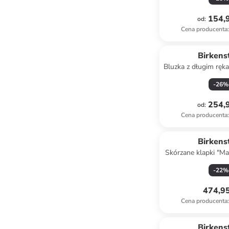
154,9
od
:
Cena producenta
:
Birkens
Bluzka z długim rę
niebiesko-
-
26
%
254,9
od
:
Cena producenta
:
Birkens
Skórzane klapki "Ma
czarn
-
22
%
474,95
Cena producenta
:
Birkens