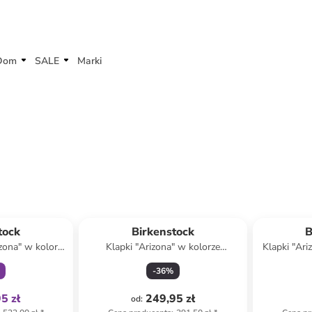
Dom
SALE
Marki
family
tock
Birkenstock
B
izona" w kolorze
Klapki "Arizona" w kolorze
Klapki "Ari
wym
granatowym
-
36
%
5 zł
249,95 zł
od
: