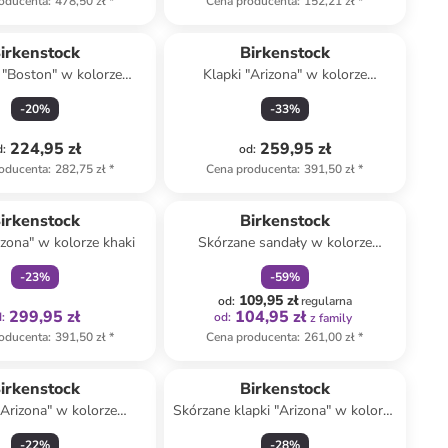
oducenta
:
478,50 zł
*
Cena producenta
:
152,21 zł
*
irkenstock
Birkenstock
 "Boston" w kolorze
Klapki "Arizona" w kolorze
brązowym
granatowym
-
20
%
-
33
%
224,95 zł
259,95 zł
d
:
od
:
oducenta
:
282,75 zł
*
Cena producenta
:
391,50 zł
*
Tylko z
family
zniżka
family
irkenstock
Birkenstock
izona" w kolorze khaki
Skórzane sandały w kolorze
jasnobrązowym
-
23
%
-
59
%
109,95 zł
od
:
regularna
299,95 zł
104,95 zł
d
:
od
:
z family
oducenta
:
391,50 zł
*
Cena producenta
:
261,00 zł
*
irkenstock
Birkenstock
"Arizona" w kolorze
Skórzane klapki "Arizona" w kolorze
srebrnym
brązowym
-
22
%
-
28
%