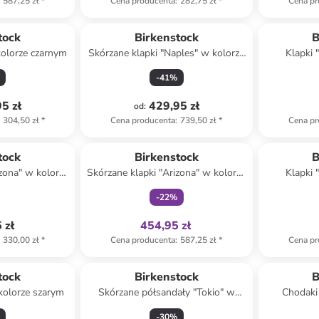
587,25 zł
*
Cena producenta
:
282,75 zł
*
Cena pr
Top deal
tock
Birkenstock
B
kolorze czarnym
Skórzane klapki "Naples" w kolorze
Klapki 
szarobrązowym
-
41
%
5 zł
429,95 zł
od
:
304,50 zł
*
Cena producenta
:
739,50 zł
*
Cena pr
Tylko z
family
tock
Birkenstock
B
izona" w kolorze
Skórzane klapki "Arizona" w kolorze
Klapki 
ym
jasnoróżowym
-
22
%
 zł
454,95 zł
330,00 zł
*
Cena producenta
:
587,25 zł
*
Cena pr
tock
Birkenstock
B
kolorze szarym
Skórzane półsandały "Tokio" w
Chodaki
kolorze czarnym
-
30
%