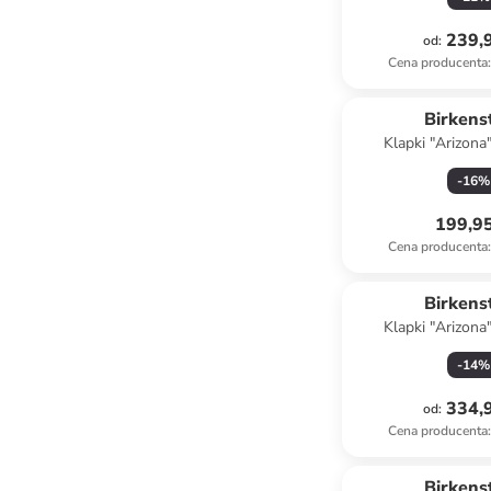
239,9
od
:
Cena producenta
:
Birkens
Klapki "Arizona
granat
-
16
%
199,95
Cena producenta
:
Birkens
Klapki "Arizona
granat
-
14
%
334,9
od
:
Cena producenta
:
Birkens