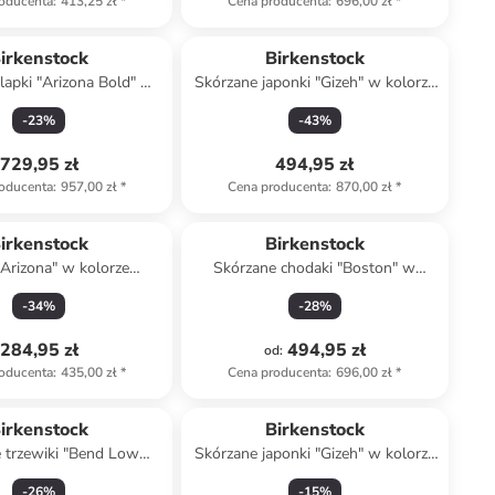
oducenta
:
413,25 zł
*
Cena producenta
:
696,00 zł
*
Produkt zarezerwowany
irkenstock
Birkenstock
lapki "Arizona Bold" w
Skórzane japonki "Gizeh" w kolorze
lorze czarnym
brązowym
-
23
%
-
43
%
729,95 zł
494,95 zł
oducenta
:
957,00 zł
*
Cena producenta
:
870,00 zł
*
irkenstock
Birkenstock
"Arizona" w kolorze
Skórzane chodaki "Boston" w
asnoróżowym
kolorze czarnym
-
34
%
-
28
%
284,95 zł
494,95 zł
od
:
oducenta
:
435,00 zł
*
Cena producenta
:
696,00 zł
*
irkenstock
Birkenstock
 trzewiki "Bend Low
Skórzane japonki "Gizeh" w kolorze
 w kolorze czarnym
beżowym
-
26
%
-
15
%