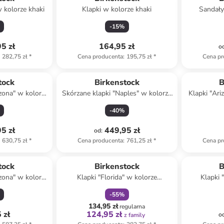
 kolorze khaki
Klapki w kolorze khaki
Sandały
-
15
%
5 zł
164,95 zł
o
282,75 zł
*
Cena producenta
:
195,75 zł
*
Cena pr
Top deal
tock
Birkenstock
B
izona" w kolorze
Skórzane klapki "Naples" w kolorze
Klapki "Ari
zowym
brązowym
-
40
%
5 zł
449,95 zł
od
:
630,75 zł
*
Cena producenta
:
761,25 zł
*
Cena pr
zniżka
family
tock
Birkenstock
B
izona" w kolorze
Klapki "Florida" w kolorze
Klapki 
nym
granatowym
s
-
55
%
134,95 zł
regularna
 zł
124,95 zł
o
z family