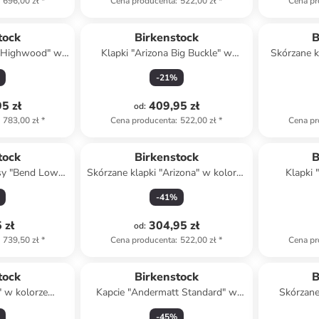
696,00 zł
*
Cena producenta
:
522,00 zł
*
Cena pr
tock
Birkenstock
B
 "Highwood" w
Klapki "Arizona Big Buckle" w
Skórzane k
zarnym
kolorze białym
ko
-
21
%
5 zł
409,95 zł
od
:
783,00 zł
*
Cena producenta
:
522,00 zł
*
Cena pr
tock
Birkenstock
B
sy "Bend Low
Skórzane klapki "Arizona" w kolorze
Klapki 
ze brązowym
jasnobrązowym
j
-
41
%
 zł
304,95 zł
od
:
739,50 zł
*
Cena producenta
:
522,00 zł
*
Cena pr
tock
Birkenstock
B
 w kolorze
Kapcie "Andermatt Standard" w
Skórzane
wym
kolorze szarym
Decon"
-
45
%