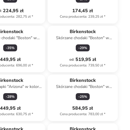
224,95 zł
174,45 zł
d
:
oducenta
:
282,75 zł
*
Cena producenta
:
239,25 zł
*
irkenstock
Birkenstock
 chodaki "Boston" w
Skórzane chodaki "Boston" w
ze szarobrązowym
kolorze brązowym
-
35
%
-
29
%
449,95 zł
519,95 zł
od
:
oducenta
:
696,00 zł
*
Cena producenta
:
739,50 zł
*
irkenstock
Birkenstock
apki "Arizona" w kolorze
Skórzane chodaki "Boston" w
asnobrązowym
kolorze szarobrązowym
-
28
%
-
25
%
449,95 zł
584,95 zł
oducenta
:
630,75 zł
*
Cena producenta
:
783,00 zł
*
Top deal
zniżka
family
irkenstock
Birkenstock