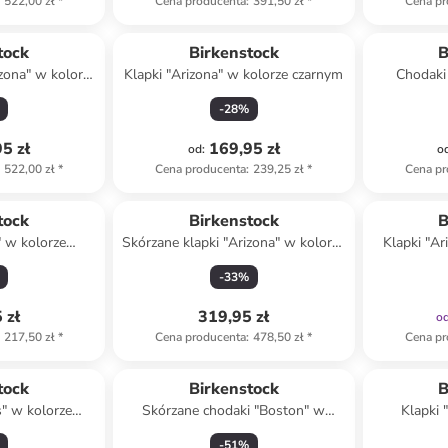
522,00 zł
*
Cena producenta
:
391,50 zł
*
Cena pr
tock
Birkenstock
B
izona" w kolorze
Klapki "Arizona" w kolorze czarnym
Chodaki
ym
-
28
%
5 zł
169,95 zł
od
:
o
522,00 zł
*
Cena producenta
:
239,25 zł
*
Cena pr
tock
Birkenstock
B
" w kolorze
Skórzane klapki "Arizona" w kolorze
Klapki "Ar
owym
ciemnobrązowym
-
33
%
 zł
319,95 zł
o
217,50 zł
*
Cena producenta
:
478,50 zł
*
Cena pr
Produkt zarezerwowany
tock
Birkenstock
B
s" w kolorze
Skórzane chodaki "Boston" w
Klapki 
ym
kolorze fioletowym
-
51
%