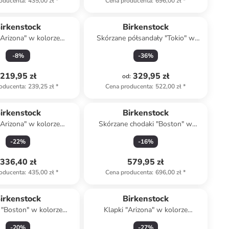
oducenta
:
435,00 zł
*
Cena producenta
:
696,00 zł
*
irkenstock
Birkenstock
"Arizona" w kolorze
Skórzane półsandały "Tokio" w
błękitnym
kolorze granatowym
-
8
%
-
36
%
219,95 zł
329,95 zł
od
:
oducenta
:
239,25 zł
*
Cena producenta
:
522,00 zł
*
irkenstock
Birkenstock
"Arizona" w kolorze
Skórzane chodaki "Boston" w
kremowym
kolorze szarym
-
22
%
-
16
%
336,40 zł
579,95 zł
oducenta
:
435,00 zł
*
Cena producenta
:
696,00 zł
*
irkenstock
Birkenstock
 "Boston" w kolorze
Klapki "Arizona" w kolorze
kremowym
granatowym
-
20
%
-
27
%