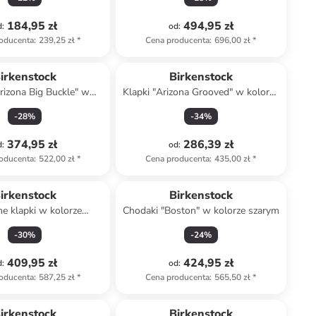
184,95 zł
494,95 zł
d
:
od
:
oducenta
:
239,25 zł
*
Cena producenta
:
696,00 zł
*
irkenstock
Birkenstock
Arizona Big Buckle" w
Klapki "Arizona Grooved" w kolorze
rze jasnoróżowym
czarnym
-
28
%
-
34
%
374,95 zł
286,39 zł
d
:
od
:
oducenta
:
522,00 zł
*
Cena producenta
:
435,00 zł
*
irkenstock
Birkenstock
e klapki w kolorze
Chodaki "Boston" w kolorze szarym
beżowym
-
30
%
-
24
%
409,95 zł
424,95 zł
d
:
od
:
oducenta
:
587,25 zł
*
Cena producenta
:
565,50 zł
*
irkenstock
Birkenstock