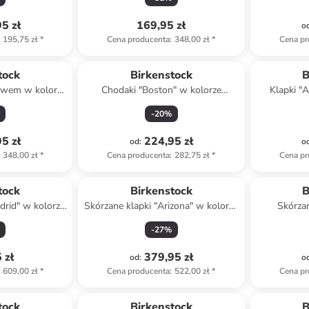
5 zł
169,95 zł
o
195,75 zł
*
Cena producenta
:
348,00 zł
*
Cena pr
tock
Birkenstock
B
kawem w kolorze
Chodaki "Boston" w kolorze
Klapki "
białym
brązowym
kolo
-
20
%
5 zł
224,95 zł
od
:
o
348,00 zł
*
Cena producenta
:
282,75 zł
*
Cena pr
tock
Birkenstock
B
drid" w kolorze
Skórzane klapki "Arizona" w kolorze
Skórzan
ym
brązowym
-
27
%
 zł
379,95 zł
od
:
o
609,00 zł
*
Cena producenta
:
522,00 zł
*
Cena pr
tock
Birkenstock
B