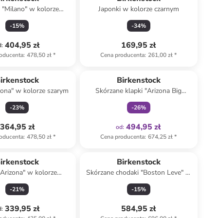
 "Milano" w kolorze
Japonki w kolorze czarnym
czarnym
-
15
%
-
34
%
404,95 zł
169,95 zł
d
:
oducenta
:
478,50 zł
*
Cena producenta
:
261,00 zł
*
Tylko z
family
irkenstock
Birkenstock
zona" w kolorze szarym
Skórzane klapki "Arizona Big
Buckle" w kolorze beżowym
-
23
%
-
26
%
364,95 zł
494,95 zł
od
:
oducenta
:
478,50 zł
*
Cena producenta
:
674,25 zł
*
irkenstock
Birkenstock
"Arizona" w kolorze
Skórzane chodaki "Boston Leve" w
zarobrązowym
kolorze beżowym
-
21
%
-
15
%
339,95 zł
584,95 zł
d
: