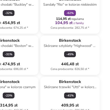
 chodaki "Buckley" w
Sandały "Rio" w kolorze niebieskim
lorze beżowym
-
32
%
-
62
%
114,95 zł
regularna
454,95 zł
104,95 zł
d
:
z family
oducenta
:
674,25 zł
*
Cena producenta
:
282,75 zł
*
irkenstock
Birkenstock
 chodaki "Boston" w
Skórzane sztyblety "Highwood" w
orze brązowym
kolorze brązowym
-
31
%
-
45
%
474,95 zł
446,48 zł
d
:
oducenta
:
696,00 zł
*
Cena producenta
:
826,50 zł
*
irkenstock
Birkenstock
zona" w kolorze czarnym
Skórzane trzewiki "Utti" w kolorze
beżowym
-
23
%
-
41
%
314,95 zł
409,95 zł