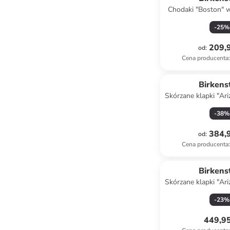
Chodaki "Boston" w
-
25
%
209,9
od
:
Cena producenta
:
Birkens
Skórzane klapki "Ar
jasnobrą
-
38
%
384,9
od
:
Cena producenta
:
Birkens
Skórzane klapki "Ar
błękit
-
23
%
449,95