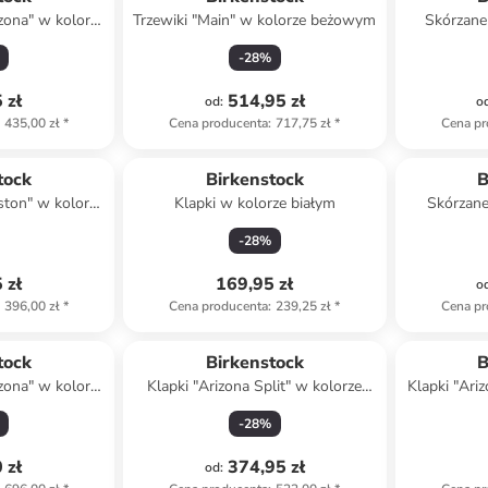
izona" w kolorze
Trzewiki "Main" w kolorze beżowym
Skórzane
ym
ko
-
28
%
 zł
514,95 zł
od
:
o
435,00 zł
*
Cena producenta
:
717,75 zł
*
Cena pr
tock
Birkenstock
B
ston" w kolorze
Klapki w kolorze białym
Skórzane
ym
kol
-
28
%
 zł
169,95 zł
o
396,00 zł
*
Cena producenta
:
239,25 zł
*
Cena pr
tock
Birkenstock
B
izona" w kolorze
Klapki "Arizona Split" w kolorze
Klapki "Ari
wym
czarnym
-
28
%
 zł
374,95 zł
od
: