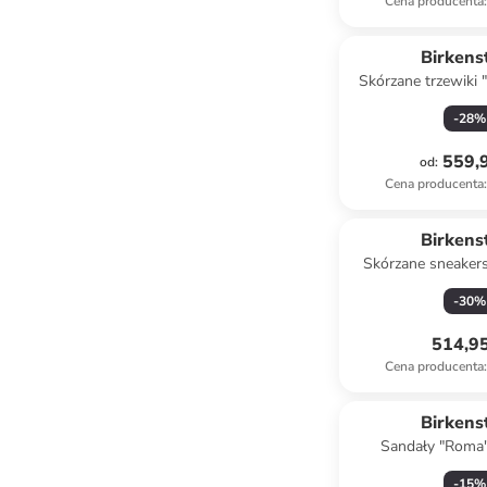
Cena producenta
:
Birkens
Skórzane trzewiki
kolorze c
-
28
%
559,9
od
:
Cena producenta
:
Birkens
Skórzane sneaker
Decon" w kolor
-
30
%
514,95
Cena producenta
:
Birkens
Sandały "Roma"
brązo
-
15
%