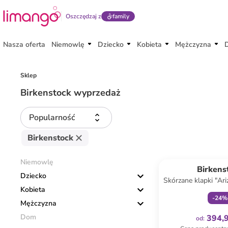
Oszczędzaj z
family
Nasza oferta
Niemowlę
Dziecko
Kobieta
Mężczyzna
Sklep
Birkenstock wyprzedaż
Popularność
Birkenstock
Tylko z
Niemowlę
Birkens
Dziecko
Skórzane klapki "Ar
Kobieta
brązo
-
24
%
Mężczyzna
Dom
394,9
od
: