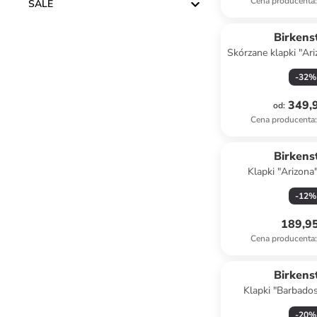
Cena producenta
:
SALE
Birkens
Skórzane klapki "Ar
czarn
-
32
%
349,9
od
:
Cena producenta
:
Birkens
Klapki "Arizona
granat
-
12
%
189,95
Cena producenta
:
Birkens
Klapki "Barbado
czarn
-
20
%