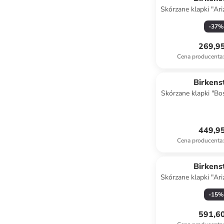
Skórzane klapki "Ar
beżow
-
37
%
269,95
Cena producenta
:
Birkens
Skórzane klapki "Bo
czarn
449,95
Cena producenta
:
Birkens
Skórzane klapki "Ar
kremo
-
15
%
591,60