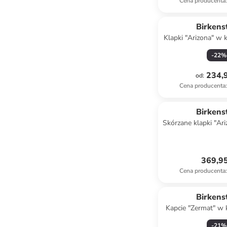
Cena producenta
:
Birkens
Klapki "Arizona" w 
-
22
%
234,9
od
:
Cena producenta
:
Birkens
Skórzane klapki "Ar
czarn
369,95
Cena producenta
:
Birkens
Kapcie "Zermat" w 
-
21
%