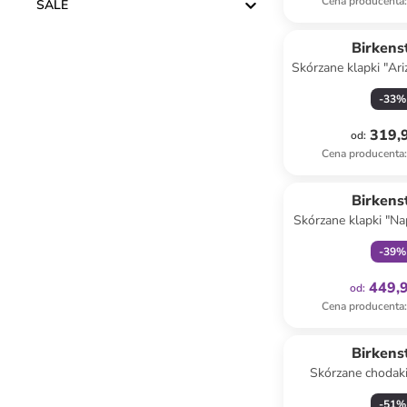
Cena producenta
:
SALE
Birkens
Skórzane klapki "Ar
ciemnobrą
-
33
%
319,9
od
:
Cena producenta
:
Tylko z
Birkens
Skórzane klapki "Na
szarobrą
-
39
%
449,9
od
:
Cena producenta
:
Produkt zare
Birkens
Skórzane chodak
kolorze fio
-
51
%