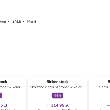
Dom
SALE
Marki
family
Tylko z
family
tock
Birkenstock
B
izona" w kolorze
Skórzane klapki "Arizona" w kolorze
Klapki 
wym
czarnym
-
39
%
5 zł
314,95 zł
od
:
o