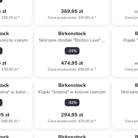
 zł
369,95 zł
o
239,25 zł
*
Cena producenta
:
330,00 zł
*
Cena pr
tock
Birkenstock
B
 kolorze szarym
Skórzane chodaki "Boston Leve" w
Klapki 
kolorze beżowym
-
31
%
 zł
474,95 zł
o
478,50 zł
*
Cena producenta
:
696,00 zł
*
Cena pr
Produ
tock
Birkenstock
B
izona" w kolorze
Klapki "Arizona" w kolorze czarnym
Skórzane
wym
ko
-
32
%
5 zł
294,95 zł
696,00 zł
*
Cena producenta
:
435,00 zł
*
Cena pr
family
tock
Birkenstock
B