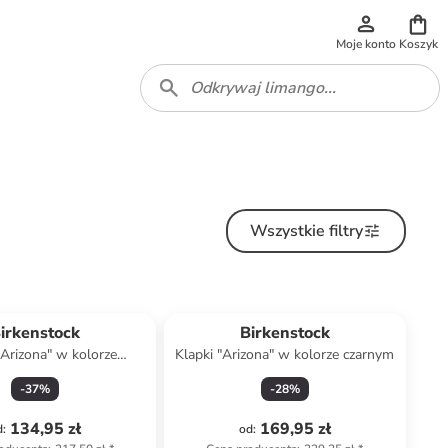
Moje konto
Koszyk
Wszystkie filtry
irkenstock
Birkenstock
"Arizona" w kolorze
Klapki "Arizona" w kolorze czarnym
granatowym
-
37
%
-
28
%
134,95 zł
169,95 zł
d
:
od
: