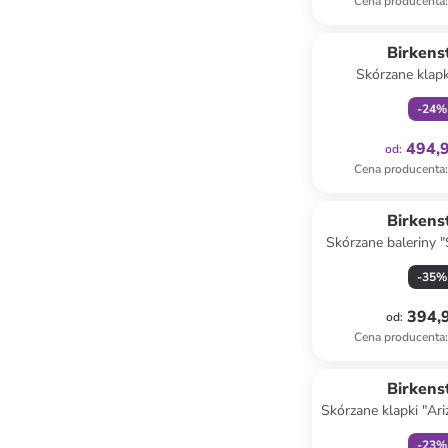
Cena producenta
:
Tylko z
Birkens
Skórzane klapk
Adventure" w kol
-
24
%
494,9
od
:
Cena producenta
:
Birkens
Skórzane baleriny "
kolorze jasn
-
35
%
394,9
od
:
Cena producenta
:
Tylko z
Birkens
Skórzane klapki "Ar
jasnoróż
-
23
%