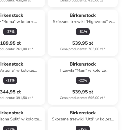
oducenta
:
435,00 zł
*
Cena producenta
:
435,00 zł
*
irkenstock
Birkenstock
y "Roma" w kolorze
Skórzane trzewiki "Highwood" w
brązowym
kolorze czarnym
-
27
%
-
31
%
189,95 zł
539,95 zł
oducenta
:
261,00 zł
*
Cena producenta
:
783,00 zł
*
irkenstock
Birkenstock
"Arizona" w kolorze
Trzewiki "Main" w kolorze
granatowym
antracytowym
-
11
%
-
22
%
344,95 zł
539,95 zł
oducenta
:
391,50 zł
*
Cena producenta
:
696,00 zł
*
irkenstock
Birkenstock
izona Split" w kolorze
Skórzane trzewiki "Utti" w kolorze
czarnym
beżowym
-
32
%
-
35
%