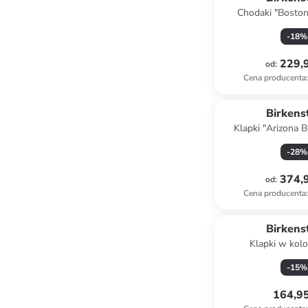
Chodaki "Boston
kremo
-
18
%
229,9
od
:
Cena producenta
:
Birkens
Klapki "Arizona 
kolorze jasn
-
28
%
374,9
od
:
Cena producenta
:
Birkens
Klapki w kolo
-
15
%
164,95