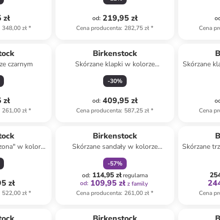
 zł
219,95 zł
od
:
o
348,00 zł
*
Cena producenta
:
282,75 zł
*
Cena pr
tock
Birkenstock
B
rze czarnym
Skórzane klapki w kolorze
Skórzane kl
beżowym
j
-
30
%
 zł
409,95 zł
od
:
o
261,00 zł
*
Cena producenta
:
587,25 zł
*
Cena pr
zniżka
family
Produ
tock
Birkenstock
B
izona" w kolorze
Skórzane sandały w kolorze
Skórzane trz
m
jasnobrązowym
-
57
%
114,95 zł
254
od
:
regularna
5 zł
109,95 zł
244
od
:
z family
522,00 zł
*
Cena producenta
:
261,00 zł
*
Cena pr
tock
Birkenstock
B