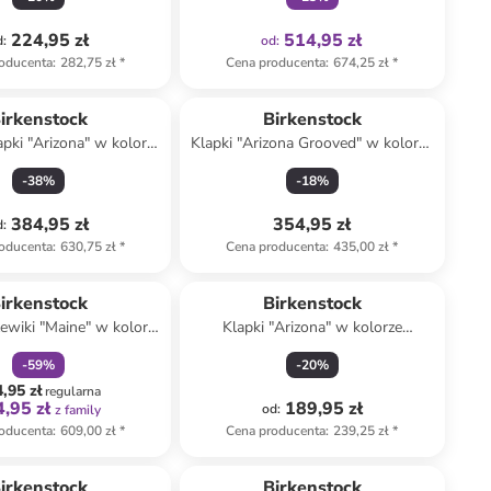
224,95 zł
514,95 zł
d
:
od
:
oducenta
:
282,75 zł
*
Cena producenta
:
674,25 zł
*
irkenstock
Birkenstock
apki "Arizona" w kolorze
Klapki "Arizona Grooved" w kolorze
asnobrązowym
czarnym
-
38
%
-
18
%
384,95 zł
354,95 zł
d
:
oducenta
:
630,75 zł
*
Cena producenta
:
435,00 zł
*
zniżka
family
kt zarezerwowany
irkenstock
Birkenstock
ewiki "Maine" w kolorze
Klapki "Arizona" w kolorze
khaki
srebrnym
-
59
%
-
20
%
,95 zł
regularna
,95 zł
189,95 zł
od
:
z family
oducenta
:
609,00 zł
*
Cena producenta
:
239,25 zł
*
irkenstock
Birkenstock