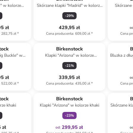
" w kolorze
Skórzane klapki "Madrid" w kolorze
Skórzane 
wym
czarnym
kolo
-
29
%
5 zł
429,95 zł
o
282,75 zł
*
Cena producenta
:
609,00 zł
*
Cena pr
tock
Birkenstock
B
Big Buckle" w
Klapki "Arizona" w kolorze
Bluzka z dł
oróżowym
szarobrązowym
ni
-
21
%
5 zł
339,95 zł
o
522,00 zł
*
Cena producenta
:
435,00 zł
*
Cena pr
Tylko z
family
tock
Birkenstock
B
rze khaki
Klapki "Arizona" w kolorze khaki
Skórzane kl
j
-
23
%
 zł
299,95 zł
od
:
o