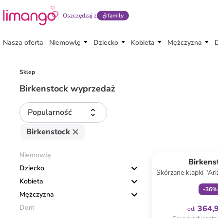
Oszczędzaj z
family
Nasza oferta
Niemowlę
Dziecko
Kobieta
Mężczyzna
Sklep
Birkenstock wyprzedaż
Popularność
Birkenstock
Tylko z
Niemowlę
Birkens
Dziecko
Skórzane klapki "Ar
Kobieta
brązo
-
36
%
Mężczyzna
Dom
364,9
od
: