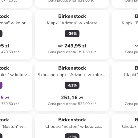
574,20 zł
*
Cena producenta
:
522,00 zł
*
Cena pr
tock
Birkenstock
B
izona" w kolorze
Klapki "Arizona" w kolorze
Klapki "
zowym
granatowym
-
36
%
5 zł
249,95 zł
od
:
o
478,50 zł
*
Cena producenta
:
391,50 zł
*
Cena pr
family
Produkt zarezerwowany
Produ
tock
Birkenstock
B
ples" w kolorze
Skórzane klapki "Arizona" w kolorze
Klapki
zowym
granatowym
-
51
%
5 zł
251,16 zł
739,50 zł
*
Cena producenta
:
522,00 zł
*
Cena pr
zerwowany
tock
Birkenstock
B
i "Boston" w
Chodaki "Boston" w kolorze
Chodaki
letowym
brązowym
-
22
%