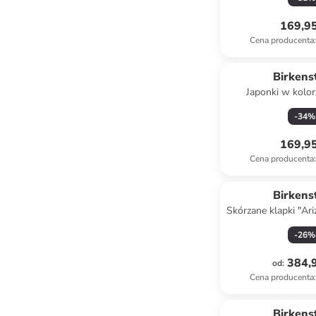
169,95
Cena producenta
:
Birkens
Japonki w kolo
-
34
%
169,95
Cena producenta
:
Birkens
Skórzane klapki "Ar
szary
-
26
%
384,9
od
:
Cena producenta
:
Birkens