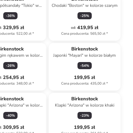
półsandały "Tokio" w
Chodaki "Boston" w kolorze szarym
rze granatowym
-
36
%
-
25
%
329,95 zł
419,95 zł
d
:
od
:
oducenta
:
522,00 zł
*
Cena producenta
:
565,50 zł
*
Produkt zarezerwowany
irkenstock
Birkenstock
ugim rękawem w kolorze
Japonki "Mayari" w kolorze białym
ebiesko-białym
-
26
%
-
54
%
254,95 zł
199,95 zł
d
:
oducenta
:
348,00 zł
*
Cena producenta
:
435,00 zł
*
irkenstock
Birkenstock
apki "Arizona" w kolorze
Klapki "Arizona" w kolorze khaki
asnobrązowym
-
40
%
-
23
%
309,95 zł
199,95 zł
d
: