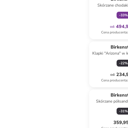
Skórzane chodak
kolorze br
-
33
%
494,9
od
:
Cena producenta
:
Birkens
Klapki "Arizona" w 
-
22
%
234,9
od
:
Cena producenta
:
Birkens
Skórzane półsand
kolorze c
-
31
%
359,95