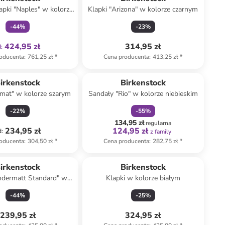
apki "Naples" w kolorze
Klapki "Arizona" w kolorze czarnym
brązowym
-
44
%
-
23
%
424,95 zł
314,95 zł
d
:
oducenta
:
761,25 zł
*
Cena producenta
:
413,25 zł
*
zniżka
family
irkenstock
Birkenstock
rmat" w kolorze szarym
Sandały "Rio" w kolorze niebieskim
-
22
%
-
55
%
134,95 zł
regularna
234,95 zł
124,95 zł
d
:
z family
oducenta
:
304,50 zł
*
Cena producenta
:
282,75 zł
*
irkenstock
Birkenstock
ndermatt Standard" w
Klapki w kolorze białym
olorze szarym
-
44
%
-
25
%
239,95 zł
324,95 zł