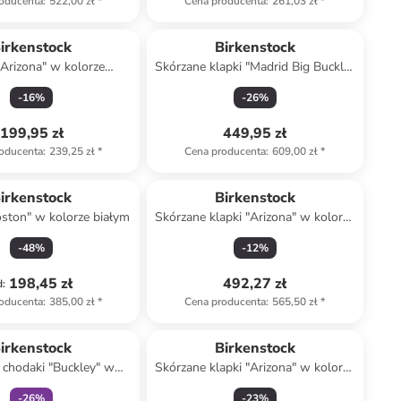
oducenta
:
522,00 zł
*
Cena producenta
:
261,03 zł
*
irkenstock
Birkenstock
"Arizona" w kolorze
Skórzane klapki "Madrid Big Buckle"
granatowym
w kolorze jasnobrązowym
-
16
%
-
26
%
199,95 zł
449,95 zł
oducenta
:
239,25 zł
*
Cena producenta
:
609,00 zł
*
irkenstock
Birkenstock
ston" w kolorze białym
Skórzane klapki "Arizona" w kolorze
jasnobrązowym
-
48
%
-
12
%
198,45 zł
492,27 zł
d
:
oducenta
:
385,00 zł
*
Cena producenta
:
565,50 zł
*
Tylko z
family
irkenstock
Birkenstock
 chodaki "Buckley" w
Skórzane klapki "Arizona" w kolorze
lorze beżowym
błękitnym
-
26
%
-
23
%