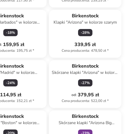
oducenta
:
217,50 zł
*
Cena producenta
:
239,25 zł
*
irkenstock
Birkenstock
Barbados" w kolorze
Klapki "Arizona" w kolorze szarym
czarnym
-
18
%
-
28
%
159,95 zł
339,95 zł
d
:
oducenta
:
195,75 zł
*
Cena producenta
:
478,50 zł
*
kt zarezerwowany
irkenstock
Birkenstock
 "Madrid" w kolorze
Skórzane klapki "Arizona" w kolorze
niebieskim
brązowym
-
24
%
-
27
%
114,95 zł
379,95 zł
od
:
oducenta
:
152,21 zł
*
Cena producenta
:
522,00 zł
*
Tylko z
family
irkenstock
Birkenstock
 "Boston" w kolorze
Skórzane klapki "Arizona Big
brązowym
Buckle" w kolorze beżowym
-
20
%
-
23
%