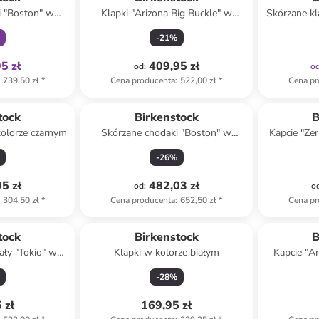
i "Boston" w
Klapki "Arizona Big Buckle" w
Skórzane kl
ązowym
kolorze białym
-
21
%
5 zł
409,95 zł
od
:
o
739,50 zł
*
Cena producenta
:
522,00 zł
*
Cena pr
tock
Birkenstock
B
kolorze czarnym
Skórzane chodaki "Boston" w
Kapcie "Ze
kolorze antracytowym
-
26
%
5 zł
482,03 zł
od
:
o
304,50 zł
*
Cena producenta
:
652,50 zł
*
Cena pr
tock
Birkenstock
B
ały "Tokio" w
Klapki w kolorze białym
Kapcie "A
zarnym
k
-
28
%
 zł
169,95 zł