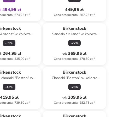
494,95 zł
449,95 zł
d
:
oducenta
:
674,25 zł
*
Cena producenta
:
587,25 zł
*
irkenstock
Birkenstock
"Arizona" w kolorze
Sandały "Milano" w kolorze
kremowym
czarnym
-
39
%
-
22
%
264,95 zł
369,95 zł
d
:
od
:
oducenta
:
435,00 zł
*
Cena producenta
:
478,50 zł
*
kt zarezerwowany
irkenstock
Birkenstock
 chodaki "Boston" w
Chodaki "Boston" w kolorze
lorze beżowym
kremowym
-
43
%
-
25
%
419,95 zł
209,95 zł
od
:
oducenta
:
739,50 zł
*
Cena producenta
:
282,75 zł
*
Tylko z
family
irkenstock
Birkenstock