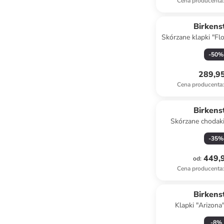
Cena producenta
:
Birkens
Skórzane klapki "Flo
beżow
-
50
%
289,95
Cena producenta
:
Birkens
Skórzane chodak
kolorze br
-
35
%
449,9
od
:
Cena producenta
:
Birkens
Klapki "Arizona
błękit
-
8
%