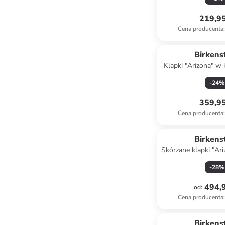
219,95
Cena producenta
:
Birkens
Klapki "Arizona" w
-
24
%
359,95
Cena producenta
:
Birkens
Skórzane klapki "Ar
brązo
-
28
%
494,9
od
:
Cena producenta
:
Tylko z
Birkens