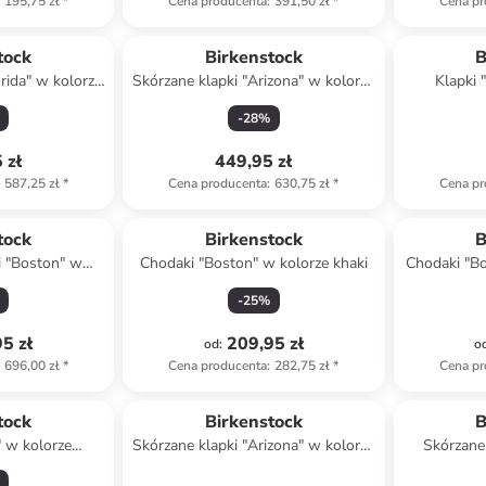
195,75 zł
*
Cena producenta
:
391,50 zł
*
Cena pr
tock
Birkenstock
B
rida" w kolorze
Skórzane klapki "Arizona" w kolorze
Klapki 
ym
jasnobrązowym
-
28
%
 zł
449,95 zł
587,25 zł
*
Cena producenta
:
630,75 zł
*
Cena pr
tock
Birkenstock
B
i "Boston" w
Chodaki "Boston" w kolorze khaki
Chodaki "Bo
ązowym
-
25
%
5 zł
209,95 zł
od
:
o
696,00 zł
*
Cena producenta
:
282,75 zł
*
Cena pr
tock
Birkenstock
B
" w kolorze
Skórzane klapki "Arizona" w kolorze
Skórzane
nym
czarnym
ko