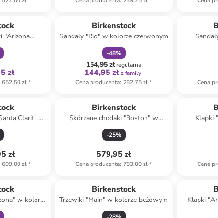
522,00 zł
*
Cena producenta
:
239,25 zł
*
Cena pr
family
zniżka
family
tock
Birkenstock
B
i "Arizona
Sandały "Rio" w kolorze czerwonym
Sandał
orze czarnym
-
48
%
154,95 zł
regularna
5 zł
144,95 zł
z family
652,50 zł
*
Cena producenta
:
282,75 zł
*
Cena pr
tock
Birkenstock
B
Santa Clarit" w
Skórzane chodaki "Boston" w
Klapki 
oróżowym
kolorze szarobrązowym
-
25
%
5 zł
579,95 zł
609,00 zł
*
Cena producenta
:
783,00 zł
*
Cena pr
family
tock
Birkenstock
B
izona" w kolorze
Trzewiki "Main" w kolorze beżowym
Klapki "Ar
owym
-
28
%