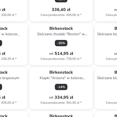
 zł
336,40 zł
o
330,00 zł
*
Cena producenta
:
435,00 zł
*
Cena pr
tock
Birkenstock
B
" w kolorze
Skórzane chodaki "Boston" w
Skórzane kl
owym
kolorze brązowym
-
30
%
 zł
514,95 zł
od
:
o
239,25 zł
*
Cena producenta
:
739,50 zł
*
Cena pr
tock
Birkenstock
B
ze brązowym
Klapki "Arizona" w kolorze
Skórzane kl
granatowym
j
-
14
%
 zł
334,95 zł
od
:
435,00 zł
*
Cena producenta
:
391,50 zł
*
Cena pr
Top deal
tock
Birkenstock
B