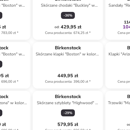
i "Boston" w
Skórzane chodaki "Buckley" w
Sandały "Ri
obrązowym
kolorze beżowym
-
36
%
114
 zł
429,95 zł
104
od
:
783,00 zł
*
Cena producenta
:
674,25 zł
*
Cena pr
tock
Birkenstock
B
i "Boston" w
Skórzane klapki "Boston" w kolorze
Klapki "Ari
ązowym
czarnym
5 zł
449,95 zł
696,00 zł
*
Cena producenta
:
396,00 zł
*
Cena pr
tock
Birkenstock
B
izona" w kolorze
Skórzane sztyblety "Highwood" w
Trzewiki "M
wym
kolorze brązowym
-
29
%
 zł
579,95 zł
o