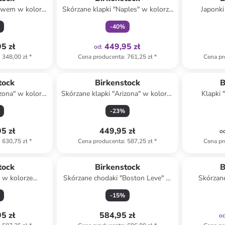
kawem w kolorze
Skórzane klapki "Naples" w kolorze
Japonki
białym
brązowym
-
40
%
5 zł
449,95 zł
od
:
348,00 zł
*
Cena producenta
:
761,25 zł
*
Cena pr
tock
Birkenstock
B
izona" w kolorze
Skórzane klapki "Arizona" w kolorze
Klapki 
zowym
błękitnym
s
-
23
%
5 zł
449,95 zł
o
630,75 zł
*
Cena producenta
:
587,25 zł
*
Cena pr
tock
Birkenstock
B
i w kolorze
Skórzane chodaki "Boston Leve" w
Skórzane
ym
kolorze beżowym
Buckle"
-
15
%
5 zł
584,95 zł
o