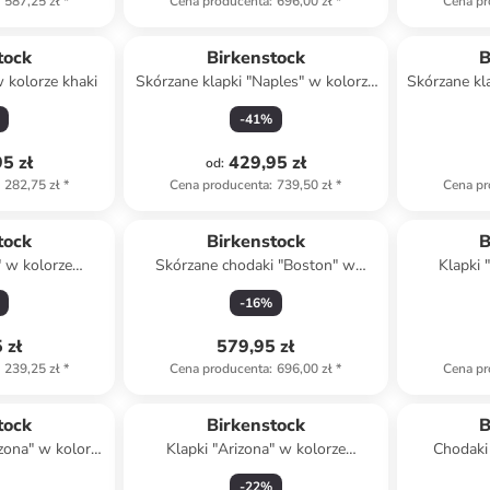
587,25 zł
*
Cena producenta
:
696,00 zł
*
Cena pr
Top deal
tock
Birkenstock
B
 kolorze khaki
Skórzane klapki "Naples" w kolorze
Skórzane kl
szarobrązowym
j
-
41
%
5 zł
429,95 zł
od
:
282,75 zł
*
Cena producenta
:
739,50 zł
*
Cena pr
tock
Birkenstock
B
" w kolorze
Skórzane chodaki "Boston" w
Klapki 
nym
kolorze szarym
-
16
%
 zł
579,95 zł
239,25 zł
*
Cena producenta
:
696,00 zł
*
Cena pr
tock
Birkenstock
B
izona" w kolorze
Klapki "Arizona" w kolorze
Chodaki
ym
kremowym
-
22
%