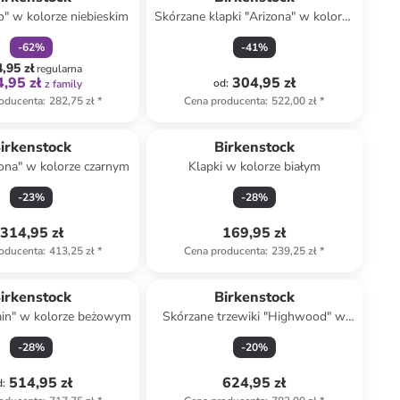
o" w kolorze niebieskim
Skórzane klapki "Arizona" w kolorze
jasnobrązowym
-
62
%
-
41
%
,95 zł
regularna
,95 zł
304,95 zł
od
:
z family
oducenta
:
282,75 zł
*
Cena producenta
:
522,00 zł
*
irkenstock
Birkenstock
zona" w kolorze czarnym
Klapki w kolorze białym
-
23
%
-
28
%
314,95 zł
169,95 zł
oducenta
:
413,25 zł
*
Cena producenta
:
239,25 zł
*
irkenstock
Birkenstock
ain" w kolorze beżowym
Skórzane trzewiki "Highwood" w
kolorze czarnym
-
28
%
-
20
%
514,95 zł
624,95 zł
d
: