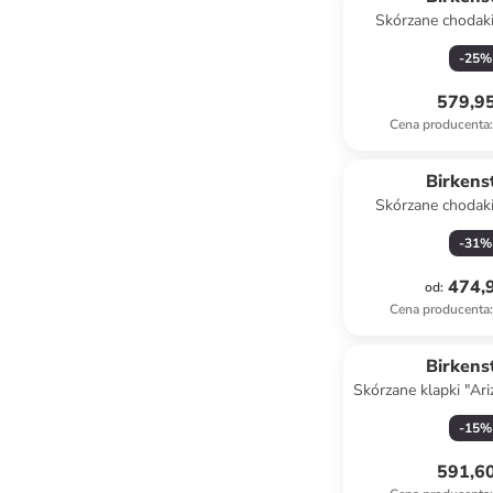
Skórzane chodak
kolorze szar
-
25
%
579,95
Cena producenta
:
Birkens
Skórzane chodak
kolorze br
-
31
%
474,9
od
:
Cena producenta
:
Birkens
Skórzane klapki "Ar
kremo
-
15
%
591,60