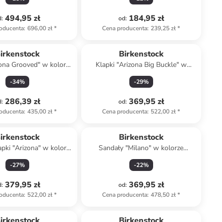
494,95 zł
184,95 zł
d
:
od
:
oducenta
:
696,00 zł
*
Cena producenta
:
239,25 zł
*
irkenstock
Birkenstock
zona Grooved" w kolorze
Klapki "Arizona Big Buckle" w
czarnym
kolorze jasnoróżowym
-
34
%
-
29
%
286,39 zł
369,95 zł
d
:
od
:
oducenta
:
435,00 zł
*
Cena producenta
:
522,00 zł
*
irkenstock
Birkenstock
apki "Arizona" w kolorze
Sandały "Milano" w kolorze
brązowym
czarnym
-
27
%
-
22
%
379,95 zł
369,95 zł
d
:
od
:
oducenta
:
522,00 zł
*
Cena producenta
:
478,50 zł
*
irkenstock
Birkenstock