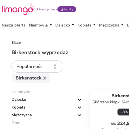
Oszczędzaj z
family
Nasza oferta
Niemowlę
Dziecko
Kobieta
Mężczyzna
Sklep
Birkenstock wyprzedaż
Popularność
Birkenstock
Niemowlę
Birkens
Dziecko
Skórzane klapki "Ar
Kobieta
brązo
-
8
%
Mężczyzna
Dom
324,9
od
: