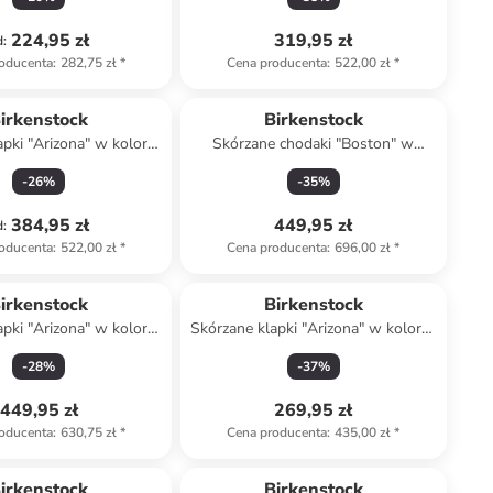
224,95 zł
319,95 zł
d
:
oducenta
:
282,75 zł
*
Cena producenta
:
522,00 zł
*
irkenstock
Birkenstock
apki "Arizona" w kolorze
Skórzane chodaki "Boston" w
szarym
kolorze szarobrązowym
-
26
%
-
35
%
384,95 zł
449,95 zł
d
:
oducenta
:
522,00 zł
*
Cena producenta
:
696,00 zł
*
irkenstock
Birkenstock
apki "Arizona" w kolorze
Skórzane klapki "Arizona" w kolorze
asnobrązowym
beżowym
-
28
%
-
37
%
449,95 zł
269,95 zł
oducenta
:
630,75 zł
*
Cena producenta
:
435,00 zł
*
zniżka
family
irkenstock
Birkenstock