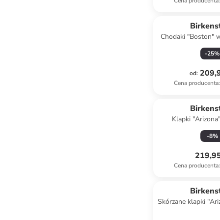
Cena producenta
:
Birkens
Chodaki "Boston" w
-
25
%
209,9
od
:
Cena producenta
:
Birkens
Klapki "Arizona
błękit
-
8
%
219,95
Cena producenta
:
Birkens
Skórzane klapki "Ar
czarn