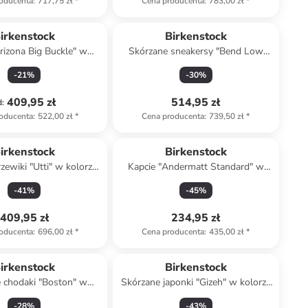
oducenta
:
717,75 zł
*
Cena producenta
:
783,00 zł
*
irkenstock
Birkenstock
Arizona Big Buckle" w
Skórzane sneakersy "Bend Low
olorze białym
Decon" w kolorze brązowym
-
21
%
-
30
%
409,95 zł
514,95 zł
d
:
oducenta
:
522,00 zł
*
Cena producenta
:
739,50 zł
*
irkenstock
Birkenstock
zewiki "Utti" w kolorze
Kapcie "Andermatt Standard" w
beżowym
kolorze szarym
-
41
%
-
45
%
409,95 zł
234,95 zł
oducenta
:
696,00 zł
*
Cena producenta
:
435,00 zł
*
irkenstock
Birkenstock
 chodaki "Boston" w
Skórzane japonki "Gizeh" w kolorze
lorze czarnym
brązowym
-
28
%
-
43
%