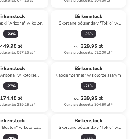
oducenta
:
674,25 zł
*
Cena producenta
:
304,50 zł
*
Top deal
irkenstock
Birkenstock
apki "Arizona" w kolorze
Skórzane półsandały "Tokio" w
asnoróżowym
kolorze granatowym
-
23
%
-
36
%
449,95 zł
329,95 zł
od
:
oducenta
:
587,25 zł
*
Cena producenta
:
522,00 zł
*
irkenstock
Birkenstock
"Arizona" w kolorze
Kapcie "Zermat" w kolorze szarym
granatowym
-
27
%
-
21
%
174,45 zł
239,95 zł
od
:
oducenta
:
239,25 zł
*
Cena producenta
:
304,50 zł
*
irkenstock
Birkenstock
 "Boston" w kolorze
Skórzane półsandały "Tokio" w
kremowym
kolorze czarnym
-
20
%
-
38
%