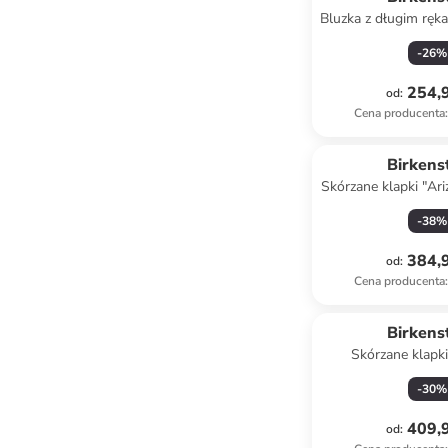
Bluzka z długim rę
niebiesko-
-
26
%
254,9
od
:
Cena producenta
:
Birkens
Skórzane klapki "Ar
jasnobrą
-
38
%
384,9
od
:
Cena producenta
:
Birkens
Skórzane klapk
beżow
-
30
%
409,9
od
: