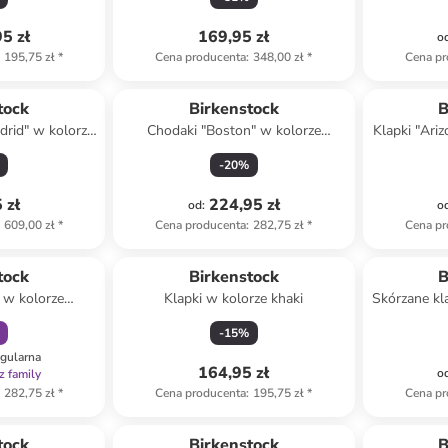
5 zł
169,95 zł
o
195,75 zł
*
Cena producenta
:
348,00 zł
*
Cena pr
tock
Birkenstock
B
drid" w kolorze
Chodaki "Boston" w kolorze
Klapki "Ari
ym
brązowym
-
20
%
 zł
224,95 zł
od
:
o
609,00 zł
*
Cena producenta
:
282,75 zł
*
Cena pr
amily
tock
Birkenstock
B
" w kolorze
Klapki w kolorze khaki
Skórzane kl
owym
-
15
%
egularna
164,95 zł
o
z family
282,75 zł
*
Cena producenta
:
195,75 zł
*
Cena pr
Tylko z
family
tock
Birkenstock
B