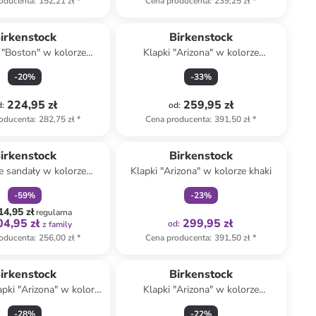
oducenta
:
152,21 zł
*
Cena producenta
:
239,25 zł
*
irkenstock
Birkenstock
 "Boston" w kolorze
Klapki "Arizona" w kolorze
brązowym
granatowym
-
20
%
-
33
%
224,95 zł
259,95 zł
d
:
od
:
oducenta
:
282,75 zł
*
Cena producenta
:
391,50 zł
*
zniżka
family
Tylko z
family
irkenstock
Birkenstock
e sandały w kolorze
Klapki "Arizona" w kolorze khaki
asnobrązowym
-
59
%
-
23
%
14,95 zł
regularna
04,95 zł
299,95 zł
od
:
z family
oducenta
:
256,00 zł
*
Cena producenta
:
391,50 zł
*
irkenstock
Birkenstock
apki "Arizona" w kolorze
Klapki "Arizona" w kolorze
brązowym
srebrnym
-
28
%
-
22
%