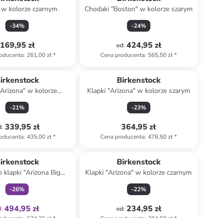
 w kolorze czarnym
Chodaki "Boston" w kolorze szarym
-
34
%
-
24
%
169,95 zł
424,95 zł
od
:
oducenta
:
261,00 zł
*
Cena producenta
:
565,50 zł
*
irkenstock
Birkenstock
"Arizona" w kolorze
Klapki "Arizona" w kolorze szarym
zarobrązowym
-
21
%
-
23
%
339,95 zł
364,95 zł
d
:
oducenta
:
435,00 zł
*
Cena producenta
:
478,50 zł
*
Tylko z
family
irkenstock
Birkenstock
 klapki "Arizona Big
Klapki "Arizona" w kolorze czarnym
 w kolorze beżowym
-
26
%
-
22
%
494,95 zł
234,95 zł
d
:
od
: