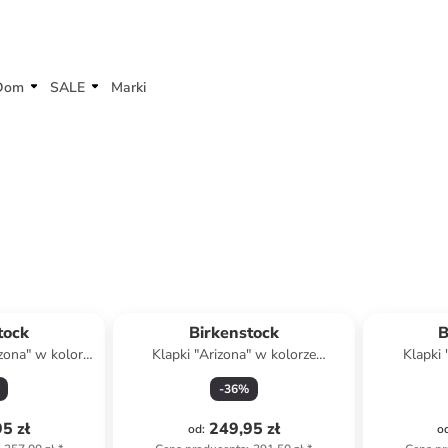
Dom
SALE
Marki
tock
Birkenstock
B
izona" w kolorze
Klapki "Arizona" w kolorze
Klapki
wym
granatowym
-
36
%
5 zł
249,95 zł
od
:
o