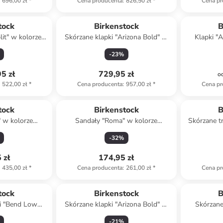
696,00 zł
*
Cena producenta
:
826,50 zł
*
Cena pr
tock
Birkenstock
B
lit" w kolorze
Skórzane klapki "Arizona Bold" w
Klapki "
ym
kolorze czarnym
k
-
23
%
5 zł
729,95 zł
o
522,00 zł
*
Cena producenta
:
957,00 zł
*
Cena pr
tock
Birkenstock
B
" w kolorze
Sandały "Roma" w kolorze
Skórzane tr
owym
brązowym
-
32
%
 zł
174,95 zł
435,00 zł
*
Cena producenta
:
261,00 zł
*
Cena pr
tock
Birkenstock
B
ki "Bend Low
Skórzane klapki "Arizona Bold" w
Skórzane
ze czarnym
kolorze brązowym
ko
-
21
%