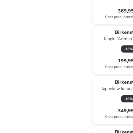
369,95
Cena producenta
:
Birkens
Klapki "Arizona
granat
-
16
%
199,95
Cena producenta
:
Birkens
Japonki w kolor
-
19
%
349,95
Cena producenta
:
Birkens