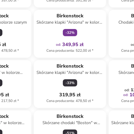
357,00 zł
*
Cena producenta
:
391,50 zł
*
Cena pr
al
Tylko z
family
tock
Birkenstock
B
 kolorze szarym
Skórzane klapki "Arizona" w kolorze
Chodaki
czarnym
-
32
%
 zł
349,95 zł
od
:
o
478,50 zł
*
Cena producenta
:
522,00 zł
*
Cena pr
tock
Birkenstock
B
" w kolorze
Skórzane klapki "Arizona" w kolorze
Skórzan
owym
ciemnobrązowym
j
-
33
%
1
od
:
5 zł
319,95 zł
1
od
:
217,50 zł
*
Cena producenta
:
478,50 zł
*
Cena pr
Produkt zarezerwowany
tock
Birkenstock
B
s" w kolorze
Skórzane chodaki "Boston" w
Skórzane kl
ym
kolorze fioletowym
-
51
%