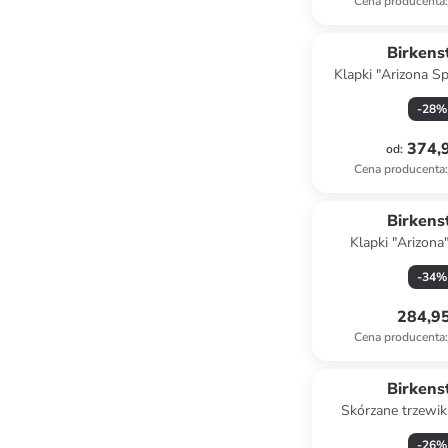
Cena producenta
:
Birkens
Klapki "Arizona Sp
czarn
-
28
%
374,9
od
:
Cena producenta
:
Birkens
Klapki "Arizona
jasnoróż
-
34
%
284,95
Cena producenta
:
Birkens
Skórzane trzewi
Decon" w kolor
-
26
%