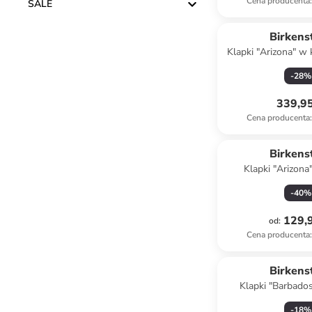
Cena producenta
:
SALE
Top de
Birkens
Klapki "Arizona" w
-
28
%
339,95
Cena producenta
:
Birkens
Klapki "Arizona
granat
-
40
%
129,9
od
:
Cena producenta
:
Birkens
Klapki "Barbado
czarn
-
18
%