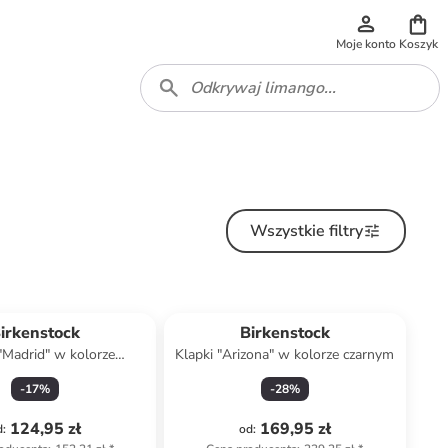
Moje konto
Koszyk
Wszystkie filtry
irkenstock
Birkenstock
 "Madrid" w kolorze
Klapki "Arizona" w kolorze czarnym
niebieskim
-
17
%
-
28
%
124,95 zł
169,95 zł
d
:
od
: