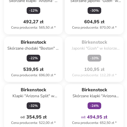
Skórzane klapki "Arizona" w
Skórzane japonki "Gizeh" w
kolorze jasnobrązowym
kolorze brązowym
-
12
%
-
30
%
492,27 zł
604,95 zł
Cena producenta
:
565,50 zł
*
Cena producenta
:
870,00 zł
*
Spóźniłeś się.

Wyprzedane
Birkenstock
Birkenstock
Skórzane chodaki "Boston" w
Japonki "Gizeh" w kolorze
kolorze szarym
różowym
-
22
%
-
10
%
539,95 zł
100,95 zł
Cena producenta
:
696,00 zł
*
Cena producenta
:
112,28 zł
*
Tylko z
family
Birkenstock
Birkenstock
Klapki "Arizona Split" w
Skórzane klapki "Arizona
kolorze czarnym
Adventure" w kolorze czarnym
-
32
%
-
24
%
354,95 zł
494,95 zł
od
:
od
:
Cena producenta
:
522,00 zł
*
Cena producenta
:
652,50 zł
*