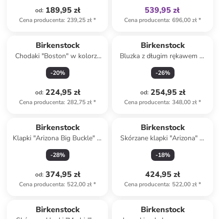
189,95 zł
539,95 zł
od
:
Cena producenta
:
239,25 zł
*
Cena producenta
:
696,00 zł
*
Birkenstock
Birkenstock
Chodaki "Boston" w kolorze
Bluzka z długim rękawem w
brązowym
kolorze niebiesko-białym
-
20
%
-
26
%
224,95 zł
254,95 zł
od
:
od
:
Cena producenta
:
282,75 zł
*
Cena producenta
:
348,00 zł
*
Birkenstock
Birkenstock
Klapki "Arizona Big Buckle" w
Skórzane klapki "Arizona" w
kolorze jasnoróżowym
kolorze szarym
-
28
%
-
18
%
374,95 zł
424,95 zł
od
:
Cena producenta
:
522,00 zł
*
Cena producenta
:
522,00 zł
*
Birkenstock
Birkenstock