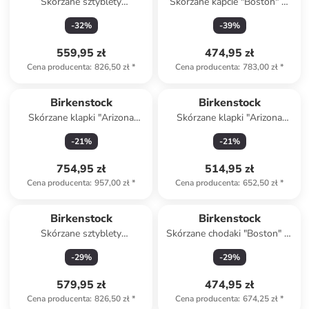
Skórzane sztyblety
Skórzane kapcie "Boston" w
"Highwood" w kolorze
kolorze jasnobrązowym
-
32
%
-
39
%
brązowym
559,95 zł
474,95 zł
Cena producenta
:
826,50 zł
*
Cena producenta
:
783,00 zł
*
Birkenstock
Birkenstock
Skórzane klapki "Arizona
Skórzane klapki "Arizona
Bold" w kolorze brązowym
Adventure" w kolorze khaki
-
21
%
-
21
%
754,95 zł
514,95 zł
Cena producenta
:
957,00 zł
*
Cena producenta
:
652,50 zł
*
Birkenstock
Birkenstock
Skórzane sztyblety
Skórzane chodaki "Boston" w
"Highwood" w kolorze
kolorze beżowym
-
29
%
-
29
%
brązowym
579,95 zł
474,95 zł
Cena producenta
:
826,50 zł
*
Cena producenta
:
674,25 zł
*