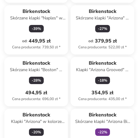
Top deal
Birkenstock
Birkenstock
Skórzane klapki "Naples" w
Skórzane klapki "Arizona" w
kolorze szarobrązowym
kolorze brązowym
-
39
%
-
27
%
449,95 zł
379,95 zł
od
:
od
:
Cena producenta
:
739,50 zł
*
Cena producenta
:
522,00 zł
*
Birkenstock
Birkenstock
Skórzane klapki "Boston" w
Klapki "Arizona Grooved" w
kolorze beżowym
kolorze czarnym
-
28
%
-
18
%
494,95 zł
354,95 zł
Cena producenta
:
696,00 zł
*
Cena producenta
:
435,00 zł
*
Tylko z
family
Birkenstock
Birkenstock
Klapki "Arizona" w kolorze
Skórzane klapki "Arizona Big
srebrnym
Buckle" w kolorze beżowym
-
20
%
-
22
%