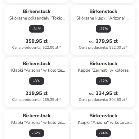
Birkenstock
Birkenstock
Skórzane półsandały "Tokio"
Skórzane klapki "Arizona" w
w kolorze czarnym
kolorze jasnobrązowym
-
31
%
-
27
%
359,95 zł
379,95 zł
od
:
Cena producenta
:
522,00 zł
*
Cena producenta
:
522,00 zł
*
Birkenstock
Birkenstock
Klapki "Arizona" w kolorze
Kapcie "Zermat" w kolorze
błękitnym
szarym
-
8
%
-
22
%
219,95 zł
234,95 zł
od
:
Cena producenta
:
239,25 zł
*
Cena producenta
:
304,50 zł
*
Birkenstock
Birkenstock
Klapki "Arizona" w kolorze
Klapki "Arizona" w kolorze
czarnym
szarym
-
32
%
-
24
%