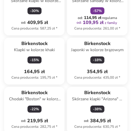
Skórzane klapki w kolorze
Skórzane sandały w kolorze
beżowym
jasnobrązowym
-
30
%
-
57
%
114,95 zł
od
:
regularna
409,95 zł
109,95 zł
od
:
od
:
z family
Cena producenta
:
587,25 zł
*
Cena producenta
:
261,00 zł
*
Produkt zarezerwowany
Birkenstock
Birkenstock
Klapki w kolorze khaki
Japonki w kolorze brązowym
-
15
%
-
18
%
164,95 zł
354,95 zł
Cena producenta
:
195,75 zł
*
Cena producenta
:
435,00 zł
*
Birkenstock
Birkenstock
Chodaki "Boston" w kolorze
Skórzane klapki "Arizona" w
brązowym
kolorze jasnobrązowym
-
22
%
-
38
%
219,95 zł
384,95 zł
od
:
od
:
Cena producenta
:
282,75 zł
*
Cena producenta
:
630,75 zł
*