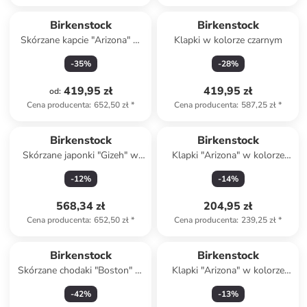
Birkenstock
Birkenstock
Skórzane kapcie "Arizona" w
Klapki w kolorze czarnym
kolorze jasnobrązowym
-
35
%
-
28
%
419,95 zł
419,95 zł
od
:
Cena producenta
:
652,50 zł
*
Cena producenta
:
587,25 zł
*
Birkenstock
Birkenstock
Skórzane japonki "Gizeh" w
Klapki "Arizona" w kolorze
kolorze brązowym
brązowym
-
12
%
-
14
%
568,34 zł
204,95 zł
Cena producenta
:
652,50 zł
*
Cena producenta
:
239,25 zł
*
Birkenstock
Birkenstock
Skórzane chodaki "Boston" w
Klapki "Arizona" w kolorze
kolorze beżowym
jasnobrązowym
-
42
%
-
13
%