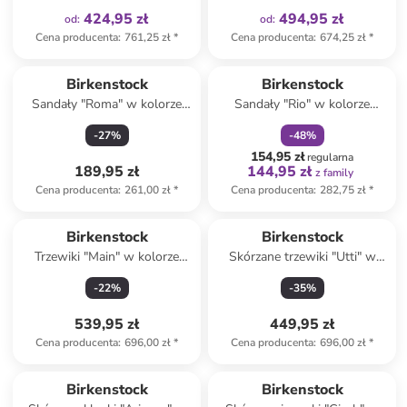
424,95 zł
494,95 zł
od
:
od
:
Cena producenta
:
761,25 zł
*
Cena producenta
:
674,25 zł
*
zniżka
family
Birkenstock
Birkenstock
Sandały "Roma" w kolorze
Sandały "Rio" w kolorze
brązowym
czerwonym
-
27
%
-
48
%
154,95 zł
regularna
189,95 zł
144,95 zł
z family
Cena producenta
:
261,00 zł
*
Cena producenta
:
282,75 zł
*
Birkenstock
Birkenstock
Trzewiki "Main" w kolorze
Skórzane trzewiki "Utti" w
antracytowym
kolorze beżowym
-
22
%
-
35
%
539,95 zł
449,95 zł
Cena producenta
:
696,00 zł
*
Cena producenta
:
696,00 zł
*
Produkt zarezerwowany
Birkenstock
Birkenstock