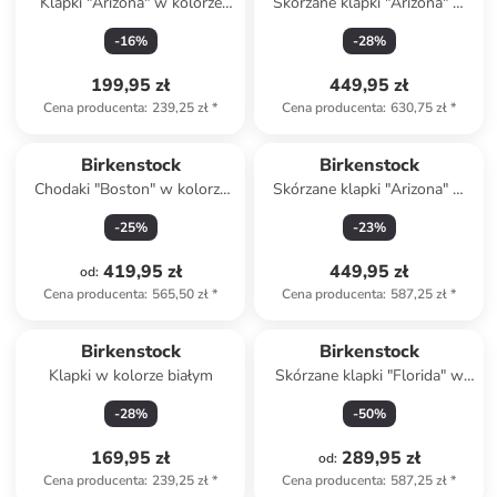
Klapki "Arizona" w kolorze
Skórzane klapki "Arizona" w
granatowym
kolorze jasnobrązowym
-
16
%
-
28
%
199,95 zł
449,95 zł
Cena producenta
:
239,25 zł
*
Cena producenta
:
630,75 zł
*
Birkenstock
Birkenstock
Chodaki "Boston" w kolorze
Skórzane klapki "Arizona" w
szarym
kolorze błękitnym
-
25
%
-
23
%
419,95 zł
449,95 zł
od
:
Cena producenta
:
565,50 zł
*
Cena producenta
:
587,25 zł
*
Produkt zarezerwowany
Birkenstock
Birkenstock
Klapki w kolorze białym
Skórzane klapki "Florida" w
kolorze beżowym
-
28
%
-
50
%
169,95 zł
289,95 zł
od
:
Cena producenta
:
239,25 zł
*
Cena producenta
:
587,25 zł
*