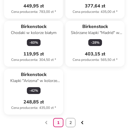
449,95 zł
377,64 zł
Cena producenta
:
783,00 zł
*
Cena producenta
:
435,00 zł
*
Birkenstock
Birkenstock
Chodaki w kolorze białym
Skórzane klapki "Madrid" w
kolorze czarnym
-
60
%
-
28
%
119,95 zł
403,15 zł
Cena producenta
:
304,50 zł
*
Cena producenta
:
565,50 zł
*
Produkt zarezerwowany
Birkenstock
Klapki "Arizona" w kolorze
jasnobrązowym
-
42
%
248,85 zł
Cena producenta
:
435,00 zł
*
1
2