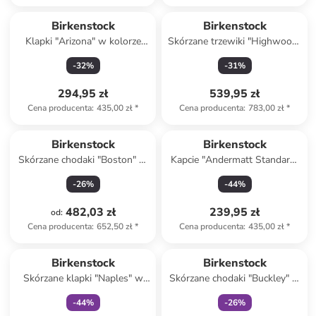
Birkenstock
Birkenstock
Klapki "Arizona" w kolorze
Skórzane trzewiki "Highwood"
jasnoróżowym
w kolorze czarnym
-
32
%
-
31
%
294,95 zł
539,95 zł
Cena producenta
:
435,00 zł
*
Cena producenta
:
783,00 zł
*
Birkenstock
Birkenstock
Skórzane chodaki "Boston" w
Kapcie "Andermatt Standard"
kolorze antracytowym
w kolorze szarym
-
26
%
-
44
%
482,03 zł
239,95 zł
od
:
Cena producenta
:
652,50 zł
*
Cena producenta
:
435,00 zł
*
Tylko z
family
Tylko z
family
Birkenstock
Birkenstock
Skórzane klapki "Naples" w
Skórzane chodaki "Buckley" w
kolorze brązowym
kolorze beżowym
-
44
%
-
26
%