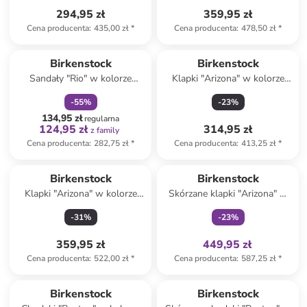
294,95 zł
359,95 zł
Cena producenta
:
435,00 zł
*
Cena producenta
:
478,50 zł
*
zniżka
family
Birkenstock
Birkenstock
Sandały "Rio" w kolorze
Klapki "Arizona" w kolorze
niebieskim
czarnym
-
55
%
-
23
%
134,95 zł
regularna
124,95 zł
314,95 zł
z family
Cena producenta
:
282,75 zł
*
Cena producenta
:
413,25 zł
*
Tylko z
family
Birkenstock
Birkenstock
Klapki "Arizona" w kolorze
Skórzane klapki "Arizona" w
beżowym
kolorze jasnoróżowym
-
31
%
-
23
%
359,95 zł
449,95 zł
Cena producenta
:
522,00 zł
*
Cena producenta
:
587,25 zł
*
Birkenstock
Birkenstock