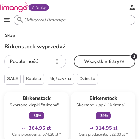
family
Sklep
Birkenstock wyprzedaż
1
Popularność
Wszystkie filtry
SALE
Kobieta
Mężczyzna
Dziecko
Tylko z
family
Tylko z
family
Birkenstock
Birkenstock
Skórzane klapki "Arizona" w
Skórzane klapki "Arizona" w
kolorze brązowym
kolorze czarnym
-
36
%
-
39
%
364,95 zł
314,95 zł
od
:
od
:
Cena producenta
:
574,20 zł
*
Cena producenta
:
522,00 zł
*