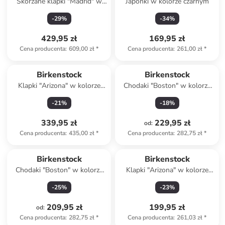
Skórzane klapki "Madrid" w
Japonki w kolorze czarnym
kolorze czarnym
-
29
%
-
34
%
429,95 zł
169,95 zł
Cena producenta
:
609,00 zł
*
Cena producenta
:
261,00 zł
*
Birkenstock
Birkenstock
Klapki "Arizona" w kolorze
Chodaki "Boston" w kolorze
szarobrązowym
kremowym
-
21
%
-
18
%
339,95 zł
229,95 zł
od
:
Cena producenta
:
435,00 zł
*
Cena producenta
:
282,75 zł
*
Birkenstock
Birkenstock
Chodaki "Boston" w kolorze
Klapki "Arizona" w kolorze
khaki
khaki
-
25
%
-
23
%
209,95 zł
199,95 zł
od
:
Cena producenta
:
282,75 zł
*
Cena producenta
:
261,03 zł
*