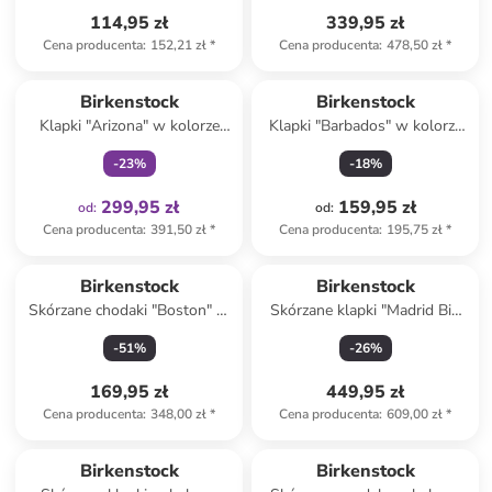
114,95 zł
339,95 zł
Cena producenta
:
152,21 zł
*
Cena producenta
:
478,50 zł
*
Tylko z
family
Birkenstock
Birkenstock
Klapki "Arizona" w kolorze
Klapki "Barbados" w kolorze
khaki
czarnym
-
23
%
-
18
%
299,95 zł
159,95 zł
od
:
od
:
Cena producenta
:
391,50 zł
*
Cena producenta
:
195,75 zł
*
Produkt zarezerwowany
Birkenstock
Birkenstock
Skórzane chodaki "Boston" w
Skórzane klapki "Madrid Big
kolorze fioletowym
Buckle" w kolorze
-
51
%
-
26
%
jasnobrązowym
169,95 zł
449,95 zł
Cena producenta
:
348,00 zł
*
Cena producenta
:
609,00 zł
*
zniżka
family
Birkenstock
Birkenstock