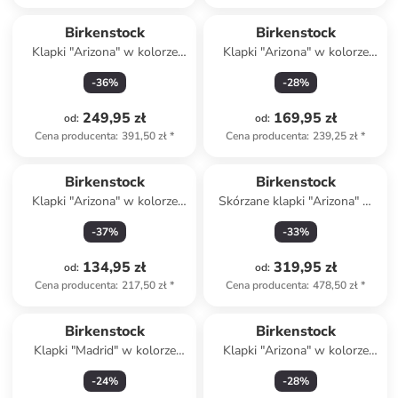
Birkenstock
Birkenstock
Klapki "Arizona" w kolorze
Klapki "Arizona" w kolorze
granatowym
czarnym
-
36
%
-
28
%
249,95 zł
169,95 zł
od
:
od
:
Cena producenta
:
391,50 zł
*
Cena producenta
:
239,25 zł
*
Birkenstock
Birkenstock
Klapki "Arizona" w kolorze
Skórzane klapki "Arizona" w
granatowym
kolorze ciemnobrązowym
-
37
%
-
33
%
134,95 zł
319,95 zł
od
:
od
:
Cena producenta
:
217,50 zł
*
Cena producenta
:
478,50 zł
*
Produkt zarezerwowany
Birkenstock
Birkenstock
Klapki "Madrid" w kolorze
Klapki "Arizona" w kolorze
niebieskim
szarym
-
24
%
-
28
%