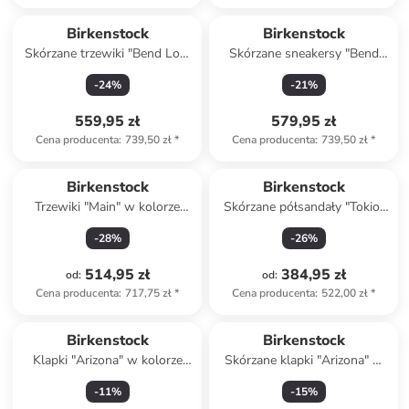
Birkenstock
Birkenstock
Skórzane trzewiki "Bend Low
Skórzane sneakersy "Bend
Decon" w kolorze czarnym
Low Decon" w kolorze
-
24
%
-
21
%
brązowym
559,95 zł
579,95 zł
Cena producenta
:
739,50 zł
*
Cena producenta
:
739,50 zł
*
Birkenstock
Birkenstock
Trzewiki "Main" w kolorze
Skórzane półsandały "Tokio"
beżowym
w kolorze granatowym
-
28
%
-
26
%
514,95 zł
384,95 zł
od
:
od
:
Cena producenta
:
717,75 zł
*
Cena producenta
:
522,00 zł
*
Birkenstock
Birkenstock
Klapki "Arizona" w kolorze
Skórzane klapki "Arizona" w
granatowym
kolorze kremowym
-
11
%
-
15
%