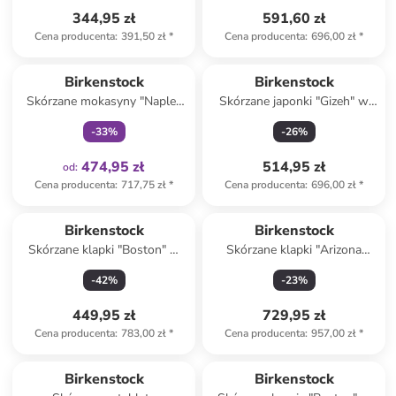
344,95 zł
591,60 zł
Cena producenta
:
391,50 zł
*
Cena producenta
:
696,00 zł
*
Tylko z
family
Birkenstock
Birkenstock
Skórzane mokasyny "Naples
Skórzane japonki "Gizeh" w
Wrapped" w kolorze
kolorze beżowym
-
33
%
-
26
%
jasnoróżowym
474,95 zł
514,95 zł
od
:
Cena producenta
:
717,75 zł
*
Cena producenta
:
696,00 zł
*
Birkenstock
Birkenstock
Skórzane klapki "Boston" w
Skórzane klapki "Arizona
kolorze jasnobrązowym
Bold" w kolorze czarnym
-
42
%
-
23
%
449,95 zł
729,95 zł
Cena producenta
:
783,00 zł
*
Cena producenta
:
957,00 zł
*
Birkenstock
Birkenstock