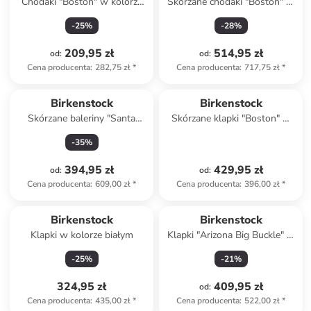
Chodaki "Boston" w kolorze
Skórzane chodaki "Boston" w
kremowym
kolorze czarnym
-
25
%
-
28
%
209,95 zł
514,95 zł
od
:
od
:
Cena producenta
:
282,75 zł
*
Cena producenta
:
717,75 zł
*
Birkenstock
Birkenstock
Skórzane baleriny "Santa
Skórzane klapki "Boston" w
Clarit" w kolorze
kolorze czarnym
-
35
%
jasnoróżowym
394,95 zł
429,95 zł
od
:
od
:
Cena producenta
:
609,00 zł
*
Cena producenta
:
396,00 zł
*
Birkenstock
Birkenstock
Klapki w kolorze białym
Klapki "Arizona Big Buckle" w
kolorze białym
-
25
%
-
21
%
324,95 zł
409,95 zł
od
:
Cena producenta
:
435,00 zł
*
Cena producenta
:
522,00 zł
*