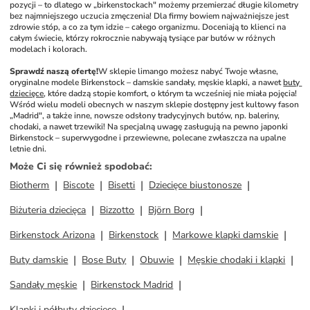
pozycji – to dlatego w „birkenstockach" możemy przemierzać długie kilometry 
bez najmniejszego uczucia zmęczenia! Dla firmy bowiem najważniejsze jest 
zdrowie stóp, a co za tym idzie – całego organizmu. Doceniają to klienci na 
całym świecie, którzy rokrocznie nabywają tysiące par butów w różnych 
modelach i kolorach.
Sprawdź naszą ofertę!
W sklepie limango możesz nabyć Twoje własne, 
oryginalne modele Birkenstock – damskie sandały, męskie klapki, a nawet 
buty 
dziecięce
, które dadzą stopie komfort, o którym ta wcześniej nie miała pojęcia! 
Wśród wielu modeli obecnych w naszym sklepie dostępny jest kultowy fason 
„Madrid", a także inne, nowsze odsłony tradycyjnych butów, np. baleriny, 
chodaki, a nawet trzewiki! Na specjalną uwagę zasługują na pewno japonki 
Birkenstock – superwygodne i przewiewne, polecane zwłaszcza na upalne 
letnie dni.
Może Ci się również spodobać
:
Biotherm
Biscote
Bisetti
Dziecięce biustonosze
Biżuteria dziecięca
Bizzotto
Björn Borg
Birkenstock Arizona
Birkenstock
Markowe klapki damskie
Buty damskie
Bose Buty
Obuwie
Męskie chodaki i klapki
Sandały męskie
Birkenstock Madrid
Klapki i półbuty dziecięce