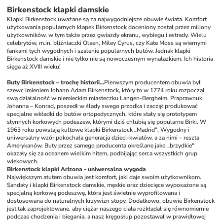
Birkenstock klapki damskie
Klapki Birkenstock uważane są za najwygodniejsze obuwie świata. Komfort 
użytkowania popularnych klapek Birkenstock doceniony został przez miliony 
użytkowników, w tym także przez gwiazdy ekranu, wybiegu i estrady. Wielu 
celebrytów, m.in. bliźniaczki Olsen, Miley Cyrus, czy Kate Moss są wiernymi 
fankami tych wygodnych i szalenie popularnych butów. Jednak klapki 
Birkenstock damskie i nie tylko nie są nowoczesnym wynalazkiem. Ich historia 
sięga aż XVIII wieku!
Buty Birkenstock – trochę historii...
Pierwszym producentem obuwia był 
szewc imieniem Johann Adam Birkenstock, który to w 1774 roku rozpoczął 
swą działalność w niemieckim miasteczku Langen-Bergheim. Praprawnuk 
Johanna – Konrad, poszedł w ślady swego przodka i zaczął produkować 
specjalne wkładki do butów ortopedycznych, które stały się prototypem 
słynnych korkowych podeszew, którymi dziś chlubią się popularne Birki. W 
1963 roku powstają kultowe klapki Birkenstock „Madrid". Wygodny i 
uniwersalny wzór pokochała generacja dzieci-kwiatów, a za nimi – reszta 
Amerykanów. Buty przez samego producenta określane jako „brzydkie" 
okazały się za oceanem wielkim hitem, podbijając serca wszystkich grup 
wiekowych.
Birkenstock klapki Arizona - uniwersalna wygoda
Największym atutem obuwia jest komfort, jaki daje swoim użytkownikom. 
Sandały i klapki Birkenstock damskie, męskie oraz dziecięce wyposażone są  
specjalną korkową podeszwę, która jest świetnie wyprofilowana i 
dostosowana do naturalnych krzywizn stopy. Dodatkowo, obuwie Birkenstock 
jest tak zaprojektowane, aby ciężar naszego ciała rozkładał się równomiernie 
podczas chodzenia i biegania, a nasz kręgosłup pozostawał w prawidłowej 