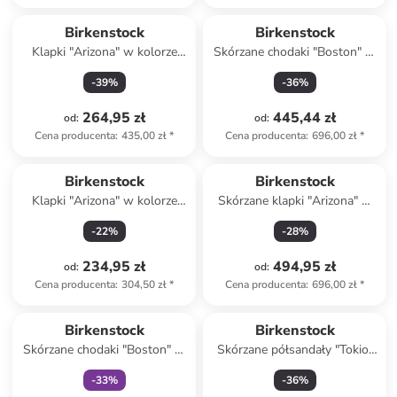
Birkenstock
Birkenstock
Klapki "Arizona" w kolorze
Skórzane chodaki "Boston" w
kremowym
kolorze brązowym
-
39
%
-
36
%
264,95 zł
445,44 zł
od
:
od
:
Cena producenta
:
435,00 zł
*
Cena producenta
:
696,00 zł
*
Birkenstock
Birkenstock
Klapki "Arizona" w kolorze
Skórzane klapki "Arizona" w
czarnym
kolorze brązowym
-
22
%
-
28
%
234,95 zł
494,95 zł
od
:
od
:
Cena producenta
:
304,50 zł
*
Cena producenta
:
696,00 zł
*
Tylko z
family
Birkenstock
Birkenstock
Skórzane chodaki "Boston" w
Skórzane półsandały "Tokio"
kolorze brązowym
w kolorze granatowym
-
33
%
-
36
%