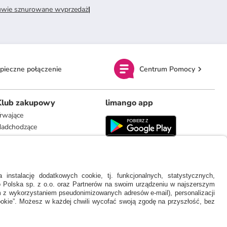
uwie sznurowane wyprzedaż
|
pieczne połączenie
Centrum Pomocy
Klub zakupowy
limango app
rwające
adchodzące
limango.de
limango.nl