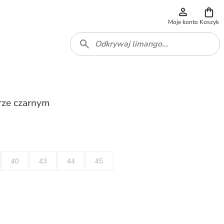
Moje konto
Koszyk
rze czarnym
40
43
44
45