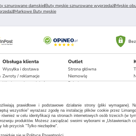
ty sznurowane damskie
|
Buty męskie sznurowane wyprzedaż
|
Męskie ob
rzedaż
|
Markowe Buty męskie
Bez
Obsługa klienta
Outlet
Wysyłka i dostawa
Strona główna
T
h
Zwroty / reklamacje
Niemowlę
N
Użytkowanie produktów
Dziecko
Recykling i utylizacja
Kobieta
Odstąpienie
Mężczyzna
Zgodność z umową i naprawa
Dom
Marki