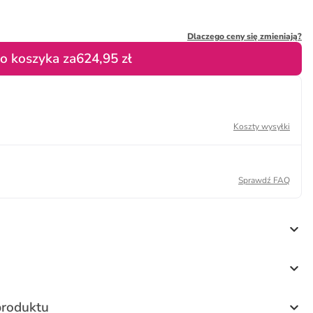
Dlaczego ceny się zmieniają?
o koszyka za
624,95 zł
Koszty wysyłki
Sprawdź FAQ
produktu