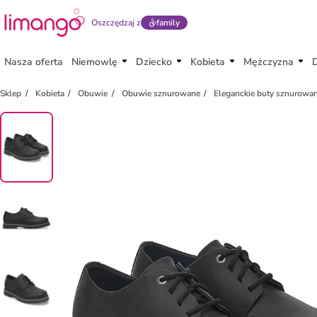
Oszczędzaj z
family
Nasza oferta
Niemowlę
Dziecko
Kobieta
Mężczyzna
Sklep
Kobieta
Obuwie
Obuwie sznurowane
Eleganckie buty sznurowa