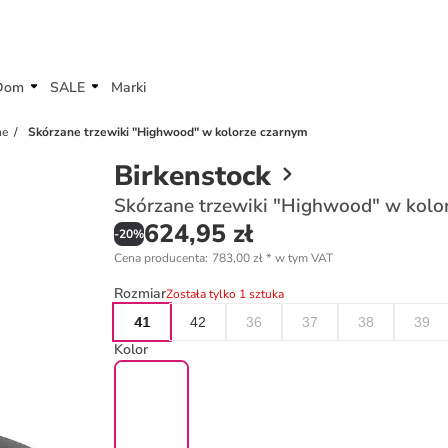
Dom
SALE
Marki
ne
Skórzane trzewiki "Highwood" w kolorze czarnym
Birkenstock
Skórzane trzewiki "Highwood" w kolo
624,95 zł
-
20
%
Cena producenta
:
783,00 zł
*
w tym VAT
Rozmiar
Została tylko 1 sztuka
41
42
36
37
38
39
Kolor