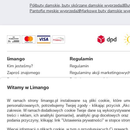
Półbuty damskie, buty skórzane damskie wyprzedaż
|
Bu
Pantofle męskie wyprzedaż
|
Markowe buty damskie wyp
limango
Regulamin
Kim jesteśmy?
Regulamin
Zaproś znajomego
Regulaminy akcji marketingowyc
Pracuj u nas
Polityka prywatności
Informacje dla prasy
Ustawienia prywatności
Compliance