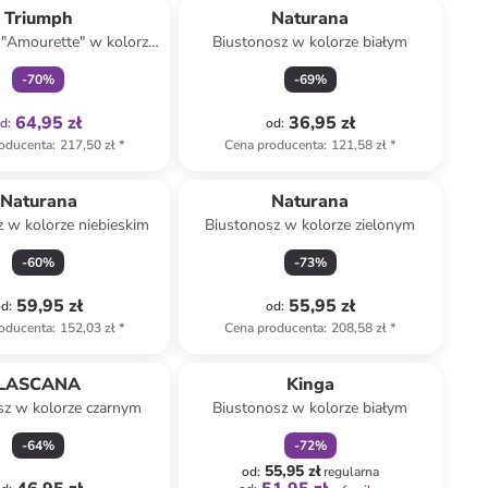
Triumph
Naturana
 "Amourette" w kolorze
Biustonosz w kolorze białym
oliwkowym
-
70
%
-
69
%
64,95 zł
36,95 zł
od
:
od
:
oducenta
:
217,50 zł
*
Cena producenta
:
121,58 zł
*
Naturana
Naturana
 w kolorze niebieskim
Biustonosz w kolorze zielonym
-
60
%
-
73
%
59,95 zł
55,95 zł
od
:
od
:
oducenta
:
152,03 zł
*
Cena producenta
:
208,58 zł
*
zniżka
family
LASCANA
Kinga
sz w kolorze czarnym
Biustonosz w kolorze białym
-
64
%
-
72
%
55,95 zł
od
:
regularna