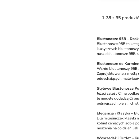
1
-
35
z
35
produkt
Biustonosze 95B – Dosk
Biustonosze 95B to kateg
klasycznych biustonoszy 
nasze biustonosze 95B za
Biustonosze do Karmien
Wśród biustonoszy 95B zn
Zaprojektowane z myślą o
oddychających materiałów
Stylowe Biustonosze Pu
Jeżeli zależy Ci na podk
te modele dodadzą Ci pewn
pełniejszych piersi. Ich 
Elegancja i Klasyka – 
Dla miłośniczek klasyki 
kobiet ceniących sobie po
noszenia na co dzień, jak 
Wyprzedaż i Outlet – Ku