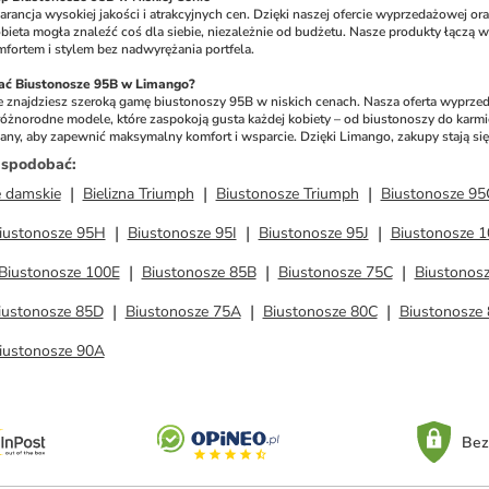
ancja wysokiej jakości i atrakcyjnych cen. Dzięki naszej ofercie wyprzedażowej ora
bieta mogła znaleźć coś dla siebie, niezależnie od budżetu. Nasze produkty łączą 
fortem i stylem bez nadwyrężania portfela.
ć Biustonosze 95B w Limango?
e znajdziesz szeroką gamę biustonoszy 95B w niskich cenach. Nasza oferta wyprze
różnorodne modele, które zaspokoją gusta każdej kobiety – od biustonoszy do karmie
ny, aby zapewnić maksymalny komfort i wsparcie. Dzięki Limango, zakupy stają się 
ż spodobać
:
 damskie
Bielizna Triumph
Biustonosze Triumph
Biustonosze 95
iustonosze 95H
Biustonosze 95I
Biustonosze 95J
Biustonosze 
Biustonosze 100E
Biustonosze 85B
Biustonosze 75C
Biustonos
iustonosze 85D
Biustonosze 75A
Biustonosze 80C
Biustonosze
iustonosze 90A
Bez