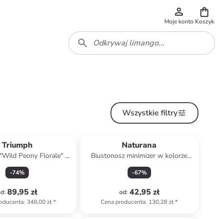
Moje konto
Koszyk
Wszystkie filtry
Triumph
Naturana
"Wild Peony Florale" w
Biustonosz minimizer w kolorze
rze jasnoróżowym
białym
-
74
%
-
67
%
89,95 zł
42,95 zł
od
:
od
:
oducenta
:
348,00 zł
*
Cena producenta
:
130,28 zł
*
Tylko z
family