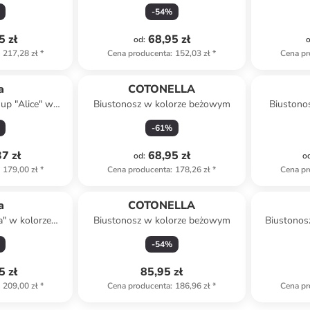
granatowym
-
54
%
5 zł
68,95 zł
od
:
217,28 zł
*
Cena producenta
:
152,03 zł
*
Cena pr
a
COTONELLA
up "Alice" w
Biustonosz w kolorze beżowym
Biustonos
eżowym
-
61
%
7 zł
68,95 zł
od
:
o
179,00 zł
*
Cena producenta
:
178,26 zł
*
Cena pr
a
COTONELLA
a" w kolorze
Biustonosz w kolorze beżowym
Biustonos
ym
gra
-
54
%
5 zł
85,95 zł
209,00 zł
*
Cena producenta
:
186,96 zł
*
Cena pr