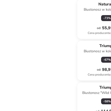
Natur
Biustonosz w kol
-
73
%
55,9
od
:
Cena producenta
:
Trium
Biustonosz w kol
-
67
%
98,9
od
:
Cena producenta
:
Trium
Biustonosz "Wild I
antracyt
-
58
%