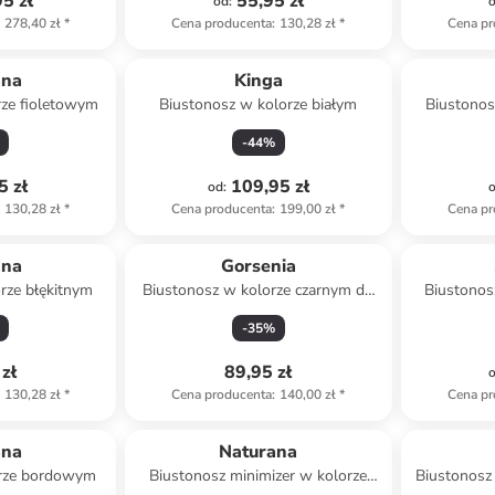
5 zł
55,95 zł
od
:
278,40 zł
*
Cena producenta
:
130,28 zł
*
Cena pr
ana
Kinga
rze fioletowym
Biustonosz w kolorze białym
Biustonos
-
44
%
5 zł
109,95 zł
od
:
130,28 zł
*
Cena producenta
:
199,00 zł
*
Cena pr
ana
Gorsenia
rze błękitnym
Biustonosz w kolorze czarnym do
Biustonos
karmienia
-
35
%
zł
89,95 zł
130,28 zł
*
Cena producenta
:
140,00 zł
*
Cena pr
ana
Naturana
orze bordowym
Biustonosz minimizer w kolorze
Biustonosz