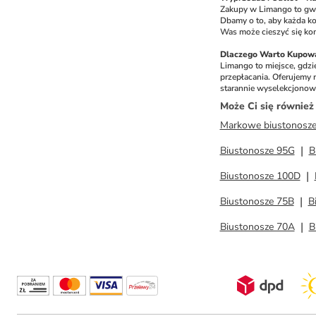
Zakupy w Limango to gwar
Dbamy o to, aby każda ko
Was może cieszyć się kom
Dlaczego Warto Kupowa
Limango to miejsce, gdzi
przepłacania. Oferujemy 
starannie wyselekcjonowa
Może Ci się równie
Markowe biustonosze
Biustonosze 95G
B
Biustonosze 100D
Biustonosze 75B
B
Biustonosze 70A
B