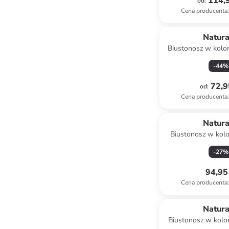
114,9
od
:
Cena producenta
:
Natur
Biustonosz w kolo
-
44
%
72,9
od
:
Cena producenta
:
Natur
Biustonosz w kolo
-
27
%
94,95 
Cena producenta
:
Natur
Biustonosz w kol