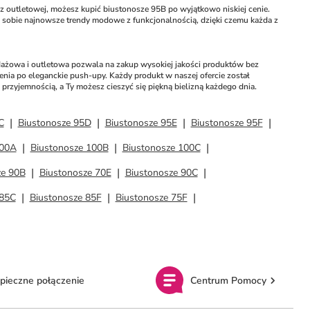
z outletowej, możesz kupić biustonosze 95B po wyjątkowo niskiej cenie. 
w sobie najnowsze trendy modowe z funkcjonalnością, dzięki czemu każda z 
dażowa i outletowa pozwala na zakup wysokiej jakości produktów bez 
nia po eleganckie push-upy. Każdy produkt w naszej ofercie został 
przyjemnością, a Ty możesz cieszyć się piękną bielizną każdego dnia.
C
Biustonosze 95D
Biustonosze 95E
Biustonosze 95F
100A
Biustonosze 100B
Biustonosze 100C
ze 90B
Biustonosze 70E
Biustonosze 90C
 85C
Biustonosze 85F
Biustonosze 75F
pieczne połączenie
Centrum Pomocy