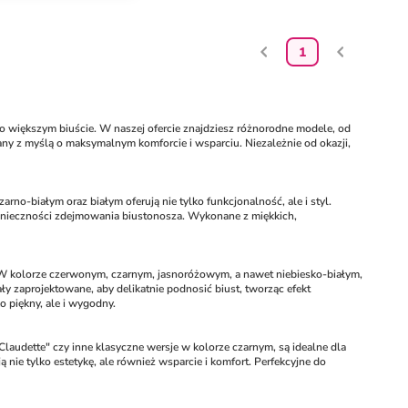
1
o większym biuście. W naszej ofercie znajdziesz różnorodne modele, od 
ny z myślą o maksymalnym komforcie i wsparciu. Niezależnie od okazji, 
-białym oraz białym oferują nie tylko funkcjonalność, ale i styl. 
onieczności zdejmowania biustonosza. Wykonane z miękkich, 
. W kolorze czerwonym, czarnym, jasnoróżowym, a nawet niebiesko-białym, 
ły zaprojektowane, aby delikatnie podnosić biust, tworząc efekt 
ko piękny, ale i wygodny.
audette" czy inne klasyczne wersje w kolorze czarnym, są idealne dla 
nie tylko estetykę, ale również wsparcie i komfort. Perfekcyjne do 