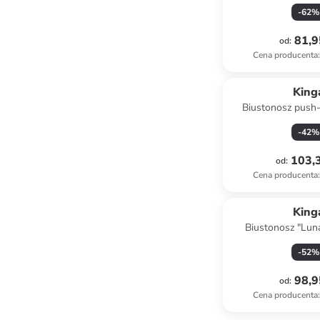
-
62
%
81,9
od
:
Cena producenta
:
King
Biustonosz push-
kolorze b
-
42
%
103,3
od
:
Cena producenta
:
King
Biustonosz "Lun
czarn
-
52
%
98,9
od
:
Cena producenta
: