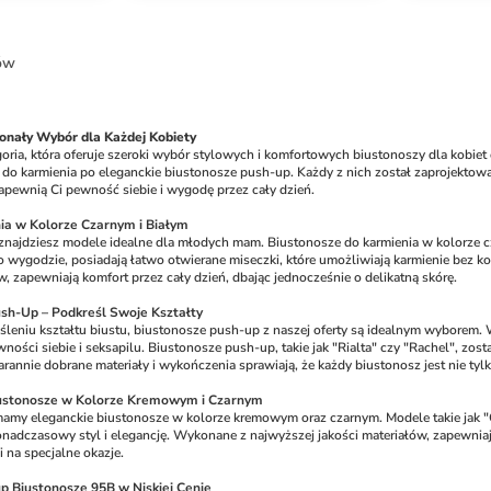
ów
onały Wybór dla Każdej Kobiety
oria, która oferuje szeroki wybór stylowych i komfortowych biustonoszy dla kobiet 
do karmienia po eleganckie biustonosze push-up. Każdy z nich został zaprojektowa
pewnią Ci pewność siebie i wygodę przez cały dzień.
ia w Kolorze Czarnym i Białym
ajdziesz modele idealne dla młodych mam. Biustonosze do karmienia w kolorze czarno
 wygodzie, posiadają łatwo otwierane miseczki, które umożliwiają karmienie bez k
, zapewniają komfort przez cały dzień, dbając jednocześnie o delikatną skórę.
sh-Up – Podkreśl Swoje Kształty
reśleniu kształtu biustu, biustonosze push-up z naszej oferty są idealnym wyborem
ości siebie i seksapilu. Biustonosze push-up, takie jak "Rialta" czy "Rachel", zosta
starannie dobrane materiały i wykończenia sprawiają, że każdy biustonosz jest nie tyl
Biustonosze w Kolorze Kremowym i Czarnym
mamy eleganckie biustonosze w kolorze kremowym oraz czarnym. Modele takie jak "Cl
nadczasowy styl i elegancję. Wykonane z najwyższej jakości materiałów, zapewniają 
i na specjalne okazje.
p Biustonosze 95B w Niskiej Cenie