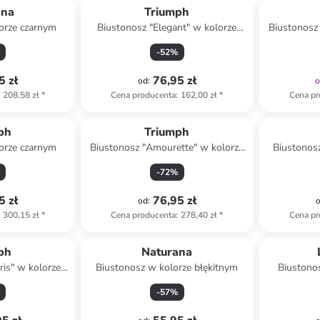
ana
Triumph
orze czarnym
Biustonosz "Elegant" w kolorze
Biustonosz
cielistym
-
52
%
5 zł
76,95 zł
od
:
208,58 zł
*
Cena producenta
:
162,00 zł
*
Cena pr
ph
Triumph
orze czarnym
Biustonosz "Amourette" w kolorze
Biustonosz
błękitnym
-
72
%
5 zł
76,95 zł
od
:
300,15 zł
*
Cena producenta
:
278,40 zł
*
Cena pr
ph
Naturana
ris" w kolorze
Biustonosz w kolorze błękitnym
Biustono
owym
-
57
%