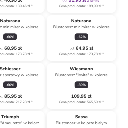
46,95 zł
51,95 zł
od
:
od
:
z family
oducenta
:
130,46 zł
*
Cena producenta
:
189,00 zł
*
Naturana
Naturana
z minimizer w kolorze
Biustonosz minimizer w kolorze
czarnym
czarnym
-
60
%
-
62
%
68,95 zł
64,95 zł
od
:
od
:
oducenta
:
173,78 zł
*
Cena producenta
:
173,78 zł
*
Schiesser
Wiesmann
z sportowy w kolorze
Biustonosz "Jovite" w kolorze
czarnym
czarnym
-
60
%
-
80
%
85,95 zł
109,95 zł
od
:
oducenta
:
217,28 zł
*
Cena producenta
:
565,50 zł
*
Triumph
Sassa
 "Amourette" w kolorze
Biustonosz w kolorze białym