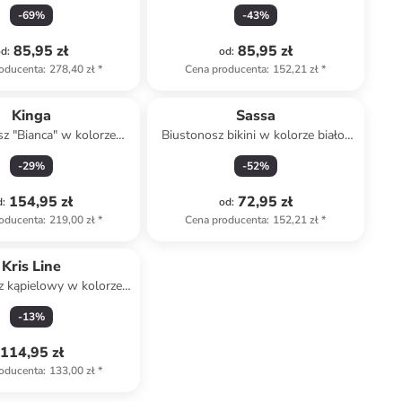
fioletowym
-
69
%
-
43
%
85,95 zł
85,95 zł
od
:
od
:
oducenta
:
278,40 zł
*
Cena producenta
:
152,21 zł
*
Kinga
Sassa
z "Bianca" w kolorze
Biustonosz bikini w kolorze biało-
czarnym
granatowym
-
29
%
-
52
%
154,95 zł
72,95 zł
d
:
od
:
oducenta
:
219,00 zł
*
Cena producenta
:
152,21 zł
*
Kris Line
z kąpielowy w kolorze
natowo-białym
-
13
%
114,95 zł
oducenta
:
133,00 zł
*