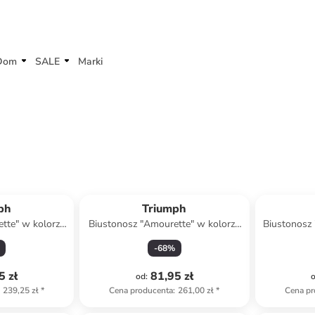
Dom
SALE
Marki
ph
Triumph
tte" w kolorze
Biustonosz "Amourette" w kolorze
Biustonosz 
owym
oliwkowym
kolo
-
68
%
5 zł
81,95 zł
od
:
239,25 zł
*
Cena producenta
:
261,00 zł
*
Cena pr