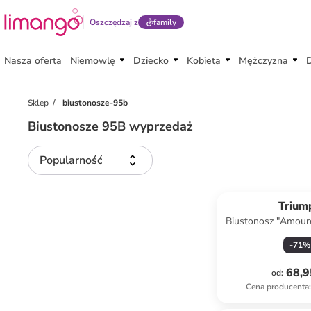
Oszczędzaj z
family
Nasza oferta
Niemowlę
Dziecko
Kobieta
Mężczyzna
Sklep
biustonosze-95b
Biustonosze 95B wyprzedaż
Popularność
Trium
Biustonosz "Amoure
jasnoróż
-
71
%
68,9
od
:
Cena producenta
: