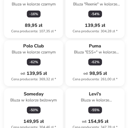
Bluza w kolorze czarnym
Bluza "Reenie" w kolorze
zielono-błękitnym
-
16
%
-
54
%
89,95 zł
139,95 zł
Cena producenta
:
107,35 zł
*
Cena producenta
:
304,28 zł
*
Polo Club
Puma
Bluza w kolorze czarnym
Bluza "ESS+" w kolorze
beżowym
-
62
%
-
62
%
139,95 zł
98,95 zł
od
:
od
:
Cena producenta
:
369,32 zł
*
Cena producenta
:
261,00 zł
*
Someday
Levi's
Bluza w kolorze beżowym
Bluza w kolorze
jasnoróżowym
-
50
%
-
55
%
149,95 zł
154,95 zł
od
:
Cena producenta
:
304,46 zł
*
Cena producenta
:
347,78 zł
*