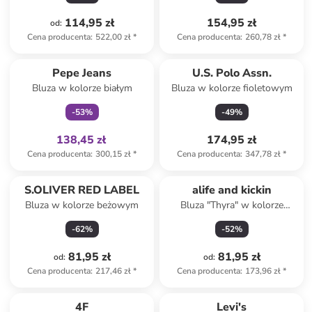
114,95 zł
154,95 zł
od
:
Cena producenta
:
522,00 zł
*
Cena producenta
:
260,78 zł
*
Tylko z
family
Pepe Jeans
U.S. Polo Assn.
Bluza w kolorze białym
Bluza w kolorze fioletowym
-
53
%
-
49
%
138,45 zł
174,95 zł
Cena producenta
:
300,15 zł
*
Cena producenta
:
347,78 zł
*
S.OLIVER RED LABEL
alife and kickin
Bluza w kolorze beżowym
Bluza "Thyra" w kolorze
różowym
-
62
%
-
52
%
81,95 zł
81,95 zł
od
:
od
:
Cena producenta
:
217,46 zł
*
Cena producenta
:
173,96 zł
*
4F
Levi's