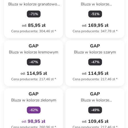
Bluza w kolorze granatowo-
Bluza w kolorze
błękitno-białym
jasnoróżowym
-
71
%
-
51
%
85,95 zł
169,95 zł
od
:
od
:
Cena producenta
:
304,46 zł
*
Cena producenta
:
347,78 zł
*
GAP
GAP
Bluza w kolorze kremowym
Bluza w kolorze szarym
-
47
%
-
47
%
114,95 zł
114,95 zł
od
:
od
:
Cena producenta
:
217,46 zł
*
Cena producenta
:
217,46 zł
*
Tylko z
family
GAP
GAP
Bluza w kolorze zielonym
Bluza w kolorze
antracytowym
-
62
%
-
49
%
98,95 zł
109,45 zł
od
:
od
:
Cena producenta
:
260,96 zł
*
Cena producenta
:
217,46 zł
*