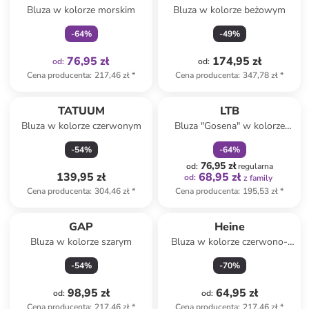
Bluza w kolorze morskim
Bluza w kolorze beżowym
-
64
%
-
49
%
76,95 zł
174,95 zł
od
:
od
:
Cena producenta
:
217,46 zł
*
Cena producenta
:
347,78 zł
*
zniżka
family
TATUUM
LTB
Bluza w kolorze czerwonym
Bluza "Gosena" w kolorze
szarym
-
54
%
-
64
%
76,95 zł
od
:
regularna
139,95 zł
68,95 zł
od
:
z family
Cena producenta
:
304,46 zł
*
Cena producenta
:
195,53 zł
*
GAP
Heine
Bluza w kolorze szarym
Bluza w kolorze czerwono-
fioletowo-jasnoróżowym
-
54
%
-
70
%
98,95 zł
64,95 zł
od
:
od
:
Cena producenta
:
217,46 zł
*
Cena producenta
:
217,46 zł
*