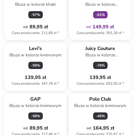
Bluza w kolorze khaki
Bluza w kolorze
jasnoróżowym
-
57
%
-
61
%
89,95 zł
149,95 zł
od
:
od
:
Cena producenta
:
211,68 zł
*
Cena producenta
:
391,28 zł
*
Levi's
Juicy Couture
Bluza w kolorze kremowym
Bluza w kolorze
jasnoróżowym
-
59
%
-
78
%
139,95 zł
139,95 zł
Cena producenta
:
347,78 zł
*
Cena producenta
:
652,50 zł
*
GAP
Polo Club
Bluza w kolorze kremowym
Bluza w kolorze kremowym
-
58
%
-
49
%
89,95 zł
164,95 zł
od
:
od
:
Cena producenta
:
217,46 zł
*
Cena producenta
:
325,82 zł
*