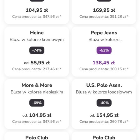
104,95 zł
169,95 zł
Cena producenta
:
347,96 zł
*
Cena producenta
:
391,28 zł
*
Tylko z
family
Heine
Pepe Jeans
Bluza w kolorze kremowym
Bluza w kolorze
jasnoróżowym
-
74
%
-
53
%
55,95 zł
138,45 zł
od
:
Cena producenta
:
217,46 zł
*
Cena producenta
:
300,15 zł
*
More & More
U.S. Polo Assn.
Bluza w kolorze niebieskim
Bluza w kolorze łososiowym
-
69
%
-
40
%
104,95 zł
154,95 zł
od
:
od
:
Cena producenta
:
347,96 zł
*
Cena producenta
:
260,78 zł
*
Polo Club
Polo Club