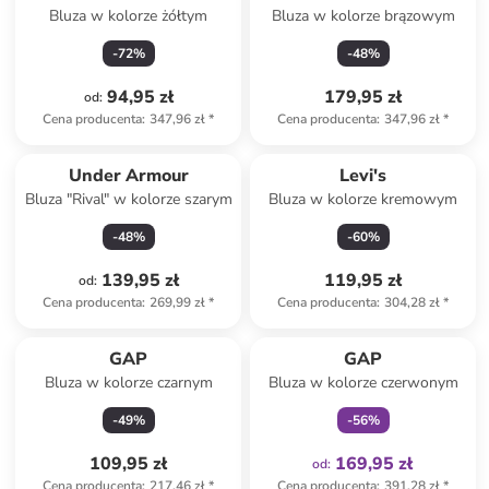
Bluza w kolorze żółtym
Bluza w kolorze brązowym
-
72
%
-
48
%
94,95 zł
179,95 zł
od
:
Cena producenta
:
347,96 zł
*
Cena producenta
:
347,96 zł
*
Under Armour
Levi's
Bluza "Rival" w kolorze szarym
Bluza w kolorze kremowym
-
48
%
-
60
%
139,95 zł
119,95 zł
od
:
Cena producenta
:
269,99 zł
*
Cena producenta
:
304,28 zł
*
Tylko z
family
GAP
GAP
Bluza w kolorze czarnym
Bluza w kolorze czerwonym
-
49
%
-
56
%
109,95 zł
169,95 zł
od
:
Cena producenta
:
217,46 zł
*
Cena producenta
:
391,28 zł
*