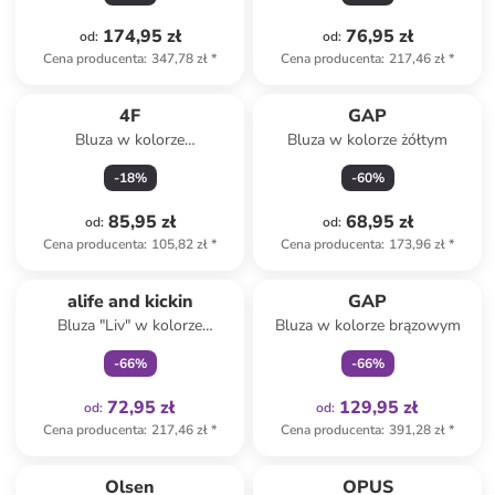
174,95 zł
76,95 zł
od
:
od
:
Cena producenta
:
347,78 zł
*
Cena producenta
:
217,46 zł
*
4F
GAP
Bluza w kolorze
Bluza w kolorze żółtym
jasnoróżowym
-
18
%
-
60
%
85,95 zł
68,95 zł
od
:
od
:
Cena producenta
:
105,82 zł
*
Cena producenta
:
173,96 zł
*
Tylko z
family
Tylko z
family
alife and kickin
GAP
Bluza "Liv" w kolorze
Bluza w kolorze brązowym
różowym
-
66
%
-
66
%
72,95 zł
129,95 zł
od
:
od
:
Cena producenta
:
217,46 zł
*
Cena producenta
:
391,28 zł
*
Olsen
OPUS