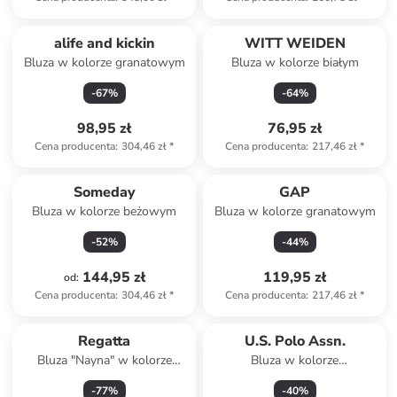
alife and kickin
WITT WEIDEN
Bluza w kolorze granatowym
Bluza w kolorze białym
-
67
%
-
64
%
98,95 zł
76,95 zł
Cena producenta
:
304,46 zł
*
Cena producenta
:
217,46 zł
*
Produkt zarezerwowany
Someday
GAP
Bluza w kolorze beżowym
Bluza w kolorze granatowym
-
52
%
-
44
%
144,95 zł
119,95 zł
od
:
Cena producenta
:
304,46 zł
*
Cena producenta
:
217,46 zł
*
Regatta
U.S. Polo Assn.
Bluza "Nayna" w kolorze
Bluza w kolorze
czarnym
jasnoróżowym
-
77
%
-
40
%