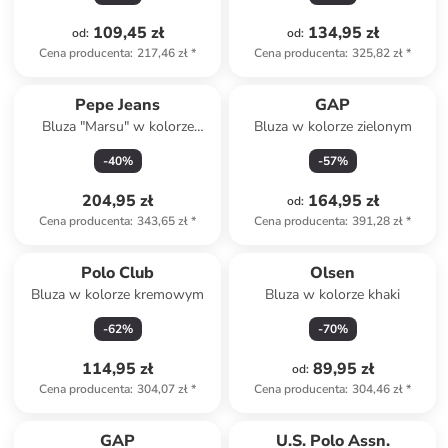
109,45 zł
134,95 zł
od
:
od
:
Cena producenta
:
217,46 zł
*
Cena producenta
:
325,82 zł
*
Pepe Jeans
GAP
Bluza "Marsu" w kolorze
Bluza w kolorze zielonym
kremowym
-
40
%
-
57
%
204,95 zł
164,95 zł
od
:
Cena producenta
:
343,65 zł
*
Cena producenta
:
391,28 zł
*
Polo Club
Olsen
Bluza w kolorze kremowym
Bluza w kolorze khaki
-
62
%
-
70
%
114,95 zł
89,95 zł
od
:
Cena producenta
:
304,07 zł
*
Cena producenta
:
304,46 zł
*
Tylko z
family
GAP
U.S. Polo Assn.