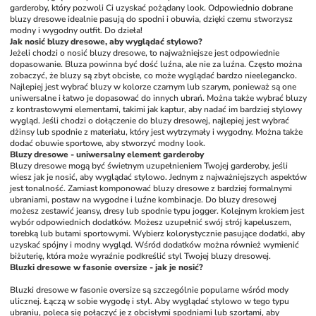
garderoby, który pozwoli Ci uzyskać pożądany look. Odpowiednio dobrane 
bluzy dresowe idealnie pasują do spodni i obuwia, dzięki czemu stworzysz 
modny i wygodny outfit. Do dzieła!
Jak nosić bluzy dresowe, aby wyglądać stylowo?
Jeżeli chodzi o nosić bluzy dresowe, to najważniejsze jest odpowiednie 
dopasowanie. Bluza powinna być dość luźna, ale nie za luźna. Często można 
zobaczyć, że bluzy są zbyt obcisłe, co może wyglądać bardzo nieelegancko. 
Najlepiej jest wybrać bluzy w kolorze czarnym lub szarym, ponieważ są one 
uniwersalne i łatwo je dopasować do innych ubrań. Można także wybrać bluzy 
z kontrastowymi elementami, takimi jak kaptur, aby nadać im bardziej stylowy 
wygląd. Jeśli chodzi o dołączenie do bluzy dresowej, najlepiej jest wybrać 
dżinsy lub spodnie z materiału, który jest wytrzymały i wygodny. Można także 
dodać obuwie sportowe, aby stworzyć modny look.
Bluzy dresowe - uniwersalny element garderoby
Bluzy dresowe mogą być świetnym uzupełnieniem Twojej garderoby, jeśli 
wiesz jak je nosić, aby wyglądać stylowo. Jednym z najważniejszych aspektów 
jest tonalność. Zamiast komponować bluzy dresowe z bardziej formalnymi 
ubraniami, postaw na wygodne i luźne kombinacje. Do bluzy dresowej 
możesz zestawić jeansy, dresy lub spodnie typu jogger. Kolejnym krokiem jest 
wybór odpowiednich dodatków. Możesz uzupełnić swój strój kapeluszem, 
torebką lub butami sportowymi. Wybierz kolorystycznie pasujące dodatki, aby 
uzyskać spójny i modny wygląd. Wśród dodatków można również wymienić 
biżuterię, która może wyraźnie podkreślić styl Twojej bluzy dresowej.
Bluzki dresowe w fasonie oversize - jak je nosić?
Bluzki dresowe w fasonie oversize są szczególnie popularne wśród mody 
ulicznej. Łączą w sobie wygodę i styl. Aby wyglądać stylowo w tego typu 
ubraniu, poleca się połączyć je z obcisłymi spodniami lub szortami, aby 