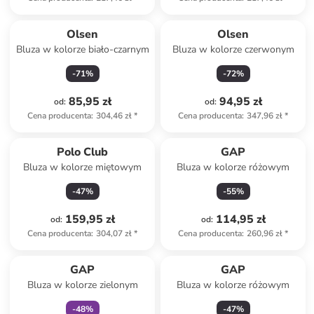
Olsen
Olsen
Bluza w kolorze biało-czarnym
Bluza w kolorze czerwonym
-
71
%
-
72
%
85,95 zł
94,95 zł
od
:
od
:
Cena producenta
:
304,46 zł
*
Cena producenta
:
347,96 zł
*
Polo Club
GAP
Bluza w kolorze miętowym
Bluza w kolorze różowym
-
47
%
-
55
%
159,95 zł
114,95 zł
od
:
od
:
Cena producenta
:
304,07 zł
*
Cena producenta
:
260,96 zł
*
Tylko z
family
GAP
GAP
Bluza w kolorze zielonym
Bluza w kolorze różowym
-
48
%
-
47
%