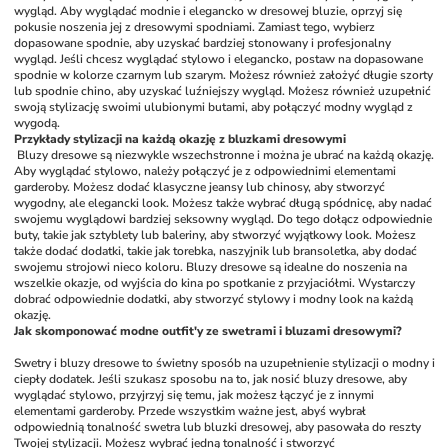
wygląd. Aby wyglądać modnie i elegancko w dresowej bluzie, oprzyj się 
pokusie noszenia jej z dresowymi spodniami. Zamiast tego, wybierz 
dopasowane spodnie, aby uzyskać bardziej stonowany i profesjonalny 
wygląd. Jeśli chcesz wyglądać stylowo i elegancko, postaw na dopasowane 
spodnie w kolorze czarnym lub szarym. Możesz również założyć długie szorty 
lub spodnie chino, aby uzyskać luźniejszy wygląd. Możesz również uzupełnić 
swoją stylizację swoimi ulubionymi butami, aby połączyć modny wygląd z 
wygodą.
Przykłady stylizacji na każdą okazję z bluzkami dresowymi
Bluzy dresowe są niezwykle wszechstronne i można je ubrać na każdą okazję. 
Aby wyglądać stylowo, należy połączyć je z odpowiednimi elementami 
garderoby. Możesz dodać klasyczne jeansy lub chinosy, aby stworzyć 
wygodny, ale elegancki look. Możesz także wybrać długą spódnicę, aby nadać 
swojemu wyglądowi bardziej seksowny wygląd. Do tego dołącz odpowiednie 
buty, takie jak sztyblety lub baleriny, aby stworzyć wyjątkowy look. Możesz 
także dodać dodatki, takie jak torebka, naszyjnik lub bransoletka, aby dodać 
swojemu strojowi nieco koloru. Bluzy dresowe są idealne do noszenia na 
wszelkie okazje, od wyjścia do kina po spotkanie z przyjaciółmi. Wystarczy 
dobrać odpowiednie dodatki, aby stworzyć stylowy i modny look na każdą 
okazję.
Jak skomponować modne outfit'y ze swetrami i bluzami dresowymi?
Swetry i bluzy dresowe to świetny sposób na uzupełnienie stylizacji o modny i 
ciepły dodatek. Jeśli szukasz sposobu na to, jak nosić bluzy dresowe, aby 
wyglądać stylowo, przyjrzyj się temu, jak możesz łączyć je z innymi 
elementami garderoby. Przede wszystkim ważne jest, abyś wybrał 
odpowiednią tonalność swetra lub bluzki dresowej, aby pasowała do reszty 
Twojej stylizacji. Możesz wybrać jedną tonalność i stworzyć 