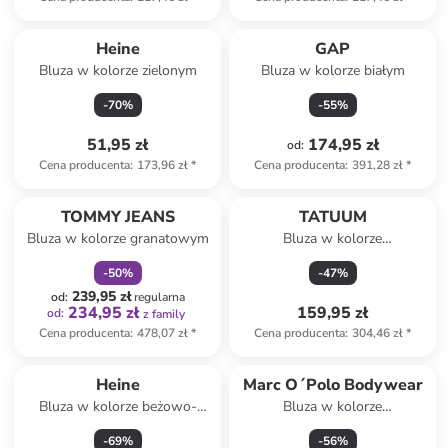
Heine
GAP
Bluza w kolorze zielonym
Bluza w kolorze białym
-
70
%
-
55
%
51,95 zł
174,95 zł
od
:
Cena producenta
:
173,96 zł
*
Cena producenta
:
391,28 zł
*
zniżka
family
TOMMY JEANS
TATUUM
Bluza w kolorze granatowym
Bluza w kolorze
jasnoróżowym
-
50
%
-
47
%
239,95 zł
od
:
regularna
234,95 zł
159,95 zł
od
:
z family
Cena producenta
:
478,07 zł
*
Cena producenta
:
304,46 zł
*
Heine
Marc O´Polo Bodywear
Bluza w kolorze beżowo-
Bluza w kolorze
czerwonym
jasnoróżowym
-
69
%
-
56
%