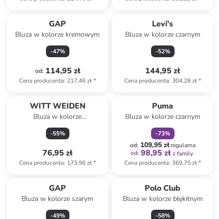
GAP
Levi's
Bluza w kolorze kremowym
Bluza w kolorze czarnym
-
47
%
-
52
%
114,95 zł
144,95 zł
od
:
Cena producenta
:
217,46 zł
*
Cena producenta
:
304,28 zł
*
zniżka
family
WITT WEIDEN
Puma
Bluza w kolorze
Bluza w kolorze czarnym
pomarańczowym
-
55
%
-
73
%
109,95 zł
od
:
regularna
76,95 zł
98,95 zł
od
:
z family
Cena producenta
:
173,96 zł
*
Cena producenta
:
369,75 zł
*
GAP
Polo Club
Bluza w kolorze szarym
Bluza w kolorze błękitnym
-
49
%
-
58
%