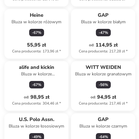
Heine
GAP
Bluza w kolorze różowym
Bluza w kolorze białym
-
67
%
-
47
%
55,95 zł
114,95 zł
od
:
Cena producenta
:
173,96 zł
*
Cena producenta
:
217,28 zł
*
alife and kickin
WITT WEIDEN
Bluza w kolorze
Bluza w kolorze granatowym
jasnoróżowym
-
67
%
-
56
%
98,95 zł
94,95 zł
od
:
od
:
Cena producenta
:
304,46 zł
*
Cena producenta
:
217,46 zł
*
U.S. Polo Assn.
GAP
Bluza w kolorze łososiowym
Bluza w kolorze czarnym
-
49
%
-
64
%