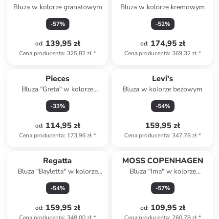
Bluza w kolorze granatowym
Bluza w kolorze kremowym
-
57
%
-
52
%
139,95 zł
174,95 zł
od
:
od
:
Cena producenta
:
325,82 zł
*
Cena producenta
:
369,32 zł
*
Pieces
Levi's
Bluza "Greta" w kolorze
Bluza w kolorze beżowym
czarno-kremowym
-
33
%
-
54
%
114,95 zł
159,95 zł
od
:
Cena producenta
:
173,96 zł
*
Cena producenta
:
347,78 zł
*
Regatta
MOSS COPENHAGEN
Bluza "Bayletta" w kolorze
Bluza "Ima" w kolorze
granatowym
jasnoróżowym
-
54
%
-
57
%
159,95 zł
109,95 zł
od
:
od
:
Cena producenta
:
348,00 zł
*
Cena producenta
:
260,78 zł
*