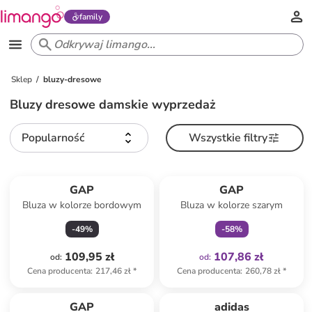
family
Sklep
bluzy-dresowe
Bluzy dresowe damskie wyprzedaż
Popularność
Wszystkie filtry
Tylko z
family
GAP
GAP
Bluza w kolorze bordowym
Bluza w kolorze szarym
-
49
%
-
58
%
109,95 zł
107,86 zł
od
:
od
:
Cena producenta
:
217,46 zł
*
Cena producenta
:
260,78 zł
*
Tylko z
family
GAP
adidas