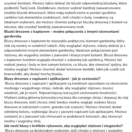
uzyskać kontrast. Możesz także dobrać do bluzki odpowiednią biżuterię, która 
podkreśli Twój look. Dodatkowo, możesz wybrać bardziej zaawansowane 
modele bluzek dresowych, które mają wykończenia w postaci guzików, 
zamków lub elementów ozdobnych. Jeśli chodzi o buty, sneakersy są 
idealnym wyborem, ale możesz również połączyć bluzkę dresową z butami na 
obcasie, aby uzyskać bardziej zaawansowany look.
Bluzki dresowe z kapturem - modne połączenia z innymi elementami 
garderoby
Bluzy dresowe z kapturem to niezwykle praktyczny element garderoby, który 
stał się modny w ostatnich latach. Aby wyglądać stylowo, należy dobrać je z 
odpowiednimi innymi elementami garderoby. Idealnym połączeniem jest 
stylowy, ale wygodny zestaw z jeansami i klasycznymi butami. Bluza dresowa 
z kapturem świetnie wygląda również z sukienką lub spódnicą. Możesz też 
wybrać jeansy i buty w tym samym kolorze, co bluza, aby stworzyć spójny, ale 
modny wygląd. Możesz również dodać kolorowe dodatki, takie jak szalik lub 
bransoletki, aby dodać trochę blasku.
Bluzy dresowe z napisami i aplikacjami - jak je zestawiać?
Bluzy dresowe z napisami i aplikacjami są świetnym sposobem na stworzenie 
modnego i wygodnego stroju. Jednak, aby wyglądać stylowo, musisz 
wiedzieć, jak je nosić. Najważniejszą rzeczą jest zachowanie tonalności. 
Wybierz jedną główną kolorystyczną bazę dla swojego stroju i dopasuj do niej 
bluzy dresowe. Jeśli chcesz mieć bardzo modny wygląd, wybierz bluzy 
dresowe w odcieniach czerni, granatu lub szarości. Możesz również dodać 
odrobinę koloru, wybierając bluzy z jasnymi napisami lub aplikacjami. Możesz 
zestawić je z jeansami lub chinosami w podobnych kolorach, aby stworzyć 
modny i wygodny strój.
Jak nosić bluzy z krótkim rękawem, aby wyglądać stylowo i elegancko?
Bluzy dresowe są doskonałym wyborem, jeśli chodzi o stylowy i wygodny 