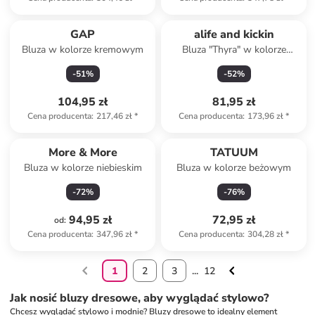
GAP
alife and kickin
Bluza w kolorze kremowym
Bluza "Thyra" w kolorze
żółtym
-
51
%
-
52
%
104,95 zł
81,95 zł
Cena producenta
:
217,46 zł
*
Cena producenta
:
173,96 zł
*
More & More
TATUUM
Bluza w kolorze niebieskim
Bluza w kolorze beżowym
-
72
%
-
76
%
94,95 zł
72,95 zł
od
:
Cena producenta
:
347,96 zł
*
Cena producenta
:
304,28 zł
*
1
2
3
...
12
Jak nosić bluzy dresowe, aby wyglądać stylowo?
Chcesz wyglądać stylowo i modnie? Bluzy dresowe to idealny element 