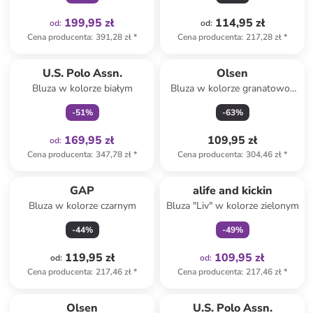
199,95 zł
114,95 zł
od
:
od
:
Cena producenta
:
391,28 zł
*
Cena producenta
:
217,28 zł
*
Tylko z
family
U.S. Polo Assn.
Olsen
Bluza w kolorze białym
Bluza w kolorze granatowo-
białym
-
51
%
-
63
%
169,95 zł
109,95 zł
od
:
Cena producenta
:
347,78 zł
*
Cena producenta
:
304,46 zł
*
Tylko z
family
GAP
alife and kickin
Bluza w kolorze czarnym
Bluza "Liv" w kolorze zielonym
-
44
%
-
49
%
119,95 zł
109,95 zł
od
:
od
:
Cena producenta
:
217,46 zł
*
Cena producenta
:
217,46 zł
*
Olsen
U.S. Polo Assn.