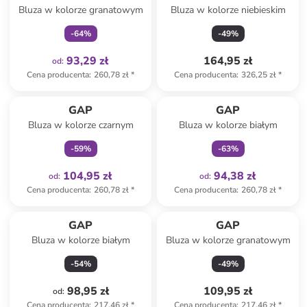
Bluza w kolorze granatowym
Bluza w kolorze niebieskim
-
64
%
-
49
%
93,29 zł
164,95 zł
od
:
Cena producenta
:
260,78 zł
*
Cena producenta
:
326,25 zł
*
Tylko z
family
Tylko z
family
GAP
GAP
Bluza w kolorze czarnym
Bluza w kolorze białym
-
59
%
-
63
%
104,95 zł
94,38 zł
od
:
od
:
Cena producenta
:
260,78 zł
*
Cena producenta
:
260,78 zł
*
GAP
GAP
Bluza w kolorze białym
Bluza w kolorze granatowym
-
54
%
-
49
%
98,95 zł
109,95 zł
od
:
Cena producenta
:
217,46 zł
*
Cena producenta
:
217,46 zł
*