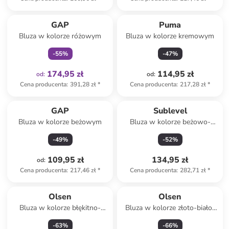
Tylko z
family
GAP
Puma
Bluza w kolorze różowym
Bluza w kolorze kremowym
-
55
%
-
47
%
174,95 zł
114,95 zł
od
:
od
:
Cena producenta
:
391,28 zł
*
Cena producenta
:
217,28 zł
*
GAP
Sublevel
Bluza w kolorze beżowym
Bluza w kolorze beżowo-
szarym
-
49
%
-
52
%
109,95 zł
134,95 zł
od
:
Cena producenta
:
217,46 zł
*
Cena producenta
:
282,71 zł
*
Olsen
Olsen
Bluza w kolorze błękitno-
Bluza w kolorze złoto-biało-
białym
czarnym
-
63
%
-
66
%