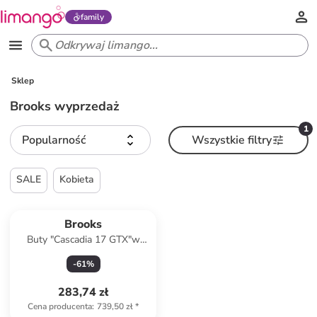
family
Sklep
Brooks wyprzedaż
1
Popularność
Wszystkie filtry
SALE
Kobieta
Produkt zarezerwowany
Brooks
Buty "Cascadia 17 GTX"w
kolorze granatowym do
-
61
%
biegania
283,74 zł
Cena producenta
:
739,50 zł
*