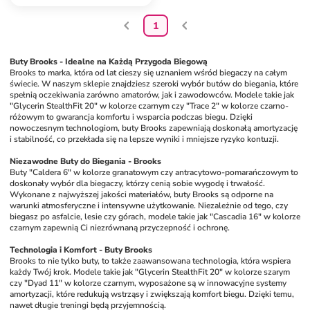
1
Buty Brooks - Idealne na Każdą Przygoda Biegową
Brooks to marka, która od lat cieszy się uznaniem wśród biegaczy na całym 
świecie. W naszym sklepie znajdziesz szeroki wybór butów do biegania, które 
spełnią oczekiwania zarówno amatorów, jak i zawodowców. Modele takie jak 
"Glycerin StealthFit 20" w kolorze czarnym czy "Trace 2" w kolorze czarno-
różowym to gwarancja komfortu i wsparcia podczas biegu. Dzięki 
nowoczesnym technologiom, buty Brooks zapewniają doskonałą amortyzację 
i stabilność, co przekłada się na lepsze wyniki i mniejsze ryzyko kontuzji.
Niezawodne Buty do Biegania - Brooks
Buty "Caldera 6" w kolorze granatowym czy antracytowo-pomarańczowym to 
doskonały wybór dla biegaczy, którzy cenią sobie wygodę i trwałość. 
Wykonane z najwyższej jakości materiałów, buty Brooks są odporne na 
warunki atmosferyczne i intensywne użytkowanie. Niezależnie od tego, czy 
biegasz po asfalcie, lesie czy górach, modele takie jak "Cascadia 16" w kolorze 
czarnym zapewnią Ci niezrównaną przyczepność i ochronę. 
Technologia i Komfort - Buty Brooks
Brooks to nie tylko buty, to także zaawansowana technologia, która wspiera 
każdy Twój krok. Modele takie jak "Glycerin StealthFit 20" w kolorze szarym 
czy "Dyad 11" w kolorze czarnym, wyposażone są w innowacyjne systemy 
amortyzacji, które redukują wstrząsy i zwiększają komfort biegu. Dzięki temu, 
nawet długie treningi będą przyjemnością. 