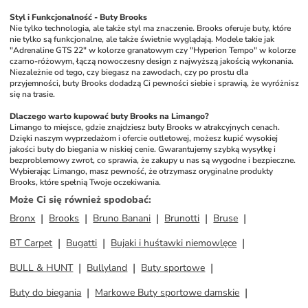
Styl i Funkcjonalność - Buty Brooks
Nie tylko technologia, ale także styl ma znaczenie. Brooks oferuje buty, które 
nie tylko są funkcjonalne, ale także świetnie wyglądają. Modele takie jak 
"Adrenaline GTS 22" w kolorze granatowym czy "Hyperion Tempo" w kolorze 
czarno-różowym, łączą nowoczesny design z najwyższą jakością wykonania. 
Niezależnie od tego, czy biegasz na zawodach, czy po prostu dla 
przyjemności, buty Brooks dodadzą Ci pewności siebie i sprawią, że wyróżnisz 
się na trasie. 
Dlaczego warto kupować buty Brooks na Limango?
Limango to miejsce, gdzie znajdziesz buty Brooks w atrakcyjnych cenach. 
Dzięki naszym wyprzedażom i ofercie outletowej, możesz kupić wysokiej 
jakości buty do biegania w niskiej cenie. Gwarantujemy szybką wysyłkę i 
bezproblemowy zwrot, co sprawia, że zakupy u nas są wygodne i bezpieczne. 
Wybierając Limango, masz pewność, że otrzymasz oryginalne produkty 
Brooks, które spełnią Twoje oczekiwania.
Może Ci się również spodobać
:
Bronx
Brooks
Bruno Banani
Brunotti
Bruse
BT Carpet
Bugatti
Bujaki i huśtawki niemowlęce
BULL & HUNT
Bullyland
Buty sportowe
Buty do biegania
Markowe Buty sportowe damskie