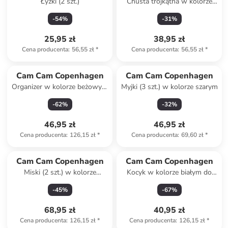
Łyżki (2 szt.)
Chusta trójkątna w kolorze
kremowym
-
54
%
-
31
%
25,95 zł
38,95 zł
Cena producenta
:
56,55 zł
*
Cena producenta
:
56,55 zł
*
Cam Cam Copenhagen
Cam Cam Copenhagen
Organizer w kolorze beżowym
Myjki (3 szt.) w kolorze szarym
do łóżeczka
-
62
%
-
32
%
46,95 zł
46,95 zł
Cena producenta
:
126,15 zł
*
Cena producenta
:
69,60 zł
*
Cam Cam Copenhagen
Cam Cam Copenhagen
Miski (2 szt.) w kolorze
Kocyk w kolorze białym do
beżowo-jasnobrązowym do
owijania - 120 x 120 cm
-
45
%
-
67
%
nauki jedzenia
68,95 zł
40,95 zł
Cena producenta
:
126,15 zł
*
Cena producenta
:
126,15 zł
*