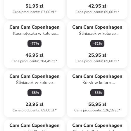
51,95 zł
42,95 zł
Cena producenta
:
87,00 zł
*
Cena producenta
:
69,60 zł
*
Cam Cam Copenhagen
Cam Cam Copenhagen
Kosmetyczka w kolorze
Śliniaczek w kolorze
kremowo-pomarańczowym -
kremowym
-
77
%
-
62
%
27 x 16 x 12 cm
46,95 zł
25,95 zł
Cena producenta
:
204,45 zł
*
Cena producenta
:
69,60 zł
*
Cam Cam Copenhagen
Cam Cam Copenhagen
Śliniaczek w kolorze
Kocyk w kolorze
kremowo-niebieskim
jasnoróżowym do owijania -
-
65
%
-
55
%
120 x 120 cm
23,95 zł
55,95 zł
Cena producenta
:
69,60 zł
*
Cena producenta
:
126,15 zł
*
Cam Cam Copenhagen
Cam Cam Copenhagen