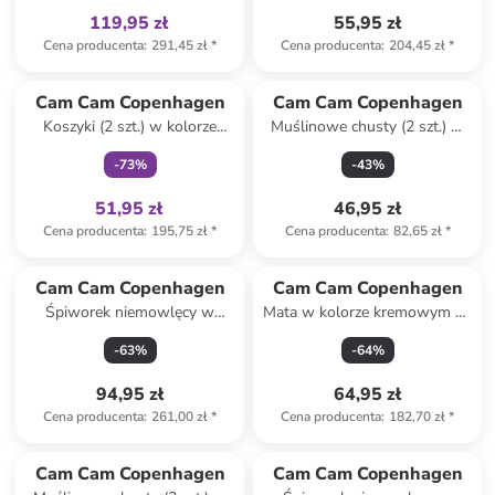
119,95 zł
55,95 zł
Cena producenta
:
291,45 zł
*
Cena producenta
:
204,45 zł
*
Tylko z
family
Cam Cam Copenhagen
Cam Cam Copenhagen
Koszyki (2 szt.) w kolorze
Muślinowe chusty (2 szt.) w
kremowo-jasnoróżowym
kolorze jasnoróżowym do
-
73
%
-
43
%
odbijania
51,95 zł
46,95 zł
Cena producenta
:
195,75 zł
*
Cena producenta
:
82,65 zł
*
Cam Cam Copenhagen
Cam Cam Copenhagen
Śpiworek niemowlęcy w
Mata w kolorze kremowym do
kolorze biało-niebieskim - 2,5
przewijania - 70 x 44 cm
-
63
%
-
64
%
TOG
94,95 zł
64,95 zł
Cena producenta
:
261,00 zł
*
Cena producenta
:
182,70 zł
*
Tylko z
family
Cam Cam Copenhagen
Cam Cam Copenhagen