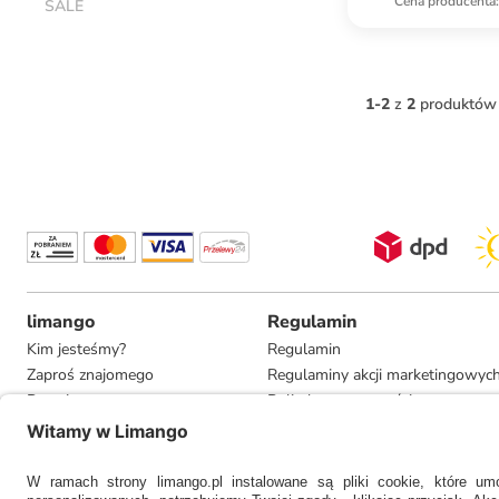
Cena producenta
:
SALE
1
-
2
z
2
produktów
limango
Regulamin
Kim jesteśmy?
Regulamin
Zaproś znajomego
Regulaminy akcji marketingowyc
Pracuj u nas
Polityka prywatności
Informacje dla prasy
Ustawienia prywatności
Compliance