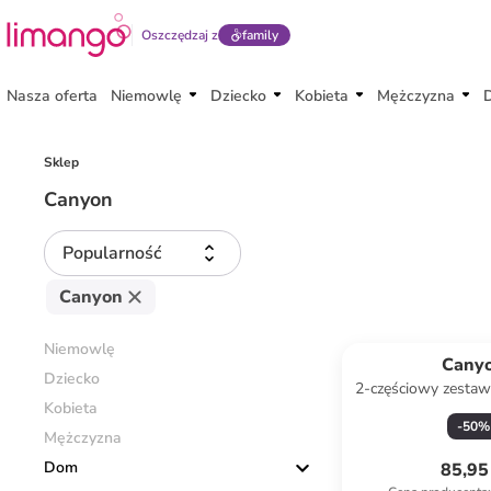
Oszczędzaj z
family
Nasza oferta
Niemowlę
Dziecko
Kobieta
Mężczyzna
Sklep
Canyon
Popularność
Canyon
Niemowlę
Cany
Dziecko
2-częściowy zesta
Kobieta
kolorze biało
-
50
%
Mężczyzna
Dom
85,95 