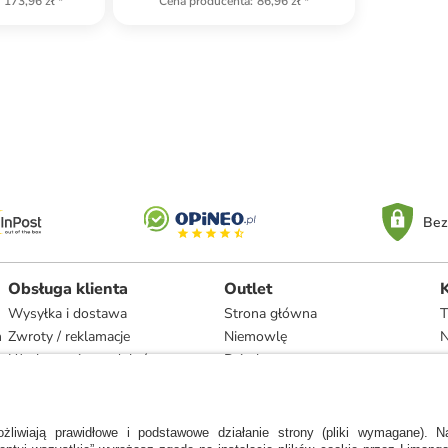
173,96 zł
*
Cena producenta
:
86,96 zł
*
Bez
Obsługa klienta
Outlet
Wysyłka i dostawa
Strona główna
T
h
Zwroty / reklamacje
Niemowlę
N
Użytkowanie produktów
Dziecko
Recykling i utylizacja
Kobieta
Odstąpienie
Mężczyzna
Zgodność z umową i naprawa
Dom