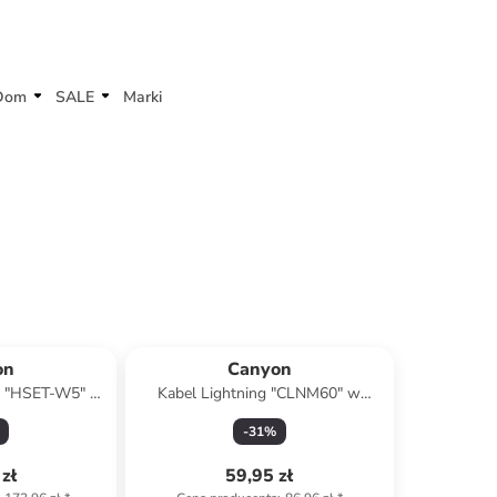
Dom
SALE
Marki
on
Canyon
w "HSET-W5" w
Kabel Lightning "CLNM60" w
-czerwonym
kolorze granatowym - dł. 100 cm
-
31
%
zł
59,95 zł