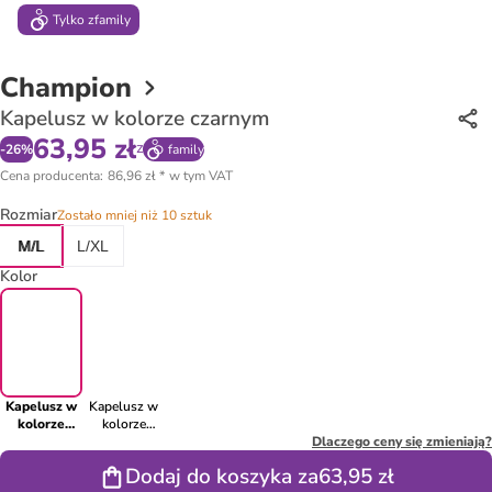
Tylko z
family
Champion
Kapelusz w kolorze czarnym
63,95 zł
z
-
26
%
family
Cena producenta
:
86,96 zł
*
w tym VAT
Rozmiar
Zostało mniej niż 10 sztuk
M/L
L/XL
Kolor
Kapelusz w
Kapelusz w
kolorze
kolorze
czarnym
białym
Dlaczego ceny się zmieniają?
Dodaj do koszyka za
63,95 zł