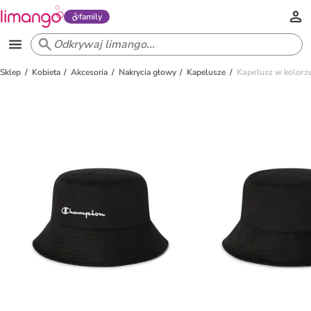
family
Sklep
Kobieta
Akcesoria
Nakrycia głowy
Kapelusze
Kapelusz w kolorz