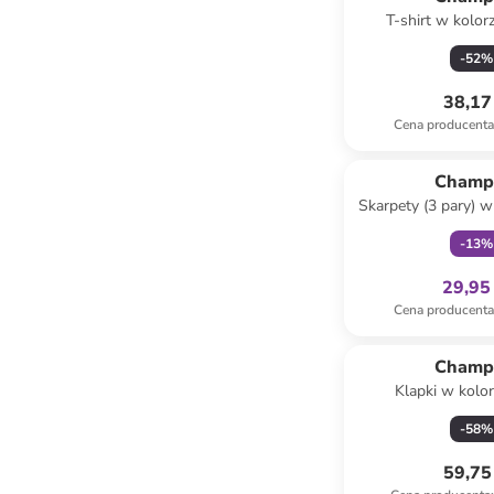
T-shirt w kolor
-
52
%
38,17 
Cena producent
Tylko z
Champ
Skarpety (3 pary) w
biało-cz
-
13
%
29,95 
Cena producent
Champ
Klapki w kolo
-
58
%
59,75 