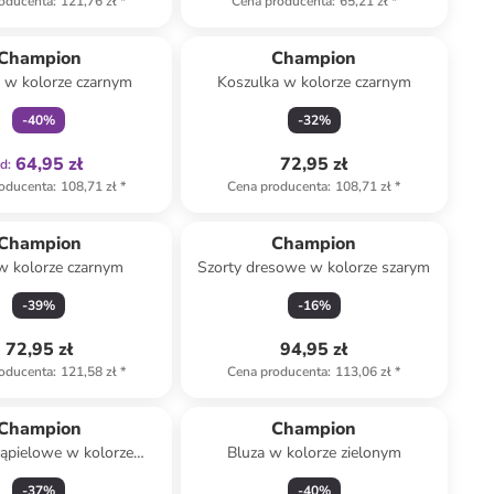
oducenta
:
121,76 zł
*
Cena producenta
:
65,21 zł
*
Tylko z
family
Champion
Champion
 w kolorze czarnym
Koszulka w kolorze czarnym
-
40
%
-
32
%
64,95 zł
72,95 zł
od
:
oducenta
:
108,71 zł
*
Cena producenta
:
108,71 zł
*
Champion
Champion
w kolorze czarnym
Szorty dresowe w kolorze szarym
-
39
%
-
16
%
72,95 zł
94,95 zł
oducenta
:
121,58 zł
*
Cena producenta
:
113,06 zł
*
Champion
Champion
kąpielowe w kolorze
Bluza w kolorze zielonym
niebieskim
-
37
%
-
40
%