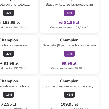
polarowa w kolorze
Bluza w kolorze jasnoróżowym
beżowym
-
47
%
-
46
%
159,95 zł
81,95 zł
d
:
od
:
oducenta
:
304,28 zł
*
Cena producenta
:
152,21 zł
*
Tylko z
family
Champion
Champion
 kolorze czerwonym
Skarpety (6 par) w kolorze czarnym
-
37
%
-
13
%
81,95 zł
59,95 zł
od
:
oducenta
:
130,28 zł
*
Cena producenta
:
69,56 zł
*
Champion
Champion
kąpielowe w kolorze
Spodnie dresowe w kolorze szarym
niebieskim
-
16
%
-
41
%
72,95 zł
109,95 zł