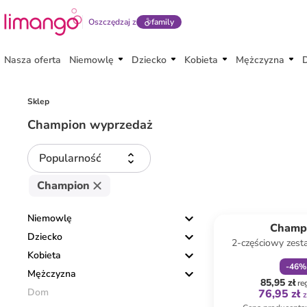
Oszczędzaj z
family
Nasza oferta
Niemowlę
Dziecko
Kobieta
Mężczyzna
Sklep
Champion wyprzedaż
Popularność
Champion
zniżka
f
Niemowlę
Champ
Dziecko
2-częściowy zest
Kobieta
czarno-zi
-
46
%
Mężczyzna
85,95 zł
re
Dom
76,95 zł
z