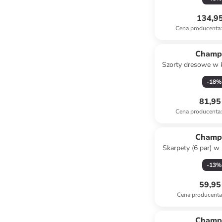
134,95
Cena producenta
:
Champ
Szorty dresowe w 
-
18
%
81,95 
Cena producenta
:
Champ
Skarpety (6 par) w
-
13
%
59,95 
Cena producent
Tylko z
Champ