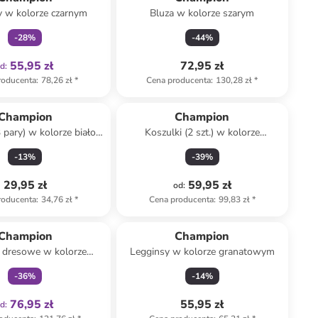
 w kolorze czarnym
Bluza w kolorze szarym
-
28
%
-
44
%
55,95 zł
72,95 zł
od
:
roducenta
:
78,26 zł
*
Cena producenta
:
130,28 zł
*
Champion
Champion
 pary) w kolorze biało-
Koszulki (2 szt.) w kolorze
zaro-czarnym
granatowym
-
13
%
-
39
%
29,95 zł
59,95 zł
od
:
roducenta
:
34,76 zł
*
Cena producenta
:
99,83 zł
*
Tylko z
family
Champion
Champion
 dresowe w kolorze
Legginsy w kolorze granatowym
czarnym
-
36
%
-
14
%
76,95 zł
55,95 zł
od
: