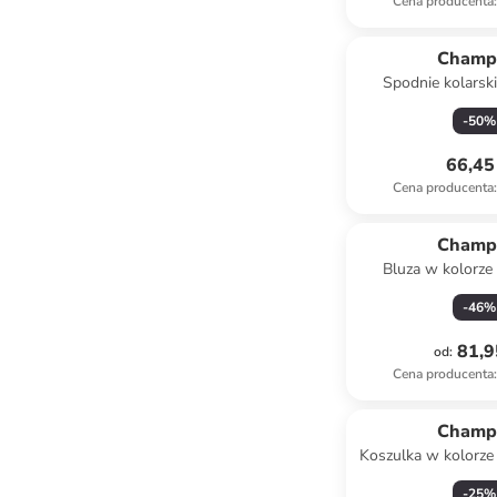
Cena producenta
:
Champ
Spodnie kolarsk
czarn
-
50
%
66,45 
Cena producenta
:
Champ
Bluza w kolorz
-
46
%
81,9
od
:
Cena producenta
:
Champ
Koszulka w kolorz
-
25
%