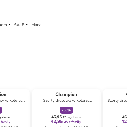
Dom
SALE
Marki
amily
zniżka
family
ion
Champion
aw w kolorze
Szorty dresowe w kolorze
Szorty dre
elonym
kremowym
-
56
%
46,95 zł
46
gularna
regularna
42,95 zł
42
 family
z family