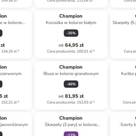
104,36 zł
*
Cena producenta
:
113,06 zł
*
Cena p
ion
Champion
ie w kolorze
Koszulka w kolorze białym
Skarpety (5
ym
-
35
%
zł
64,95 zł
od
:
134,16 zł
*
Cena producenta
:
100,01 zł
*
Cena p
ion
Champion
e czerwonym
Bluza w kolorze granatowym
Kurtka 
-
46
%
5 zł
81,95 zł
od
:
152,21 zł
*
Cena producenta
:
152,03 zł
*
Cena pr
Tylko z
family
ion
Champion
e jasnoróżowym
Skarpety (3 pary) w kolorze
Szorty 
antracytowym, białym i
-
13
%