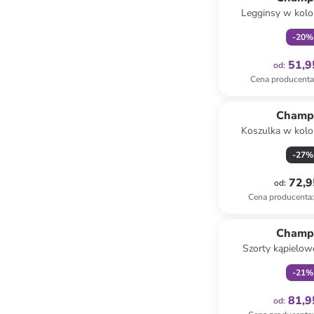
Legginsy w kolo
-
20
%
51,9
od
:
Cena producent
Champ
Koszulka w kolo
-
27
%
72,9
od
:
Cena producenta
:
Tylko z
Champ
Szorty kąpielow
granat
-
21
%
81,9
od
: