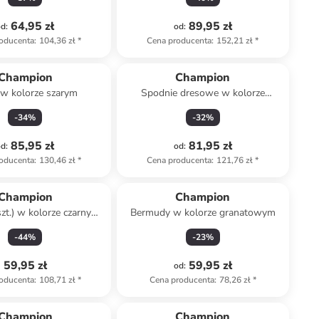
64,95 zł
89,95 zł
od
:
od
:
oducenta
:
104,36 zł
*
Cena producenta
:
152,21 zł
*
Champion
Champion
 w kolorze szarym
Spodnie dresowe w kolorze
granatowym
-
34
%
-
32
%
85,95 zł
81,95 zł
od
:
od
:
oducenta
:
130,46 zł
*
Cena producenta
:
121,76 zł
*
Champion
Champion
szt.) w kolorze czarnym i
Bermudy w kolorze granatowym
szarym
-
44
%
-
23
%
59,95 zł
59,95 zł
od
:
oducenta
:
108,71 zł
*
Cena producenta
:
78,26 zł
*
Tylko z
family
Champion
Champion