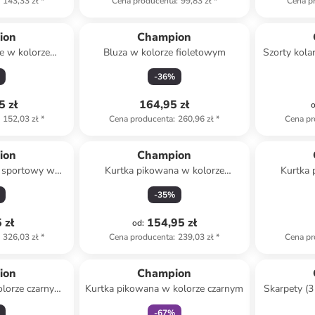
143,33 zł
*
Cena producenta
:
99,83 zł
*
Cena p
ion
Champion
e w kolorze
Bluza w kolorze fioletowym
Szorty kola
ym
-
36
%
5 zł
164,95 zł
152,03 zł
*
Cena producenta
:
260,96 zł
*
Cena pr
ion
Champion
j sportowy w
Kurtka pikowana w kolorze
Kurtka 
zarym
granatowym
ci
-
35
%
 zł
154,95 zł
od
:
326,03 zł
*
Cena producenta
:
239,03 zł
*
Cena pr
zniżka
family
ion
Champion
olorze czarnym i
Kurtka pikowana w kolorze czarnym
Skarpety (3
owym
-
67
%