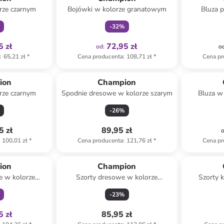
rze czarnym
Bojówki w kolorze granatowym
Bluza 
-
32
%
5 zł
72,95 zł
od
:
o
a
:
65,21 zł
*
Cena producenta
:
108,71 zł
*
Cena pr
ion
Champion
rze czarnym
Spodnie dresowe w kolorze szarym
Bluza w
-
26
%
5 zł
89,95 zł
100,01 zł
*
Cena producenta
:
121,76 zł
*
Cena pr
family
ion
Champion
e w kolorze
Szorty dresowe w kolorze
Szorty 
owym
granatowym
-
23
%
5 zł
85,95 zł