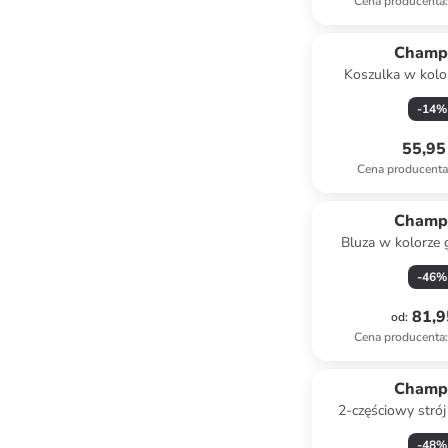
Cena producenta
:
Champ
Koszulka w kolo
-
14
%
55,95 
Cena producent
Champ
Bluza w kolorze
-
46
%
81,9
od
:
Cena producenta
:
Champ
2-częściowy stró
kolorze kremowo
-
48
%