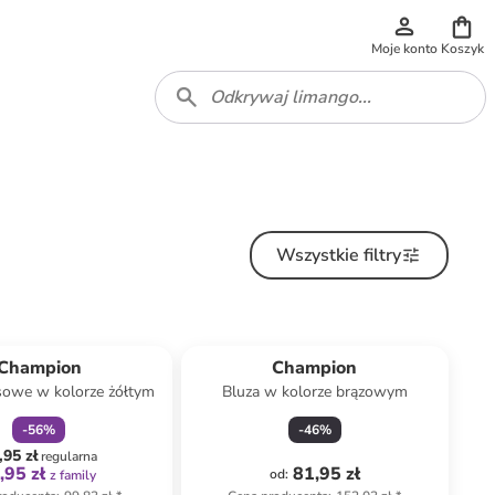
Moje konto
Koszyk
Wszystkie filtry
zniżka
family
Champion
Champion
sowe w kolorze żółtym
Bluza w kolorze brązowym
-
56
%
-
46
%
,95 zł
regularna
,95 zł
81,95 zł
od
:
z family