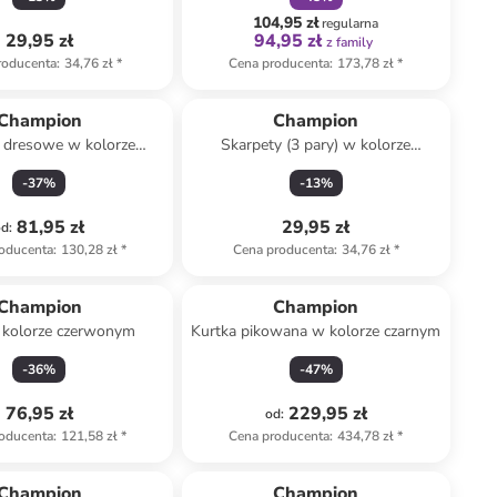
104,95 zł
regularna
29,95 zł
94,95 zł
z family
roducenta
:
34,76 zł
*
Cena producenta
:
173,78 zł
*
Champion
Champion
 dresowe w kolorze
Skarpety (3 pary) w kolorze
granatowym
granatowo-biało-szarym
-
37
%
-
13
%
81,95 zł
29,95 zł
od
:
oducenta
:
130,28 zł
*
Cena producenta
:
34,76 zł
*
Champion
Champion
 kolorze czerwonym
Kurtka pikowana w kolorze czarnym
-
36
%
-
47
%
76,95 zł
229,95 zł
od
:
oducenta
:
121,58 zł
*
Cena producenta
:
434,78 zł
*
Tylko z
family
Champion
Champion