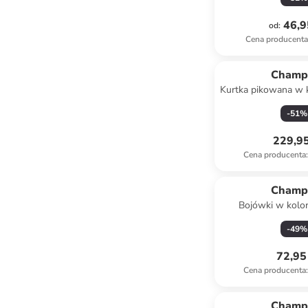
46,9
od
:
Cena producent
Champ
Kurtka pikowana w 
-
51
%
229,95
Cena producenta
:
Champ
Bojówki w kolo
-
49
%
72,95 
Cena producenta
:
Champ