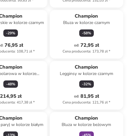
roducenta
:
99,83 zł
*
Cena producenta
:
152,03 zł
*
Champion
Champion
rskie w kolorze czarnym
Bluza w kolorze czarnym
-
29
%
-
58
%
76,95 zł
72,95 zł
od
:
od
:
oducenta
:
108,71 zł
*
Cena producenta
:
173,78 zł
*
Champion
Champion
polarowa w kolorze
Legginsy w kolorze czarnym
emnozielonym
-
48
%
-
32
%
214,95 zł
81,95 zł
od
:
oducenta
:
417,38 zł
*
Cena producenta
:
121,76 zł
*
zniżka
family
Champion
Champion
 pary) w kolorze białym
Bluza w kolorze beżowym
-
13
%
-
45
%