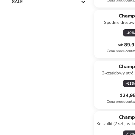
Cena producenta
:
SALE
Champ
Spodnie dresow
czarn
-
40
%
89,9
od
:
Cena producenta
:
Champ
2-częściowy stró
kolorze s
-
61
%
124,95
Cena producenta
:
Champ
Koszulki (2 szt.) w k
granat
-
52
%