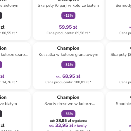
ze zielonym
Skarpety (6 par) w kolorze białym
Bermudy
-
13
%
zł
59,95 zł
a
:
80,55 zł
*
Cena producenta
:
69,56 zł
*
Cena p
family
Tylko z
family
ion
Champion
 kolorze szaro-
Koszulka w kolorze granatowym
Skarpety (3
arnym
s
-
31
%
zł
68,95 zł
od
:
a
:
34,76 zł
*
Cena producenta
:
100,01 zł
*
Cena p
zniżka
family
ion
Champion
rze białym
Szorty dresowe w kolorze
Spodnie
jasnoróżowym
-
56
%
38,95 zł
od
:
regularna
zł
33,95 zł
od
:
z family