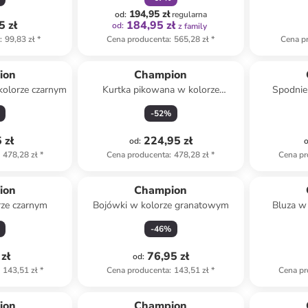
194,95 zł
od
:
regularna
5 zł
184,95 zł
od
:
z family
a
:
99,83 zł
*
Cena producenta
:
565,28 zł
*
Cena p
ion
Champion
kolorze czarnym
Kurtka pikowana w kolorze
Spodnie
granatowym
-
52
%
 zł
224,95 zł
od
:
478,28 zł
*
Cena producenta
:
478,28 zł
*
Cena pr
ion
Champion
rze czarnym
Bojówki w kolorze granatowym
Bluza w
-
46
%
zł
76,95 zł
od
:
143,51 zł
*
Cena producenta
:
143,51 zł
*
Cena pr
Tylko z
family
ion
Champion