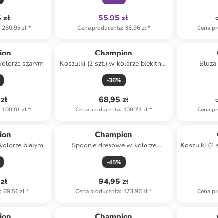
 zł
55,95 zł
260,96 zł
*
Cena producenta
:
86,96 zł
*
Cena pr
ion
Champion
kolorze szarym
Koszulki (2 szt.) w kolorze błękitno-
Bluza
białym
-
36
%
zł
68,95 zł
100,01 zł
*
Cena producenta
:
108,71 zł
*
Cena pr
ion
Champion
 kolorze białym
Spodnie dresowe w kolorze
Koszulki (2 
granatowym
-
45
%
zł
94,95 zł
a
:
69,56 zł
*
Cena producenta
:
173,96 zł
*
Cena pr
family
Tylko z
family
ion
Champion