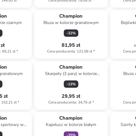
144,00 zł
*
Cena producenta
:
78,08 zł
*
Cena pr
ion
Champion
rze czarnym
Bluza w kolorze granatowym
Bojówki
-
32
%
zł
81,95 zł
a
:
65,21 zł
*
Cena producenta
:
121,58 zł
*
Cena pr
ion
Champion
 granatowym
Skarpety (3 pary) w kolorze
Bluza 
jasnoróżowym, białym i
-
13
%
granatowym
5 zł
29,95 zł
152,21 zł
*
Cena producenta
:
34,76 zł
*
Cena pr
Tylko z
family
ion
Champion
j sportowy w
Kapelusz w kolorze białym
Szorty 
-granatowym
-
35
%