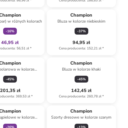
roducenta
:
86,96 zł
*
Cena producenta
:
186,83 zł
*
Tylko z
family
Champion
Champion
 par) w różnych kolorach
Bluza w kolorze niebieskim
-
16
%
-
37
%
46,95 zł
94,95 zł
roducenta
:
56,51 zł
*
Cena producenta
:
152,21 zł
*
Champion
Champion
polarowa w kolorze
Bluza w kolorze khaki
beżowym
-
45
%
-
45
%
201,35 zł
142,45 zł
oducenta
:
369,53 zł
*
Cena producenta
:
260,78 zł
*
Tylko z
family
Champion
Champion
kąpielowe w kolorze
Szorty dresowe w kolorze szarym
czarnym
-
26
%
-
13
%