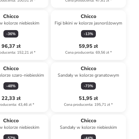
oducenta
:
100,01 zł
*
Cena producenta
:
47,81 zł
*
Chicco
Chicco
w kolorze niebieskim
Figi bikini w kolorze jasnoróżowym
-
36
%
-
13
%
96,37 zł
59,95 zł
oducenta
:
152,21 zł
*
Cena producenta
:
69,56 zł
*
Chicco
Chicco
lorze szaro-niebieskim
Sandały w kolorze granatowym
-
48
%
-
73
%
22,33 zł
51,95 zł
roducenta
:
43,46 zł
*
Cena producenta
:
195,71 zł
*
Chicco
Chicco
w kolorze niebieskim
Sandały w kolorze niebieskim
-
57
%
-
44
%