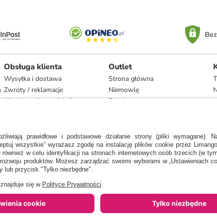
Bez
Obsługa klienta
Outlet
Wysyłka i dostawa
Strona główna
T
h
Zwroty / reklamacje
Niemowlę
N
Użytkowanie produktów
Dziecko
Recykling i utylizacja
Kobieta
Odstąpienie
Mężczyzna
Zgodność z umową i naprawa
Dom
Marki
, jaką wskazał nam nasz dostawca. Wartość procentowa oznacza różnicę pomiędzy
ᵃ Regulamin oraz warunki promocji dostępne na stronie
www.limango.pl/invite