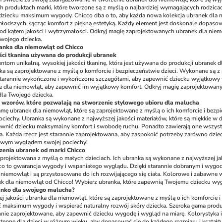
h produktach marki, które tworzone są z myślą o najbardziej wymagających rodzica
a dziecku maksimum wygody. 
Chicco dba o to, aby każda nowa kolekcja ubranek dla
młodszych, łącząc komfort z piękną estetyką. Każdy element jest doskonale dopasowa
d kątem jakości i wytrzymałości. Odkryj magię zaprojektowanych ubranek dla niemowl
wojego dziecka.
anka dla niemowląt od Chicco
ści tkanina używana do produkcji ubranek
ntom unikalną, wysokiej jakości tkaninę, która jest używana do produkcji ubranek dl
a są zaprojektowane z myślą o komforcie i bezpieczeństwie dzieci. Wykonane są z ma
tarannie wykończone i wykończone szczegółami, aby zapewnić dziecku wyjątkowy w
e dla niemowląt, aby zapewnić im wyjątkowy komfort. Odkryj magię zaprojektowanyc
la Twojego dziecka.
 wzorów, które pozwalają na stworzenie stylowego ubioru dla malucha
mę ubranek dla niemowląt, które są zaprojektowane z myślą o ich komforcie i bezpie
pociechy. Ubranka są wykonane z najwyższej jakości materiałów, które są miękkie w do
wnić dziecku maksymalny komfort i swobodę ruchu. Ponadto zawierają one wszystkie
. Każda rzecz jest starannie zaprojektowana, aby zaspokoić potrzeby zarówno dzieck
tkowym wyglądem swojej pociechy!
zenia ubranek od marki Chicco
projektowana z myślą o małych dzieciach. Ich ubranka są wykonane z najwyższej jak
co to gwarancja wygody i wspaniałego wyglądu. Dzięki starannie dobranym i wygod
iemowląt i są przystosowane do ich rozwijającego się ciała. Kolorowe i zabawne wz
k dla niemowląt od Chicco! Wybierz ubranka, które zapewnią Twojemu dziecku wygo
anko dla swojego malucha?
 jakości ubranka dla niemowląt, które są zaprojektowane z myślą o ich komforcie 
 maksimum wygody i wspierać naturalny rozwój skóry dziecka. Szeroka gama produkt
nnie zaprojektowane, aby zapewnić dziecku wygodę i wygląd na miarę. Kolorystyka 
tępne dla dzieci w różnym wieku, aby dopasować się do każdego rozmiaru i kształt