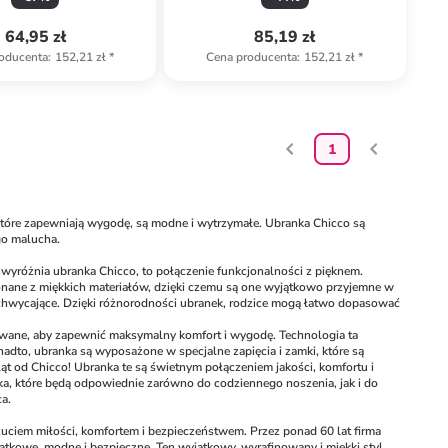
64,95 zł
85,19 zł
oducenta
:
152,21 zł
*
Cena producenta
:
152,21 zł
*
1
które zapewniają wygodę, są modne i wytrzymałe. Ubranka Chicco są 
go malucha.
 wyróżnia ubranka Chicco, to połączenie funkcjonalności z pięknem. 
onane z miękkich materiałów, dzięki czemu są one wyjątkowo przyjemne w 
achwycające. Dzięki różnorodności ubranek, rodzice mogą łatwo dopasować 
towane, aby zapewnić maksymalny komfort i wygodę. Technologia ta 
adto, ubranka są wyposażone w specjalne zapięcia i zamki, które są 
 od Chicco! Ubranka te są świetnym połączeniem jakości, komfortu i 
ka, które będą odpowiednie zarówno do codziennego noszenia, jak i do 
a.
uciem miłości, komfortem i bezpieczeństwem. Przez ponad 60 lat firma 
tkowe, modne i bezpieczne. Ten wyjątkowy, wyrafinowany i miękki styl 