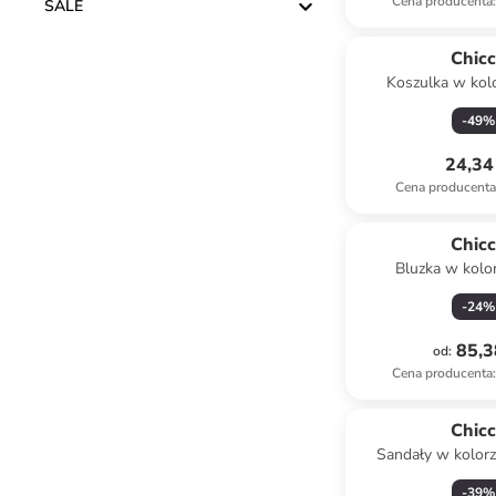
Cena producenta
:
SALE
Chic
Koszulka w kol
-
49
%
24,34 
Cena producent
Chic
Bluzka w kolo
-
24
%
85,3
od
:
Cena producenta
:
Chic
Sandały w kolorz
-
39
%