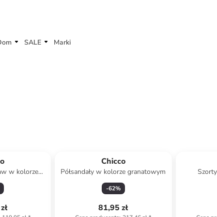
Dom
SALE
Marki
co
Chicco
aw w kolorze
Półsandały w kolorze granatowym
Szorty
owym
-
62
%
zł
81,95 zł