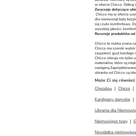
w ofercie Chicco. Odkryj
Zwyczaje dotyczące ubi
Chicco ma w ofercie szer
dla niemowląt były bezpi
się czuło komfortowo. Dz
wysokiej jakości, komfo
Recenzje produktów od C
Chicco to marka znana z
Chicco ma szeroki wybór 
zaspokoić gust każdego r
Chicco oferuje nie tylko 
materiałów, które są mię
następny.
Zaprojektowane 
ubranka od Chicco są ide
Może Ci się równie
Chezalou
Chicco
Kardigany damskie
Ubrania dla Niemowlą
Niemowlęce topy
E
Nosidełka niemowlęc