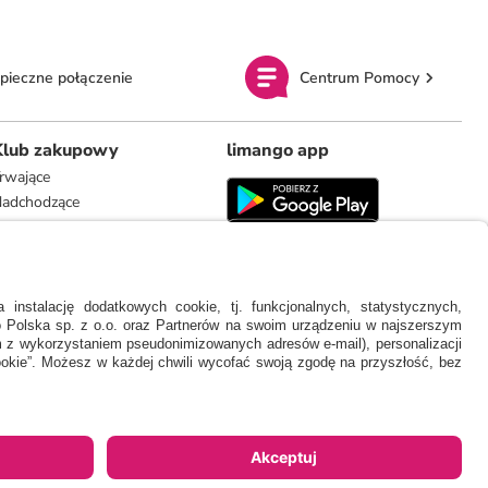
pieczne połączenie
Centrum Pomocy
Klub zakupowy
limango app
rwające
adchodzące
limango.de
limango.nl
 naszą ceną a rekomendowaną ceną detaliczną producenta.