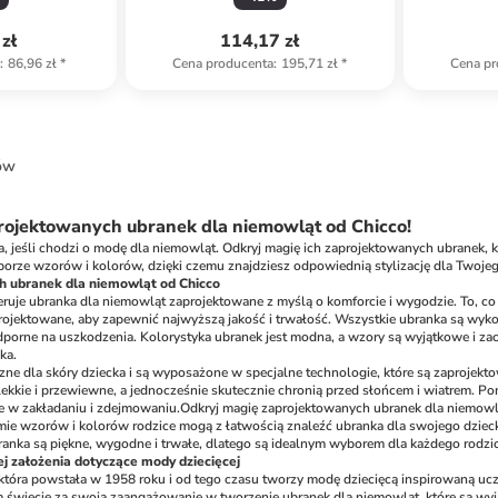
zł
114,17 zł
a
:
86,96 zł
*
Cena producenta
:
195,71 zł
*
Cena pr
ów
rojektowanych ubranek dla niemowląt od Chicco!
a, jeśli chodzi o modę dla niemowląt. Odkryj magię ich zaprojektowanych ubranek, 
orze wzorów i kolorów, dzięki czemu znajdziesz odpowiednią stylizację dla Twoje
 ubranek dla niemowląt od Chicco
feruje ubranka dla niemowląt zaprojektowane z myślą o komforcie i wygodzie. To, co
rojektowane, aby zapewnić najwyższą jakość i trwałość. Wszystkie ubranka są wyk
dporne na uszkodzenia. Kolorystyka ubranek jest modna, a wzory są wyjątkowe i z
ka. 
zne dla skóry dziecka i są wyposażone w specjalne technologie, które są zaprojek
ekkie i przewiewne, a jednocześnie skutecznie chronią przed słońcem i wiatrem. Pon
e w zakładaniu i zdejmowaniu.
Odkryj magię zaprojektowanych ubranek dla niemowląt
gamie wzorów i kolorów rodzice mogą z łatwością znaleźć ubranka dla swojego dziec
branka są piękne, wygodne i trwałe, dlatego są idealnym wyborem dla każdego rodzic
jej założenia dotyczące mody dziecięcej
która powstała w 1958 roku i od tego czasu tworzy modę dziecięcą inspirowaną ucz
 świecie za swoją zaangażowanie w tworzenie ubranek dla niemowląt, które są wyją