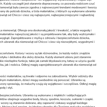
ch. Każdy szczegół jest starannie dopracowany, co pozwala rodzicom czuć 
 niemowląt była zawsze zgodna z najnowszymi trendami modowymi i tworzy 
ny do potrzeb dziecka, a lista materiałów, z których są wykonane ubranka 
ąt od Chicco i ciesz się najlepszymi, najbezpieczniejszymi i najbardziej 
a niemowląt. Oferuje ona doskonałą jakość i trwałość, a także wygodę i 
teriałów najwyższej jakości i są projektowane tak, aby były wytrzymałe i 
ygląd. Zaprojektowane z myślą o zdrowiu i bezpieczeństwie dziecka, 
h ubranek dla niemowląt od Chicco i ciesz się niezwykłymi, wygodnymi i 
czeństwie. Kolory i wzory są tak różnorodne, że każdy rodzic znajdzie 
tyku i delikatne dla skóry dziecka. Każdy element ubioru jest starannie 
 niezbędne funkcje, takie jak zamek błyskawiczny, łatwy w użyciu guziki 
a, jak i rodzica. Odkryj magię zaprojektowanych ubranek dla niemowląt od 
ości materiałów, są trwałe i odporne na zabrudzenia. Wybór odzieży dla 
nym materiałom, dzieci mogą swobodnie się poruszać. Ubranka są 
ory sprawiają, że maluchy czują się wyjątkowo i szczęśliwe. Odkryj magię 
dę i styl.
i bezpieczeństwie. Ubranka są wykonane z miękkich i oddychających 
ów obejmuje wygodne body, bluzy, spodnie, koszule, sukienki i czapki. 
i wzory są starannie dobrane, aby zapewnić ciekawy wygląd każdego 
u. Możesz być pewien, że idealne ubranko dla Twojego malucha znajdziesz 