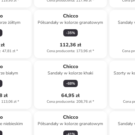
119,95 zł
*
Cena producenta
:
217,46 zł
*
Cena pr
co
Chicco
orze żółtym
Półsandały w kolorze granatowym
Sandały 
-
35
%
zł
112,36 zł
a
:
47,81 zł
*
Cena producenta
:
173,96 zł
*
Cena pr
co
Chicco
rze białym
Sandały w kolorze khaki
Szorty w ko
-
68
%
8 zł
64,95 zł
113,06 zł
*
Cena producenta
:
208,76 zł
*
Cena p
co
Chicco
e niebieskim
Półsandały w kolorze granatowym
Sandały 
-
41
%