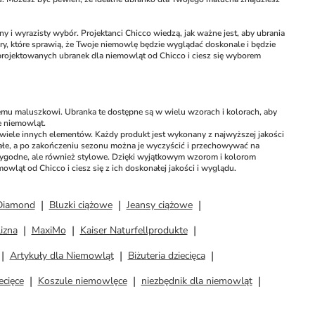
y i wyrazisty wybór. Projektanci Chicco wiedzą, jak ważne jest, aby ubrania 
ry, które sprawią, że Twoje niemowlę będzie wyglądać doskonale i będzie 
projektowanych ubranek dla niemowląt od Chicco i ciesz się wyborem 
emu maluszkowi. Ubranka te dostępne są w wielu wzorach i kolorach, aby 
e niemowląt.
i i wiele innych elementów. Każdy produkt jest wykonany z najwyższej jakości 
małe, a po zakończeniu sezonu można je wyczyścić i przechowywać na 
wygodne, ale również stylowe. Dzięki wyjątkowym wzorom i kolorom 
ląt od Chicco i ciesz się z ich doskonałej jakości i wyglądu.
Diamond
Bluzki ciążowe
Jeansy ciążowe
izna
MaxiMo
Kaiser Naturfellprodukte
Artykuły dla Niemowląt
Biżuteria dziecięca
ecięce
Koszule niemowlęce
niezbędnik dla niemowląt