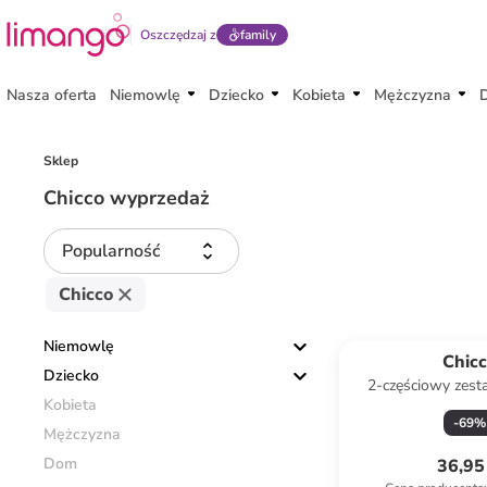
Oszczędzaj z
family
Nasza oferta
Niemowlę
Dziecko
Kobieta
Mężczyzna
Sklep
Chicco wyprzedaż
Popularność
Chicco
Niemowlę
Chic
Dziecko
2-częściowy zest
Kobieta
granat
-
69
%
Mężczyzna
Dom
36,95 