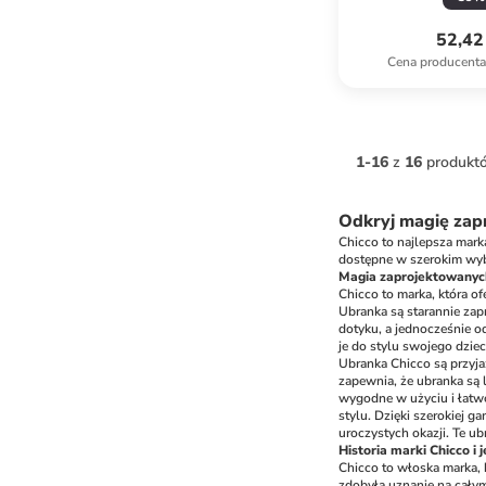
52,42 
Cena producent
1
-
16
z
16
produkt
Odkryj magię zap
Chicco to najlepsza mark
dostępne w szerokim wyb
Magia zaprojektowanych
Chicco to marka, która o
Ubranka są starannie zap
dotyku, a jednocześnie o
je do stylu swojego dziec
Ubranka Chicco są przyja
zapewnia, że ubranka są l
wygodne w użyciu i łatw
stylu. Dzięki szerokiej 
uroczystych okazji. Te u
Historia marki Chicco i 
Chicco to włoska marka, 
zdobyła uznanie na całym