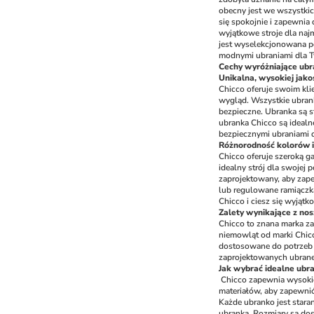
obecny jest we wszystkic
się spokojnie i zapewni
wyjątkowe stroje dla naj
jest wyselekcjonowana po
modnymi ubraniami dla T
Cechy wyróżniające ubr
Unikalna, wysokiej jako
Chicco oferuje swoim klie
wygląd. Wszystkie ubrank
bezpieczne. Ubranka są s
ubranka Chicco są idealn
bezpiecznymi ubraniami d
Różnorodność kolorów i
Chicco oferuje szeroką ga
idealny strój dla swojej 
zaprojektowany, aby zape
lub regulowane ramiączka
Chicco i ciesz się wyją
Zalety wynikające z nos
Chicco to znana marka za
niemowląt od marki Chic
dostosowane do potrzeb n
zaprojektowanych ubrane
Jak wybrać idealne ubr
Chicco zapewnia wysokiej
materiałów, aby zapewnić
Każde ubranko jest stara
ubranka. Rozmiary są dos