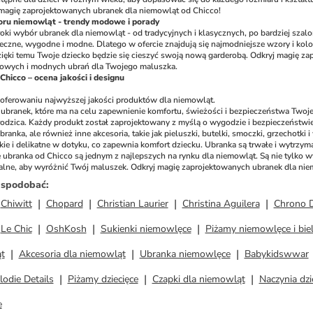
 magię zaprojektowanych ubranek dla niemowląt od Chicco!
oru niemowląt - trendy modowe i porady
oki wybór ubranek dla niemowląt - od tradycyjnych i klasycznych, po bardziej szalon
eczne, wygodne i modne. Dlatego w ofercie znajdują się najmodniejsze wzory i kolo
ięki temu Twoje dziecko będzie się cieszyć swoją nową garderobą. Odkryj magię za
rtowych i modnych ubrań dla Twojego maluszka.
hicco – ocena jakości i designu
aoferowaniu najwyższej jakości produktów dla niemowląt.
ubranek, które ma na celu zapewnienie komfortu, świeżości i bezpieczeństwa Twoj
odzica. Każdy produkt został zaprojektowany z myślą o wygodzie i bezpieczeństwi
ubranka, ale również inne akcesoria, takie jak pieluszki, butelki, smoczki, grzechotk
kkie i delikatne w dotyku, co zapewnia komfort dziecku. Ubranka są trwałe i wytrzy
ubranka od Chicco są jednym z najlepszych na rynku dla niemowląt. Są nie tylko 
alne, aby wyróżnić Twój maluszek. Odkryj magię zaprojektowanych ubranek dla niemow
ż spodobać
:
Chiwitt
Chopard
Christian Laurier
Christina Aguilera
Chrono 
Le Chic
OshKosh
Sukienki niemowlęce
Piżamy niemowlęce i biel
t
Akcesoria dla niemowląt
Ubranka niemowlęce
Babykidswwar
lodie Details
Piżamy dziecięce
Czapki dla niemowląt
Naczynia dzi
e