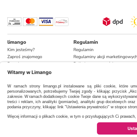
limango
Regulamin
Kim jesteśmy?
Regulamin
Zaproś znajomego
Regulaminy akcji marketingowyc
Pracuj u nas
Polityka prywatności
Informacje dla prasy
Ustawienia prywatności
Compliance
* Rekomendowana, niewiążąca cena detaliczna producenta