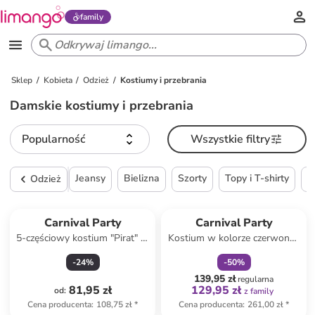
family
Sklep
Kobieta
Odzież
Kostiumy i przebrania
Damskie kostiumy i przebrania
Popularność
Wszystkie filtry
Jeansy
Bielizna
Szorty
Topy i T-shirty
S
Odzież
zniżka
family
Carnival Party
Carnival Party
5-częściowy kostium "Pirat" w
Kostium w kolorze czerwono-
kolorze czerwono-czarnym
białym
-
24
%
-
50
%
139,95 zł
regularna
81,95 zł
129,95 zł
od
:
z family
Cena producenta
:
108,75 zł
*
Cena producenta
:
261,00 zł
*