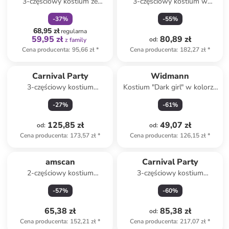
3-częściowy kostium ze
3-częściowy kostium w
wzorem
kolorze złoto-białym
-
37
%
-
55
%
68,95 zł
regularna
59,95 zł
80,89 zł
od
:
z family
Cena producenta
:
95,66 zł
*
Cena producenta
:
182,27 zł
*
Carnival Party
Widmann
3-częściowy kostium
Kostium "Dark girl" w kolorze
"Poseidon" w kolorze
czarnym
-
27
%
-
61
%
turkusowo-niebieskim
125,85 zł
49,07 zł
od
:
od
:
Cena producenta
:
173,57 zł
*
Cena producenta
:
126,15 zł
*
amscan
Carnival Party
2-częściowy kostium
3-częściowy kostium
"Ketchup" w kolorze
"Flapper" w kolorze czarnym
-
57
%
-
60
%
czerwonym
65,38 zł
85,38 zł
od
:
Cena producenta
:
152,21 zł
*
Cena producenta
:
217,07 zł
*