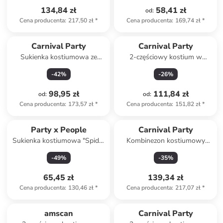
134,84 zł
58,41 zł
od
:
Cena producenta
:
217,50 zł
*
Cena producenta
:
169,74 zł
*
Carnival Party
Carnival Party
Sukienka kostiumowa ze
2-częściowy kostium w
wzorem
kolorze różowym
-
42
%
-
26
%
98,95 zł
111,84 zł
od
:
od
:
Cena producenta
:
173,57 zł
*
Cena producenta
:
151,82 zł
*
Party x People
Carnival Party
Sukienka kostiumowa "Spider
Kombinezon kostiumowy
Lady" w kolorze czarnym
"Rekin" w kolorze szaro-
-
49
%
-
35
%
białym
65,45 zł
139,34 zł
Cena producenta
:
130,46 zł
*
Cena producenta
:
217,07 zł
*
zniżka
family
amscan
Carnival Party