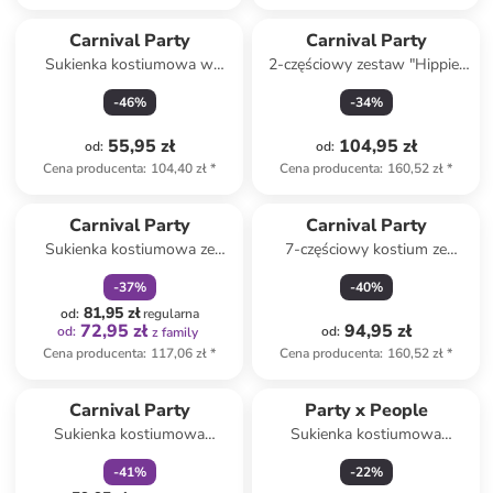
Carnival Party
Carnival Party
Sukienka kostiumowa w
2-częściowy zestaw "Hippie"
kolorze różowym ze wzorem
w kolorze brązowym ze
-
46
%
-
34
%
wzorem
55,95 zł
104,95 zł
od
:
od
:
Cena producenta
:
104,40 zł
*
Cena producenta
:
160,52 zł
*
zniżka
family
Carnival Party
Carnival Party
Sukienka kostiumowa ze
7-częściowy kostium ze
wzorem
wzorem
-
37
%
-
40
%
81,95 zł
od
:
regularna
72,95 zł
94,95 zł
od
:
od
:
z family
Cena producenta
:
117,06 zł
*
Cena producenta
:
160,52 zł
*
zniżka
family
Carnival Party
Party x People
Sukienka kostiumowa
Sukienka kostiumowa
"Cowgirl" w kolorze
"Piratin" w kolorze czarno-
-
41
%
-
22
%
jasnobrązowym
białym