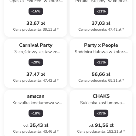
Opaska "Evil Fee" w kolorze
Peruka "Steamy" w kolorze
czarnym
czarno-białym
-
16
%
-
21
%
32,67 zł
37,03 zł
Cena producenta
:
39,11 zł
*
Cena producenta
:
47,42 zł
*
Carnival Party
Party x People
3-częściowy zestaw ze
Spódnica tiulowa w kolorze
wzorem
czarnym
-
20
%
-
13
%
37,47 zł
56,66 zł
Cena producenta
:
47,42 zł
*
Cena producenta
:
65,21 zł
*
amscan
CHAKS
Koszulka kostiumowa w
Sukienka kostiumowa
kolorze zielonym
"WEDNESDAY ©" w kolorze
-
18
%
-
39
%
czarnym
35,43 zł
91,56 zł
od
:
od
:
Cena producenta
:
43,46 zł
*
Cena producenta
:
152,21 zł
*