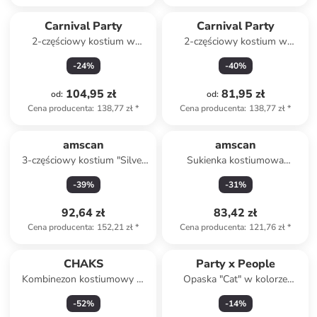
Carnival Party
Carnival Party
2-częściowy kostium w
2-częściowy kostium w
kolorze fioletowym
kolorze niebieskim
-
24
%
-
40
%
104,95 zł
81,95 zł
od
:
od
:
Cena producenta
:
138,77 zł
*
Cena producenta
:
138,77 zł
*
amscan
amscan
3-częściowy kostium "Silver
Sukienka kostiumowa
Flapper Dress" w kolorze
"Ladybug" w kolorze
-
39
%
-
31
%
srebrnym
czerwono-czarnym
92,64 zł
83,42 zł
Cena producenta
:
152,21 zł
*
Cena producenta
:
121,76 zł
*
CHAKS
Party x People
Kombinezon kostiumowy w
Opaska "Cat" w kolorze
kolorze szaro-białym
czarnym
-
52
%
-
14
%