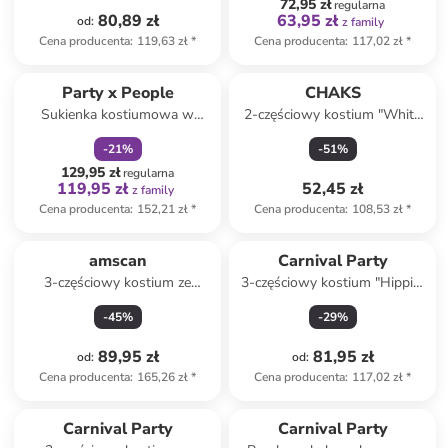
72,95 zł
regularna
80,89 zł
63,95 zł
od
:
z family
Cena producenta
:
119,63 zł
*
Cena producenta
:
117,02 zł
*
zniżka
family
Party x People
CHAKS
Sukienka kostiumowa w
2-częściowy kostium "White
kolorze granatowym
Dots" w kolorze różowym
-
21
%
-
51
%
129,95 zł
regularna
119,95 zł
52,45 zł
z family
Cena producenta
:
152,21 zł
*
Cena producenta
:
108,53 zł
*
amscan
Carnival Party
3-częściowy kostium ze
3-częściowy kostium "Hippie"
wzorem
w kolorze jasnobrązowym ze
-
45
%
-
29
%
wzorem
89,95 zł
81,95 zł
od
:
od
:
Cena producenta
:
165,26 zł
*
Cena producenta
:
117,02 zł
*
Carnival Party
Carnival Party