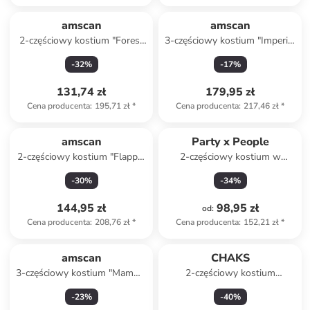
amscan
amscan
2-częściowy kostium "Forest
3-częściowy kostium "Imperial
elf" w kolorze zielonym
Empress" w kolorze
-
32
%
-
17
%
czerwono-białym
131,74 zł
179,95 zł
Cena producenta
:
195,71 zł
*
Cena producenta
:
217,46 zł
*
amscan
Party x People
2-częściowy kostium "Flapper
2-częściowy kostium w
Lady Roxy" w kolorze czarnym
kolorze czerwono-niebieskim
-
30
%
-
34
%
144,95 zł
98,95 zł
od
:
Cena producenta
:
208,76 zł
*
Cena producenta
:
152,21 zł
*
amscan
CHAKS
3-częściowy kostium "Mamma
2-częściowy kostium
Mia Disco Dancer" w kolorze
"Stewardess" w kolorze
-
23
%
-
40
%
biało-niebieskim
czerwonym