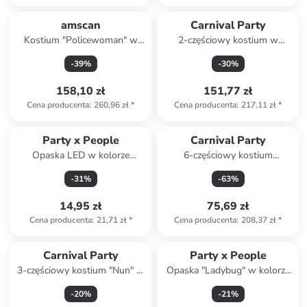
amscan
Carnival Party
Kostium "Policewoman" w
2-częściowy kostium w
kolorze czarnym
kolorze czerwonym
-
39
%
-
30
%
158,10 zł
151,77 zł
Cena producenta
:
260,96 zł
*
Cena producenta
:
217,11 zł
*
Party x People
Carnival Party
Opaska LED w kolorze
6-częściowy kostium
fioletowym
"Egyptian queen" w kolorze
-
31
%
-
63
%
złoto-biało-turkusowym
14,95 zł
75,69 zł
Cena producenta
:
21,71 zł
*
Cena producenta
:
208,37 zł
*
Carnival Party
Party x People
3-częściowy kostium "Nun" w
Opaska "Ladybug" w kolorze
kolorze czarnym
czerwonym
-
20
%
-
21
%