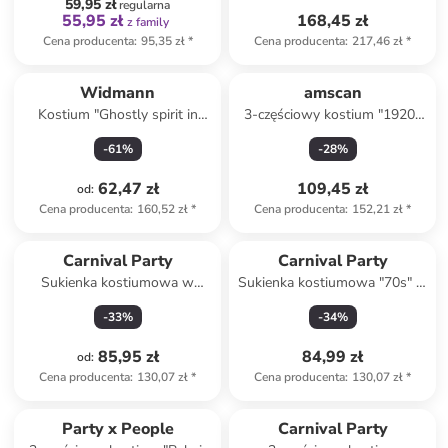
59,95 zł
regularna
55,95 zł
168,45 zł
z family
Cena producenta
:
95,35 zł
*
Cena producenta
:
217,46 zł
*
Widmann
amscan
Kostium "Ghostly spirit in
3-częściowy kostium "1920s
chains" w kolorze szarym
Bathing suit" w kolorze
-
61
%
-
28
%
czerwonym
62,47 zł
109,45 zł
od
:
Cena producenta
:
160,52 zł
*
Cena producenta
:
152,21 zł
*
Carnival Party
Carnival Party
Sukienka kostiumowa w
Sukienka kostiumowa "70s" w
kolorze pomarańczowym ze
kolorze czarno-białym
-
33
%
-
34
%
wzorem
85,95 zł
84,99 zł
od
:
Cena producenta
:
130,07 zł
*
Cena producenta
:
130,07 zł
*
Party x People
Carnival Party