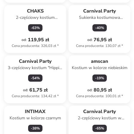
CHAKS
Carnival Party
2-częściowy kostium
Sukienka kostiumowa
"Wednesday© Prom Night" w
"Sixties" ze wzorem
-
63
%
-
40
%
kolorze czarnym
119,95 zł
76,95 zł
od
:
od
:
Cena producenta
:
326,03 zł
*
Cena producenta
:
130,07 zł
*
Carnival Party
amscan
3-częściowy kostium "Hippie"
Kostium w kolorze niebieskim
ze wzorem
-
54
%
-
19
%
61,75 zł
80,95 zł
od
:
od
:
Cena producenta
:
134,42 zł
*
Cena producenta
:
100,01 zł
*
INTIMAX
Carnival Party
Kostium w kolorze czarnym
2-częściowy kostium w
kolorze złoto-czarnym
-
38
%
-
65
%