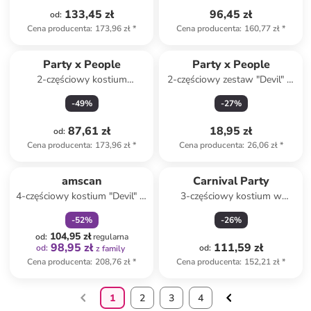
133,45 zł
96,45 zł
od
:
Cena producenta
:
173,96 zł
*
Cena producenta
:
160,77 zł
*
Party x People
Party x People
2-częściowy kostium
2-częściowy zestaw "Devil" w
"Leopard" w kolorze brązowo-
kolorze czerwonym
-
49
%
-
27
%
czarnym
87,61 zł
18,95 zł
od
:
Cena producenta
:
173,96 zł
*
Cena producenta
:
26,06 zł
*
zniżka
family
amscan
Carnival Party
4-częściowy kostium "Devil" w
3-częściowy kostium w
kolorze czerwonym
kolorze czerwonym
-
52
%
-
26
%
104,95 zł
od
:
regularna
98,95 zł
111,59 zł
od
:
od
:
z family
Cena producenta
:
208,76 zł
*
Cena producenta
:
152,21 zł
*
1
2
3
4