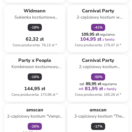
zniżka
family
Widmann
Carnival Party
Sukienka kostiumowa
2-częściowy kostium w
"MORTISIA" w kolorze
kolorze czarnym
-
18
%
-
41
%
czarnym
109,95 zł
regularna
62,32 zł
104,95 zł
z family
Cena producenta
:
76,13 zł
*
Cena producenta
:
179,47 zł
*
zniżka
family
Party x People
Carnival Party
Kombinezon kostiumowy
2-częściowy kostium
"Cockroach" w kolorze
"Midnight Vampiress" w
-
16
%
-
50
%
brązowym
kolorze czerwono-czarnym
89,95 zł
od
:
regularna
144,95 zł
81,95 zł
od
:
z family
Cena producenta
:
173,96 zł
*
Cena producenta
:
165,26 zł
*
zniżka
family
amscan
amscan
2-częściowy kostium "Vampir"
3-częściowy kostium "The
w kolorze czerwono-czarnym
20s" w kolorze czarnym
-
26
%
-
17
%