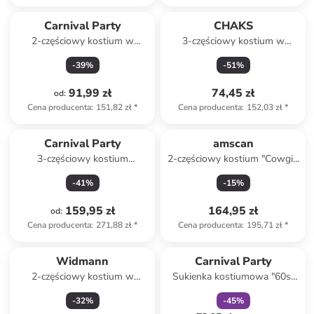
Carnival Party
CHAKS
2-częściowy kostium w
3-częściowy kostium w
kolorze fioletowym
kolorze różowym
-
39
%
-
51
%
91,99 zł
74,45 zł
od
:
Cena producenta
:
151,82 zł
*
Cena producenta
:
152,03 zł
*
Carnival Party
amscan
3-częściowy kostium
2-częściowy kostium "Cowgirl
"Steampunk" w kolorze
Wilder Westen" w kolorze
-
41
%
-
15
%
jasnobrązowo-kremowym
czerwono-niebieskim
159,95 zł
164,95 zł
od
:
Cena producenta
:
271,88 zł
*
Cena producenta
:
195,71 zł
*
zniżka
family
Widmann
Carnival Party
2-częściowy kostium w
Sukienka kostiumowa "60s"
kolorze białym
ze wzorem
-
32
%
-
45
%