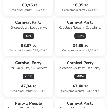
109,95 zł
16,95 zł
Cena producenta
:
138,77 zł
*
Cena producenta
:
21,71 zł
*
Carnival Party
Carnival Party
3-częściowy kostium w
Kapelusz "Luxury Captain" w
kolorze srebrnym
kolorze biało-czarnym
-
56
%
-
15
%
98,87 zł
34,85 zł
Cena producenta
:
228,46 zł
*
Cena producenta
:
41,33 zł
*
Carnival Party
Carnival Party
Peruka "Glitzy" w kolorze
2-częściowy kostium "Party"
różowym
w kolorze srebrno-czarnym
-
14
%
-
61
%
47,94 zł
67,40 zł
Cena producenta
:
56,12 zł
*
Cena producenta
:
173,57 zł
*
Party x People
Carnival Party