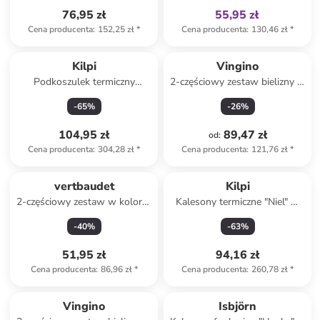
76,95 zł
55,95 zł
Cena producenta
:
152,25 zł
*
Cena producenta
:
130,46 zł
*
Kilpi
Vingino
Podkoszulek termiczny
2-częściowy zestaw bielizny w
"Willie" w kolorze
kolorze khaki
-
65
%
-
26
%
jasnoróżowym
104,95 zł
89,47 zł
od
:
Cena producenta
:
304,28 zł
*
Cena producenta
:
121,76 zł
*
vertbaudet
Kilpi
2-częściowy zestaw w kolorze
Kalesony termiczne "Niel" w
czarnym
kolorze czarnym
-
40
%
-
63
%
51,95 zł
94,16 zł
Cena producenta
:
86,96 zł
*
Cena producenta
:
260,78 zł
*
Vingino
Isbjörn