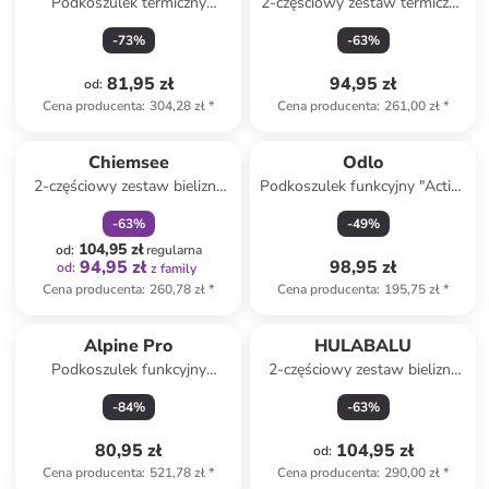
Podkoszulek termiczny
2-częściowy zestaw termiczny
"Willie" w kolorze różowo-
"Pow II" w kolorze
-
73
%
-
63
%
granatowym
fioletowym
81,95 zł
94,95 zł
od
:
Cena producenta
:
304,28 zł
*
Cena producenta
:
261,00 zł
*
zniżka
family
Chiemsee
Odlo
2-częściowy zestaw bielizny
Podkoszulek funkcyjny "Active
sportowej w kolorze różowo-
Warm Eco" w kolorze szarym
-
63
%
-
49
%
pomarańczowym
104,95 zł
od
:
regularna
94,95 zł
98,95 zł
od
:
z family
Cena producenta
:
260,78 zł
*
Cena producenta
:
195,75 zł
*
Alpine Pro
HULABALU
Podkoszulek funkcyjny
2-częściowy zestaw bielizny
"Seamo" w kolorze zielonym
funkcyjnej w kolorze
-
84
%
-
63
%
granatowym
80,95 zł
104,95 zł
od
:
Cena producenta
:
521,78 zł
*
Cena producenta
:
290,00 zł
*