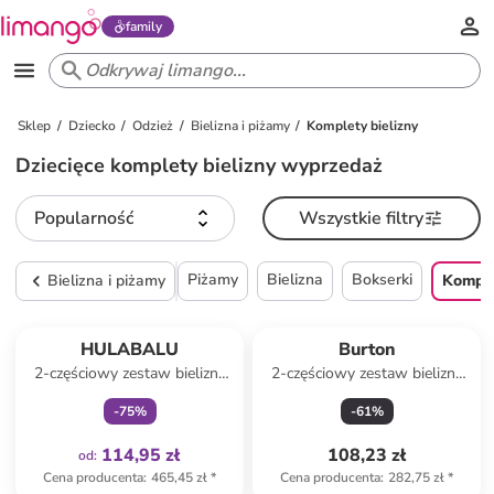
family
Sklep
Dziecko
Odzież
Bielizna i piżamy
Komplety bielizny
Dziecięce komplety bielizny wyprzedaż
Popularność
Wszystkie filtry
Piżamy
Bielizna
Bokserki
Bielizna i piżamy
Komple
Tylko z
family
HULABALU
Burton
2-częściowy zestaw bielizny
2-częściowy zestaw bielizny
funkcyjnej w kolorze czarnym
funkcyjnej "Lightweight" ze
-
75
%
-
61
%
wzorem
114,95 zł
108,23 zł
od
:
Cena producenta
:
465,45 zł
*
Cena producenta
:
282,75 zł
*