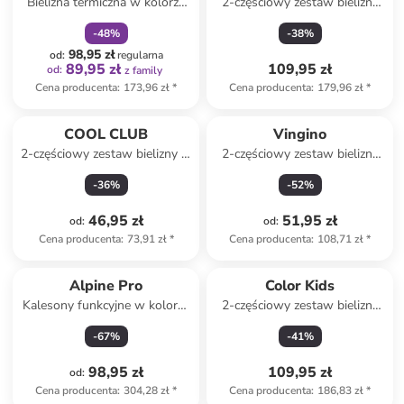
Bielizna termiczna w kolorze
2-częściowy zestaw bielizny
czarnym
termicznej w kolorze zielonym
-
48
%
-
38
%
98,95 zł
od
:
regularna
89,95 zł
109,95 zł
od
:
z family
Cena producenta
:
173,96 zł
*
Cena producenta
:
179,96 zł
*
COOL CLUB
Vingino
2-częściowy zestaw bielizny w
2-częściowy zestaw bielizny
kolorze czarnym
ze wzorem
-
36
%
-
52
%
46,95 zł
51,95 zł
od
:
od
:
Cena producenta
:
73,91 zł
*
Cena producenta
:
108,71 zł
*
Alpine Pro
Color Kids
Kalesony funkcyjne w kolorze
2-częściowy zestaw bielizny
różowym
funkcyjnej w kolorze różowo-
-
67
%
-
41
%
zielono-granatowym
98,95 zł
109,95 zł
od
:
Cena producenta
:
304,28 zł
*
Cena producenta
:
186,83 zł
*