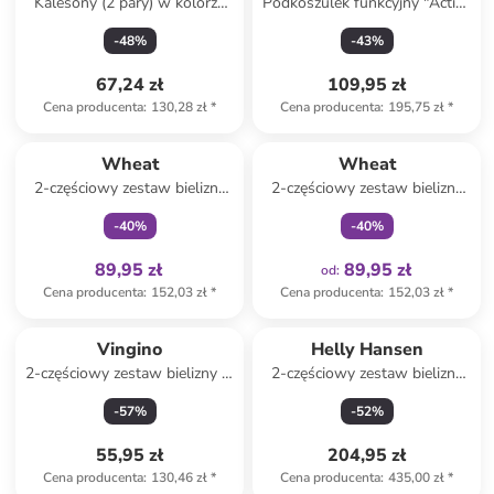
Kalesony (2 pary) w kolorze
Podkoszulek funkcyjny "Active
granatowo-białym
Warm Eco" w kolorze czarnym
-
48
%
-
43
%
67,24 zł
109,95 zł
Cena producenta
:
130,28 zł
*
Cena producenta
:
195,75 zł
*
Tylko z
family
Tylko z
family
Wheat
Wheat
2-częściowy zestaw bielizny
2-częściowy zestaw bielizny
"Louis" w kolorze błękitnym
"Havanna" w kolorze
-
40
%
-
40
%
pomarańczowym
89,95 zł
89,95 zł
od
:
Cena producenta
:
152,03 zł
*
Cena producenta
:
152,03 zł
*
Vingino
Helly Hansen
2-częściowy zestaw bielizny w
2-częściowy zestaw bielizny
kolorze czerwono-różowym
funkcyjnej w kolorze
-
57
%
-
52
%
jasnoróżowo-miętowym
55,95 zł
204,95 zł
Cena producenta
:
130,46 zł
*
Cena producenta
:
435,00 zł
*