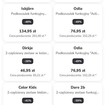
Isbjörn
Odlo
Podkoszulek funkcyjny
Podkoszulek funkcyjny "Active
"Husky" w kolorze szarym
Warm Eco" w kolorze czarnym
-
48
%
-
49
%
134,95 zł
76,95 zł
Cena producenta
:
261,00 zł
*
Cena producenta
:
152,25 zł
*
Dirkje
Odlo
2-częściowy zestaw w kolorze
Podkoszulek funkcyjny "Active
pomarańczowo-granatowym
Warm Eco" w kolorze
-
28
%
-
49
%
bordowym
46,95 zł
76,95 zł
Cena producenta
:
65,21 zł
*
Cena producenta
:
152,25 zł
*
Color Kids
Dare 2b
2-częściowy zestaw bielizny
2-częściowy zestaw funkcyjny
funkcyjnej w kolorze
"In The Zone III" w kolorze
-
41
%
-
59
%
niebiesko-różowym
granatowym