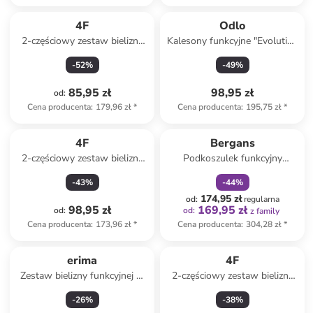
4F
Odlo
2-częściowy zestaw bielizny
Kalesony funkcyjne "Evolution
termicznej w kolorze czarnym
Warm" w kolorze czarnym
-
52
%
-
49
%
85,95 zł
98,95 zł
od
:
Cena producenta
:
179,96 zł
*
Cena producenta
:
195,75 zł
*
zniżka
family
4F
Bergans
2-częściowy zestaw bielizny
Podkoszulek funkcyjny
termicznej w kolorze różowym
"Pureerino" w kolorze
-
43
%
-
44
%
turkusowym
174,95 zł
od
:
regularna
98,95 zł
169,95 zł
od
:
od
:
z family
Cena producenta
:
173,96 zł
*
Cena producenta
:
304,28 zł
*
erima
4F
Zestaw bielizny funkcyjnej w
2-częściowy zestaw bielizny
kolorze czarnym
termicznej w kolorze
-
26
%
-
38
%
niebieskim