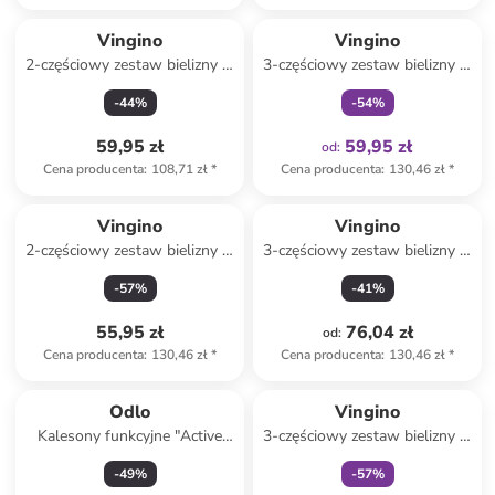
Tylko z
family
Vingino
Vingino
2-częściowy zestaw bielizny w
3-częściowy zestaw bielizny w
kolorze niebiesko-czarnym
kolorze brązowo-
-
44
%
-
54
%
pomarańczowym
59,95 zł
59,95 zł
od
:
Cena producenta
:
108,71 zł
*
Cena producenta
:
130,46 zł
*
Vingino
Vingino
2-częściowy zestaw bielizny w
3-częściowy zestaw bielizny w
kolorze różowo-czarnym
kolorze fioletowo-różowym
-
57
%
-
41
%
55,95 zł
76,04 zł
od
:
Cena producenta
:
130,46 zł
*
Cena producenta
:
130,46 zł
*
Tylko z
family
Odlo
Vingino
Kalesony funkcyjne "Active
3-częściowy zestaw bielizny w
Warm Eco" w kolorze
kolorze różowo-niebieskim
-
49
%
-
57
%
czerwonym