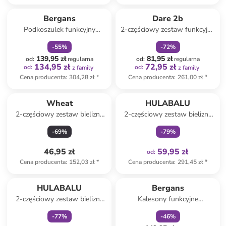
zniżka
family
zniżka
family
Bergans
Dare 2b
Podkoszulek funkcyjny
2-częściowy zestaw funkcyjny
"Pureerino" w kolorze
"In The Zone III" w kolorze
-
55
%
-
72
%
niebieskim
różowym
139,95 zł
81,95 zł
od
:
regularna
od
:
regularna
134,95 zł
72,95 zł
od
:
od
:
z family
z family
Cena producenta
:
304,28 zł
*
Cena producenta
:
261,00 zł
*
Tylko z
family
Wheat
HULABALU
2-częściowy zestaw bielizny
2-częściowy zestaw bielizny
"Havanna" w kolorze
funkcyjnej w kolorze różowym
-
69
%
-
79
%
jasnoróżowym
46,95 zł
59,95 zł
od
:
Cena producenta
:
152,03 zł
*
Cena producenta
:
291,45 zł
*
Tylko z
family
zniżka
family
HULABALU
Bergans
2-częściowy zestaw bielizny
Kalesony funkcyjne
funkcyjnej w kolorze czarno-
"Pureerino" w kolorze
-
77
%
-
46
%
szarym
turkusowym