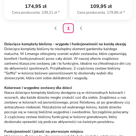
174,95 zł
109,95 zł
Cena producenta
:
239,21 zł
*
Cena producenta
:
179,96 zł
*
1
Dziecięce komplety bielizny - wygoda i funkcjonalność na każdą okazję
Dziecięce komplety bielizny to niezbędny element garderoby każdego 
malucha. W Limango oferujemy szeroki wybór zestawów, które zapewniają 
komfort i funkcjonalność przez cały dzień. W naszej ofercie znajdziesz 
zarówno klasyczne zestawy, jak i te funkcyjne, idealne na chłodniejsze dni czy 
do aktywności sportowych. Przykładowo, 2-częściowy zestaw bielizny 
"Soffia" w kolorze beżowo-jasnoróżowym to doskonały wybór dla 
dziewczynki, która ceni sobie delikatność i wygodę.
Kolorowe i wygodne zestawy dla dzieci
Nasze dziecięce komplety bielizny dostępne są w różnorodnych kolorach i 
wzorach, aby każde dziecko mogło znaleźć coś dla siebie. Znajdziesz u nas 
zestawy w kolorach od jasnoróżowego, przez fioletowy, aż po granatowy czy 
antracytowo-niebieski. Niezależnie od wybranego koloru, każde dziecko 
poczuje się w naszej bieliźnie wygodnie i swobodnie. Szczególnie polecamy 
2-częściowy zestaw bielizny funkcyjnej w kolorze granatowym, który 
doskonale sprawdzi się podczas aktywności na świeżym powietrzu.
Funkcjonalność i jakość na pierwszym miejscu