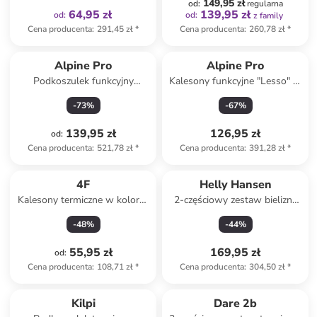
149,95 zł
od
:
regularna
64,95 zł
139,95 zł
od
:
od
:
z family
Cena producenta
:
291,45 zł
*
Cena producenta
:
260,78 zł
*
Alpine Pro
Alpine Pro
Podkoszulek funkcyjny
Kalesony funkcyjne "Lesso" w
"Seamo" w kolorze różowym
kolorze różowym
-
73
%
-
67
%
139,95 zł
126,95 zł
od
:
Cena producenta
:
521,78 zł
*
Cena producenta
:
391,28 zł
*
4F
Helly Hansen
Kalesony termiczne w kolorze
2-częściowy zestaw bielizny
błękitnym
funkcyjnej "Lifa" w kolorze
-
48
%
-
44
%
granatowym
55,95 zł
169,95 zł
od
:
Cena producenta
:
108,71 zł
*
Cena producenta
:
304,50 zł
*
Kilpi
Dare 2b