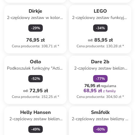
Dirkje
LEGO
2-częściowy zestaw w kolorze
2-częściowy zestaw funkcyjny
kremowo-jasnoróżowym
"Agan 804" w kolorze
-
29
%
-
34
%
jasnoróżowo-różowym
76,95 zł
85,95 zł
od
:
Cena producenta
:
108,71 zł
*
Cena producenta
:
130,28 zł
*
zniżka
family
Odlo
Dare 2b
Podkoszulek funkcyjny "Active
2-częściowy zestaw bielizny
Warm Eco" w kolorze szarym
funkcyjnej "In The ZoneII" w
-
52
%
-
77
%
kolorze czarnym
76,95 zł
regularna
72,95 zł
68,95 zł
od
:
z family
Cena producenta
:
152,25 zł
*
Cena producenta
:
304,50 zł
*
Tylko z
family
Helly Hansen
Småfolk
2-częściowy zestaw bielizny
2-częściowy zestaw bielizny w
funkcyjnej "Lifa" w kolorze
kolorze zielonym
-
49
%
-
60
%
różowo-czarnym