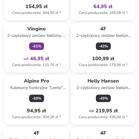
154,95 zł
64,95 zł
Cena producenta
:
304,50 zł
*
Cena producenta
:
165,08 zł
*
Tylko z
family
Vingino
4F
2-częściowy zestaw bielizny w
2-częściowy zestaw bielizny
kolorze brązowo-czarnym
termicznej w kolorze czarnym
-
61
%
-
43
%
46,95 zł
100,99 zł
od
:
Cena producenta
:
121,76 zł
*
Cena producenta
:
179,96 zł
*
Alpine Pro
Helly Hansen
Kalesony funkcyjne "Lento"
2-częściowy zestaw bielizny
kolorze granatowym
funkcyjnej w kolorze czarno-
-
68
%
-
49
%
jasnobrązowym
94,95 zł
219,95 zł
od
:
Cena producenta
:
304,28 zł
*
Cena producenta
:
435,00 zł
*
zniżka
family
4F
4F