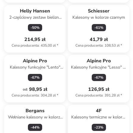
Helly Hansen
Schiesser
2-częściowy zestaw bielizny
Kalesony w kolorze czarnym
funkcyjnej w kolorze
-
50
%
-
61
%
błękitnym
214,95 zł
41,79 zł
Cena producenta
:
435,00 zł
*
Cena producenta
:
108,53 zł
*
Alpine Pro
Alpine Pro
Kalesony funkcyjne "Lento"
Kalesony funkcyjne "Lesso" w
kolorze błękitnym
kolorze zielonym
-
67
%
-
67
%
98,95 zł
126,95 zł
od
:
Cena producenta
:
304,28 zł
*
Cena producenta
:
391,28 zł
*
Bergans
4F
Wełniane kalesony w kolorze
Kalesony termiczne w kolorze
czarnym
czarnym
-
44
%
-
23
%