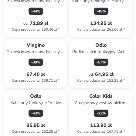
3-częściowy zestaw bielizny w
Kalesony funkcyjne "Husky" w
kolorze czerwono-różowym
kolorze szarym
-
44
%
-
48
%
71,89 zł
134,95 zł
od
:
Cena producenta
:
130,46 zł
*
Cena producenta
:
261,00 zł
*
Vingino
Odlo
2-częściowy zestaw bielizny w
Podkoszulek funkcyjny "Active
kolorze granatowym
Warm Eco" w kolorze
-
38
%
-
57
%
czerwonym
67,40 zł
64,95 zł
od
:
Cena producenta
:
108,71 zł
*
Cena producenta
:
152,25 zł
*
Odlo
Color Kids
Kalesony funkcyjne "Active
2-częściowy zestaw bielizny
Warm Eco" w kolorze czarnym
funkcyjnej w kolorze czarnym
-
43
%
-
32
%
85,95 zł
113,90 zł
Cena producenta
:
152,25 zł
*
Cena producenta
:
167,76 zł
*