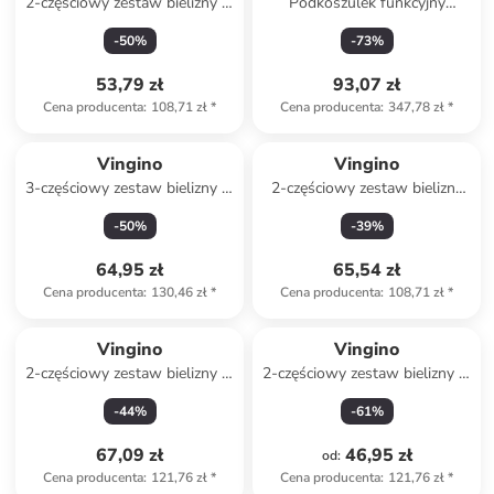
2-częściowy zestaw bielizny w
Podkoszulek funkcyjny
kolorze fioletowym
"Amboso" w kolorze błękitno-
-
50
%
-
73
%
jasnoróżowym
53,79 zł
93,07 zł
Cena producenta
:
108,71 zł
*
Cena producenta
:
347,78 zł
*
Vingino
Vingino
3-częściowy zestaw bielizny w
2-częściowy zestaw bielizny
kolorze granatowo-
"Logo" w kolorze czarnym
-
50
%
-
39
%
fioletowym
64,95 zł
65,54 zł
Cena producenta
:
130,46 zł
*
Cena producenta
:
108,71 zł
*
Vingino
Vingino
2-częściowy zestaw bielizny w
2-częściowy zestaw bielizny w
kolorze czarno-granatowym
kolorze fioletowo-czerwonym
-
44
%
-
61
%
67,09 zł
46,95 zł
od
:
Cena producenta
:
121,76 zł
*
Cena producenta
:
121,76 zł
*