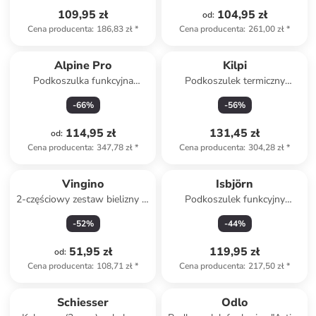
109,95 zł
104,95 zł
od
:
Cena producenta
:
186,83 zł
*
Cena producenta
:
261,00 zł
*
Alpine Pro
Kilpi
Podkoszulka funkcyjna
Podkoszulek termiczny
"Amboso" w kolorze
"Willie" w kolorze
-
66
%
-
56
%
granatowym
jasnoróżowym
114,95 zł
131,45 zł
od
:
Cena producenta
:
347,78 zł
*
Cena producenta
:
304,28 zł
*
Vingino
Isbjörn
2-częściowy zestaw bielizny w
Podkoszulek funkcyjny
kolorze beżowo-czarnym
"Husky" w kolorze czarnym
-
52
%
-
44
%
51,95 zł
119,95 zł
od
:
Cena producenta
:
108,71 zł
*
Cena producenta
:
217,50 zł
*
Schiesser
Odlo