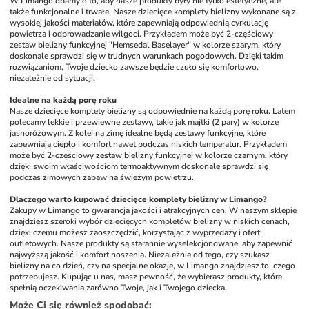
W Limango dbamy o to, aby nasze produkty były nie tylko estetyczne, ale 
także funkcjonalne i trwałe. Nasze dziecięce komplety bielizny wykonane są z 
wysokiej jakości materiałów, które zapewniają odpowiednią cyrkulację 
powietrza i odprowadzanie wilgoci. Przykładem może być 2-częściowy 
zestaw bielizny funkcyjnej "Hemsedal Baselayer" w kolorze szarym, który 
doskonale sprawdzi się w trudnych warunkach pogodowych. Dzięki takim 
rozwiązaniom, Twoje dziecko zawsze będzie czuło się komfortowo, 
niezależnie od sytuacji.
Idealne na każdą porę roku
Nasze dziecięce komplety bielizny są odpowiednie na każdą porę roku. Latem 
polecamy lekkie i przewiewne zestawy, takie jak majtki (2 pary) w kolorze 
jasnoróżowym. Z kolei na zimę idealne będą zestawy funkcyjne, które 
zapewniają ciepło i komfort nawet podczas niskich temperatur. Przykładem 
może być 2-częściowy zestaw bielizny funkcyjnej w kolorze czarnym, który 
dzięki swoim właściwościom termoaktywnym doskonale sprawdzi się 
podczas zimowych zabaw na świeżym powietrzu.
Dlaczego warto kupować dziecięce komplety bielizny w Limango?
Zakupy w Limango to gwarancja jakości i atrakcyjnych cen. W naszym sklepie 
znajdziesz szeroki wybór dziecięcych kompletów bielizny w niskich cenach, 
dzięki czemu możesz zaoszczędzić, korzystając z wyprzedaży i ofert 
outletowych. Nasze produkty są starannie wyselekcjonowane, aby zapewnić 
najwyższą jakość i komfort noszenia. Niezależnie od tego, czy szukasz 
bielizny na co dzień, czy na specjalne okazje, w Limango znajdziesz to, czego 
potrzebujesz. Kupując u nas, masz pewność, że wybierasz produkty, które 
spełnią oczekiwania zarówno Twoje, jak i Twojego dziecka.
Może Ci się również spodobać
: