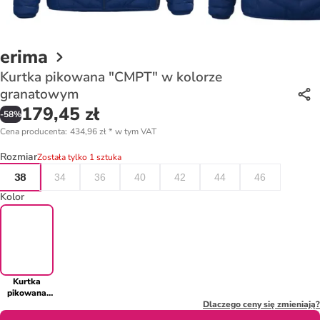
erima
Kurtka pikowana "CMPT" w kolorze
granatowym
179,45 zł
-
58
%
Cena producenta
:
434,96 zł
*
w tym VAT
Rozmiar
Została tylko 1 sztuka
38
34
36
40
42
44
46
Kolor
Kurtka
pikowana
"CMPT" w
Dlaczego ceny się zmieniają?
kolorze