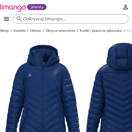
family
Sklep
Kobieta
Odzież
Okrycia wierzchnie
Kurtki i płaszcze pikowane
Ku