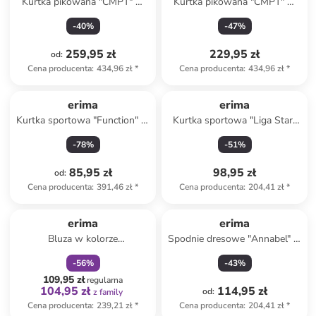
Kurtka pikowana "CMPT" w
Kurtka pikowana "CMPT" w
kolorze czarnym
kolorze niebieskim
-
40
%
-
47
%
259,95 zł
229,95 zł
od
:
Cena producenta
:
434,96 zł
*
Cena producenta
:
434,96 zł
*
erima
erima
Kurtka sportowa "Function" w
Kurtka sportowa "Liga Star"
kolorze granatowym
w kolorze czarnym
-
78
%
-
51
%
85,95 zł
98,95 zł
od
:
Cena producenta
:
391,46 zł
*
Cena producenta
:
204,41 zł
*
zniżka
family
erima
erima
Bluza w kolorze
Spodnie dresowe "Annabel" w
szarobrązowym
kolorze czarnym
-
56
%
-
43
%
109,95 zł
regularna
104,95 zł
114,95 zł
od
:
z family
Cena producenta
:
239,21 zł
*
Cena producenta
:
204,41 zł
*