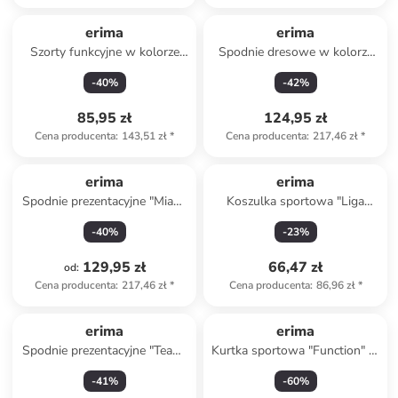
erima
erima
Szorty funkcyjne w kolorze
Spodnie dresowe w kolorze
czarnym
jasnoróżowym
-
40
%
-
42
%
85,95 zł
124,95 zł
Cena producenta
:
143,51 zł
*
Cena producenta
:
217,46 zł
*
erima
erima
Spodnie prezentacyjne "Miami
Koszulka sportowa "Liga
3.0" w kolorze czarnym
Trikot" w kolorze fioletowym
-
40
%
-
23
%
129,95 zł
66,47 zł
od
:
Cena producenta
:
217,46 zł
*
Cena producenta
:
86,96 zł
*
erima
erima
Spodnie prezentacyjne "Team"
Kurtka sportowa "Function" w
w kolorze czarnym
kolorze granatowym
-
41
%
-
60
%