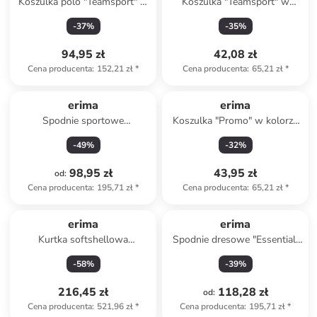
Koszulka polo "Teamsport" w
Koszulka "Teamsport" w
kolorze turkusowym
kolorze granatowym
-
37
%
-
35
%
94,95 zł
42,08 zł
Cena producenta
:
152,21 zł
*
Cena producenta
:
65,21 zł
*
erima
erima
Spodnie sportowe
Koszulka "Promo" w kolorze
"Performance" w kolorze
jasnozielonym
-
49
%
-
32
%
czarnym
98,95 zł
43,95 zł
od
:
Cena producenta
:
195,71 zł
*
Cena producenta
:
65,21 zł
*
erima
erima
Kurtka softshellowa
Spodnie dresowe "Essential"
"Function" w kolorze
w kolorze szarym
-
58
%
-
39
%
niebieskim
216,45 zł
118,28 zł
od
:
Cena producenta
:
521,96 zł
*
Cena producenta
:
195,71 zł
*