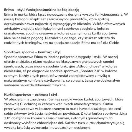
Erima – styl i funkcjonalność na każdą okazję
Erima to marka, która łączy nowoczesny design z wysoką funkcjonalnością. W 
naszej kategorii znajdziesz szeroki wybór produktów, które spełnią 
oczekiwania nawet najbardziej wymagających klientów. Wśród oferowanych 
artykułów znajdują się między innymi sportowe spodnie w kolorze 
granatowym, spodnie dresowe w kolorze czarnym oraz kurtki sportowe 
idealne na każdą pogodę. Niezależnie od tego, czy szukasz odzieży do 
codziennych treningów, czy na specjalne okazje, Erima ma coś dla Ciebie.
Sportowe spodnie – komfort i styl
Spodnie sportowe Erima to idealne połączenie wygody i stylu. W naszej 
ofercie znajdziesz różne modele, od klasycznych granatowych spodni 
sportowych, przez modne spodnie funkcyjne „Allroundhose” w kolorze 
niebieskim, aż po eleganckie spodnie sportowe „Shooter 2.0” w kolorze 
czarnym. Każdy z tych produktów został zaprojektowany z myślą o 
maksymalnym komforcie użytkowania, co sprawia, że są one doskonałym 
wyborem na każdą aktywność fizyczną.
Kurtki sportowe – ochrona i styl
W ofercie Erima znajdziesz również szeroki wybór kurtek sportowych, które 
zapewnią Ci ochronę w każdych warunkach atmosferycznych. Kurtka 
przeciwdeszczowa w kolorze czarnym to must-have dla każdego, kto ceni 
sobie aktywny tryb życia na świeżym powietrzu. Z kolei kurtka sportowa „Liga 
2.0” dostępna w kolorach szaro-czarnym, zielonym i granatowym, to 
doskonały wybór na chłodniejsze dni. Każda z tych kurtek charakteryzuje się 
wysoką jakością wykonania i nowoczesnym designem.