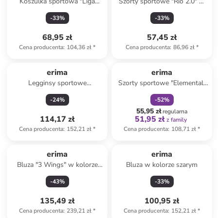
Koszulka sportowa "Liga
Szorty sportowe "Rio 2.0" w
Trikot" w kolorze błękitnym
kolorze zielonym
-
33
%
-
33
%
68,95 zł
57,45 zł
Cena producenta
:
104,36 zł
*
Cena producenta
:
86,96 zł
*
zniżka
family
erima
erima
Legginsy sportowe
Szorty sportowe "Elemental"
"Elemental" w kolorze
w kolorze niebieskim
-
24
%
-
52
%
czerwonym
55,95 zł
regularna
114,17 zł
51,95 zł
z family
Cena producenta
:
152,21 zł
*
Cena producenta
:
108,71 zł
*
erima
erima
Bluza "3 Wings" w kolorze
Bluza w kolorze szarym
czarnym
-
43
%
-
33
%
135,49 zł
100,95 zł
Cena producenta
:
239,21 zł
*
Cena producenta
:
152,21 zł
*