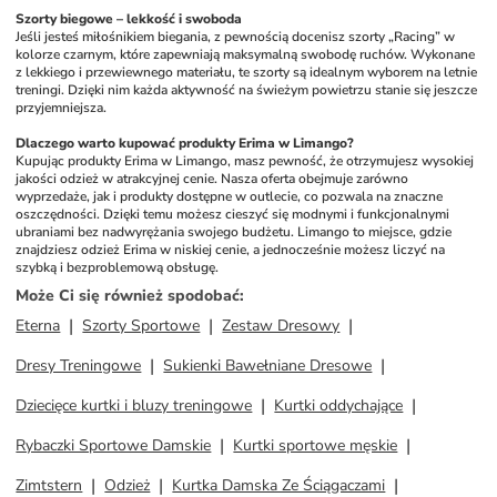
Szorty biegowe – lekkość i swoboda
Jeśli jesteś miłośnikiem biegania, z pewnością docenisz szorty „Racing” w 
kolorze czarnym, które zapewniają maksymalną swobodę ruchów. Wykonane 
z lekkiego i przewiewnego materiału, te szorty są idealnym wyborem na letnie 
treningi. Dzięki nim każda aktywność na świeżym powietrzu stanie się jeszcze 
przyjemniejsza.
Dlaczego warto kupować produkty Erima w Limango?
Kupując produkty Erima w Limango, masz pewność, że otrzymujesz wysokiej 
jakości odzież w atrakcyjnej cenie. Nasza oferta obejmuje zarówno 
wyprzedaże, jak i produkty dostępne w outlecie, co pozwala na znaczne 
oszczędności. Dzięki temu możesz cieszyć się modnymi i funkcjonalnymi 
ubraniami bez nadwyrężania swojego budżetu. Limango to miejsce, gdzie 
znajdziesz odzież Erima w niskiej cenie, a jednocześnie możesz liczyć na 
szybką i bezproblemową obsługę.
Może Ci się również spodobać
:
Eterna
Szorty Sportowe
Zestaw Dresowy
Dresy Treningowe
Sukienki Bawełniane Dresowe
Dziecięce kurtki i bluzy treningowe
Kurtki oddychające
Rybaczki Sportowe Damskie
Kurtki sportowe męskie
Zimtstern
Odzież
Kurtka Damska Ze Ściągaczami