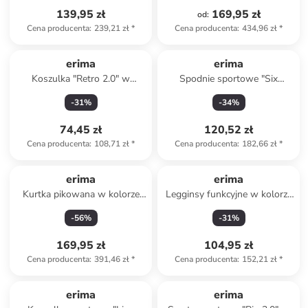
139,95 zł
169,95 zł
od
:
Cena producenta
:
239,21 zł
*
Cena producenta
:
434,96 zł
*
erima
erima
Koszulka "Retro 2.0" w
Spodnie sportowe "Six
kolorze białym
Wings" w kolorze granatowo-
-
31
%
-
34
%
niebieskim
74,45 zł
120,52 zł
Cena producenta
:
108,71 zł
*
Cena producenta
:
182,66 zł
*
erima
erima
Kurtka pikowana w kolorze
Legginsy funkcyjne w kolorze
antracytowym
niebieskim
-
56
%
-
31
%
169,95 zł
104,95 zł
Cena producenta
:
391,46 zł
*
Cena producenta
:
152,21 zł
*
erima
erima