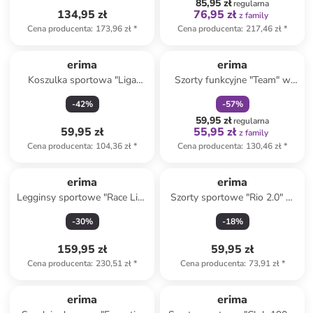
85,95 zł
regularna
134,95 zł
76,95 zł
z family
Cena producenta
:
173,96 zł
*
Cena producenta
:
217,46 zł
*
zniżka
family
erima
erima
Koszulka sportowa "Liga
Szorty funkcyjne "Team" w
Trikot" w kolorze granatowym
kolorze czarnym
-
42
%
-
57
%
59,95 zł
regularna
59,95 zł
55,95 zł
z family
Cena producenta
:
104,36 zł
*
Cena producenta
:
130,46 zł
*
erima
erima
Legginsy sportowe "Race Line
Szorty sportowe "Rio 2.0" w
2.0" w kolorze czarnym
kolorze granatowym
-
30
%
-
18
%
159,95 zł
59,95 zł
Cena producenta
:
230,51 zł
*
Cena producenta
:
73,91 zł
*
erima
erima