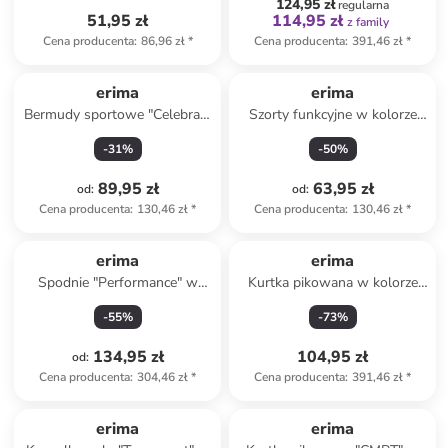
124,95 zł
regularna
51,95 zł
114,95 zł
z family
Cena producenta
:
86,96 zł
*
Cena producenta
:
391,46 zł
*
erima
erima
Bermudy sportowe "Celebrate
Szorty funkcyjne w kolorze
125" w kolorze czarnym
granatowym
-
31
%
-
50
%
89,95 zł
63,95 zł
od
:
od
:
Cena producenta
:
130,46 zł
*
Cena producenta
:
130,46 zł
*
erima
erima
Spodnie "Performance" w
Kurtka pikowana w kolorze
kolorze czarnym do biegania
czarnym
-
55
%
-
73
%
134,95 zł
104,95 zł
od
:
Cena producenta
:
304,46 zł
*
Cena producenta
:
391,46 zł
*
erima
erima