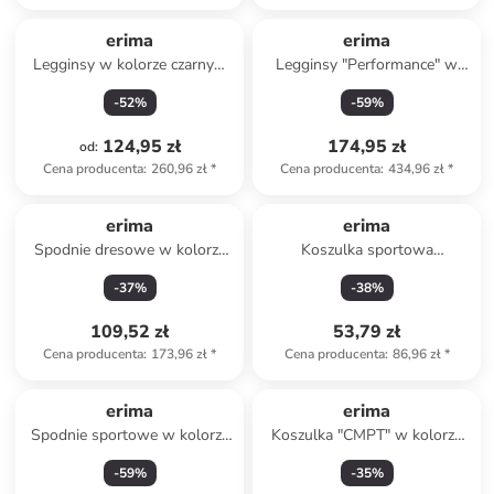
erima
erima
Legginsy w kolorze czarnym
Legginsy "Performance" w
do biegania
kolorze czarnym do biegania
-
52
%
-
59
%
124,95 zł
174,95 zł
od
:
Cena producenta
:
260,96 zł
*
Cena producenta
:
434,96 zł
*
erima
erima
Spodnie dresowe w kolorze
Koszulka sportowa
szarym
"Teamsport" w kolorze
-
37
%
-
38
%
czarnym
109,52 zł
53,79 zł
Cena producenta
:
173,96 zł
*
Cena producenta
:
86,96 zł
*
erima
erima
Spodnie sportowe w kolorze
Koszulka "CMPT" w kolorze
czarnym
szarobrązowym
-
59
%
-
35
%