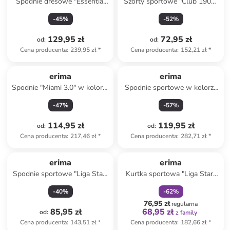
Spodnie dresowe "Essential
Szorty sportowe "Club 1900"
Team" w kolorze granatowym
w kolorze granatowym
-
45
%
-
52
%
129,95 zł
72,95 zł
od
:
od
:
Cena producenta
:
239,95 zł
*
Cena producenta
:
152,21 zł
*
erima
erima
Spodnie "Miami 3.0" w kolorze
Spodnie sportowe w kolorze
czarnym
czarnym
-
47
%
-
57
%
114,95 zł
119,95 zł
od
:
od
:
Cena producenta
:
217,46 zł
*
Cena producenta
:
282,71 zł
*
zniżka
family
erima
erima
Spodnie sportowe "Liga Star"
Kurtka sportowa "Liga Star"
w kolorze czarnym
w kolorze granatowym
-
40
%
-
62
%
76,95 zł
regularna
85,95 zł
68,95 zł
od
:
z family
Cena producenta
:
143,51 zł
*
Cena producenta
:
182,66 zł
*