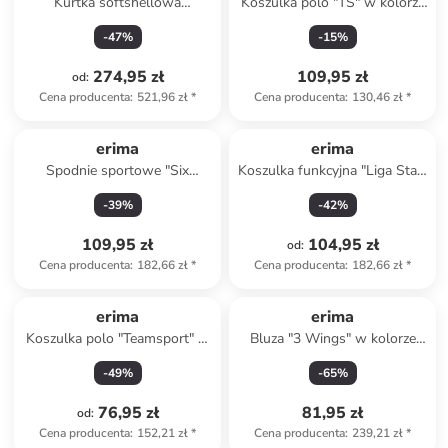
Kurtka softshellowa
Koszulka polo "TS" w kolorze
"Function" w kolorze czarnym
szarobrązowym
-
47
%
-
15
%
274,95 zł
109,95 zł
od
:
Cena producenta
:
521,96 zł
*
Cena producenta
:
130,46 zł
*
erima
erima
Spodnie sportowe "Six
Koszulka funkcyjna "Liga Star"
Wings" w kolorze biało-
w kolorze czarnym
-
39
%
-
42
%
czarnym
109,95 zł
104,95 zł
od
:
Cena producenta
:
182,66 zł
*
Cena producenta
:
182,66 zł
*
erima
erima
Koszulka polo "Teamsport" w
Bluza "3 Wings" w kolorze
kolorze turkusowym
granatowym
-
49
%
-
65
%
76,95 zł
81,95 zł
od
:
Cena producenta
:
152,21 zł
*
Cena producenta
:
239,21 zł
*