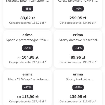
Koszulka polo "Teamsport" w
Kurtka pikowana "CMPT" w
kolorze czerwonym
kolorze czerwonym
-
45
%
-
40
%
83,62 zł
259,95 zł
Cena producenta
:
152,21 zł
*
Cena producenta
:
434,96 zł
*
erima
erima
Spodnie prezentacyjne "Miami
Szorty dresowe "Essential
3.0" w kolorze czarnym
Team" w kolorze szarym
-
51
%
-
54
%
104,95 zł
89,95 zł
od
:
Cena producenta
:
217,46 zł
*
Cena producenta
:
195,71 zł
*
erima
erima
Bluza "3 Wings" w kolorze
Szorty funkcyjne
granatowym
"Performance" w kolorze
-
47
%
-
35
%
czarnym
113,90 zł
139,95 zł
od
:
Cena producenta
:
217,46 zł
*
Cena producenta
:
217,46 zł
*