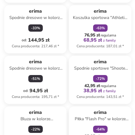
zniżka
family
erima
erima
Spodnie dresowe w kolorze
Koszulka sportowa "Athletic"
czarnym
w kolorze niebieskim
-
33
%
-
63
%
76,95 zł
regularna
144,95 zł
68,95 zł
od
:
z family
Cena producenta
:
217,46 zł
*
Cena producenta
:
187,01 zł
*
zniżka
family
erima
erima
Spodnie dresowe w kolorze
Spodnie sportowe "Shooter
szarym
2.0" w kolorze czarnym
-
51
%
-
72
%
42,95 zł
regularna
94,95 zł
38,95 zł
od
:
z family
Cena producenta
:
195,71 zł
*
Cena producenta
:
143,51 zł
*
zniżka
family
erima
erima
Bluza w kolorze
Piłka "Flash Pro" w kolorze
szarobrązowym
granatowo-zielono-różowym
-
22
%
-
64
%
do piłki ręcznej