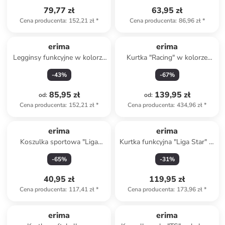
79,77 zł
63,95 zł
Cena producenta
:
152,21 zł
*
Cena producenta
:
86,96 zł
*
erima
erima
Legginsy funkcyjne w kolorze
Kurtka "Racing" w kolorze
szarym
czarnym do biegania
-
43
%
-
67
%
85,95 zł
139,95 zł
od
:
od
:
Cena producenta
:
152,21 zł
*
Cena producenta
:
434,96 zł
*
erima
erima
Koszulka sportowa "Liga
Kurtka funkcyjna "Liga Star" w
Trikot" w kolorze błękitnym
kolorze czarnym
-
65
%
-
31
%
40,95 zł
119,95 zł
Cena producenta
:
117,41 zł
*
Cena producenta
:
173,96 zł
*
erima
erima