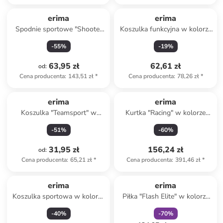
erima
erima
Spodnie sportowe "Shooter
Koszulka funkcyjna w kolorze
2.0" w kolorze czarnym
granatowym
-
55
%
-
19
%
63,95 zł
62,61 zł
od
:
Cena producenta
:
143,51 zł
*
Cena producenta
:
78,26 zł
*
erima
erima
Koszulka "Teamsport" w
Kurtka "Racing" w kolorze
kolorze antracytowym
niebieskim do biegania
-
51
%
-
60
%
31,95 zł
156,24 zł
od
:
Cena producenta
:
65,21 zł
*
Cena producenta
:
391,46 zł
*
zniżka
family
erima
erima
Koszulka sportowa w kolorze
Piłka "Flash Elite" w kolorze
białym
biało-granatowo-różowym do
-
40
%
-
70
%
piłki ręcznej