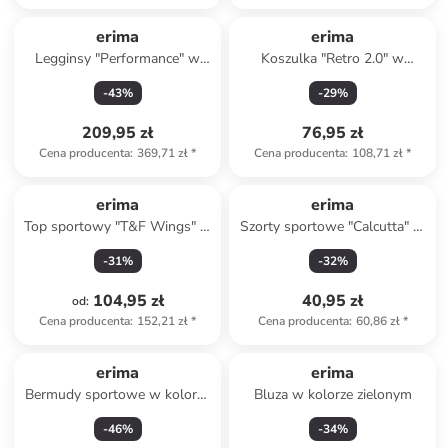
erima
erima
Legginsy "Performance" w
Koszulka "Retro 2.0" w
kolorze czarnym do biegania
kolorze jasnoróżowym
-
43
%
-
29
%
209,95 zł
76,95 zł
Cena producenta
:
369,71 zł
*
Cena producenta
:
108,71 zł
*
erima
erima
Top sportowy "T&F Wings" w
Szorty sportowe "Calcutta" w
kolorze bordowym
kolorze czarnym
-
31
%
-
32
%
104,95 zł
40,95 zł
od
:
Cena producenta
:
152,21 zł
*
Cena producenta
:
60,86 zł
*
erima
erima
Bermudy sportowe w kolorze
Bluza w kolorze zielonym
czarnym
-
46
%
-
34
%