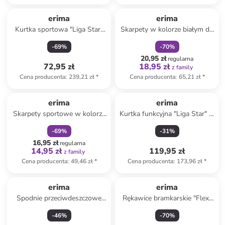
zniżka
family
erima
erima
Kurtka sportowa "Liga Star"
Skarpety w kolorze białym do
w kolorze antracytowym
biegania
-
69
%
-
70
%
20,95 zł
regularna
72,95 zł
18,95 zł
z family
Cena producenta
:
239,21 zł
*
Cena producenta
:
65,21 zł
*
zniżka
family
erima
erima
Skarpety sportowe w kolorze
Kurtka funkcyjna "Liga Star" w
czarnym
kolorze szarym
-
69
%
-
31
%
16,95 zł
regularna
14,95 zł
119,95 zł
z family
Cena producenta
:
49,46 zł
*
Cena producenta
:
173,96 zł
*
erima
erima
Spodnie przeciwdeszczowe
Rękawice bramkarskie "Flex-
"Team" w kolorze czarnym
Ray" w kolorze szaro-
-
46
%
-
70
%
niebieskim