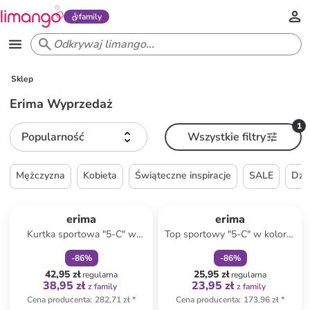
family
Sklep
Erima Wyprzedaż
1
Popularność
Wszystkie filtry
Mężczyzna
Kobieta
Świąteczne inspiracje
SALE
Dzi
zniżka
family
zniżka
family
erima
erima
Kurtka sportowa "5-C" w
Top sportowy "5-C" w kolorze
kolorze zielono-czarnym
czarno-szarym
-
86
%
-
86
%
42,95 zł
25,95 zł
regularna
regularna
38,95 zł
23,95 zł
z family
z family
Cena producenta
:
282,71 zł
*
Cena producenta
:
173,96 zł
*