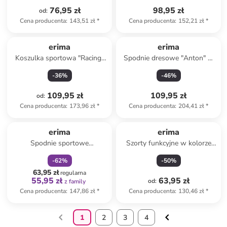
76,95 zł
98,95 zł
od
:
Cena producenta
:
143,51 zł
*
Cena producenta
:
152,21 zł
*
erima
erima
Koszulka sportowa "Racing"
Spodnie dresowe "Anton" w
w kolorze niebieskim
kolorze morskim
-
36
%
-
46
%
109,95 zł
109,95 zł
od
:
Cena producenta
:
173,96 zł
*
Cena producenta
:
204,41 zł
*
zniżka
family
erima
erima
Spodnie sportowe
Szorty funkcyjne w kolorze
"Wadeneinsatz 2.0" w kolorze
czarno-zielonym
-
62
%
-
50
%
granatowym
63,95 zł
regularna
55,95 zł
63,95 zł
od
:
z family
Cena producenta
:
147,86 zł
*
Cena producenta
:
130,46 zł
*
1
2
3
4