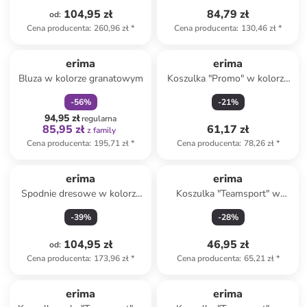
104,95 zł
84,79 zł
od
:
Cena producenta
:
260,96 zł
*
Cena producenta
:
130,46 zł
*
zniżka
family
erima
erima
Bluza w kolorze granatowym
Koszulka "Promo" w kolorze
czarnym
-
56
%
-
21
%
94,95 zł
regularna
85,95 zł
61,17 zł
z family
Cena producenta
:
195,71 zł
*
Cena producenta
:
78,26 zł
*
erima
erima
Spodnie dresowe w kolorze
Koszulka "Teamsport" w
czarnym
kolorze zielonym
-
39
%
-
28
%
104,95 zł
46,95 zł
od
:
Cena producenta
:
173,96 zł
*
Cena producenta
:
65,21 zł
*
erima
erima