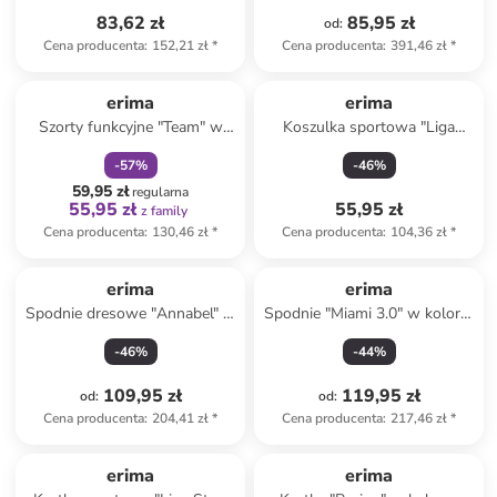
83,62 zł
85,95 zł
od
:
Cena producenta
:
152,21 zł
*
Cena producenta
:
391,46 zł
*
zniżka
family
erima
erima
Szorty funkcyjne "Team" w
Koszulka sportowa "Liga
kolorze czarnym
Trikot" w kolorze granatowym
-
57
%
-
46
%
59,95 zł
regularna
55,95 zł
55,95 zł
z family
Cena producenta
:
130,46 zł
*
Cena producenta
:
104,36 zł
*
erima
erima
Spodnie dresowe "Annabel" w
Spodnie "Miami 3.0" w kolorze
kolorze czarnym
czarnym
-
46
%
-
44
%
109,95 zł
119,95 zł
od
:
od
:
Cena producenta
:
204,41 zł
*
Cena producenta
:
217,46 zł
*
zniżka
family
erima
erima