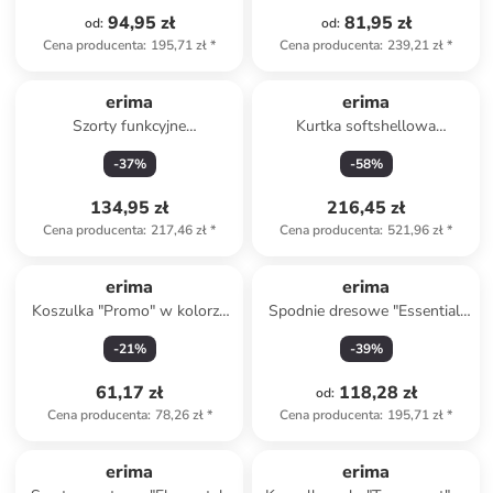
94,95 zł
81,95 zł
od
:
od
:
Cena producenta
:
195,71 zł
*
Cena producenta
:
239,21 zł
*
erima
erima
Szorty funkcyjne
Kurtka softshellowa
"Performance" w kolorze
"Function" w kolorze
-
37
%
-
58
%
czarnym
niebieskim
134,95 zł
216,45 zł
Cena producenta
:
217,46 zł
*
Cena producenta
:
521,96 zł
*
erima
erima
Koszulka "Promo" w kolorze
Spodnie dresowe "Essential"
czarnym
w kolorze szarym
-
21
%
-
39
%
61,17 zł
118,28 zł
od
:
Cena producenta
:
78,26 zł
*
Cena producenta
:
195,71 zł
*
erima
erima