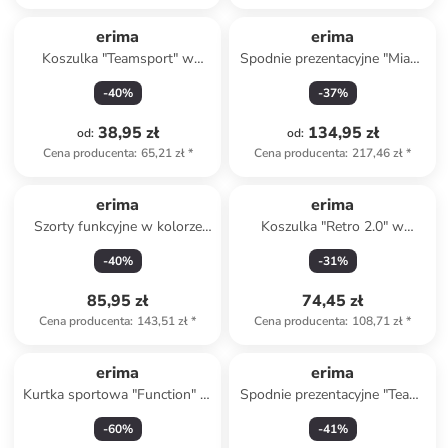
erima
erima
Koszulka "Teamsport" w
Spodnie prezentacyjne "Miami
kolorze antracytowym
3.0" w kolorze czarnym
-
40
%
-
37
%
38,95 zł
134,95 zł
od
:
od
:
Cena producenta
:
65,21 zł
*
Cena producenta
:
217,46 zł
*
erima
erima
Szorty funkcyjne w kolorze
Koszulka "Retro 2.0" w
czarnym
kolorze białym
-
40
%
-
31
%
85,95 zł
74,45 zł
Cena producenta
:
143,51 zł
*
Cena producenta
:
108,71 zł
*
erima
erima
Kurtka sportowa "Function" w
Spodnie prezentacyjne "Team"
kolorze granatowym
w kolorze czarnym
-
60
%
-
41
%