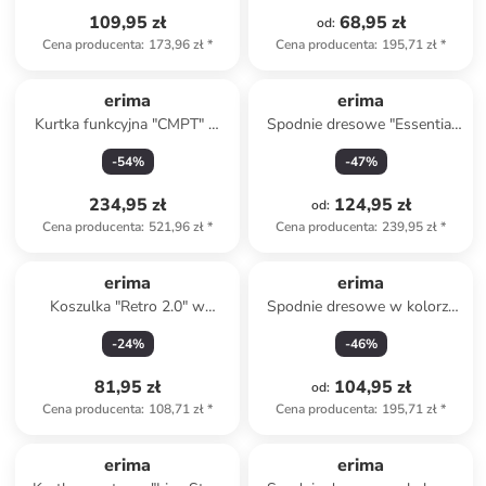
109,95 zł
68,95 zł
od
:
Cena producenta
:
173,96 zł
*
Cena producenta
:
195,71 zł
*
erima
erima
Kurtka funkcyjna "CMPT" w
Spodnie dresowe "Essential
kolorze granatowym
Team" w kolorze czarnym
-
54
%
-
47
%
234,95 zł
124,95 zł
od
:
Cena producenta
:
521,96 zł
*
Cena producenta
:
239,95 zł
*
erima
erima
Koszulka "Retro 2.0" w
Spodnie dresowe w kolorze
kolorze jasnoróżowym
czarnym
-
24
%
-
46
%
81,95 zł
104,95 zł
od
:
Cena producenta
:
108,71 zł
*
Cena producenta
:
195,71 zł
*
erima
erima