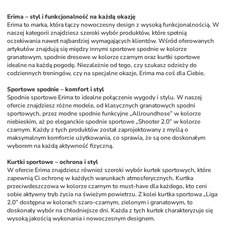
Erima – styl i funkcjonalność na każdą okazję
Erima to marka, która łączy nowoczesny design z wysoką funkcjonalnością. W 
naszej kategorii znajdziesz szeroki wybór produktów, które spełnią 
oczekiwania nawet najbardziej wymagających klientów. Wśród oferowanych 
artykułów znajdują się między innymi sportowe spodnie w kolorze 
granatowym, spodnie dresowe w kolorze czarnym oraz kurtki sportowe 
idealne na każdą pogodę. Niezależnie od tego, czy szukasz odzieży do 
codziennych treningów, czy na specjalne okazje, Erima ma coś dla Ciebie.
Sportowe spodnie – komfort i styl
Spodnie sportowe Erima to idealne połączenie wygody i stylu. W naszej 
ofercie znajdziesz różne modele, od klasycznych granatowych spodni 
sportowych, przez modne spodnie funkcyjne „Allroundhose” w kolorze 
niebieskim, aż po eleganckie spodnie sportowe „Shooter 2.0” w kolorze 
czarnym. Każdy z tych produktów został zaprojektowany z myślą o 
maksymalnym komforcie użytkowania, co sprawia, że są one doskonałym 
wyborem na każdą aktywność fizyczną.
Kurtki sportowe – ochrona i styl
W ofercie Erima znajdziesz również szeroki wybór kurtek sportowych, które 
zapewnią Ci ochronę w każdych warunkach atmosferycznych. Kurtka 
przeciwdeszczowa w kolorze czarnym to must-have dla każdego, kto ceni 
sobie aktywny tryb życia na świeżym powietrzu. Z kolei kurtka sportowa „Liga 
2.0” dostępna w kolorach szaro-czarnym, zielonym i granatowym, to 
doskonały wybór na chłodniejsze dni. Każda z tych kurtek charakteryzuje się 
wysoką jakością wykonania i nowoczesnym designem.