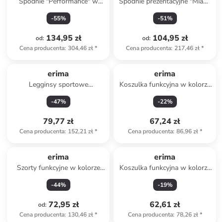
Spodnie "Performance" w
Spodnie prezentacyjne "Miami
kolorze czarnym do biegania
3.0" w kolorze czarnym
-
55
%
-
51
%
134,95 zł
104,95 zł
od
:
od
:
Cena producenta
:
304,46 zł
*
Cena producenta
:
217,46 zł
*
erima
erima
Legginsy sportowe
Koszulka funkcyjna w kolorze
"Elemental" w kolorze
zielonym
-
47
%
-
22
%
czarnym
79,77 zł
67,24 zł
Cena producenta
:
152,21 zł
*
Cena producenta
:
86,96 zł
*
erima
erima
Szorty funkcyjne w kolorze
Koszulka funkcyjna w kolorze
granatowym
granatowym
-
44
%
-
19
%
72,95 zł
62,61 zł
od
:
Cena producenta
:
130,46 zł
*
Cena producenta
:
78,26 zł
*