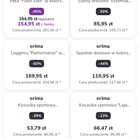
Piłka "Flash Elite" w kolorze
Szorty dresowe "Essential
biało-granatowo-różowym do
Team" w kolorze szarym
-
60
%
-
56
%
piłki ręcznej
164,95 zł
regularna
154,95 zł
85,95 zł
z family
Cena producenta
:
391,46 zł
*
Cena producenta
:
195,71 zł
*
erima
erima
Legginsy "Performance" w
Spodnie dresowe w kolorze
kolorze czarnym do biegania
jasnoróżowym
-
60
%
-
44
%
169,95 zł
119,95 zł
Cena producenta
:
434,96 zł
*
Cena producenta
:
217,46 zł
*
erima
erima
Koszulka sportowa
Koszulka sportowa "Liga
"Teamsport" w kolorze
Trikot" w kolorze fioletowym
-
38
%
-
23
%
czarnym
53,79 zł
66,47 zł
Cena producenta
:
86,96 zł
*
Cena producenta
:
86,96 zł
*