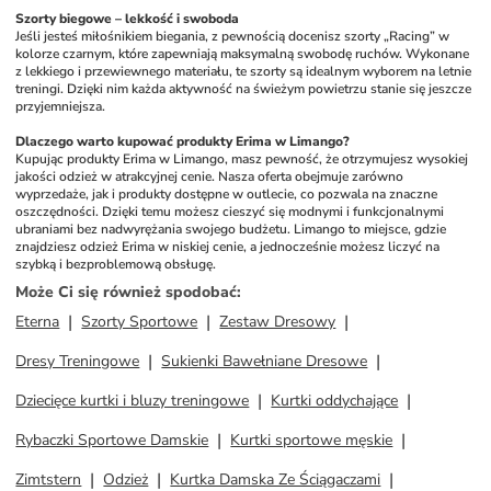
Szorty biegowe – lekkość i swoboda
Jeśli jesteś miłośnikiem biegania, z pewnością docenisz szorty „Racing” w 
kolorze czarnym, które zapewniają maksymalną swobodę ruchów. Wykonane 
z lekkiego i przewiewnego materiału, te szorty są idealnym wyborem na letnie 
treningi. Dzięki nim każda aktywność na świeżym powietrzu stanie się jeszcze 
przyjemniejsza.
Dlaczego warto kupować produkty Erima w Limango?
Kupując produkty Erima w Limango, masz pewność, że otrzymujesz wysokiej 
jakości odzież w atrakcyjnej cenie. Nasza oferta obejmuje zarówno 
wyprzedaże, jak i produkty dostępne w outlecie, co pozwala na znaczne 
oszczędności. Dzięki temu możesz cieszyć się modnymi i funkcjonalnymi 
ubraniami bez nadwyrężania swojego budżetu. Limango to miejsce, gdzie 
znajdziesz odzież Erima w niskiej cenie, a jednocześnie możesz liczyć na 
szybką i bezproblemową obsługę.
Może Ci się również spodobać
:
Eterna
Szorty Sportowe
Zestaw Dresowy
Dresy Treningowe
Sukienki Bawełniane Dresowe
Dziecięce kurtki i bluzy treningowe
Kurtki oddychające
Rybaczki Sportowe Damskie
Kurtki sportowe męskie
Zimtstern
Odzież
Kurtka Damska Ze Ściągaczami