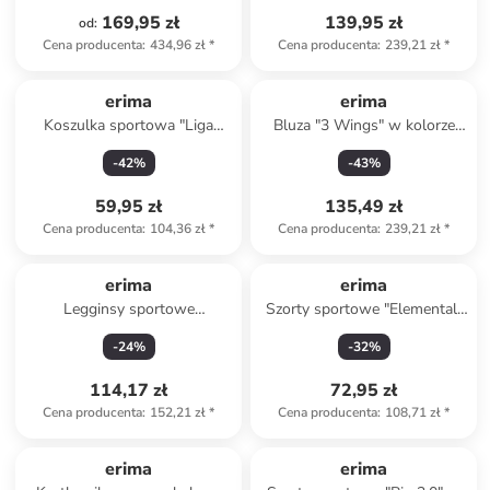
169,95 zł
139,95 zł
od
:
Cena producenta
:
434,96 zł
*
Cena producenta
:
239,21 zł
*
erima
erima
Koszulka sportowa "Liga
Bluza "3 Wings" w kolorze
Trikot" w kolorze błękitnym
czarnym
-
42
%
-
43
%
59,95 zł
135,49 zł
Cena producenta
:
104,36 zł
*
Cena producenta
:
239,21 zł
*
erima
erima
Legginsy sportowe
Szorty sportowe "Elemental"
"Elemental" w kolorze
w kolorze niebieskim
-
24
%
-
32
%
czerwonym
114,17 zł
72,95 zł
Cena producenta
:
152,21 zł
*
Cena producenta
:
108,71 zł
*
erima
erima