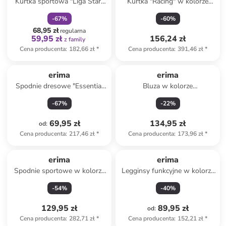
Kurtka sportowa "Liga Star"
Kurtka "Racing" w kolorze
w kolorze granatowym
niebieskim do biegania
-
67
%
-
60
%
68,95 zł
regularna
59,95 zł
156,24 zł
z family
Cena producenta
:
182,66 zł
*
Cena producenta
:
391,46 zł
*
erima
erima
Spodnie dresowe "Essential
Bluza w kolorze
Team" w kolorze szarym
szarobrązowym
-
67
%
-
22
%
69,95 zł
134,95 zł
od
:
Cena producenta
:
217,46 zł
*
Cena producenta
:
173,96 zł
*
erima
erima
Spodnie sportowe w kolorze
Legginsy funkcyjne w kolorze
czarnym
szarym
-
54
%
-
40
%
129,95 zł
89,95 zł
od
:
Cena producenta
:
282,71 zł
*
Cena producenta
:
152,21 zł
*