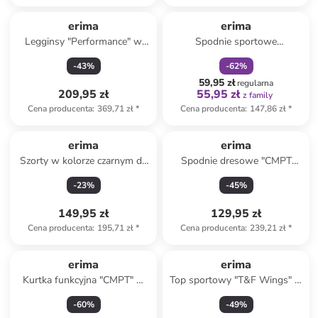
zniżka
family
erima
erima
Legginsy "Performance" w
Spodnie sportowe
kolorze czarnym do biegania
"Wadeneinsatz 2.0" w kolorze
-
43
%
-
62
%
granatowym
59,95 zł
regularna
209,95 zł
55,95 zł
z family
Cena producenta
:
369,71 zł
*
Cena producenta
:
147,86 zł
*
erima
erima
Szorty w kolorze czarnym do
Spodnie dresowe "CMPT
biegania
Wings" w kolorze czarnym
-
23
%
-
45
%
149,95 zł
129,95 zł
Cena producenta
:
195,71 zł
*
Cena producenta
:
239,21 zł
*
erima
erima
Kurtka funkcyjna "CMPT" w
Top sportowy "T&F Wings" w
kolorze czarnym
kolorze bordowym
-
60
%
-
49
%