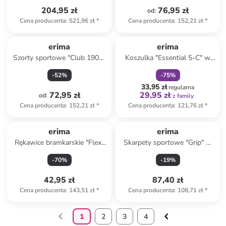
204,95 zł
76,95 zł
od
:
Cena producenta
:
521,96 zł
*
Cena producenta
:
152,21 zł
*
zniżka
family
erima
erima
Szorty sportowe "Club 1900"
Koszulka "Essential 5-C" w
w kolorze granatowym
kolorze czerwonym
-
52
%
-
75
%
33,95 zł
regularna
72,95 zł
29,95 zł
od
:
z family
Cena producenta
:
152,21 zł
*
Cena producenta
:
121,76 zł
*
erima
erima
Rękawice bramkarskie "Flex-
Skarpety sportowe "Grip" w
Ray" w kolorze szaro-
kolorze czarnym
-
70
%
-
19
%
niebieskim
42,95 zł
87,40 zł
Cena producenta
:
143,51 zł
*
Cena producenta
:
108,71 zł
*
1
2
3
4