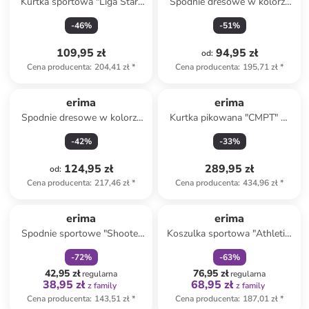
Kurtka sportowa "Liga Star"
Spodnie dresowe w kolorze
w kolorze czarnym
szarym
-
46
%
-
51
%
109,95 zł
94,95 zł
od
:
Cena producenta
:
204,41 zł
*
Cena producenta
:
195,71 zł
*
erima
erima
Spodnie dresowe w kolorze
Kurtka pikowana "CMPT" w
czarnym
kolorze niebieskim
-
42
%
-
33
%
124,95 zł
289,95 zł
od
:
Cena producenta
:
217,46 zł
*
Cena producenta
:
434,96 zł
*
zniżka
family
zniżka
family
erima
erima
Spodnie sportowe "Shooter
Koszulka sportowa "Athletic"
2.0" w kolorze czarnym
w kolorze czarnym
-
72
%
-
63
%
42,95 zł
76,95 zł
regularna
regularna
38,95 zł
68,95 zł
z family
z family
Cena producenta
:
143,51 zł
*
Cena producenta
:
187,01 zł
*