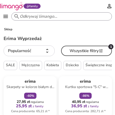
family
Sklep
Erima Wyprzedaż
1
Popularność
Wszystkie filtry
SALE
Mężczyzna
Kobieta
Dziecko
Świąteczne inspir
zniżka
family
zniżka
family
erima
erima
Skarpety w kolorze białym do
Kurtka sportowa "5-C" w
biegania
kolorze zielono-czarnym
-
60
%
-
86
%
27,95 zł
40,95 zł
regularna
regularna
25,95 zł
36,95 zł
z family
z family
Cena producenta
:
65,21 zł
*
Cena producenta
:
282,71 zł
*