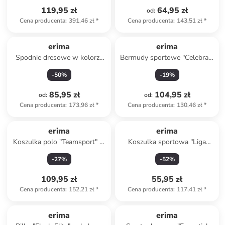
119,95 zł
64,95 zł
od
:
Cena producenta
:
391,46 zł
*
Cena producenta
:
143,51 zł
*
erima
erima
Spodnie dresowe w kolorze
Bermudy sportowe "Celebrate
czarnym
125" w kolorze czarnym
-
50
%
-
19
%
85,95 zł
104,95 zł
od
:
od
:
Cena producenta
:
173,96 zł
*
Cena producenta
:
130,46 zł
*
erima
erima
Koszulka polo "Teamsport" w
Koszulka sportowa "Liga
kolorze turkusowym
Trikot" w kolorze błękitnym
-
27
%
-
52
%
109,95 zł
55,95 zł
Cena producenta
:
152,21 zł
*
Cena producenta
:
117,41 zł
*
zniżka
family
erima
erima