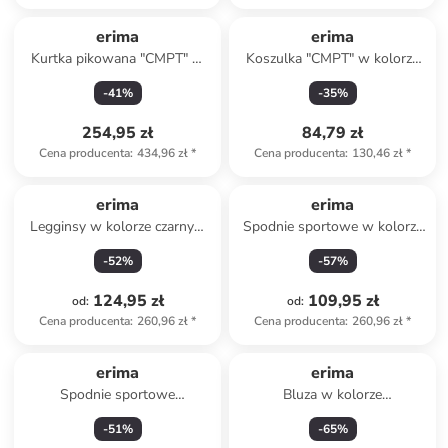
erima
erima
Kurtka pikowana "CMPT" w
Koszulka "CMPT" w kolorze
kolorze czerwonym
szarobrązowym
-
41
%
-
35
%
254,95 zł
84,79 zł
Cena producenta
:
434,96 zł
*
Cena producenta
:
130,46 zł
*
erima
erima
Legginsy w kolorze czarnym
Spodnie sportowe w kolorze
do biegania
czarnym
-
52
%
-
57
%
124,95 zł
109,95 zł
od
:
od
:
Cena producenta
:
260,96 zł
*
Cena producenta
:
260,96 zł
*
erima
erima
Spodnie sportowe
Bluza w kolorze
"Performance" w kolorze
szarobrązowym
-
51
%
-
65
%
czarnym