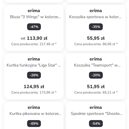
erima
erima
Bluza "3 Wings" w kolorze
Koszulka sportowa w kolorze
granatowym
białym
-
47
%
-
35
%
113,90 zł
55,95 zł
od
:
Cena producenta
:
217,46 zł
*
Cena producenta
:
86,96 zł
*
erima
erima
Kurtka funkcyjna "Liga Star" w
Koszulka "Teamsport" w
kolorze czarnym
kolorze zielonym
-
28
%
-
20
%
124,95 zł
51,95 zł
Cena producenta
:
173,96 zł
*
Cena producenta
:
65,21 zł
*
erima
erima
Kurtka pikowana w kolorze
Spodnie sportowe "Shooter
czarnym
2.0" w kolorze czarnym
-
69
%
-
54
%