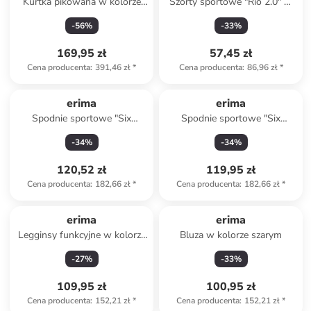
Kurtka pikowana w kolorze
Szorty sportowe "Rio 2.0" w
antracytowym
kolorze zielonym
-
56
%
-
33
%
169,95 zł
57,45 zł
Cena producenta
:
391,46 zł
*
Cena producenta
:
86,96 zł
*
erima
erima
Spodnie sportowe "Six
Spodnie sportowe "Six
Wings" w kolorze granatowo-
Wings" w kolorze biało-
-
34
%
-
34
%
niebieskim
czarnym
120,52 zł
119,95 zł
Cena producenta
:
182,66 zł
*
Cena producenta
:
182,66 zł
*
erima
erima
Legginsy funkcyjne w kolorze
Bluza w kolorze szarym
niebieskim
-
27
%
-
33
%
109,95 zł
100,95 zł
Cena producenta
:
152,21 zł
*
Cena producenta
:
152,21 zł
*