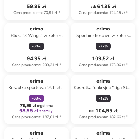
59,95 zł
64,95 zł
od
:
Cena producenta
:
73,91 zł
*
Cena producenta
:
124,15 zł
*
erima
erima
Bluza "3 Wings" w kolorze
Spodnie dresowe w kolorze
granatowym
szarym
-
60
%
-
37
%
94,95 zł
109,52 zł
Cena producenta
:
239,21 zł
*
Cena producenta
:
173,96 zł
*
zniżka
family
erima
erima
Koszulka sportowa "Athletic"
Koszulka funkcyjna "Liga Star"
w kolorze niebieskim
w kolorze czarnym
-
63
%
-
42
%
76,95 zł
regularna
68,95 zł
104,95 zł
od
:
z family
Cena producenta
:
187,01 zł
*
Cena producenta
:
182,66 zł
*
erima
erima