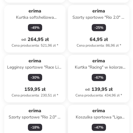
erima
erima
Kurtka softshellowa
Szorty sportowe "Rio 2.0" w
"Function" w kolorze czarnym
kolorze granatowym
-
49
%
-
25
%
264,95 zł
64,95 zł
od
:
Cena producenta
:
521,96 zł
*
Cena producenta
:
86,96 zł
*
erima
erima
Legginsy sportowe "Race Line
Kurtka "Racing" w kolorze
2.0" w kolorze czarnym
czarnym do biegania
-
30
%
-
67
%
159,95 zł
139,95 zł
od
:
Cena producenta
:
230,51 zł
*
Cena producenta
:
434,96 zł
*
erima
erima
Szorty sportowe "Rio 2.0" w
Koszulka sportowa "Liga
kolorze granatowym
Trikot" w kolorze szarym
-
18
%
-
47
%