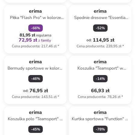
zniżka
family
erima
erima
Piłka "Flash Pro" w kolorze
Spodnie dresowe "Essential
granatowo-zielono-różowym
Team" w kolorze granatowym
-
66
%
-
52
%
do piłki ręcznej
81,95 zł
regularna
72,95 zł
114,95 zł
od
:
z family
Cena producenta
:
217,46 zł
*
Cena producenta
:
239,95 zł
*
erima
erima
Bermudy sportowe w kolorze
Koszulka "Teamsport" w
czarnym
kolorze turkusowym
-
46
%
-
14
%
76,95 zł
66,93 zł
od
:
Cena producenta
:
143,51 zł
*
Cena producenta
:
78,26 zł
*
erima
erima
Koszulka polo "Teamsport" w
Kurtka sportowa "Function" w
kolorze czerwonym
kolorze granatowym
-
45
%
-
78
%