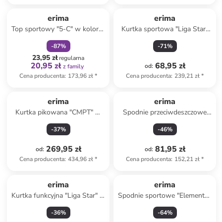
zniżka
family
Produkt zarezerwowany
erima
erima
Top sportowy "5-C" w kolorze
Kurtka sportowa "Liga Star"
czarno-szarym
w kolorze antracytowym
-
87
%
-
71
%
23,95 zł
regularna
20,95 zł
68,95 zł
od
:
z family
Cena producenta
:
173,96 zł
*
Cena producenta
:
239,21 zł
*
erima
erima
Kurtka pikowana "CMPT" w
Spodnie przeciwdeszczowe
kolorze czarnym
"Team" w kolorze czarnym
-
37
%
-
46
%
269,95 zł
81,95 zł
od
:
od
:
Cena producenta
:
434,96 zł
*
Cena producenta
:
152,21 zł
*
erima
erima
Kurtka funkcyjna "Liga Star" w
Spodnie sportowe "Elemental"
kolorze szarym
w kolorze czarnym
-
36
%
-
64
%