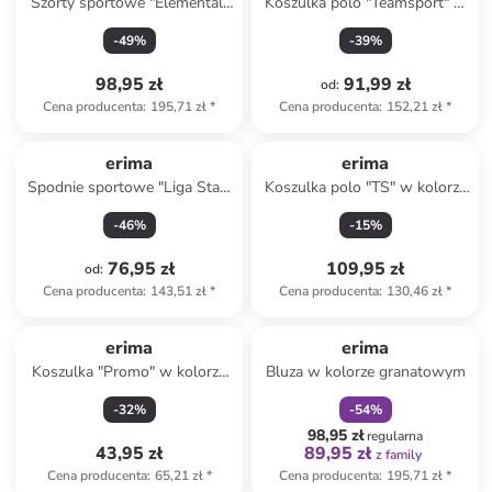
Szorty sportowe "Elemental"
Koszulka polo "Teamsport" w
w kolorze czarnym
kolorze turkusowym
-
49
%
-
39
%
98,95 zł
91,99 zł
od
:
Cena producenta
:
195,71 zł
*
Cena producenta
:
152,21 zł
*
erima
erima
Spodnie sportowe "Liga Star"
Koszulka polo "TS" w kolorze
w kolorze czarnym
szarobrązowym
-
46
%
-
15
%
76,95 zł
109,95 zł
od
:
Cena producenta
:
143,51 zł
*
Cena producenta
:
130,46 zł
*
zniżka
family
erima
erima
Koszulka "Promo" w kolorze
Bluza w kolorze granatowym
jasnozielonym
-
32
%
-
54
%
98,95 zł
regularna
43,95 zł
89,95 zł
z family
Cena producenta
:
65,21 zł
*
Cena producenta
:
195,71 zł
*