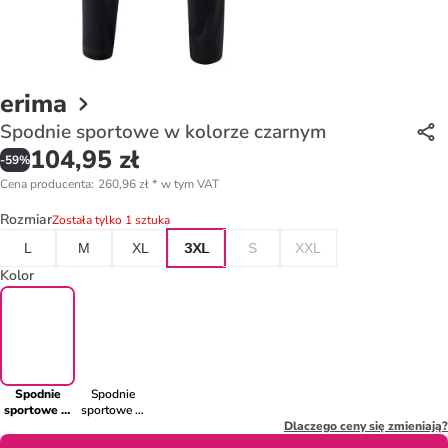
erima
Spodnie sportowe w kolorze czarnym
104,95 zł
-
59
%
Cena producenta
:
260,96 zł
*
w tym VAT
Rozmiar
Została tylko 1 sztuka
L
M
XL
3XL
S
XXL
Kolor
Spodnie
Spodnie
sportowe w
sportowe w
kolorze
kolorze
Dlaczego ceny się zmieniają?
czarnym
szarym