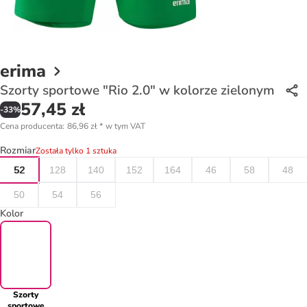
erima
Szorty sportowe "Rio 2.0" w kolorze zielonym
57,45 zł
-
33
%
Cena producenta
:
86,96 zł
*
w tym VAT
Rozmiar
Została tylko 1 sztuka
52
128
140
152
164
46
58
48
50
54
56
Kolor
Szorty
sportowe