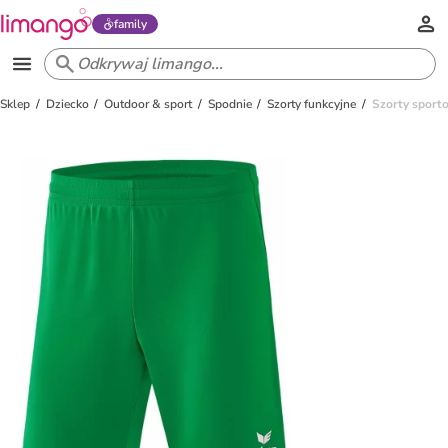
family
Sklep
Dziecko
Outdoor & sport
Spodnie
Szorty funkcyjne
Szorty sporto