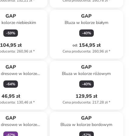
oducenta
:
152,21 zł
*
Cena producenta
:
260,78 zł
*
GAP
GAP
 kolorze niebieskim
Bluza w kolorze białym
-
59
%
-
40
%
104,95 zł
154,95 zł
od
:
oducenta
:
260,96 zł
*
Cena producenta
:
260,96 zł
*
GAP
GAP
 dresowe w kolorze
Bluza w kolorze różowym
błękitnym
-
64
%
-
40
%
46,95 zł
129,95 zł
oducenta
:
130,46 zł
*
Cena producenta
:
217,28 zł
*
zniżka
family
GAP
GAP
 dresowe w kolorze
Bluza w kolorze bordowym
asnobrązowym
-
67
%
-
57
%