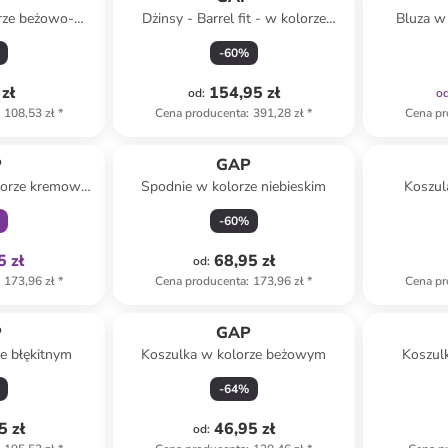
rze beżowo-
Dżinsy - Barrel fit - w kolorze
Bluza w
nym
błękitnym
-
60
%
zł
154,95 zł
od
:
o
108,53 zł
*
Cena producenta
:
391,28 zł
*
Cena pr
family
P
GAP
lorze kremowo-
Spodnie w kolorze niebieskim
Koszul
ym
-
60
%
5 zł
68,95 zł
od
:
173,96 zł
*
Cena producenta
:
173,96 zł
*
Cena pr
P
GAP
e błękitnym
Koszulka w kolorze beżowym
Koszulk
błęk
-
64
%
5 zł
46,95 zł
od
: