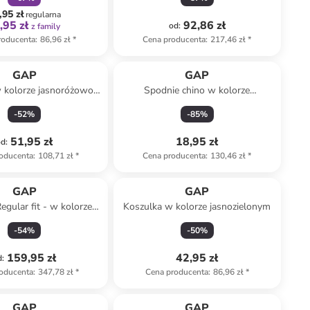
,95 zł
regularna
,95 zł
92,86 zł
od
:
z family
roducenta
:
86,96 zł
*
Cena producenta
:
217,46 zł
*
GAP
GAP
 kolorze jasnoróżowo-
Spodnie chino w kolorze
białym
granatowym
-
52
%
-
85
%
51,95 zł
18,95 zł
od
:
oducenta
:
108,71 zł
*
Cena producenta
:
130,46 zł
*
GAP
GAP
egular fit - w kolorze
Koszulka w kolorze jasnozielonym
czarnym
-
54
%
-
50
%
159,95 zł
42,95 zł
d
:
oducenta
:
347,78 zł
*
Cena producenta
:
86,96 zł
*
GAP
GAP