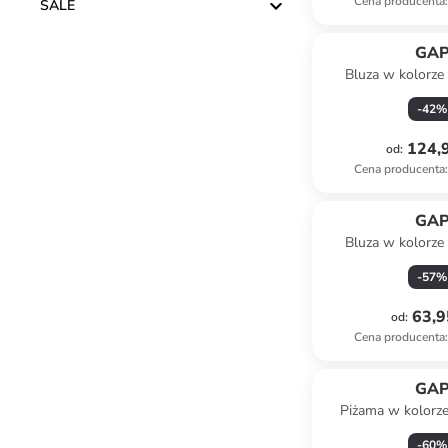
Cena producenta
:
SALE
GA
Bluza w kolorz
-
42
%
124,9
od
:
Cena producenta
:
GA
Bluza w kolorz
-
57
%
63,9
od
:
Cena producenta
:
GA
Piżama w kolorz
-
60
%