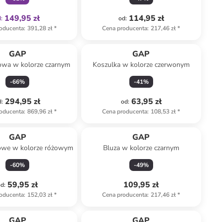
149,95 zł
114,95 zł
d
:
od
:
oducenta
:
391,28 zł
*
Cena producenta
:
217,46 zł
*
GAP
GAP
owa w kolorze czarnym
Koszulka w kolorze czerwonym
-
66
%
-
41
%
294,95 zł
63,95 zł
d
:
od
:
oducenta
:
869,96 zł
*
Cena producenta
:
108,53 zł
*
GAP
GAP
sowe w kolorze różowym
Bluza w kolorze czarnym
-
60
%
-
49
%
59,95 zł
109,95 zł
od
:
oducenta
:
152,03 zł
*
Cena producenta
:
217,46 zł
*
Tylko z
family
GAP
GAP