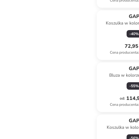
Cena producenta
:
GA
Koszulka w kolo
-
40
%
72,95 
Cena producenta
:
GA
Bluza w kolor
-
55
%
114,9
od
:
Cena producenta
:
GA
Koszulka w kolo
-
56
%