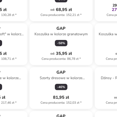
29
5 zł
68,95 zł
27
od
:
130,28 zł
*
Cena producenta
:
152,21 zł
*
Cena p
P
GAP
oft" w kolorze
Koszulka w kolorze granatowym
Koszulka w
iałym
-
58
%
5 zł
35,95 zł
od
:
108,71 zł
*
Cena producenta
:
86,78 zł
*
Cena pr
P
GAP
e w kolorze
Szorty dresowe w kolorze
Dżinsy - R
owym
czerwonym
-
46
%
 zł
81,95 zł
o
217,46 zł
*
Cena producenta
:
152,03 zł
*
Cena pr
P
GAP