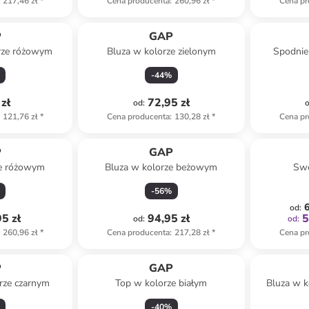
217,46 zł
*
Cena producenta
:
260,96 zł
*
Cena pr
P
GAP
rze różowym
Bluza w kolorze zielonym
Spodnie
-
44
%
zł
72,95 zł
od
:
121,76 zł
*
Cena producenta
:
130,28 zł
*
Cena pr
P
GAP
ze różowym
Bluza w kolorze beżowym
Swe
-
56
%
6
od
:
5 zł
94,95 zł
5
od
:
od
:
260,96 zł
*
Cena producenta
:
217,28 zł
*
Cena pr
P
GAP
rze czarnym
Top w kolorze białym
Bluza w 
-
40
%