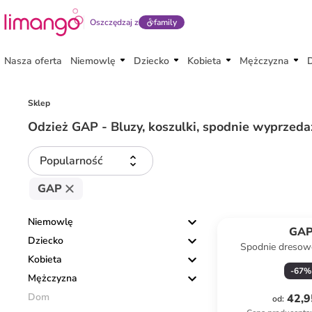
Oszczędzaj z
family
Nasza oferta
Niemowlę
Dziecko
Kobieta
Mężczyzna
Sklep
Odzież GAP - Bluzy, koszulki, spodnie wyprzeda
Popularność
GAP
Niemowlę
GA
Dziecko
Spodnie dresow
Kobieta
czerwo
-
67
%
Mężczyzna
Dom
42,9
od
: