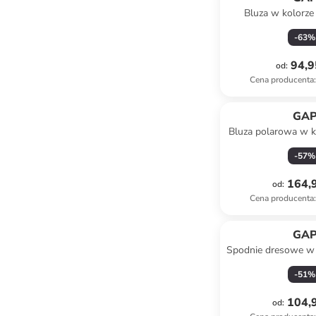
Bluza w kolorz
-
63
%
94,9
od
:
Cena producenta
:
GA
Bluza polarowa w k
-
57
%
164,9
od
:
Cena producenta
:
GA
Spodnie dresowe w 
-
51
%
104,9
od
: