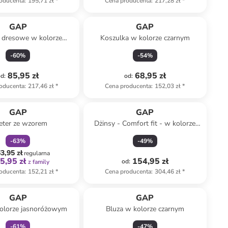
oducenta
:
195,71 zł
*
Cena producenta
:
217,28 zł
*
GAP
GAP
 dresowe w kolorze
Koszulka w kolorze czarnym
bordowym
-
60
%
-
54
%
85,95 zł
68,95 zł
od
:
od
:
oducenta
:
217,46 zł
*
Cena producenta
:
152,03 zł
*
zniżka
family
GAP
GAP
ter ze wzorem
Dżinsy - Comfort fit - w kolorze
niebieskim
-
63
%
-
49
%
3,95 zł
regularna
5,95 zł
154,95 zł
od
:
z family
oducenta
:
152,21 zł
*
Cena producenta
:
304,46 zł
*
Tylko z
family
GAP
GAP
kolorze jasnoróżowym
Bluza w kolorze czarnym
-
61
%
-
47
%