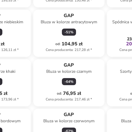
195,53 zł
*
Cena producenta
:
130,46 zł
*
Cena p
P
GAP
ze niebieskim
Bluza w kolorze antracytowym
Spódnica 
-
51
%
23
zł
104,95 zł
20
od
:
126,11 zł
*
Cena producenta
:
217,28 zł
*
Cena pr
P
GAP
rze khaki
Bluza w kolorze czarnym
Szorty
-
64
%
5 zł
76,95 zł
od
:
173,96 zł
*
Cena producenta
:
217,46 zł
*
Cena pr
P
GAP
e bordowym
Bluza w kolorze czerwonym
Bluza
-
62
%