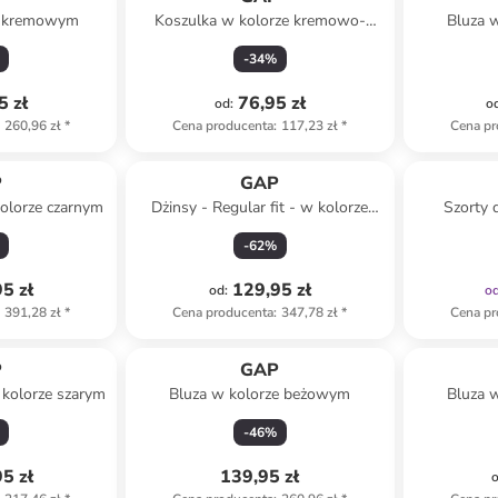
e kremowym
Koszulka w kolorze kremowo-
Bluza 
błękitnym
-
34
%
5 zł
76,95 zł
od
:
o
260,96 zł
*
Cena producenta
:
117,23 zł
*
Cena pr
P
GAP
olorze czarnym
Dżinsy - Regular fit - w kolorze
Szorty 
niebieskim
-
62
%
5 zł
129,95 zł
od
:
o
391,28 zł
*
Cena producenta
:
347,78 zł
*
Cena pr
P
GAP
kolorze szarym
Bluza w kolorze beżowym
Bluza 
-
46
%
5 zł
139,95 zł