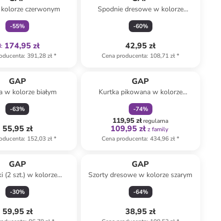
 kolorze czerwonym
Spodnie dresowe w kolorze
fioletowym
-
55
%
-
60
%
174,95 zł
42,95 zł
d
:
oducenta
:
391,28 zł
*
Cena producenta
:
108,71 zł
*
zniżka
family
GAP
GAP
a w kolorze białym
Kurtka pikowana w kolorze
granatowym
-
63
%
-
74
%
119,95 zł
regularna
55,95 zł
109,95 zł
z family
oducenta
:
152,03 zł
*
Cena producenta
:
434,96 zł
*
GAP
GAP
i (2 szt.) w kolorze
Szorty dresowe w kolorze szarym
itnym i zielonym
-
30
%
-
64
%
59,95 zł
38,95 zł