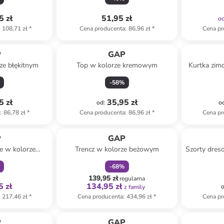
5 zł
51,95 zł
o
108,71 zł
*
Cena producenta
:
86,96 zł
*
Cena pr
P
GAP
ze błękitnym
Top w kolorze kremowym
Kurtka zim
-
58
%
5 zł
35,95 zł
od
:
o
a
:
86,78 zł
*
Cena producenta
:
86,96 zł
*
Cena pr
family
zniżka
family
P
GAP
e w kolorze
Trencz w kolorze beżowym
Szorty dre
ym
-
68
%
139,95 zł
regularna
5 zł
134,95 zł
z family
217,46 zł
*
Cena producenta
:
434,96 zł
*
Cena pr
P
GAP