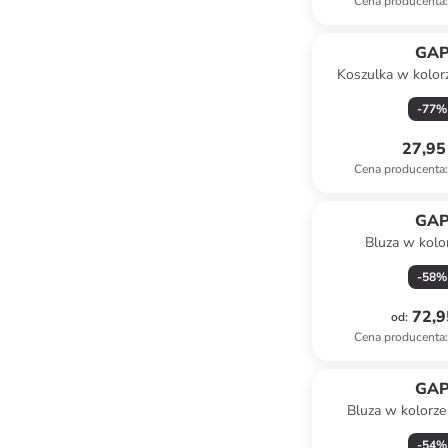
Cena producenta
:
GA
Koszulka w kolor
-
77
%
27,95 
Cena producenta
:
GA
Bluza w kolo
-
58
%
72,9
od
:
Cena producenta
:
GA
Bluza w kolorz
-
54
%