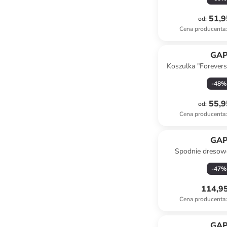
51,9
od
:
Cena producenta
:
GA
Koszulka "Forevers
beżowo-b
-
48
%
55,9
od
:
Cena producenta
:
GA
Spodnie dresow
granat
-
47
%
114,95
Cena producenta
:
GA