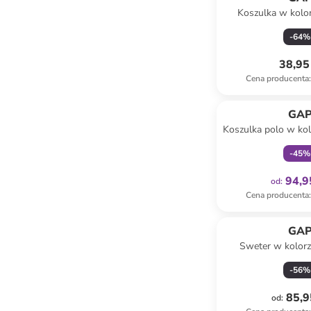
Koszulka w kolo
błękit
-
64
%
38,95 
Cena producenta
:
Tylko z
GA
Koszulka polo w ko
czarn
-
45
%
94,9
od
:
Cena producenta
:
GA
Sweter w kolorz
-
56
%
85,9
od
: