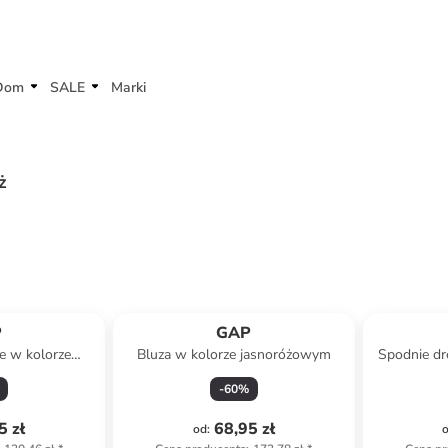
Dom
SALE
Marki
ż
P
GAP
e w kolorze
Bluza w kolorze jasnoróżowym
Spodnie dr
nym
-
60
%
5 zł
68,95 zł
od
: