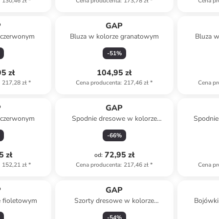
130,46 zł
*
Cena producenta
:
173,78 zł
*
Cena pr
P
GAP
e czerwonym
Bluza w kolorze granatowym
Bluza w
-
51
%
5 zł
104,95 zł
217,28 zł
*
Cena producenta
:
217,46 zł
*
Cena pr
P
GAP
e czerwonym
Spodnie dresowe w kolorze
Spodnie
czarnym
-
66
%
5 zł
72,95 zł
od
:
152,21 zł
*
Cena producenta
:
217,46 zł
*
Cena pr
P
GAP
e fioletowym
Szorty dresowe w kolorze
Bojówki
niebieskim
j
-
54
%