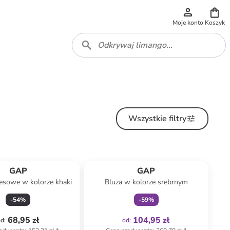
Moje konto
Koszyk
Wszystkie filtry
Tylko z
family
GAP
GAP
esowe w kolorze khaki
Bluza w kolorze srebrnym
-
54
%
-
59
%
68,95 zł
104,95 zł
od
:
od
: