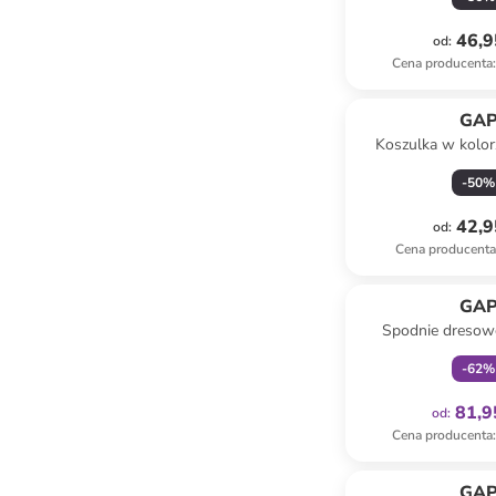
46,9
od
:
Cena producenta
:
GA
Koszulka w kolor
-
50
%
42,9
od
:
Cena producent
Tylko z
GA
Spodnie dresow
czarn
-
62
%
81,9
od
:
Cena producenta
:
GA