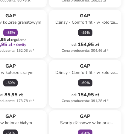
roducenta
:
86,78 zł
*
Cena producenta
:
108,53 zł
*
zniżka
family
GAP
GAP
w kolorze granatowym
Dżinsy - Comfort fit - w kolorze
błękitnym
-
86
%
-
49
%
,95 zł
regularna
,95 zł
154,95 zł
od
:
z family
oducenta
:
152,03 zł
*
Cena producenta
:
304,46 zł
*
GAP
GAP
 w kolorze szarym
Dżinsy - Comfort fit - w kolorze
niebieskim
-
50
%
-
60
%
85,95 zł
154,95 zł
od
:
od
:
oducenta
:
173,78 zł
*
Cena producenta
:
391,28 zł
*
zniżka
family
GAP
GAP
 w kolorze białym
Szorty dżinsowe w kolorze
niebieskim
-
51
%
-
84
%