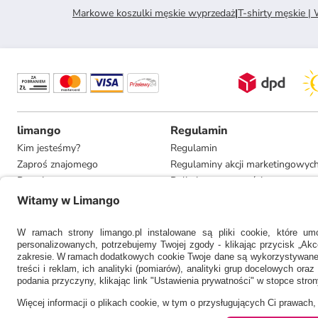
Markowe koszulki męskie wyprzedaż
|
T-shirty męskie |
limango
Regulamin
Kim jesteśmy?
Regulamin
Zaproś znajomego
Regulaminy akcji marketingowyc
Pracuj u nas
Polityka prywatności
Informacje dla prasy
Ustawienia prywatności
Compliance