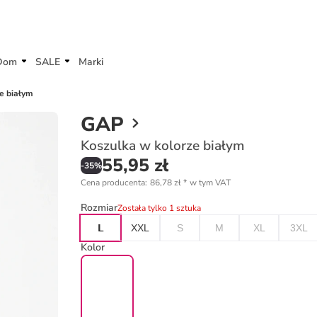
Dom
SALE
Marki
e białym
GAP
Koszulka w kolorze białym
55,95 zł
-
35
%
Cena producenta
:
86,78 zł
*
w tym VAT
Rozmiar
Została tylko 1 sztuka
L
XXL
S
M
XL
3XL
Kolor