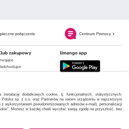
pieczne połączenie
Centrum Pomocy
Klub zakupowy
limango app
rwające
adchodzące
limango.de
limango.nl