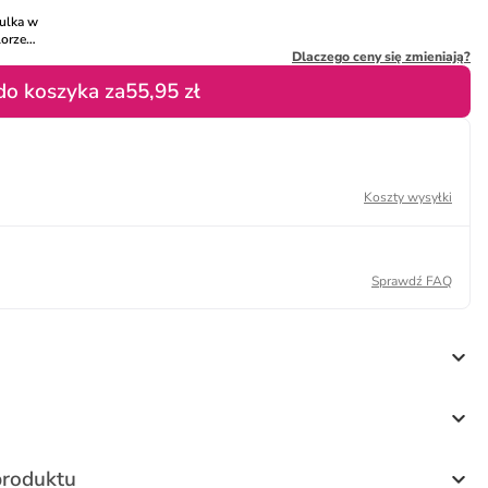
ulka w
lorze
atowym
Dlaczego ceny się zmieniają?
do koszyka za
55,95 zł
Koszty wysyłki
Sprawdź FAQ
produktu