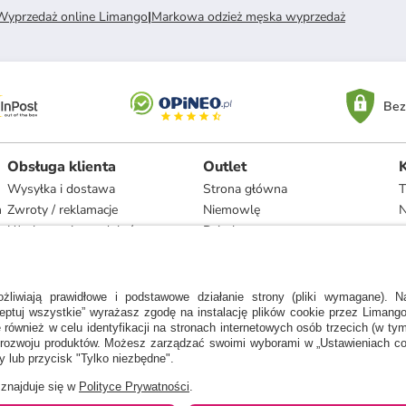
 Wyprzedaż online Limango
|
Markowa odzież męska wyprzedaż
Bez
Obsługa klienta
Outlet
Wysyłka i dostawa
Strona główna
T
h
Zwroty / reklamacje
Niemowlę
N
Użytkowanie produktów
Dziecko
Recykling i utylizacja
Kobieta
Odstąpienie
Mężczyzna
Zgodność z umową i naprawa
Dom
Marki