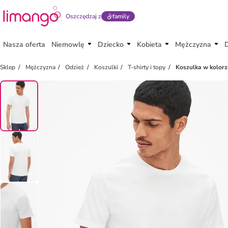
Oszczędzaj z
family
Nasza oferta
Niemowlę
Dziecko
Kobieta
Mężczyzna
Sklep
Mężczyzna
Odzież
Koszulki
T-shirty i topy
Koszulka w kolorz