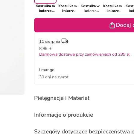
Koszulka w
Koszulka w
Koszulka w
Koszulka w
Kosz
kolorze
kolorze
kolorze
kolorze
ko
białym
szarym
czarnym
granatowym
gran
Dodaj 
11 sierpnia
8,95 zł
Darmowa dostawa przy zamówieniach od 299 zł
limango
30 dni na zwrot
Pielęgnacja i Materiał
Informacje o produkcie
Szczegóły dotyczące bezpieczeństwa 