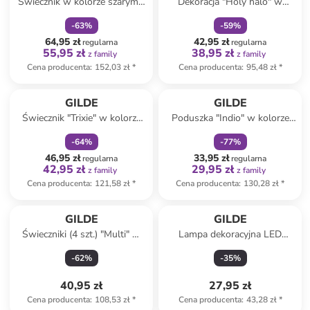
Świecznik w kolorze szarym -
Dekoracja "Holy halo" w
13,5 x 42 cm
kolorze jasnobrązowo-białym
-
63
%
-
59
%
- wys. 35 cm
64,95 zł
42,95 zł
regularna
regularna
55,95 zł
38,95 zł
z family
z family
Cena producenta
:
152,03 zł
*
Cena producenta
:
95,48 zł
*
zniżka
family
zniżka
family
GILDE
GILDE
Świecznik "Trixie" w kolorze
Poduszka "Indio" w kolorze
czarnym - wys. 30 cm
kremowym - 45 x 45 cm
-
64
%
-
77
%
46,95 zł
33,95 zł
regularna
regularna
42,95 zł
29,95 zł
z family
z family
Cena producenta
:
121,58 zł
*
Cena producenta
:
130,28 zł
*
GILDE
GILDE
Świeczniki (4 szt.) "Multi" w
Lampa dekoracyjna LED
różnych kolorach - wys. 8 x Ø
"Salto" w kolorze białym - 7 x
-
62
%
-
35
%
7 cm
13,5 x 8 cm
40,95 zł
27,95 zł
Cena producenta
:
108,53 zł
*
Cena producenta
:
43,28 zł
*