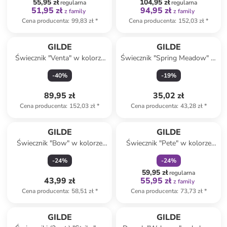
55,95 zł
104,95 zł
regularna
regularna
51,95 zł
94,95 zł
z family
z family
Cena producenta
:
99,83 zł
*
Cena producenta
:
152,03 zł
*
GILDE
GILDE
Świecznik "Venta" w kolorze
Świecznik "Spring Meadow" w
beżowym - wys. 13 x Ø 20
kolorze beżowo-białym - 23,5
-
40
%
-
19
%
cm
x 11,5 x 7 cm
89,95 zł
35,02 zł
Cena producenta
:
152,03 zł
*
Cena producenta
:
43,28 zł
*
zniżka
family
GILDE
GILDE
Świecznik "Bow" w kolorze
Świecznik "Pete" w kolorze
jasnoróżowym - 13 x 5,5 x 9,5
srebrno-złoto-kremowym - 9
-
24
%
-
24
%
cm
x 12 cm
59,95 zł
regularna
43,99 zł
55,95 zł
z family
Cena producenta
:
58,51 zł
*
Cena producenta
:
73,73 zł
*
GILDE
GILDE