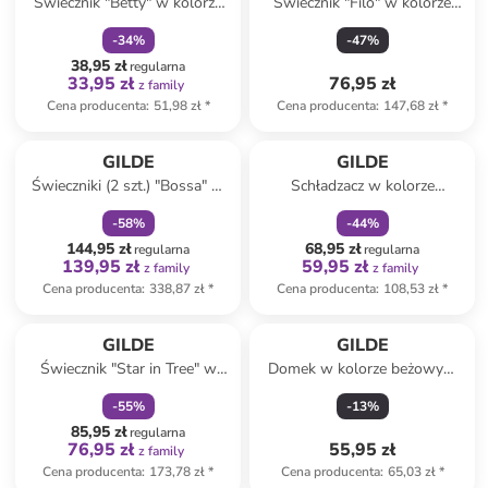
Świecznik "Betty" w kolorze
Świecznik "Filo" w kolorze
srebrno-białym - 8 x 6,5 cm
czarnym - wys. 26,5 x Ø 24
-
34
%
-
47
%
cm
38,95 zł
regularna
33,95 zł
76,95 zł
z family
Cena producenta
:
51,98 zł
*
Cena producenta
:
147,68 zł
*
zniżka
family
zniżka
family
GILDE
GILDE
Świeczniki (2 szt.) "Bossa" w
Schładzacz w kolorze
kolorze kremowym - wys. 27
srebrnym do butelek - wys.
-
58
%
-
44
%
x Ø 16 cm
18 cm
144,95 zł
68,95 zł
regularna
regularna
139,95 zł
59,95 zł
z family
z family
Cena producenta
:
338,87 zł
*
Cena producenta
:
108,53 zł
*
zniżka
family
GILDE
GILDE
Świecznik "Star in Tree" w
Domek w kolorze beżowym
kolorze czarnym - 33 x 57 x
dla insektów - 6,8 x 20 x 6,8
-
55
%
-
13
%
10 cm
cm
85,95 zł
regularna
76,95 zł
55,95 zł
z family
Cena producenta
:
173,78 zł
*
Cena producenta
:
65,03 zł
*