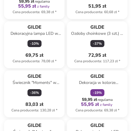
59,95 zł
regularna
55,95 zł
51,95 zł
z family
Cena producenta
:
69,38 zł
*
Cena producenta
:
60,68 zł
*
GILDE
GILDE
Dekoracyjna lampa LED w
Ozdoby choinkowe (3 szt.) w
kolorze białym - 9,5 x 20 x 7
różnych kolorach - 4,5 x 5,5 x
-
10
%
-
37
%
cm
3,5 cm
69,75 zł
72,95 zł
Cena producenta
:
78,08 zł
*
Cena producenta
:
117,23 zł
*
zniżka
family
GILDE
GILDE
Świecznik "Moments" w
Dekoracja w kolorze
kolorze białym - wys. 39 x Ø
jasnobrązowym - 30 x 34,5 x
-
36
%
-
19
%
15 cm
5,5 cm
59,95 zł
regularna
83,03 zł
55,95 zł
z family
Cena producenta
:
130,28 zł
*
Cena producenta
:
69,38 zł
*
GILDE
GILDE