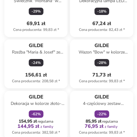
Świecznik "Montana" w
Dekoracyjna lampa LED
kolorze czarnym
"Emiliel" w kolorze białym -
-
29
%
-
18
%
9,5 x 20 x 8 cm
69,91 zł
67,24 zł
Cena producenta
:
99,83 zł
*
Cena producenta
:
82,43 zł
*
GILDE
GILDE
Rzeźba "Maria & Josef" ze
Wazon "Bow" w kolorze
wzorem - 21 x 20,5 x 8,5 cm
biało-jasnoróżowym - wys. 15
-
24
%
-
28
%
x Ø 12 cm
156,61 zł
71,73 zł
Cena producenta
:
208,58 zł
*
Cena producenta
:
99,83 zł
*
zniżka
family
zniżka
family
GILDE
GILDE
Dekoracja w kolorze złoto-
4-częściowy zestaw
jasnobrązowym - 45 x 87 x
dekoracyjny w kolorze szarym
-
62
%
-
22
%
9,5 cm
- 24 x 13 x 4 cm
154,95 zł
85,95 zł
regularna
regularna
144,95 zł
76,95 zł
z family
z family
Cena producenta
:
382,58 zł
*
Cena producenta
:
99,83 zł
*