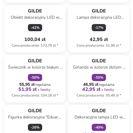
GILDE
GILDE
Obiekt dekoracyjny LED w
Lampa dekoracyjna LED
kolorze jasnobrązowo-białym
"Salto" w kolorze białym - 8,5
-
42
%
-
17
%
- 10,5 x Ø 16,5 cm
x 15 x 11 cm
100,04 zł
42,95 zł
Cena producenta
:
173,78 zł
*
Cena producenta
:
51,98 zł
*
zniżka
family
zniżka
family
GILDE
GILDE
Świecznik w kolorze białym -
Girlanda w kolorze złotym -
wys. 18,5 cm
20 x 104 cm
-
50
%
-
55
%
55,95 zł
46,95 zł
regularna
regularna
51,95 zł
42,95 zł
z family
z family
Cena producenta
:
104,18 zł
*
Cena producenta
:
95,48 zł
*
zniżka
family
GILDE
GILDE
Figurka dekoracyjna "Eduard"
Dekoracyjna lampa LED w
w kolorze szarym - 28 x 8 x
kolorze białym - wys. 31 cm
-
26
%
-
49
%
21 cm