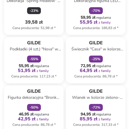
Dekoracja "Spring Meadow" w
Dekoracyjna figurka LED
kolorze białym - 24 x 23,5 x 4
"Onni" w kolorze szarym - 18
-
23
%
-
70
%
cm
x 47 cm
59,95 zł
regularna
39,58 zł
55,95 zł
z family
Cena producenta
:
51,98 zł
*
Cena producenta
:
186,83 zł
*
zniżka
family
zniżka
family
GILDE
GILDE
Podkładki (4 szt.) "Nova" w
Świecznik "Casa" w kolorze
kolorze srebrnym - Ø 11 cm
białym - 10,5 x 18 x 6 cm
-
55
%
-
25
%
55,95 zł
72,95 zł
regularna
regularna
51,95 zł
64,95 zł
z family
z family
Cena producenta
:
117,23 zł
*
Cena producenta
:
86,78 zł
*
zniżka
family
zniżka
family
GILDE
GILDE
Figurka dekoracyjna "Bronko"
Wianek w kolorze zielono-
w kolorze szaro-białym - wys.
czerwonym - Ø 55 cm
-
50
%
-
72
%
26 cm
46,95 zł
94,95 zł
regularna
regularna
42,95 zł
85,95 zł
z family
z family
Cena producenta
:
86,78 zł
*
Cena producenta
:
317,33 zł
*