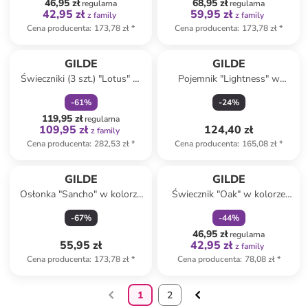
46,95 zł
68,95 zł
regularna
regularna
42,95 zł
59,95 zł
z family
z family
Cena producenta
:
173,78 zł
*
Cena producenta
:
173,78 zł
*
zniżka
family
GILDE
GILDE
Świeczniki (3 szt.) "Lotus" w
Pojemnik "Lightness" w
kolorze biało-szarym - wys.
kolorze białym do kostek lodu
-
61
%
-
24
%
20 x Ø 15 cm
- 20,5 x 20,5 x 18 cm
119,95 zł
regularna
109,95 zł
124,40 zł
z family
Cena producenta
:
282,53 zł
*
Cena producenta
:
165,08 zł
*
zniżka
family
GILDE
GILDE
Osłonka "Sancho" w kolorze
Świecznik "Oak" w kolorze
zielonym na doniczkę - 15 x
jasnobrązowym
-
67
%
-
44
%
21,5 x 13,5 cm
46,95 zł
regularna
55,95 zł
42,95 zł
z family
Cena producenta
:
173,78 zł
*
Cena producenta
:
78,08 zł
*
1
2