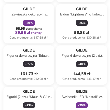
zniżka
family
GILDE
GILDE
Zawieszka dekoracyjna
Bidon "Lightness" w kolorze
"Manila" w kolorze brązowym
białym - wys. 27 x Ø 6,5 cm
-
39
%
-
25
%
- 40 x 40 x 4 cm
98,95 zł
regularna
89,95 zł
96,83 zł
z family
Cena producenta
:
147,68 zł
*
Cena producenta
:
130,28 zł
*
GILDE
GILDE
Figurka dekoracyjna "Eduard"
Figurki dekoracyjne (2 szt.)
w kolorze szarym - 41 x 21 x
"Buddha" w kolorze
-
35
%
-
40
%
36 cm
jasnobrązowym - 21 x 22 x 6
cm
161,73 zł
144,58 zł
Cena producenta
:
252,08 zł
*
Cena producenta
:
243,17 zł
*
zniżka
family
GILDE
GILDE
Figurki (2 szt.) "Klaus & C." ze
Świecznik LED "Kristall" w
wzorem na płot - wys. 23 cm
kolorze czarnym - wys. 23 cm
-
23
%
-
35
%