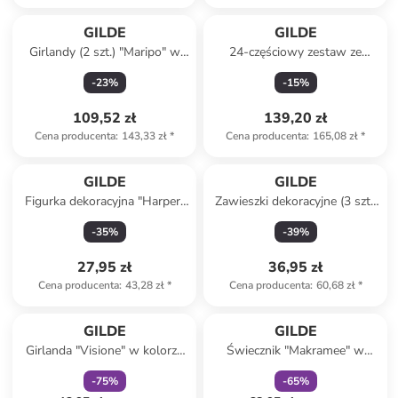
GILDE
GILDE
Girlandy (2 szt.) "Maripo" w
24-częściowy zestaw ze
kolorze beżowym - dł. 75 cm
wzorem - 9 x 15 x 3,5 cm
-
23
%
-
15
%
109,52 zł
139,20 zł
Cena producenta
:
143,33 zł
*
Cena producenta
:
165,08 zł
*
GILDE
GILDE
Figurka dekoracyjna "Harper"
Zawieszki dekoracyjne (3 szt.)
w kolorze biało-
"Rosalia" w kolorze zielono-
-
35
%
-
39
%
jasnobrązowym - 9 x 9 x 7,7
białym - 15 x 5 cm
cm
27,95 zł
36,95 zł
Cena producenta
:
43,28 zł
*
Cena producenta
:
60,68 zł
*
zniżka
family
zniżka
family
GILDE
GILDE
Girlanda "Visione" w kolorze
Świecznik "Makramee" w
srebrnym - dł. 105 cm
kolorze beżowym - 12 x 13
-
75
%
-
65
%
cm