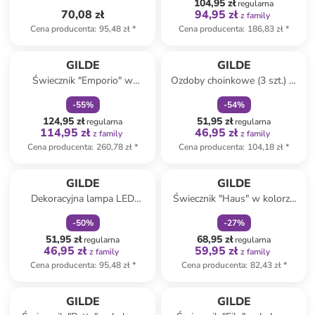
104,95 zł
regularna
70,08 zł
94,95 zł
z family
Cena producenta
:
95,48 zł
*
Cena producenta
:
186,83 zł
*
zniżka
family
zniżka
family
GILDE
GILDE
Świecznik "Emporio" w
Ozdoby choinkowe (3 szt.) w
kolorze srebrnym - wys. 108 x
kolorze szaro-czarno-białym -
-
55
%
-
54
%
Ø 21 cm
dł. 9 cm
124,95 zł
51,95 zł
regularna
regularna
114,95 zł
46,95 zł
z family
z family
Cena producenta
:
260,78 zł
*
Cena producenta
:
104,18 zł
*
zniżka
family
zniżka
family
GILDE
GILDE
Dekoracyjna lampa LED
Świecznik "Haus" w kolorze
"Rotterdam" w kolorze białym
czarnym
-
50
%
-
27
%
- 13 x 17 x 5 cm
51,95 zł
68,95 zł
regularna
regularna
46,95 zł
59,95 zł
z family
z family
Cena producenta
:
95,48 zł
*
Cena producenta
:
82,43 zł
*
zniżka
family
GILDE
GILDE