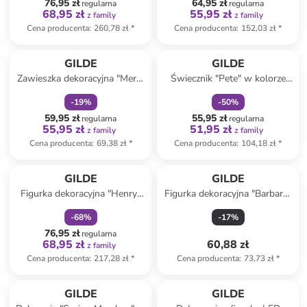
76,95 zł
64,95 zł
regularna
regularna
68,95 zł
55,95 zł
z family
z family
Cena producenta
:
260,78 zł
*
Cena producenta
:
152,03 zł
*
zniżka
family
zniżka
family
GILDE
GILDE
Zawieszka dekoracyjna "Merry
Świecznik "Pete" w kolorze
Christmas" w kolorze
srebrno-złoto-kremowym - 9
-
19
%
-
50
%
brązowym - 28 x 53 x 0,60 cm
x 18,5 cm
59,95 zł
55,95 zł
regularna
regularna
55,95 zł
51,95 zł
z family
z family
Cena producenta
:
69,38 zł
*
Cena producenta
:
104,18 zł
*
zniżka
family
GILDE
GILDE
Figurka dekoracyjna "Henry"
Figurka dekoracyjna "Barbara"
w kolorze srebrnym - 21 x 20
w kolorze białym - 13 x 24 x 7
-
68
%
-
17
%
cm
cm
76,95 zł
regularna
68,95 zł
60,88 zł
z family
Cena producenta
:
217,28 zł
*
Cena producenta
:
73,73 zł
*
zniżka
family
GILDE
GILDE