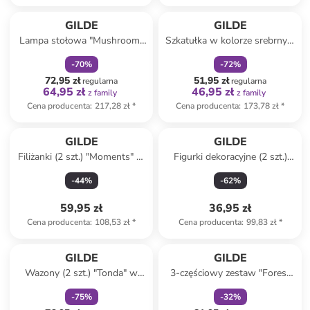
zniżka
family
zniżka
family
GILDE
GILDE
Lampa stołowa "Mushroom"
Szkatułka w kolorze srebrnym
w kolorze szarym - wys. 29
- 10 cm
-
70
%
-
72
%
cm
72,95 zł
51,95 zł
regularna
regularna
64,95 zł
46,95 zł
z family
z family
Cena producenta
:
217,28 zł
*
Cena producenta
:
173,78 zł
*
GILDE
GILDE
Filiżanki (2 szt.) "Moments" w
Figurki dekoracyjne (2 szt.)
kolorze białym do espresso -
"Rooster" ze wzorem - 4 x 15
-
44
%
-
62
%
80 ml
x 5,5 cm
59,95 zł
36,95 zł
Cena producenta
:
108,53 zł
*
Cena producenta
:
99,83 zł
*
zniżka
family
zniżka
family
GILDE
GILDE
Wazony (2 szt.) "Tonda" w
3-częściowy zestaw "Forest
kolorze białym - 19 x 30 x 8
lovers" w kolorze białym do
-
75
%
-
32
%
cm
herbaty