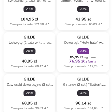
Świeczniki (2 szt.) "Strike" w
Domek "Welcome" w kolorze
kolorze beżowym i zielonym -
białym dla ptaków - 13,5 x 20
-
13
%
-
33
%
10 x 20,5 x 11 cm
x 8 cm
104,95 zł
42,95 zł
Cena producenta
:
121,58 zł
*
Cena producenta
:
65,03 zł
*
zniżka
family
GILDE
GILDE
Uchwyty (2 szt.) w kolorze
Dekoracja "Holy halo" w
białym na zdjęcia i karty - 23 x
kolorze jasnobrązowo-białym
-
32
%
-
34
%
17,5 cm
- wys. 35 cm
85,95 zł
regularna
40,95 zł
76,95 zł
z family
Cena producenta
:
60,47 zł
*
Cena producenta
:
117,23 zł
*
GILDE
GILDE
Zawieszki dekoracyjne (3 szt.)
Girlandy (2 szt.) "Butterfly
"Moments" w kolorze białym -
Dance" w kolorze beżowym -
-
30
%
-
28
%
Ø 12 cm
dł. 80 cm
68,95 zł
96,14 zł
Cena producenta
:
99,83 zł
*
Cena producenta
:
134,63 zł
*