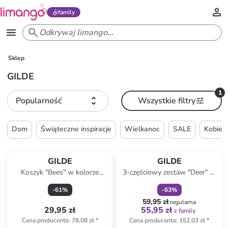
family
Sklep
GILDE
1
Popularność
Wszystkie filtry
Dom
Świąteczne inspiracje
Wielkanoc
SALE
Kobiet
zniżka
family
GILDE
GILDE
Koszyk "Bees" w kolorze
3-częściowy zestaw "Deer" w
żółtym na pieczywo - wys. 20
kolorze białym do herbaty
-
61
%
-
63
%
x Ø 20 cm
59,95 zł
regularna
29,95 zł
55,95 zł
z family
Cena producenta
:
78,08 zł
*
Cena producenta
:
152,03 zł
*