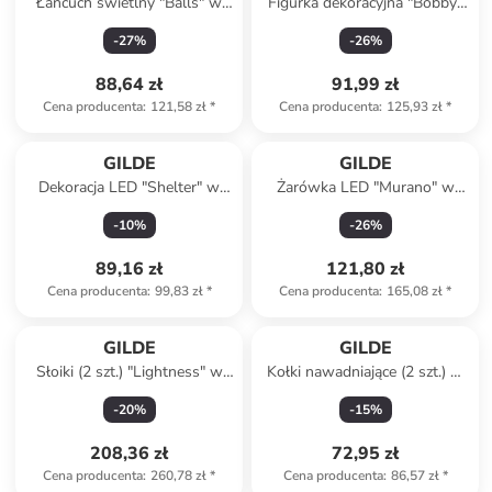
Łańcuch świetlny "Balls" w
Figurka dekoracyjna "Bobby"
kolorze złoto-srebrno-białym
w kolorze kremowo-
-
27
%
-
26
%
- dł. 120 cm
brązowym - 11 x 20 x 9 cm
88,64 zł
91,99 zł
Cena producenta
:
121,58 zł
*
Cena producenta
:
125,93 zł
*
GILDE
GILDE
Dekoracja LED "Shelter" w
Żarówka LED "Murano" w
kolorze czarnym - wys. 36 cm
kolorze pomarańczowym - 10
-
10
%
-
26
%
x 19 x 6,5 cm
89,16 zł
121,80 zł
Cena producenta
:
99,83 zł
*
Cena producenta
:
165,08 zł
*
GILDE
GILDE
Słoiki (2 szt.) "Lightness" w
Kołki nawadniające (2 szt.) w
kolorze pomarańczowym -
kolorze zielono-beżowym -
-
20
%
-
15
%
wys. 18 x Ø 13 cm
6,5 x 17 x 6 cm
208,36 zł
72,95 zł
Cena producenta
:
260,78 zł
*
Cena producenta
:
86,57 zł
*