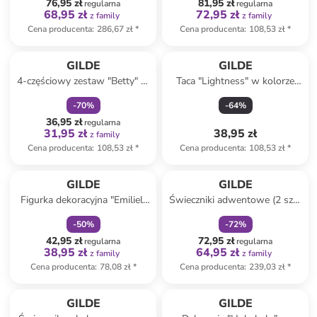
76,95 zł
81,95 zł
regularna
regularna
68,95 zł
72,95 zł
z family
z family
Cena producenta
:
286,67 zł
*
Cena producenta
:
108,53 zł
*
zniżka
family
GILDE
GILDE
4-częściowy zestaw "Betty" w
Taca "Lightness" w kolorze
kolorze biało-czerwonym do
białym - wys. 10 x Ø 30 cm
-
70
%
-
64
%
espresso
36,95 zł
regularna
31,95 zł
38,95 zł
z family
Cena producenta
:
108,53 zł
*
Cena producenta
:
108,53 zł
*
zniżka
family
zniżka
family
GILDE
GILDE
Figurka dekoracyjna "Emiliel"
Świeczniki adwentowe (2 szt.)
w kolorze białym - 12,5 x 15,5
w kolorze czarnym - 22 x 22 x
-
50
%
-
72
%
x 6,5 cm
25 cm
42,95 zł
72,95 zł
regularna
regularna
38,95 zł
64,95 zł
z family
z family
Cena producenta
:
78,08 zł
*
Cena producenta
:
239,03 zł
*
zniżka
family
zniżka
family
GILDE
GILDE