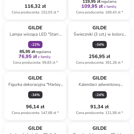
119,95 zł
regularna
116,32 zł
109,95 zł
z family
Cena producenta
:
152,03 zł
*
Cena producenta
:
169,43 zł
*
zniżka
family
GILDE
GILDE
Lampa wisząca LED "Starry
Świeczniki (3 szt.) w kolorze
Night" w kolorze czarnym -
szarym - wys. 25,5 x Ø 14,6
-
22
%
-
34
%
wys. 15 cm
cm
85,95 zł
regularna
76,95 zł
256,95 zł
z family
Cena producenta
:
99,83 zł
*
Cena producenta
:
391,28 zł
*
GILDE
GILDE
Figurka dekoracyjna "Marley"
Kalendarz adwentowy
w kolorze białym - 16,5 x 21,5
"Abeto" w kolorze czarnym -
-
34
%
-
24
%
x 12 cm
25 x 45 x 0,20 cm
96,14 zł
91,34 zł
Cena producenta
:
147,68 zł
*
Cena producenta
:
121,58 zł
*
GILDE
GILDE