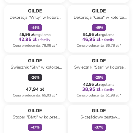
zniżka
family
zniżka
family
GILDE
GILDE
Dekoracja "Willy" w kolorze
Dekoracja "Casa" w kolorze
czerwono-białym - 30 x 67 x
brązowo-szarym - 25,5 x 15 x
-
44
%
-
45
%
6 cm
5 cm
46,95 zł
51,95 zł
regularna
regularna
42,95 zł
46,95 zł
z family
z family
Cena producenta
:
78,08 zł
*
Cena producenta
:
86,78 zł
*
zniżka
family
GILDE
GILDE
Świecznik "Sky" w kolorze
Świecznik "Star" w kolorze
granatowym - wys. 10 cm
złoto-białym - 12 x 12 x 9 cm
-
26
%
-
25
%
42,95 zł
regularna
47,94 zł
38,95 zł
z family
Cena producenta
:
65,03 zł
*
Cena producenta
:
51,98 zł
*
zniżka
family
zniżka
family
GILDE
GILDE
Stoper "Bärti" w kolorze
6-częściowy zestaw
szaro-czerwono-białym do
dekoracyjny w różnych
-
47
%
-
37
%
drzwi - 26 x 47 x 15 cm
kolorach - 36 x 24 x 12,5 cm