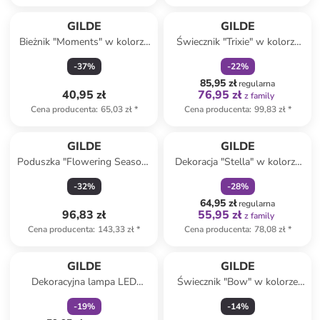
zniżka
family
GILDE
GILDE
Bieżnik "Moments" w kolorze
Świecznik "Trixie" w kolorze
szarym - 140 x 40 cm
czarnym - wys. 22 cm
-
37
%
-
22
%
85,95 zł
regularna
40,95 zł
76,95 zł
z family
Cena producenta
:
65,03 zł
*
Cena producenta
:
99,83 zł
*
zniżka
family
GILDE
GILDE
Poduszka "Flowering Season"
Dekoracja "Stella" w kolorze
w kolorze białym ze wzorem -
jasnobrązowym - 15 x 30 x 6
-
32
%
-
28
%
30 x 50 cm
cm
64,95 zł
regularna
96,83 zł
55,95 zł
z family
Cena producenta
:
143,33 zł
*
Cena producenta
:
78,08 zł
*
zniżka
family
GILDE
GILDE
Dekoracyjna lampa LED
Świecznik "Bow" w kolorze
"Emiliel" w kolorze białym -
białym - 13 x 5,5 x 9,5 cm
-
19
%
-
14
%
8,1 x 16 x 6,5 cm