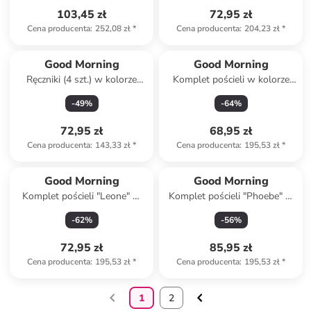
103,45 zł
72,95 zł
Cena producenta
:
252,08 zł
*
Cena producenta
:
204,23 zł
*
Good Morning
Good Morning
Ręczniki (4 szt.) w kolorze
Komplet pościeli w kolorze
beżowym do rąk
pomarańczowym ze wzorem
-
49
%
-
64
%
72,95 zł
68,95 zł
Cena producenta
:
143,33 zł
*
Cena producenta
:
195,53 zł
*
Good Morning
Good Morning
Komplet pościeli "Leone" w
Komplet pościeli "Phoebe" w
kolorze szarym ze wzorem
kolorze brązowym
-
62
%
-
56
%
72,95 zł
85,95 zł
Cena producenta
:
195,53 zł
*
Cena producenta
:
195,53 zł
*
1
2