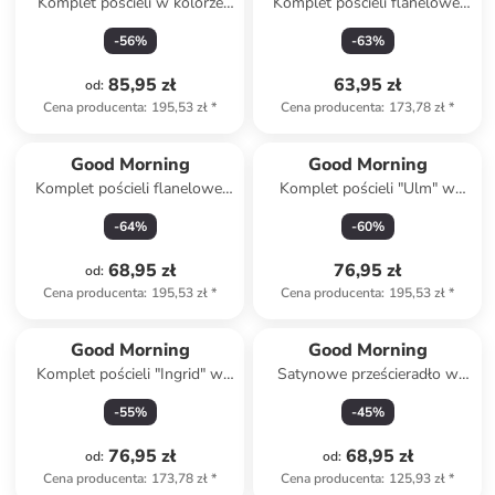
Komplet pościeli w kolorze
Komplet pościeli flanelowej
jasnoróżowym
"Elena" w kolorze szaro-
-
56
%
-
63
%
fioletowym
85,95 zł
63,95 zł
od
:
Cena producenta
:
195,53 zł
*
Cena producenta
:
173,78 zł
*
Good Morning
Good Morning
Komplet pościeli flanelowej
Komplet pościeli "Ulm" w
"Gabin" w kolorze niebiesko-
kolorze jasnoszaro-niebieskim
-
64
%
-
60
%
białym
68,95 zł
76,95 zł
od
:
Cena producenta
:
195,53 zł
*
Cena producenta
:
195,53 zł
*
Good Morning
Good Morning
Komplet pościeli "Ingrid" w
Satynowe prześcieradło w
kolorze beżowym
kolorze szaroróżowym na
-
55
%
-
45
%
gumce
76,95 zł
68,95 zł
od
:
od
:
Cena producenta
:
173,78 zł
*
Cena producenta
:
125,93 zł
*