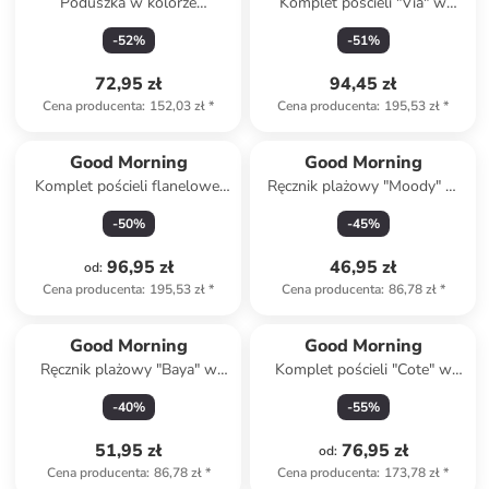
Poduszka w kolorze
Komplet pościeli "Via" w
kremowym
kolorze biało-miętowym
-
52
%
-
51
%
72,95 zł
94,45 zł
Cena producenta
:
152,03 zł
*
Cena producenta
:
195,53 zł
*
Good Morning
Good Morning
Komplet pościeli flanelowej
Ręcznik plażowy "Moody" w
"Aila" w kolorze błękitno-
kolorze błękitnym ze wzorem
-
50
%
-
45
%
białym
96,95 zł
46,95 zł
od
:
Cena producenta
:
195,53 zł
*
Cena producenta
:
86,78 zł
*
Good Morning
Good Morning
Ręcznik plażowy "Baya" w
Komplet pościeli "Cote" w
kolorze niebiesko-
kolorze beżowym
-
40
%
-
55
%
pomarańczowym
51,95 zł
76,95 zł
od
:
Cena producenta
:
86,78 zł
*
Cena producenta
:
173,78 zł
*