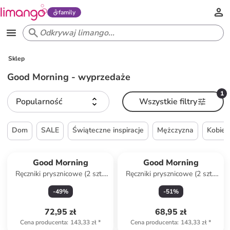
family
Sklep
Good Morning - wyprzedaże
1
Popularność
Wszystkie filtry
Dom
SALE
Świąteczne inspiracje
Mężczyzna
Kobiet
Good Morning
Good Morning
Ręczniki prysznicowe (2 szt.)
Ręczniki prysznicowe (2 szt.)
w kolorze antracytowym
w kolorze niebieskim
-
49
%
-
51
%
72,95 zł
68,95 zł
Cena producenta
:
143,33 zł
*
Cena producenta
:
143,33 zł
*