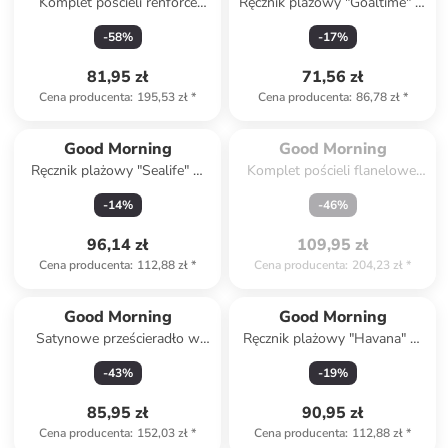
Komplet pościeli renforcé
Ręcznik plażowy "Goaltime" w
"Iris" w kolorze turkusowo-
kolorze zielonym
-
58
%
-
17
%
musztardowym
81,95 zł
71,56 zł
Cena producenta
:
195,53 zł
*
Cena producenta
:
86,78 zł
*
Spóźniłeś się.

Wyprzedane
Good Morning
Good Morning
Ręcznik plażowy "Sealife" w
Komplet pościeli flanelowej
kolorze beżowo-niebieskim
"Dino" ze wzorem
-
14
%
-
46
%
96,14 zł
109,95 zł
Cena producenta
:
112,88 zł
*
Cena producenta
:
204,23 zł
*
Good Morning
Good Morning
Satynowe prześcieradło w
Ręcznik plażowy "Havana" w
kolorze szarym na gumce
kolorze niebiesko-zielono-
-
43
%
-
19
%
beżowym
85,95 zł
90,95 zł
Cena producenta
:
152,03 zł
*
Cena producenta
:
112,88 zł
*