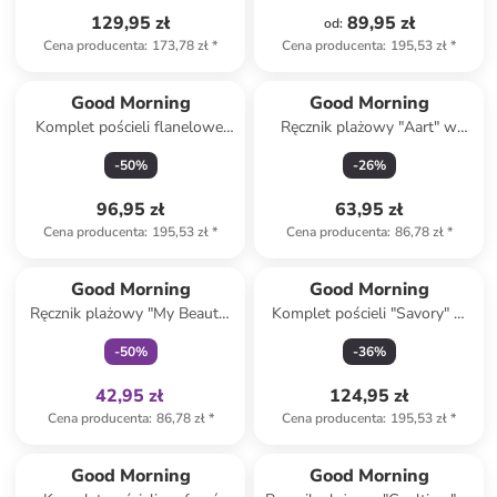
129,95 zł
89,95 zł
od
:
Cena producenta
:
173,78 zł
*
Cena producenta
:
195,53 zł
*
Good Morning
Good Morning
Komplet pościeli flanelowej
Ręcznik plażowy "Aart" w
"Niba" w kolorze błękitno-
kolorze niebiesko-zielonym
-
50
%
-
26
%
białym
96,95 zł
63,95 zł
Cena producenta
:
195,53 zł
*
Cena producenta
:
86,78 zł
*
Tylko z
family
Good Morning
Good Morning
Ręcznik plażowy "My Beauty"
Komplet pościeli "Savory" w
w kolorze niebieskim
kolorze zielonym ze wzorem
-
50
%
-
36
%
42,95 zł
124,95 zł
Cena producenta
:
86,78 zł
*
Cena producenta
:
195,53 zł
*
Good Morning
Good Morning