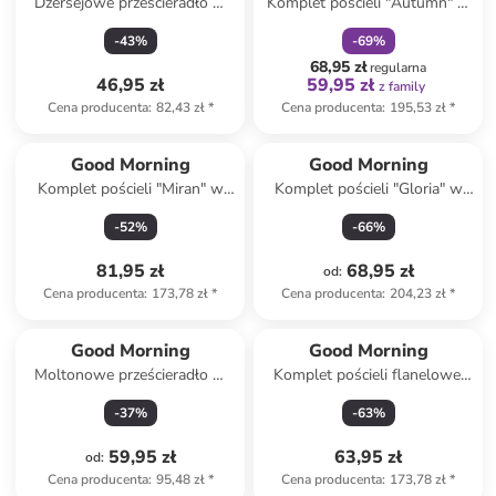
Dżersejowe prześcieradło w
Komplet pościeli "Autumn" w
kolorze niebieskim na gumce
kolorze beżowym
-
43
%
-
69
%
68,95 zł
regularna
46,95 zł
59,95 zł
z family
Cena producenta
:
82,43 zł
*
Cena producenta
:
195,53 zł
*
Good Morning
Good Morning
Komplet pościeli "Miran" w
Komplet pościeli "Gloria" w
kolorze beżowym
kolorze kremowo-beżowym
-
52
%
-
66
%
81,95 zł
68,95 zł
od
:
Cena producenta
:
173,78 zł
*
Cena producenta
:
204,23 zł
*
Good Morning
Good Morning
Moltonowe prześcieradło w
Komplet pościeli flanelowej
kolorze białym na gumce
"Icebear" w kolorze błękitnym
-
37
%
-
63
%
59,95 zł
63,95 zł
od
:
Cena producenta
:
95,48 zł
*
Cena producenta
:
173,78 zł
*