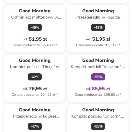
Good Morning
Good Morning
Ochraniacz moltonowy w
Prześcieradło w kolorze
kolorze białym na materac
beżowym na gumce
-
45
%
-
42
%
51,95 zł
51,95 zł
od
:
od
:
Cena producenta
:
95,48 zł
*
Cena producenta
:
91,13 zł
*
Tylko z
family
Good Morning
Good Morning
Komplet pościeli "Dirkje" w
Komplet pościeli "Vacation" w
kolorze zielonym
kolorze błękitno-kremowym
-
62
%
-
56
%
76,95 zł
85,95 zł
od
:
od
:
Cena producenta
:
204,23 zł
*
Cena producenta
:
195,53 zł
*
Good Morning
Good Morning
Prześcieradło w kolorze
Komplet pościeli "Unicorn" w
jasnoróżowym na gumce
kolorze zielono-różowym
-
47
%
-
55
%