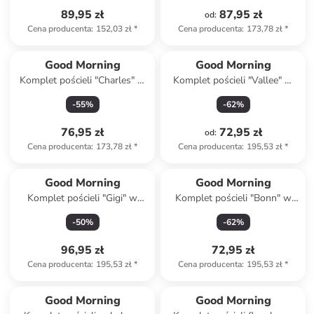
89,95 zł
87,95 zł
od
:
Cena producenta
:
152,03 zł
*
Cena producenta
:
173,78 zł
*
Good Morning
Good Morning
Komplet pościeli "Charles" w
Komplet pościeli "Vallee" w
kolorze błękitno-szarym
kolorze miętowym ze wzorem
-
55
%
-
62
%
76,95 zł
72,95 zł
od
:
Cena producenta
:
173,78 zł
*
Cena producenta
:
195,53 zł
*
Good Morning
Good Morning
Komplet pościeli "Gigi" w
Komplet pościeli "Bonn" w
kolorze zielonym
kolorze czarno-
-
50
%
-
62
%
jasnobrązowym
96,95 zł
72,95 zł
Cena producenta
:
195,53 zł
*
Cena producenta
:
195,53 zł
*
Good Morning
Good Morning