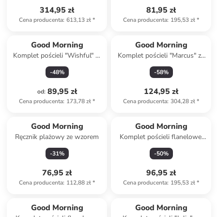
314,95 zł
81,95 zł
Cena producenta
:
613,13 zł
*
Cena producenta
:
195,53 zł
*
Good Morning
Good Morning
Komplet pościeli "Wishful" w
Komplet pościeli "Marcus" ze
kolorze błękitnym
wzorem
-
48
%
-
58
%
89,95 zł
124,95 zł
od
:
Cena producenta
:
173,78 zł
*
Cena producenta
:
304,28 zł
*
Good Morning
Good Morning
Ręcznik plażowy ze wzorem
Komplet pościeli flanelowej
"Toss" w kolorze biało-
-
31
%
-
50
%
błękitnym
76,95 zł
96,95 zł
Cena producenta
:
112,88 zł
*
Cena producenta
:
195,53 zł
*
Good Morning
Good Morning