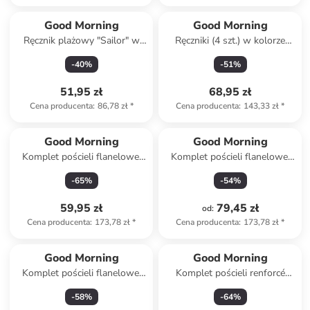
Produkt zarezerwowany
Good Morning
Good Morning
Ręcznik plażowy "Sailor" w
Ręczniki (4 szt.) w kolorze
kolorze turkusowo-zielono-
szarym do rąk
-
40
%
-
51
%
czerwonym
51,95 zł
68,95 zł
Cena producenta
:
86,78 zł
*
Cena producenta
:
143,33 zł
*
Good Morning
Good Morning
Komplet pościeli flanelowej
Komplet pościeli flanelowej
"Safe" w kolorze niebieskim
"Chevy" w kolorze
-
65
%
-
54
%
jasnobrązowo-beżowym
59,95 zł
79,45 zł
od
:
Cena producenta
:
173,78 zł
*
Cena producenta
:
173,78 zł
*
Good Morning
Good Morning
Komplet pościeli flanelowej
Komplet pościeli renforcé
"Wolfie" w kolorze szarym
"Tiger" w kolorze żółto-
-
58
%
-
64
%
jasnobrązowym