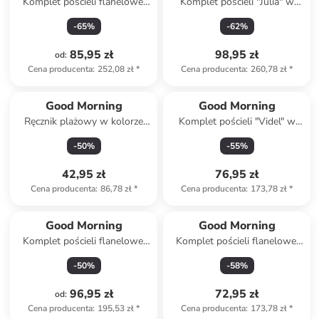
Komplet pościeli flanelowej
Komplet pościeli "Julia" w
"Winter Sand" w kolorze
kolorze jasnoszaro-niebiesko-
-
65
%
-
62
%
beżowym
jasnoróżowym
85,95 zł
98,95 zł
od
:
Cena producenta
:
252,08 zł
*
Cena producenta
:
260,78 zł
*
Good Morning
Good Morning
Ręcznik plażowy w kolorze
Komplet pościeli "Videl" w
jasnoróżowym
kolorze biało-beżowym ze
-
50
%
-
55
%
wzorem
42,95 zł
76,95 zł
Cena producenta
:
86,78 zł
*
Cena producenta
:
173,78 zł
*
Good Morning
Good Morning
Komplet pościeli flanelowej
Komplet pościeli flanelowej
"Barro" w kolorze beżowym
"Kiran" w kolorze
-
50
%
-
58
%
jasnoróżowo-jasnobrązowym
96,95 zł
72,95 zł
od
:
Cena producenta
:
195,53 zł
*
Cena producenta
:
173,78 zł
*