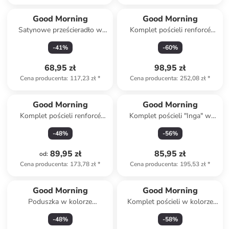
Good Morning
Good Morning
Satynowe prześcieradło w
Komplet pościeli renforcé
kolorze oliwkowym na gumce
"Vesper" w kolorze kremowo-
-
41
%
-
60
%
szarym
68,95 zł
98,95 zł
Cena producenta
:
117,23 zł
*
Cena producenta
:
252,08 zł
*
Good Morning
Good Morning
Komplet pościeli renforcé
Komplet pościeli "Inga" w
"Simo" w kolorze beżowo-
kolorze zielonym ze wzorem
-
48
%
-
56
%
czarnym
89,95 zł
85,95 zł
od
:
Cena producenta
:
173,78 zł
*
Cena producenta
:
195,53 zł
*
Good Morning
Good Morning
Poduszka w kolorze
Komplet pościeli w kolorze
kremowym
biało-czarnym
-
48
%
-
58
%