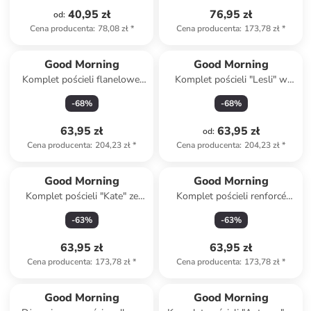
40,95 zł
76,95 zł
od
:
Cena producenta
:
78,08 zł
*
Cena producenta
:
173,78 zł
*
Good Morning
Good Morning
Komplet pościeli flanelowej
Komplet pościeli "Lesli" w
"Polar" ze wzorem
kolorze zielonym
-
68
%
-
68
%
63,95 zł
63,95 zł
od
:
Cena producenta
:
204,23 zł
*
Cena producenta
:
204,23 zł
*
Good Morning
Good Morning
Komplet pościeli "Kate" ze
Komplet pościeli renforcé
wzorem
"Dinosaur" w kolorze biało-
-
63
%
-
63
%
zielono-miętowym
63,95 zł
63,95 zł
Cena producenta
:
173,78 zł
*
Cena producenta
:
173,78 zł
*
zniżka
family
Good Morning
Good Morning