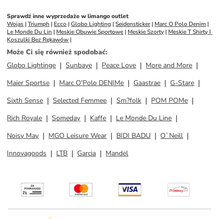
Sprawdź inne wyprzedaże w limango outlet
Wojas
 | 
Triumph
 | 
Ecco
 | 
Globo Lighting
 | 
Seidensticker
 | 
Marc O Polo Denim
 | 
Le Monde Du Lin
 | 
Meskie Obuwie Sportowe
 | 
Meskie Szorty
 | 
Meskie T Shirty I 
Koszulki Bez Rękawów
 | 
Może Ci się również spodobać
:
Globo Lightinge
Sunbaye
Peace Love
More and More
Maier Sportse
Marc O'Polo DENIMe
Gaastrae
G-Stare
Sixth Sense
Selected Femmee
Sm?folk
POM POMe
Rich Royale
Someday
Kaffe
Le Monde Du Line
Noisy May
MGO Leisure Wear
BIDI BADU
O`Neill
Innovagoods
LTB
Garcia
Mandel