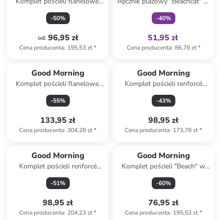
Komplet pościeli flanelowej
Ręcznik plażowy "Beachcat" w
"Snowydeer" w kolorze
kolorze beżowo-niebieskim
-
50
%
-
40
%
beżowym
96,95 zł
51,95 zł
od
:
Cena producenta
:
195,53 zł
*
Cena producenta
:
86,78 zł
*
Good Morning
Good Morning
Komplet pościeli flanelowej
Komplet pościeli renforcé
"Pinga" w kolorze błękitno-
"Antibes" w kolorze biało-
-
55
%
-
43
%
biało-szarym
błękitnym
133,95 zł
98,95 zł
Cena producenta
:
304,28 zł
*
Cena producenta
:
173,78 zł
*
Good Morning
Good Morning
Komplet pościeli renforcé
Komplet pościeli "Beach" w
"Astra" w kolorze biało-
kolorze błękitno-beżowym
-
51
%
-
60
%
błękitno-żółtym
98,95 zł
76,95 zł
Cena producenta
:
204,23 zł
*
Cena producenta
:
195,53 zł
*