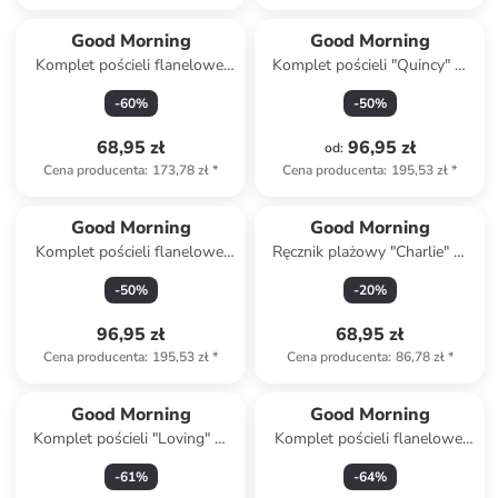
Good Morning
Good Morning
Komplet pościeli flanelowej
Komplet pościeli "Quincy" w
"Barro" w kolorze beżowym
kolorze miętowym
-
60
%
-
50
%
68,95 zł
96,95 zł
od
:
Cena producenta
:
173,78 zł
*
Cena producenta
:
195,53 zł
*
Good Morning
Good Morning
Komplet pościeli flanelowej
Ręcznik plażowy "Charlie" w
"Pierre" w kolorze miętowym
kolorze turkusowo-zielono-
-
50
%
-
20
%
fioletowym
96,95 zł
68,95 zł
Cena producenta
:
195,53 zł
*
Cena producenta
:
86,78 zł
*
Good Morning
Good Morning
Komplet pościeli "Loving" w
Komplet pościeli flanelowej
kolorze zielonym
"Pengu" w kolorze błękitnym
-
61
%
-
64
%