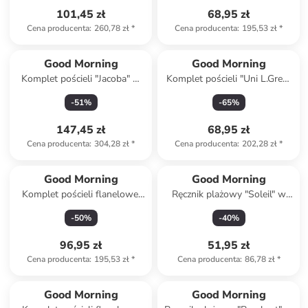
101,45 zł
68,95 zł
Cena producenta
:
260,78 zł
*
Cena producenta
:
195,53 zł
*
Good Morning
Good Morning
Komplet pościeli "Jacoba" w
Komplet pościeli "Uni L.Grey"
kolorze szaro-beżowym
w kolorze jasnoszarym
-
51
%
-
65
%
147,45 zł
68,95 zł
Cena producenta
:
304,28 zł
*
Cena producenta
:
202,28 zł
*
Good Morning
Good Morning
Komplet pościeli flanelowej
Ręcznik plażowy "Soleil" w
"Ladida" w kolorze
kolorze turkusowo-żółtym
-
50
%
-
40
%
jasnoróżowym
96,95 zł
51,95 zł
Cena producenta
:
195,53 zł
*
Cena producenta
:
86,78 zł
*
Tylko z
family
Good Morning
Good Morning