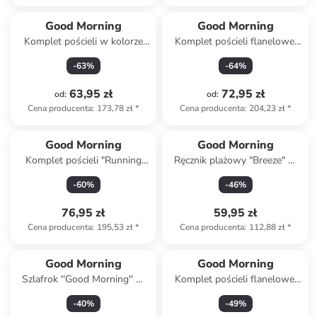
Good Morning
Good Morning
Komplet pościeli w kolorze
Komplet pościeli flanelowej
kremowo-pomarańczowym
"Jussi" w kolorze szaro-
-
63
%
-
64
%
beżowym
63,95 zł
72,95 zł
od
:
od
:
Cena producenta
:
173,78 zł
*
Cena producenta
:
204,23 zł
*
Good Morning
Good Morning
Komplet pościeli "Running
Ręcznik plażowy "Breeze" w
horse" w kolorze zielono-
kolorze niebieskim
-
60
%
-
46
%
brązowym
76,95 zł
59,95 zł
Cena producenta
:
195,53 zł
*
Cena producenta
:
112,88 zł
*
Good Morning
Good Morning
Szlafrok ''Good Morning'' w
Komplet pościeli flanelowej
kolorze morskim
"Aime" w kolorze beżowym ze
-
40
%
-
49
%
wzorem