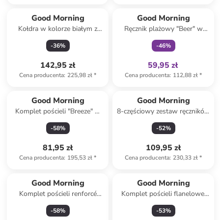
Tylko z
family
Good Morning
Good Morning
Kołdra w kolorze białym z
Ręcznik plażowy "Beer" w
mikrofibry
kolorze niebiesko-
-
36
%
-
46
%
jasnobrązowym
142,95 zł
59,95 zł
Cena producenta
:
225,98 zł
*
Cena producenta
:
112,88 zł
*
Good Morning
Good Morning
Komplet pościeli "Breeze" w
8-częściowy zestaw ręczników
kolorze niebieskim
w kolorze miętowym
-
58
%
-
52
%
81,95 zł
109,95 zł
Cena producenta
:
195,53 zł
*
Cena producenta
:
230,33 zł
*
Good Morning
Good Morning
Komplet pościeli renforcé
Komplet pościeli flanelowej
"Coco" w kolorze biało-
"Cira" w kolorze szarym
-
58
%
-
53
%
jasnobrązowo-kremowym