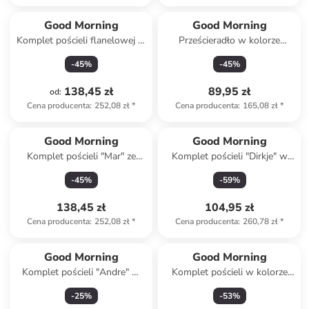
Good Morning
Good Morning
Komplet pościeli flanelowej w
Prześcieradło w kolorze
kolorze jasnoszarym
białym na gumce
-
45
%
-
45
%
138,45 zł
89,95 zł
od
:
Cena producenta
:
252,08 zł
*
Cena producenta
:
165,08 zł
*
Good Morning
Good Morning
Komplet pościeli "Mar" ze
Komplet pościeli "Dirkje" w
wzorem
kolorze zielonym
-
45
%
-
59
%
138,45 zł
104,95 zł
Cena producenta
:
252,08 zł
*
Cena producenta
:
260,78 zł
*
Good Morning
Good Morning
Komplet pościeli "Andre" w
Komplet pościeli w kolorze
kolorze niebieskim
antracytowym
-
25
%
-
53
%