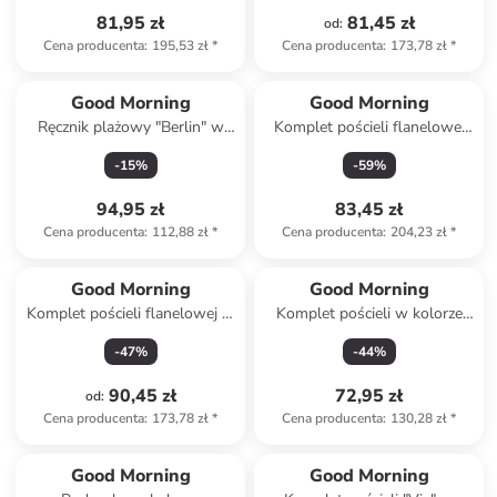
81,95 zł
81,45 zł
od
:
Cena producenta
:
195,53 zł
*
Cena producenta
:
173,78 zł
*
Good Morning
Good Morning
Ręcznik plażowy "Berlin" w
Komplet pościeli flanelowej
kolorze beżowo-niebieskim
"Scarlet" w kolorze błękitnym
-
15
%
-
59
%
94,95 zł
83,45 zł
Cena producenta
:
112,88 zł
*
Cena producenta
:
204,23 zł
*
Good Morning
Good Morning
Komplet pościeli flanelowej w
Komplet pościeli w kolorze
kolorze niebieskim
błękitnym
-
47
%
-
44
%
90,45 zł
72,95 zł
od
:
Cena producenta
:
173,78 zł
*
Cena producenta
:
130,28 zł
*
Good Morning
Good Morning