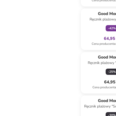
Cena producenta
:
Tylko z
Good Mo
Ręcznik plażow
-
42
%
64,95 
Cena producenta
:
Good Mo
Ręcznik plażowy 
kolorze beżowo
-
25
%
64,95 
Cena producent
Good Mo
Ręcznik plażowy "So
turkusowo-
-
30
%