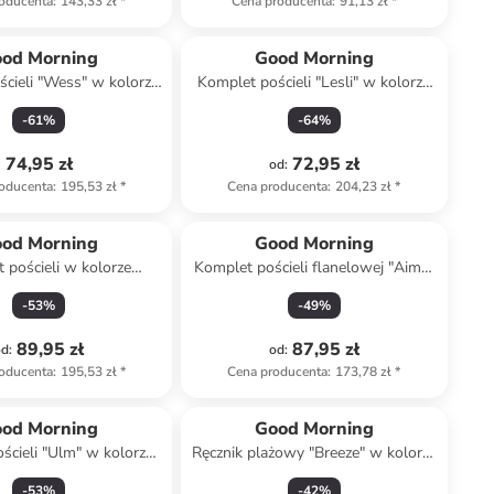
oducenta
:
143,33 zł
*
Cena producenta
:
91,13 zł
*
od Morning
Good Morning
cieli "Wess" w kolorze
Komplet pościeli "Lesli" w kolorze
oszaro-brązowym
zielonym
-
61
%
-
64
%
74,95 zł
72,95 zł
od
:
oducenta
:
195,53 zł
*
Cena producenta
:
204,23 zł
*
od Morning
Good Morning
 pościeli w kolorze
Komplet pościeli flanelowej "Aime"
asnoróżowym
w kolorze beżowym ze wzorem
-
53
%
-
49
%
89,95 zł
87,95 zł
od
:
od
:
oducenta
:
195,53 zł
*
Cena producenta
:
173,78 zł
*
od Morning
Good Morning
ścieli "Ulm" w kolorze
Ręcznik plażowy "Breeze" w kolorze
szaro-niebieskim
niebieskim
-
53
%
-
42
%