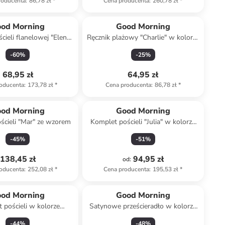
roducenta
:
86,78 zł
*
Cena producenta
:
260,78 zł
*
od Morning
Good Morning
cieli flanelowej "Elena"
Ręcznik plażowy "Charlie" w kolorze
ze szaro-fioletowym
turkusowo-zielono-fioletowym
-
60
%
-
25
%
68,95 zł
64,95 zł
oducenta
:
173,78 zł
*
Cena producenta
:
86,78 zł
*
od Morning
Good Morning
ścieli "Mar" ze wzorem
Komplet pościeli "Julia" w kolorze
jasnoszaro-niebiesko-
-
45
%
-
51
%
jasnoróżowym
138,45 zł
94,95 zł
od
:
oducenta
:
252,08 zł
*
Cena producenta
:
195,53 zł
*
od Morning
Good Morning
 pościeli w kolorze
Satynowe prześcieradło w kolorze
błękitnym
szaroróżowym na gumce
-
44
%
-
48
%