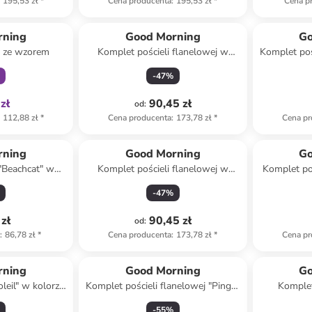
195,53 zł
*
Cena producenta
:
195,53 zł
*
Cena p
family
rning
Good Morning
Go
y ze wzorem
Komplet pościeli flanelowej w
Komplet poś
kolorze niebieskim
w kolor
-
47
%
zł
90,45 zł
od
:
112,88 zł
*
Cena producenta
:
173,78 zł
*
Cena pr
rning
Good Morning
Go
"Beachcat" w
Komplet pościeli flanelowej w
Komplet po
-niebieskim
kolorze zielonym
-
47
%
zł
90,45 zł
od
:
a
:
86,78 zł
*
Cena producenta
:
173,78 zł
*
Cena pr
rning
Good Morning
Go
leil" w kolorze
Komplet pościeli flanelowej "Pinga"
Komplet
żółtym
w kolorze błękitno-biało-szarym
-
55
%