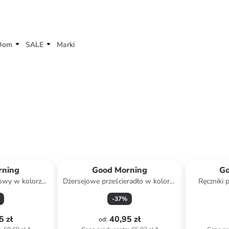
Dom
SALE
Marki
rning
Good Morning
Go
owy w kolorze
Dżersejowe prześcieradło w kolorze
Ręczniki 
materac
niebieskim na gumce
kolo
-
37
%
5 zł
40,95 zł
od
: