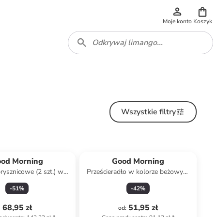
Moje konto
Koszyk
Wszystkie filtry
od Morning
Good Morning
prysznicowe (2 szt.) w
Prześcieradło w kolorze beżowym
rze antracytowym
na gumce
-
51
%
-
42
%
68,95 zł
51,95 zł
od
: