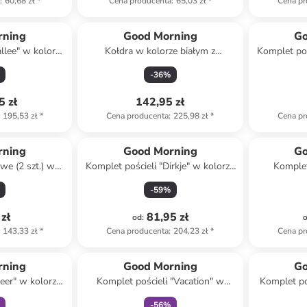
a
:
60,68 zł
*
Cena producenta
:
65,03 zł
*
Cena pr
rning
Good Morning
Go
llee" w kolorze
Kołdra w kolorze białym z
Komplet poś
 wzorem
mikrofibry
jasn
-
36
%
5 zł
142,95 zł
195,53 zł
*
Cena producenta
:
225,98 zł
*
Cena pr
rning
Good Morning
Go
we (2 szt.) w
Komplet pościeli "Dirkje" w kolorze
Komplet
bieskim
zielonym
j
-
59
%
zł
81,95 zł
od
:
143,33 zł
*
Cena producenta
:
204,23 zł
*
Cena pr
family
Tylko z
family
rning
Good Morning
Go
eer" w kolorze
Komplet pościeli "Vacation" w
Komplet po
nobrązowym
kolorze błękitno-kremowym
jasno
-
56
%