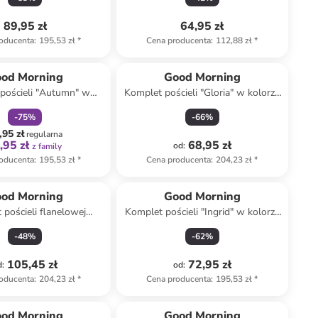
89,95 zł
64,95 zł
oducenta
:
195,53 zł
*
Cena producenta
:
112,88 zł
*
zniżka
family
od Morning
Good Morning
pościeli "Autumn" w
Komplet pościeli "Gloria" w kolorze
lorze beżowym
kremowo-beżowym
-
75
%
-
66
%
,95 zł
regularna
,95 zł
68,95 zł
od
:
z family
oducenta
:
195,53 zł
*
Cena producenta
:
204,23 zł
*
od Morning
Good Morning
 pościeli flanelowej
Komplet pościeli "Ingrid" w kolorze
s" w kolorze beżowym
beżowym
-
48
%
-
62
%
105,45 zł
72,95 zł
d
:
od
:
oducenta
:
204,23 zł
*
Cena producenta
:
195,53 zł
*
od Morning
Good Morning