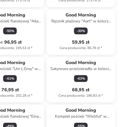
oducenta
:
173,78 zł
*
Cena producenta
:
173,78 zł
*
od Morning
Good Morning
cieli flanelowej "Aila"
Ręcznik plażowy "Aart" w kolorze
ze błękitno-białym
niebiesko-zielonym
-
50
%
-
30
%
96,95 zł
59,95 zł
od
:
oducenta
:
195,53 zł
*
Cena producenta
:
86,78 zł
*
od Morning
Good Morning
ościeli "Uni L.Grey" w
Satynowe prześcieradło w kolorze
rze jasnoszarym
morskim na gumce
-
61
%
-
63
%
76,95 zł
68,95 zł
oducenta
:
202,28 zł
*
Cena producenta
:
186,83 zł
*
od Morning
Good Morning
cieli flanelowej "Eina"
Komplet pościeli "Wishful" w
olorze beżowym
kolorze błękitnym
-
49
%
-
55
%