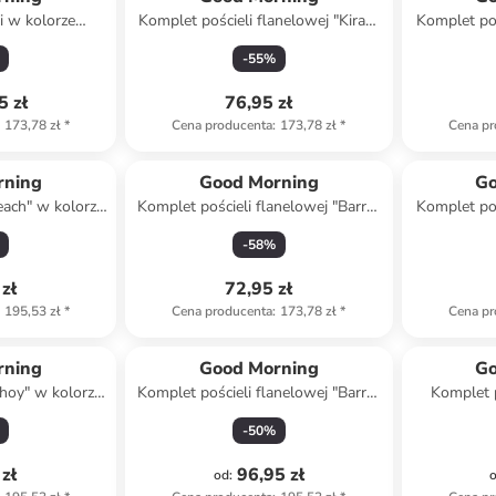
i w kolorze
Komplet pościeli flanelowej "Kiran"
Komplet poś
rańczowym
w kolorze jasnoróżowo-
w kolorz
-
55
%
jasnobrązowym
5 zł
76,95 zł
173,78 zł
*
Cena producenta
:
173,78 zł
*
Cena pr
rning
Good Morning
Go
each" w kolorze
Komplet pościeli flanelowej "Barro"
Komplet poś
eżowym
w kolorze beżowym
w kolor
-
58
%
zł
72,95 zł
195,53 zł
*
Cena producenta
:
173,78 zł
*
Cena pr
rning
Good Morning
Go
Ahoy" w kolorze
Komplet pościeli flanelowej "Barro"
Komplet p
kitnym
w kolorze beżowym
kolo
-
50
%
zł
96,95 zł
od
: