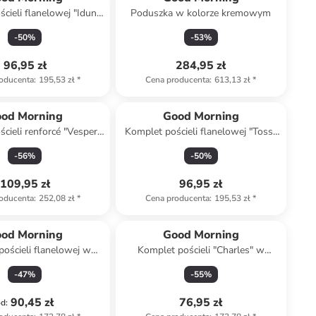
cieli flanelowej "Idun"
Poduszka w kolorze kremowym
e biało-jasnoszarym
-
50
%
-
53
%
96,95 zł
284,95 zł
oducenta
:
195,53 zł
*
Cena producenta
:
613,13 zł
*
od Morning
Good Morning
cieli renforcé "Vesper"
Komplet pościeli flanelowej "Toss"
ze kremowo-szarym
w kolorze biało-błękitnym
-
56
%
-
50
%
109,95 zł
96,95 zł
oducenta
:
252,08 zł
*
Cena producenta
:
195,53 zł
*
od Morning
Good Morning
ościeli flanelowej w
Komplet pościeli "Charles" w
rze jasnoszarym
kolorze błękitno-szarym
-
47
%
-
55
%
90,45 zł
76,95 zł
od
: