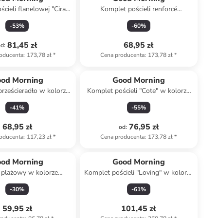
cieli flanelowej "Cira"
Komplet pościeli renforcé
kolorze szarym
"Dinosaur" w kolorze biało-zielono-
-
53
%
-
60
%
miętowym
81,45 zł
68,95 zł
od
:
oducenta
:
173,78 zł
*
Cena producenta
:
173,78 zł
*
od Morning
Good Morning
rześcieradło w kolorze
Komplet pościeli "Cote" w kolorze
kowym na gumce
beżowym
-
41
%
-
55
%
68,95 zł
76,95 zł
od
:
oducenta
:
117,23 zł
*
Cena producenta
:
173,78 zł
*
od Morning
Good Morning
 plażowy w kolorze
Komplet pościeli "Loving" w kolorze
asnoróżowym
zielonym
-
30
%
-
61
%
59,95 zł
101,45 zł