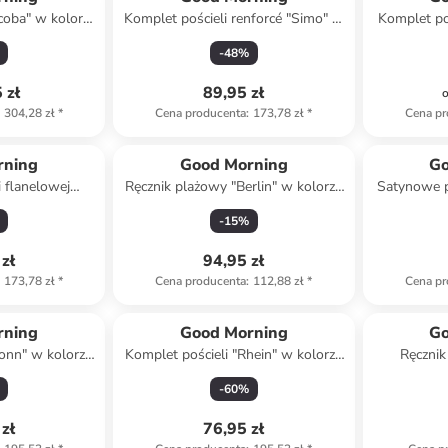
acoba" w kolorze
Komplet pościeli renforcé "Simo" w
Komplet poś
żowym
kolorze beżowo-czarnym
w 
-
48
%
 zł
89,95 zł
304,28 zł
*
Cena producenta
:
173,78 zł
*
Cena pr
rning
Good Morning
Go
i flanelowej
Ręcznik plażowy "Berlin" w kolorze
Satynowe p
rze błękitnym
beżowo-niebieskim
oliw
-
15
%
zł
94,95 zł
173,78 zł
*
Cena producenta
:
112,88 zł
*
Cena pr
rning
Good Morning
Go
Bonn" w kolorze
Komplet pościeli "Rhein" w kolorze
Ręcznik
brązowym
niebiesko-jasnoróżowym
j
-
60
%
zł
76,95 zł