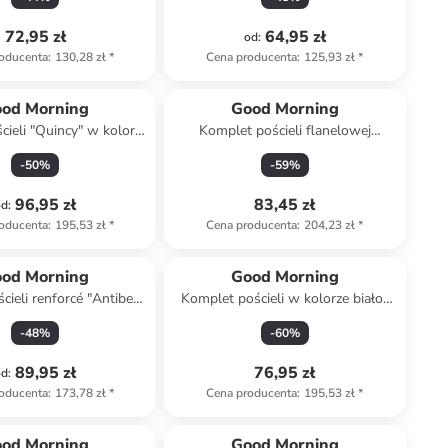
72,95 zł
64,95 zł
od
:
oducenta
:
130,28 zł
*
Cena producenta
:
125,93 zł
*
od Morning
Good Morning
ieli "Quincy" w kolorze
Komplet pościeli flanelowej
miętowym
"Scarlet" w kolorze błękitnym
-
50
%
-
59
%
96,95 zł
83,45 zł
od
:
oducenta
:
195,53 zł
*
Cena producenta
:
204,23 zł
*
od Morning
Good Morning
cieli renforcé "Antibes"
Komplet pościeli w kolorze biało-
ze biało-błękitnym
czarnym
-
48
%
-
60
%
89,95 zł
76,95 zł
od
:
oducenta
:
173,78 zł
*
Cena producenta
:
195,53 zł
*
od Morning
Good Morning