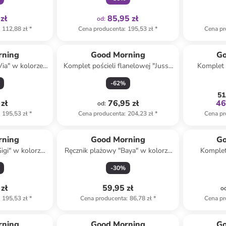
zł
85,95 zł
od
:
112,88 zł
*
Cena producenta
:
195,53 zł
*
Cena pr
rning
Good Morning
Go
Via" w kolorze
Komplet pościeli flanelowej "Jussi"
Komplet 
towym
w kolorze szaro-beżowym
ko
-
62
%
51
zł
76,95 zł
46
od
:
195,53 zł
*
Cena producenta
:
204,23 zł
*
Cena pr
rning
Good Morning
Go
igi" w kolorze
Ręcznik plażowy "Baya" w kolorze
Komplet
ym
niebiesko-pomarańczowym
"Bernardu
-
30
%
zł
59,95 zł
o
195,53 zł
*
Cena producenta
:
86,78 zł
*
Cena pr
rning
Good Morning
Go