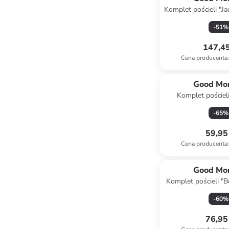
Komplet pościeli "J
szaro-be
-
51
%
147,45
Cena producenta
:
Good Mo
Komplet pościel
"Icebear" w kolo
-
65
%
59,95 
Cena producenta
:
Good Mo
Komplet pościeli "
czarno-jasno
-
60
%
76,95 