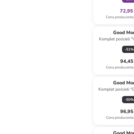
72,95 
Cena producenta
:
Good Mo
Komplet pościeli "
biało-mię
-
51
%
94,45 
Cena producenta
:
Good Mo
Komplet pościeli "G
zielon
-
50
%
96,95 
Cena producenta
:
Good Mo