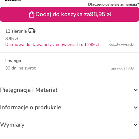
"Julia" w
Dlaczego ceny się zmieniają?
kolorze
Dodaj do koszyka za
98,95 zł
jasnoszaro-
niebiesko-
jasnoróżowym
12 sierpnia
8,95 zł
Darmowa dostawa przy zamówieniach od 299 zł
Koszty wysyłki
limango
30 dni na zwrot
Sprawdź FAQ
Pielęgnacja i Materiał
Informacje o produkcie
Wymiary