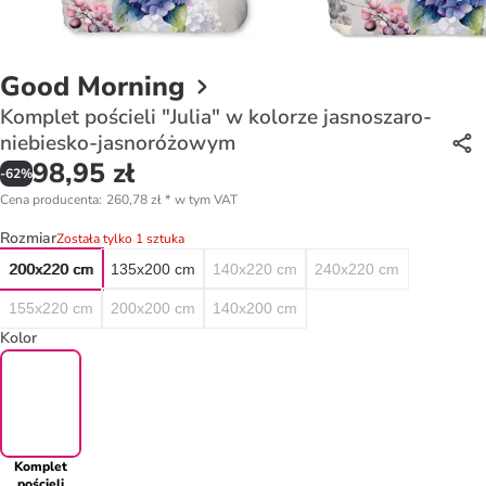
Good Morning
Komplet pościeli "Julia" w kolorze jasnoszaro-
niebiesko-jasnoróżowym
98,95 zł
-
62
%
Cena producenta
:
260,78 zł
*
w tym VAT
Rozmiar
Została tylko 1 sztuka
200x220 cm
135x200 cm
140x220 cm
240x220 cm
155x220 cm
200x200 cm
140x200 cm
Kolor
Komplet
pościeli