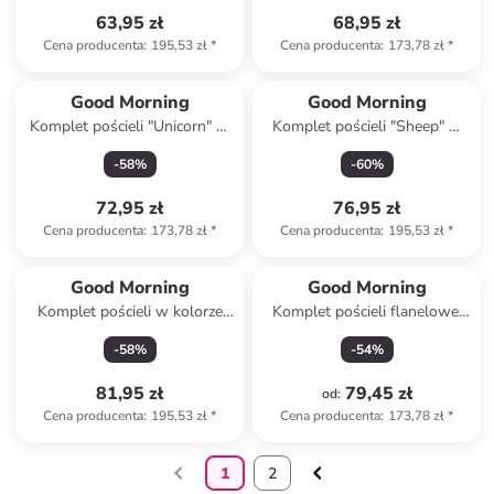
63,95 zł
68,95 zł
Cena producenta
:
195,53 zł
*
Cena producenta
:
173,78 zł
*
Good Morning
Good Morning
Komplet pościeli "Unicorn" w
Komplet pościeli "Sheep" w
kolorze zielono-różowym
kolorze granatowym
-
58
%
-
60
%
72,95 zł
76,95 zł
Cena producenta
:
173,78 zł
*
Cena producenta
:
195,53 zł
*
Good Morning
Good Morning
Komplet pościeli w kolorze
Komplet pościeli flanelowej
pomarańczowym ze wzorem
"Chevy" w kolorze
-
58
%
-
54
%
jasnobrązowo-beżowym
81,95 zł
79,45 zł
od
:
Cena producenta
:
195,53 zł
*
Cena producenta
:
173,78 zł
*
1
2