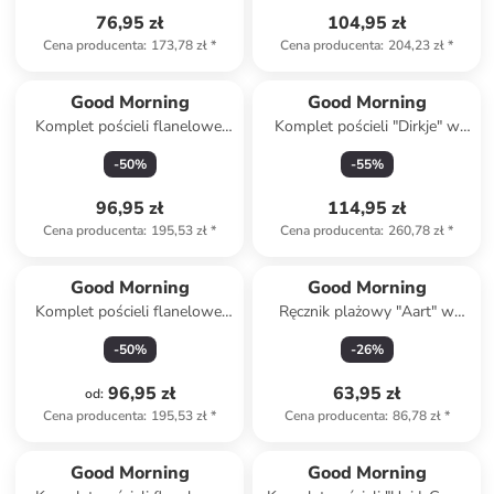
76,95 zł
104,95 zł
Cena producenta
:
173,78 zł
*
Cena producenta
:
204,23 zł
*
Good Morning
Good Morning
Komplet pościeli flanelowej
Komplet pościeli "Dirkje" w
"Ladida" w kolorze
kolorze zielonym
-
50
%
-
55
%
jasnoróżowym
96,95 zł
114,95 zł
Cena producenta
:
195,53 zł
*
Cena producenta
:
260,78 zł
*
Good Morning
Good Morning
Komplet pościeli flanelowej
Ręcznik plażowy "Aart" w
"Aila" w kolorze błękitno-
kolorze niebiesko-zielonym
-
50
%
-
26
%
białym
96,95 zł
63,95 zł
od
:
Cena producenta
:
195,53 zł
*
Cena producenta
:
86,78 zł
*
Good Morning
Good Morning