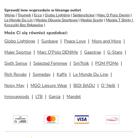
Sprawdź inne wyprzedaże w limango outlet
Wojas
 | 
Triumph
 | 
Ecco
 | 
Globo Lighting
 | 
Seidensticker
 | 
Marc O Polo Denim
 | 
Le Monde Du Lin
 | 
Meskie Obuwie Sportowe
 | 
Meskie Szorty
 | 
Meskie T Shirty I 
Koszulki Bez Rękawów
 | 
Może Ci się również spodobać
:
Globo Lightinge
Sunbaye
Peace Love
More and More
Maier Sportse
Marc O'Polo DENIMe
Gaastrae
G-Stare
Sixth Sense
Selected Femmee
Sm?folk
POM POMe
Rich Royale
Someday
Kaffe
Le Monde Du Line
Noisy May
MGO Leisure Wear
BIDI BADU
O`Neill
Innovagoods
LTB
Garcia
Mandel