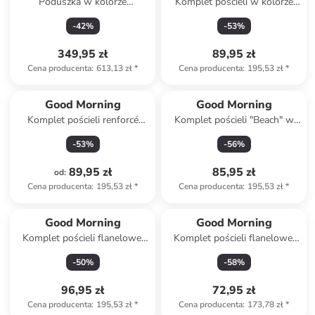
Poduszka w kolorze
Komplet pościeli w kolorze
kremowym
biało-czarnym
-
42
%
-
53
%
349,95 zł
89,95 zł
Cena producenta
:
613,13 zł
*
Cena producenta
:
195,53 zł
*
Good Morning
Good Morning
Komplet pościeli renforcé
Komplet pościeli "Beach" w
"Coco" w kolorze biało-
kolorze błękitno-beżowym
-
53
%
-
56
%
jasnobrązowo-kremowym
89,95 zł
85,95 zł
od
:
Cena producenta
:
195,53 zł
*
Cena producenta
:
195,53 zł
*
Good Morning
Good Morning
Komplet pościeli flanelowej
Komplet pościeli flanelowej
"Toss" w kolorze biało-
"Barro" w kolorze beżowym
-
50
%
-
58
%
błękitnym
96,95 zł
72,95 zł
Cena producenta
:
195,53 zł
*
Cena producenta
:
173,78 zł
*