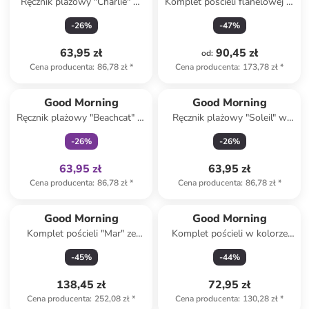
Ręcznik plażowy "Charlie" w
Komplet pościeli flanelowej w
kolorze turkusowo-zielono-
kolorze zielonym
-
26
%
-
47
%
fioletowym
63,95 zł
90,45 zł
od
:
Cena producenta
:
86,78 zł
*
Cena producenta
:
173,78 zł
*
Tylko z
family
Good Morning
Good Morning
Ręcznik plażowy "Beachcat" w
Ręcznik plażowy "Soleil" w
kolorze beżowo-niebieskim
kolorze turkusowo-żółtym
-
26
%
-
26
%
63,95 zł
63,95 zł
Cena producenta
:
86,78 zł
*
Cena producenta
:
86,78 zł
*
Good Morning
Good Morning
Komplet pościeli "Mar" ze
Komplet pościeli w kolorze
wzorem
błękitnym
-
45
%
-
44
%
138,45 zł
72,95 zł
Cena producenta
:
252,08 zł
*
Cena producenta
:
130,28 zł
*