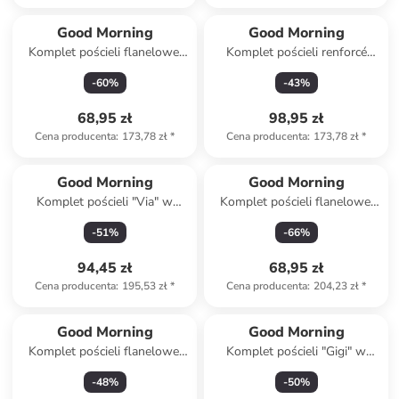
Good Morning
Good Morning
Komplet pościeli flanelowej
Komplet pościeli renforcé
"Elena" w kolorze szaro-
"Simo" w kolorze beżowo-
-
60
%
-
43
%
fioletowym
czarnym
68,95 zł
98,95 zł
Cena producenta
:
173,78 zł
*
Cena producenta
:
173,78 zł
*
Good Morning
Good Morning
Komplet pościeli "Via" w
Komplet pościeli flanelowej
kolorze biało-miętowym
"Senzi" w kolorze
-
51
%
-
66
%
jasnoróżowo-zielonym
94,45 zł
68,95 zł
Cena producenta
:
195,53 zł
*
Cena producenta
:
204,23 zł
*
Good Morning
Good Morning
Komplet pościeli flanelowej
Komplet pościeli "Gigi" w
"Bernardus" w kolorze
kolorze zielonym
-
48
%
-
50
%
beżowym