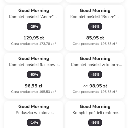
Good Morning
Good Morning
Komplet pościeli "Andre" w
Komplet pościeli "Breeze" w
kolorze niebieskim
kolorze niebieskim
-
25
%
-
56
%
129,95 zł
85,95 zł
Cena producenta
:
173,78 zł
*
Cena producenta
:
195,53 zł
*
Good Morning
Good Morning
Komplet pościeli flanelowej
Komplet pościeli w kolorze
"Albert" w kolorze niebieskim
antracytowym
-
50
%
-
49
%
96,95 zł
98,95 zł
od
:
Cena producenta
:
195,53 zł
*
Cena producenta
:
195,53 zł
*
Good Morning
Good Morning
Poduszka w kolorze
Komplet pościeli renforcé
kremowym
"Iris" w kolorze turkusowo-
-
14
%
-
56
%
musztardowym