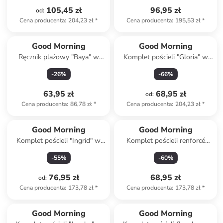
105,45 zł
96,95 zł
od
:
Cena producenta
:
204,23 zł
*
Cena producenta
:
195,53 zł
*
Good Morning
Good Morning
Ręcznik plażowy "Baya" w
Komplet pościeli "Gloria" w
kolorze niebiesko-
kolorze kremowo-beżowym
-
26
%
-
66
%
pomarańczowym
63,95 zł
68,95 zł
od
:
Cena producenta
:
86,78 zł
*
Cena producenta
:
204,23 zł
*
Good Morning
Good Morning
Komplet pościeli "Ingrid" w
Komplet pościeli renforcé
kolorze beżowym
"Dinosaur" w kolorze biało-
-
55
%
-
60
%
zielono-miętowym
76,95 zł
68,95 zł
od
:
Cena producenta
:
173,78 zł
*
Cena producenta
:
173,78 zł
*
Good Morning
Good Morning