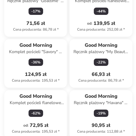
Ręcznik plażowy "Goaltime" w
Komplet pościeli flanelowej
kolorze zielonym
"Winter Sand" w kolorze
-
17
%
-
44
%
beżowym
71,56 zł
139,95 zł
od
:
Cena producenta
:
86,78 zł
*
Cena producenta
:
252,08 zł
*
Good Morning
Good Morning
Komplet pościeli "Savory" w
Ręcznik plażowy "My Beauty"
kolorze zielonym ze wzorem
w kolorze niebieskim
-
36
%
-
22
%
124,95 zł
66,93 zł
Cena producenta
:
195,53 zł
*
Cena producenta
:
86,78 zł
*
Good Morning
Good Morning
Komplet pościeli flanelowej
Ręcznik plażowy "Havana" w
"Gabin" w kolorze niebiesko-
kolorze niebiesko-zielono-
-
62
%
-
19
%
białym
beżowym
72,95 zł
90,95 zł
od
:
Cena producenta
:
195,53 zł
*
Cena producenta
:
112,88 zł
*