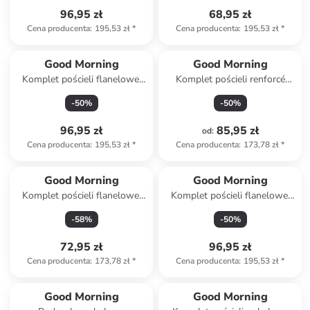
96,95 zł
68,95 zł
Cena producenta
:
195,53 zł
*
Cena producenta
:
195,53 zł
*
Produkt zarezerwowany
Good Morning
Good Morning
Komplet pościeli flanelowej
Komplet pościeli renforcé
"Ted" w kolorze biało-
"Antibes" w kolorze biało-
-
50
%
-
50
%
zielonym
błękitnym
96,95 zł
85,95 zł
od
:
Cena producenta
:
195,53 zł
*
Cena producenta
:
173,78 zł
*
Good Morning
Good Morning
Komplet pościeli flanelowej
Komplet pościeli flanelowej
"Kiran" w kolorze
"Idun" w kolorze biało-
-
58
%
-
50
%
jasnoróżowo-jasnobrązowym
jasnoszarym
72,95 zł
96,95 zł
Cena producenta
:
173,78 zł
*
Cena producenta
:
195,53 zł
*
Good Morning
Good Morning