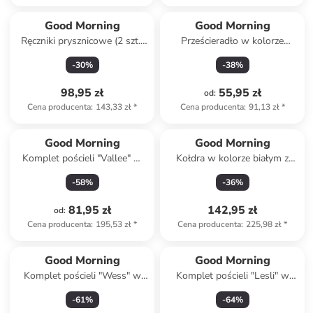
Good Morning
Good Morning
Ręczniki prysznicowe (2 szt.)
Prześcieradło w kolorze
w kolorze antracytowym
beżowym na gumce
-
30
%
-
38
%
98,95 zł
55,95 zł
od
:
Cena producenta
:
143,33 zł
*
Cena producenta
:
91,13 zł
*
Good Morning
Good Morning
Komplet pościeli "Vallee" w
Kołdra w kolorze białym z
kolorze miętowym ze wzorem
mikrofibry
-
58
%
-
36
%
81,95 zł
142,95 zł
od
:
Cena producenta
:
195,53 zł
*
Cena producenta
:
225,98 zł
*
Good Morning
Good Morning
Komplet pościeli "Wess" w
Komplet pościeli "Lesli" w
kolorze jasnoszaro-brązowym
kolorze zielonym
-
61
%
-
64
%