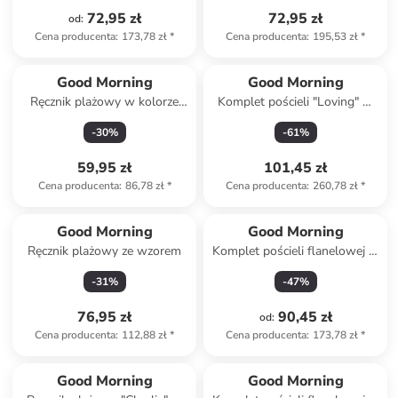
72,95 zł
72,95 zł
od
:
Cena producenta
:
173,78 zł
*
Cena producenta
:
195,53 zł
*
Good Morning
Good Morning
Ręcznik plażowy w kolorze
Komplet pościeli "Loving" w
jasnoróżowym
kolorze zielonym
-
30
%
-
61
%
59,95 zł
101,45 zł
Cena producenta
:
86,78 zł
*
Cena producenta
:
260,78 zł
*
Good Morning
Good Morning
Ręcznik plażowy ze wzorem
Komplet pościeli flanelowej w
kolorze niebieskim
-
31
%
-
47
%
76,95 zł
90,45 zł
od
:
Cena producenta
:
112,88 zł
*
Cena producenta
:
173,78 zł
*
Good Morning
Good Morning