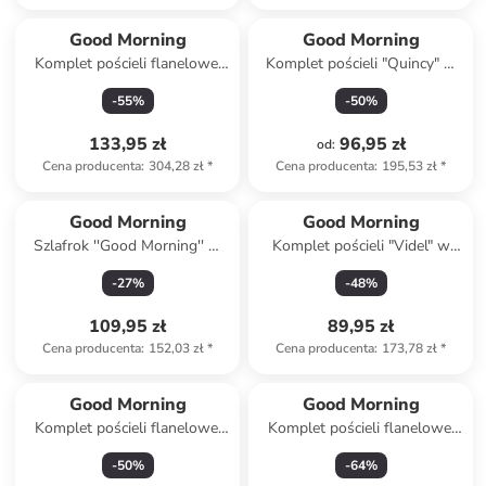
Good Morning
Good Morning
Komplet pościeli flanelowej
Komplet pościeli "Quincy" w
"Pinga" w kolorze błękitno-
kolorze miętowym
-
55
%
-
50
%
biało-szarym
133,95 zł
96,95 zł
od
:
Cena producenta
:
304,28 zł
*
Cena producenta
:
195,53 zł
*
Good Morning
Good Morning
Szlafrok ''Good Morning'' w
Komplet pościeli "Videl" w
kolorze morskim
kolorze biało-beżowym ze
-
27
%
-
48
%
wzorem
109,95 zł
89,95 zł
Cena producenta
:
152,03 zł
*
Cena producenta
:
173,78 zł
*
Good Morning
Good Morning
Komplet pościeli flanelowej
Komplet pościeli flanelowej
"Pierre" w kolorze miętowym
"Pengu" w kolorze błękitnym
-
50
%
-
64
%