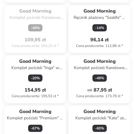
Spóźniłeś się.

Wyprzedane
Good Morning
Good Morning
Komplet pościeli flanelowej
Ręcznik plażowy "Sealife" w
"Dino" ze wzorem
kolorze beżowo-niebieskim
-
46
%
-
14
%
109,95 zł
96,14 zł
Cena producenta
:
204,23 zł
*
Cena producenta
:
112,88 zł
*
Good Morning
Good Morning
Komplet pościeli "Inga" w
Komplet pościeli flanelowej
kolorze zielonym ze wzorem
"Mirre" w kolorze kremowo-
-
20
%
-
49
%
beżowym
154,95 zł
87,95 zł
od
:
Cena producenta
:
195,53 zł
*
Cena producenta
:
173,78 zł
*
Good Morning
Good Morning
Komplet pościeli "Premium" w
Komplet pościeli "Kate" ze
kolorze granatowym
wzorem
-
67
%
-
60
%