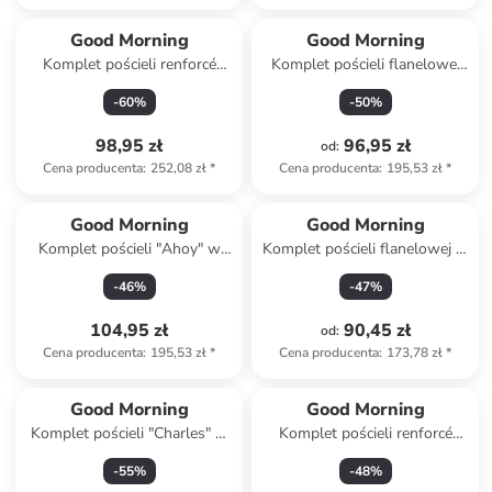
Good Morning
Good Morning
Komplet pościeli renforcé
Komplet pościeli flanelowej
"Vesper" w kolorze kremowo-
"Barro" w kolorze beżowym
-
60
%
-
50
%
szarym
98,95 zł
96,95 zł
od
:
Cena producenta
:
252,08 zł
*
Cena producenta
:
195,53 zł
*
Good Morning
Good Morning
Komplet pościeli "Ahoy" w
Komplet pościeli flanelowej w
kolorze biało-błękitnym
kolorze jasnoszarym
-
46
%
-
47
%
104,95 zł
90,45 zł
od
:
Cena producenta
:
195,53 zł
*
Cena producenta
:
173,78 zł
*
Good Morning
Good Morning
Komplet pościeli "Charles" w
Komplet pościeli renforcé
kolorze błękitno-szarym
"Astra" w kolorze biało-
-
55
%
-
48
%
błękitno-żółtym