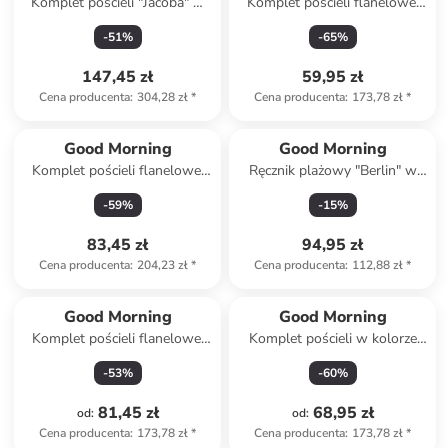
Komplet pościeli "Jacoba" w
Komplet pościeli flanelowej
kolorze szaro-beżowym
"Icebear" w kolorze błękitnym
-
51
%
-
65
%
147,45 zł
59,95 zł
Cena producenta
:
304,28 zł
*
Cena producenta
:
173,78 zł
*
Good Morning
Good Morning
Komplet pościeli flanelowej
Ręcznik plażowy "Berlin" w
"Scarlet" w kolorze błękitnym
kolorze beżowo-niebieskim
-
59
%
-
15
%
83,45 zł
94,95 zł
Cena producenta
:
204,23 zł
*
Cena producenta
:
112,88 zł
*
Good Morning
Good Morning
Komplet pościeli flanelowej
Komplet pościeli w kolorze
"Cira" w kolorze szarym
kremowo-pomarańczowym
-
53
%
-
60
%
81,45 zł
68,95 zł
od
:
od
:
Cena producenta
:
173,78 zł
*
Cena producenta
:
173,78 zł
*