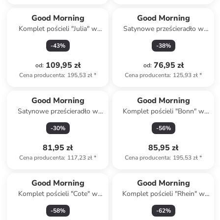
Good Morning
Good Morning
Komplet pościeli "Julia" w
Satynowe prześcieradło w
kolorze jasnoszaro-niebiesko-
kolorze szaroróżowym na
-
43
%
-
38
%
jasnoróżowym
gumce
109,95 zł
76,95 zł
od
:
od
:
Cena producenta
:
195,53 zł
*
Cena producenta
:
125,93 zł
*
Produkt zarezerwowany
Good Morning
Good Morning
Satynowe prześcieradło w
Komplet pościeli "Bonn" w
kolorze oliwkowym na gumce
kolorze czarno-
-
30
%
-
56
%
jasnobrązowym
81,95 zł
85,95 zł
Cena producenta
:
117,23 zł
*
Cena producenta
:
195,53 zł
*
Good Morning
Good Morning
Komplet pościeli "Cote" w
Komplet pościeli "Rhein" w
kolorze beżowym
kolorze niebiesko-
-
58
%
-
62
%
jasnoróżowym