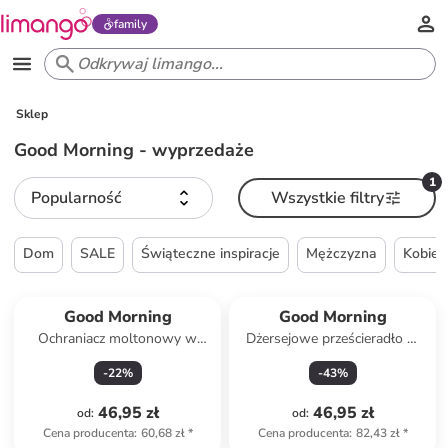
family
Sklep
Good Morning - wyprzedaże
1
Popularność
Wszystkie filtry
Dom
SALE
Świąteczne inspiracje
Mężczyzna
Kobiet
Good Morning
Good Morning
Ochraniacz moltonowy w
Dżersejowe prześcieradło w
kolorze białym na materac
kolorze niebieskim na gumce
-
22
%
-
43
%
46,95 zł
46,95 zł
od
:
od
:
Cena producenta
:
60,68 zł
*
Cena producenta
:
82,43 zł
*