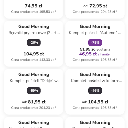
74,95 zł
72,95 zł
od
:
Cena producenta
:
195,53 zł
*
Cena producenta
:
204,23 zł
*
zniżka
family
Good Morning
Good Morning
Ręczniki prysznicowe (2 szt.)
Komplet pościeli "Autumn" w
w kolorze niebieskim
kolorze beżowym
-
26
%
-
75
%
51,95 zł
regularna
104,95 zł
46,95 zł
z family
Cena producenta
:
143,33 zł
*
Cena producenta
:
195,53 zł
*
Good Morning
Good Morning
Komplet pościeli "Dirkje" w
Komplet pościeli w kolorze
kolorze zielonym
jasnoróżowym
-
59
%
-
46
%
81,95 zł
104,95 zł
od
:
od
:
Cena producenta
:
204,23 zł
*
Cena producenta
:
195,53 zł
*
Good Morning
Good Morning