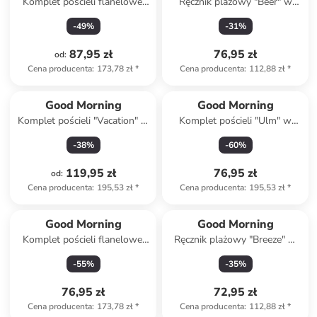
Komplet pościeli flanelowej
Ręcznik plażowy "Beer" w
"Aime" w kolorze beżowym ze
kolorze niebiesko-
-
49
%
-
31
%
wzorem
jasnobrązowym
87,95 zł
76,95 zł
od
:
Cena producenta
:
173,78 zł
*
Cena producenta
:
112,88 zł
*
Good Morning
Good Morning
Komplet pościeli "Vacation" w
Komplet pościeli "Ulm" w
kolorze błękitno-kremowym
kolorze jasnoszaro-niebieskim
-
38
%
-
60
%
119,95 zł
76,95 zł
od
:
Cena producenta
:
195,53 zł
*
Cena producenta
:
195,53 zł
*
Good Morning
Good Morning
Komplet pościeli flanelowej
Ręcznik plażowy "Breeze" w
"Jussi" w kolorze szaro-
kolorze niebieskim
-
55
%
-
35
%
beżowym
76,95 zł
72,95 zł
Cena producenta
:
173,78 zł
*
Cena producenta
:
112,88 zł
*