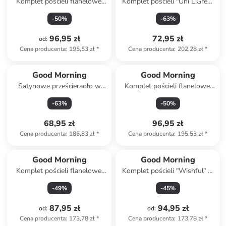
Komplet pościeli flanelowej
Komplet pościeli "Uni L.Grey"
"Snowydeer" w kolorze
w kolorze jasnoszarym
-
50
%
-
63
%
beżowym
96,95 zł
72,95 zł
od
:
Cena producenta
:
195,53 zł
*
Cena producenta
:
202,28 zł
*
Produkt zarezerwowany
Good Morning
Good Morning
Satynowe prześcieradło w
Komplet pościeli flanelowej
kolorze morskim na gumce
"Niba" w kolorze błękitno-
-
63
%
-
50
%
białym
68,95 zł
96,95 zł
Cena producenta
:
186,83 zł
*
Cena producenta
:
195,53 zł
*
Good Morning
Good Morning
Komplet pościeli flanelowej
Komplet pościeli "Wishful" w
"Eina" w kolorze beżowym
kolorze błękitnym
-
49
%
-
45
%
87,95 zł
94,95 zł
od
:
od
:
Cena producenta
:
173,78 zł
*
Cena producenta
:
173,78 zł
*