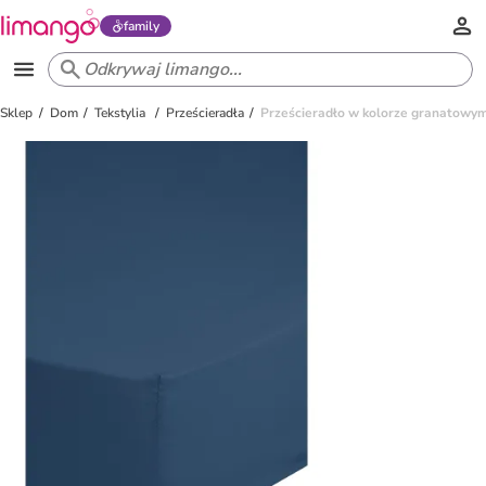
family
Sklep
Dom
Tekstylia
Prześcieradła
Prześcieradło w kolorze granatowy