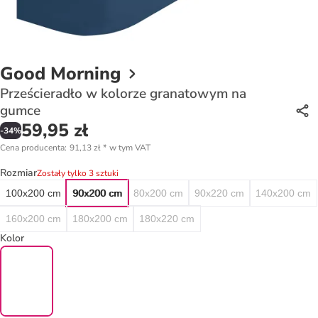
Good Morning
Prześcieradło w kolorze granatowym na
gumce
59,95 zł
-
34
%
Cena producenta
:
91,13 zł
*
w tym VAT
Rozmiar
Zostały tylko 3 sztuki
100x200 cm
90x200 cm
80x200 cm
90x220 cm
140x200 cm
160x200 cm
180x200 cm
180x220 cm
Kolor