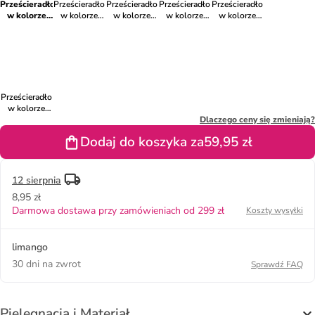
Prześcieradło
Prześcieradło
Prześcieradło
Prześcieradło
Prześcieradło
w kolorze
w kolorze
w kolorze
w kolorze
w kolorze
granatowym
szarym na
beżowym na
białym na
jasnoróżowym
na gumce
gumce
gumce
gumce
na gumce
Prześcieradło
w kolorze
niebieskim na
Dlaczego ceny się zmieniają?
gumce
Dodaj do koszyka za
59,95 zł
12 sierpnia
8,95 zł
Darmowa dostawa przy zamówieniach od 299 zł
Koszty wysyłki
limango
30 dni na zwrot
Sprawdź FAQ
Pielęgnacja i Materiał