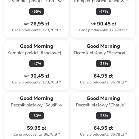
Komplet pościeli "Cote" w
Komplet pościeli flanelowej w
kolorze beżowym
kolorze niebieskim
-
55
%
-
47
%
76,95 zł
90,45 zł
od
:
od
:
Cena producenta
:
173,78 zł
*
Cena producenta
:
173,78 zł
*
Good Morning
Good Morning
Komplet pościeli flanelowej w
Ręcznik plażowy "Beachcat" w
kolorze zielonym
kolorze beżowo-niebieskim
-
47
%
-
25
%
90,45 zł
64,95 zł
od
:
Cena producenta
:
173,78 zł
*
Cena producenta
:
86,78 zł
*
Good Morning
Good Morning
Ręcznik plażowy "Soleil" w
Ręcznik plażowy "Charlie" w
kolorze turkusowo-żółtym
kolorze turkusowo-zielono-
-
30
%
-
25
%
fioletowym
59,95 zł
64,95 zł
Cena producenta
:
86,78 zł
*
Cena producenta
:
86,78 zł
*