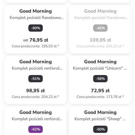
Spóźniłeś się.

Wyprzedane
Good Morning
Good Morning
Komplet pościeli flanelowej
Komplet pościeli flanelowej
"Gabin" w kolorze niebiesko-
"Dino" ze wzorem
-
60
%
-
46
%
białym
76,95 zł
109,95 zł
od
:
Cena producenta
:
195,53 zł
*
Cena producenta
:
204,23 zł
*
Good Morning
Good Morning
Komplet pościeli renforcé
Komplet pościeli "Unicorn" w
"Astra" w kolorze biało-
kolorze zielono-różowym
-
51
%
-
58
%
błękitno-żółtym
98,95 zł
72,95 zł
Cena producenta
:
204,23 zł
*
Cena producenta
:
173,78 zł
*
Tylko z
family
Good Morning
Good Morning
Komplet pościeli renforcé
Komplet pościeli "Sheep" w
"Tiger" w kolorze żółto-
kolorze granatowym
-
62
%
-
60
%
jasnobrązowym