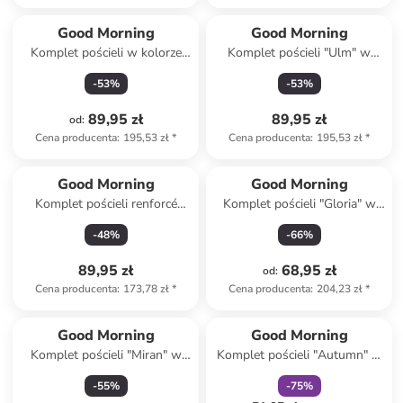
Good Morning
Good Morning
Komplet pościeli w kolorze
Komplet pościeli "Ulm" w
jasnoróżowym
kolorze jasnoszaro-niebieskim
-
53
%
-
53
%
89,95 zł
89,95 zł
od
:
Cena producenta
:
195,53 zł
*
Cena producenta
:
195,53 zł
*
Good Morning
Good Morning
Komplet pościeli renforcé
Komplet pościeli "Gloria" w
"Simo" w kolorze beżowo-
kolorze kremowo-beżowym
-
48
%
-
66
%
czarnym
89,95 zł
68,95 zł
od
:
Cena producenta
:
173,78 zł
*
Cena producenta
:
204,23 zł
*
zniżka
family
Good Morning
Good Morning
Komplet pościeli "Miran" w
Komplet pościeli "Autumn" w
kolorze beżowym
kolorze beżowym
-
55
%
-
75
%