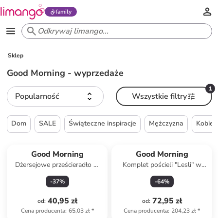
family
Sklep
Good Morning - wyprzedaże
1
Popularność
Wszystkie filtry
Dom
SALE
Świąteczne inspiracje
Mężczyzna
Kobiet
Good Morning
Good Morning
Dżersejowe prześcieradło w
Komplet pościeli "Lesli" w
kolorze niebieskim na gumce
kolorze zielonym
-
37
%
-
64
%
40,95 zł
72,95 zł
od
:
od
:
Cena producenta
:
65,03 zł
*
Cena producenta
:
204,23 zł
*