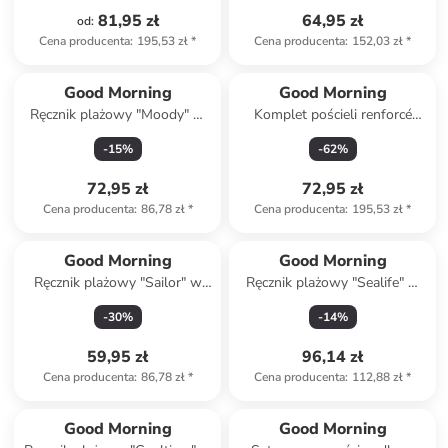
81,95 zł
64,95 zł
od
:
Cena producenta
:
195,53 zł
*
Cena producenta
:
152,03 zł
*
Good Morning
Good Morning
Ręcznik plażowy "Moody" w
Komplet pościeli renforcé
kolorze błękitnym ze wzorem
"Iris" w kolorze turkusowo-
-
15
%
-
62
%
musztardowym
72,95 zł
72,95 zł
Cena producenta
:
86,78 zł
*
Cena producenta
:
195,53 zł
*
Good Morning
Good Morning
Ręcznik plażowy "Sailor" w
Ręcznik plażowy "Sealife" w
kolorze turkusowo-zielono-
kolorze beżowo-niebieskim
-
30
%
-
14
%
czerwonym
59,95 zł
96,14 zł
Cena producenta
:
86,78 zł
*
Cena producenta
:
112,88 zł
*
Good Morning
Good Morning