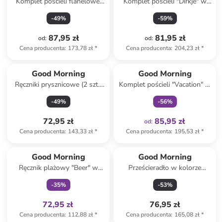
Komplet pościeli flanelowej
Komplet pościeli "Dirkje" w
"Aime" w kolorze beżowym ze
kolorze zielonym
-
49
%
-
59
%
wzorem
87,95 zł
81,95 zł
od
:
od
:
Cena producenta
:
173,78 zł
*
Cena producenta
:
204,23 zł
*
Tylko z
family
Good Morning
Good Morning
Ręczniki prysznicowe (2 szt.)
Komplet pościeli "Vacation" w
w kolorze niebieskim
kolorze błękitno-kremowym
-
49
%
-
56
%
72,95 zł
85,95 zł
od
:
Cena producenta
:
143,33 zł
*
Cena producenta
:
195,53 zł
*
Tylko z
family
Good Morning
Good Morning
Ręcznik plażowy "Beer" w
Prześcieradło w kolorze
kolorze niebiesko-
białym na gumce
-
35
%
-
53
%
jasnobrązowym
72,95 zł
76,95 zł
Cena producenta
:
112,88 zł
*
Cena producenta
:
165,08 zł
*