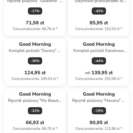
Ręcznik plażowy "Goaltime" w
Satynowe prześcieradło w
kolorze zielonym
kolorze szarym na gumce
-
17
%
-
43
%
71,56 zł
85,95 zł
Cena producenta
:
86,78 zł
*
Cena producenta
:
152,03 zł
*
Good Morning
Good Morning
Komplet pościeli "Savory" w
Komplet pościeli flanelowej
kolorze zielonym ze wzorem
"Winter Sand" w kolorze
-
36
%
-
44
%
beżowym
124,95 zł
139,95 zł
od
:
Cena producenta
:
195,53 zł
*
Cena producenta
:
252,08 zł
*
Good Morning
Good Morning
Ręcznik plażowy "My Beauty"
Ręcznik plażowy "Havana" w
w kolorze niebieskim
kolorze niebiesko-zielono-
-
22
%
-
19
%
beżowym
66,93 zł
90,95 zł
Cena producenta
:
86,78 zł
*
Cena producenta
:
112,88 zł
*