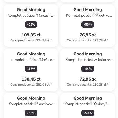
Good Morning
Good Morning
Komplet pościeli "Marcus" ze
Komplet pościeli "Videl" w
wzorem
kolorze biało-beżowym ze
-
63
%
-
55
%
wzorem
109,95 zł
76,95 zł
Cena producenta
:
304,28 zł
*
Cena producenta
:
173,78 zł
*
Good Morning
Good Morning
Komplet pościeli "Mar" ze
Komplet pościeli w kolorze
wzorem
błękitnym
-
45
%
-
44
%
138,45 zł
72,95 zł
Cena producenta
:
252,08 zł
*
Cena producenta
:
130,28 zł
*
Good Morning
Good Morning
Komplet pościeli flanelowej
Komplet pościeli "Quincy" w
"Pinga" w kolorze błękitno-
kolorze miętowym
-
55
%
-
50
%
biało-szarym