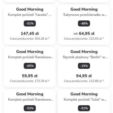
Good Morning
Good Morning
Komplet pościeli "Jacoba" w
Satynowe prześcieradło w
kolorze szaro-beżowym
kolorze szaroróżowym na
-
51
%
-
48
%
gumce
147,45 zł
64,95 zł
od
:
Cena producenta
:
304,28 zł
*
Cena producenta
:
125,93 zł
*
Good Morning
Good Morning
Komplet pościeli flanelowej
Ręcznik plażowy "Berlin" w
"Icebear" w kolorze błękitnym
kolorze beżowo-niebieskim
-
65
%
-
15
%
59,95 zł
94,95 zł
Cena producenta
:
173,78 zł
*
Cena producenta
:
112,88 zł
*
Good Morning
Good Morning
Komplet pościeli flanelowej
Komplet pościeli "Julia" w
"Cira" w kolorze szarym
kolorze jasnoszaro-niebiesko-
-
53
%
-
51
%
jasnoróżowym