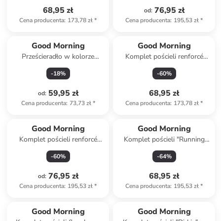
68,95 zł
76,95 zł
od
:
Cena producenta
:
173,78 zł
*
Cena producenta
:
195,53 zł
*
Good Morning
Good Morning
Prześcieradło w kolorze
Komplet pościeli renforcé
jasnoróżowym na gumce
"Dinosaur" w kolorze biało-
-
18
%
-
60
%
zielono-miętowym
59,95 zł
68,95 zł
od
:
Cena producenta
:
73,73 zł
*
Cena producenta
:
173,78 zł
*
Good Morning
Good Morning
Komplet pościeli renforcé
Komplet pościeli "Running
"Coco" w kolorze biało-
horse" w kolorze zielono-
-
60
%
-
64
%
jasnobrązowo-kremowym
brązowym
76,95 zł
68,95 zł
od
:
Cena producenta
:
195,53 zł
*
Cena producenta
:
195,53 zł
*
Good Morning
Good Morning