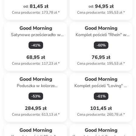
81,45 zł
94,95 zł
od
:
od
:
Cena producenta
:
173,78 zł
*
Cena producenta
:
195,53 zł
*
Good Morning
Good Morning
Satynowe prześcieradło w
Komplet pościeli "Rhein" w
kolorze oliwkowym na gumce
kolorze niebiesko-
-
41
%
-
60
%
jasnoróżowym
68,95 zł
76,95 zł
Cena producenta
:
117,23 zł
*
Cena producenta
:
195,53 zł
*
Good Morning
Good Morning
Poduszka w kolorze
Komplet pościeli "Loving" w
kremowym
kolorze zielonym
-
53
%
-
61
%
284,95 zł
101,45 zł
Cena producenta
:
613,13 zł
*
Cena producenta
:
260,78 zł
*
Good Morning
Good Morning