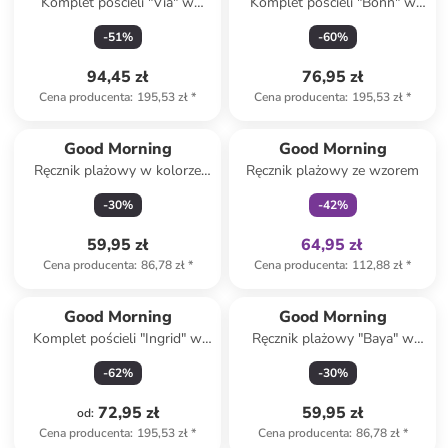
Komplet pościeli "Via" w
Komplet pościeli "Bonn" w
kolorze biało-miętowym
kolorze czarno-
-
51
%
-
60
%
jasnobrązowym
94,45 zł
76,95 zł
Cena producenta
:
195,53 zł
*
Cena producenta
:
195,53 zł
*
Tylko z
family
Good Morning
Good Morning
Ręcznik plażowy w kolorze
Ręcznik plażowy ze wzorem
jasnoróżowym
-
30
%
-
42
%
59,95 zł
64,95 zł
Cena producenta
:
86,78 zł
*
Cena producenta
:
112,88 zł
*
Good Morning
Good Morning
Komplet pościeli "Ingrid" w
Ręcznik plażowy "Baya" w
kolorze beżowym
kolorze niebiesko-
-
62
%
-
30
%
pomarańczowym
72,95 zł
59,95 zł
od
:
Cena producenta
:
195,53 zł
*
Cena producenta
:
86,78 zł
*