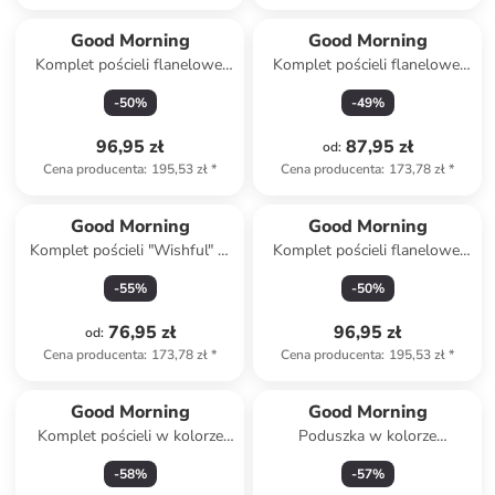
Good Morning
Good Morning
Komplet pościeli flanelowej
Komplet pościeli flanelowej
"Niba" w kolorze błękitno-
"Eina" w kolorze beżowym
-
50
%
-
49
%
białym
96,95 zł
87,95 zł
od
:
Cena producenta
:
195,53 zł
*
Cena producenta
:
173,78 zł
*
Good Morning
Good Morning
Komplet pościeli "Wishful" w
Komplet pościeli flanelowej
kolorze błękitnym
"Albert" w kolorze niebieskim
-
55
%
-
50
%
76,95 zł
96,95 zł
od
:
Cena producenta
:
173,78 zł
*
Cena producenta
:
195,53 zł
*
Good Morning
Good Morning
Komplet pościeli w kolorze
Poduszka w kolorze
antracytowym
kremowym
-
58
%
-
57
%