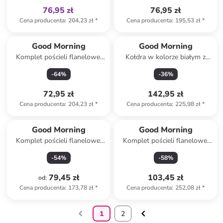
76,95 zł
76,95 zł
Cena producenta
:
204,23 zł
*
Cena producenta
:
195,53 zł
*
Good Morning
Good Morning
Komplet pościeli flanelowej
Kołdra w kolorze białym z
"Polar" ze wzorem
mikrofibry
-
64
%
-
36
%
72,95 zł
142,95 zł
Cena producenta
:
204,23 zł
*
Cena producenta
:
225,98 zł
*
Good Morning
Good Morning
Komplet pościeli flanelowej
Komplet pościeli flanelowej
"Chevy" w kolorze
"Wolfie" w kolorze szarym
-
54
%
-
58
%
jasnobrązowo-beżowym
79,45 zł
103,45 zł
od
:
Cena producenta
:
173,78 zł
*
Cena producenta
:
252,08 zł
*
1
2