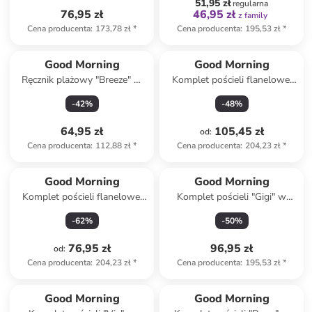
51,95 zł
regularna
76,95 zł
46,95 zł
z family
Cena producenta
:
173,78 zł
*
Cena producenta
:
195,53 zł
*
Good Morning
Good Morning
Ręcznik plażowy "Breeze" w
Komplet pościeli flanelowej
kolorze niebieskim
"Bernardus" w kolorze
-
42
%
-
48
%
beżowym
64,95 zł
105,45 zł
od
:
Cena producenta
:
112,88 zł
*
Cena producenta
:
204,23 zł
*
Good Morning
Good Morning
Komplet pościeli flanelowej
Komplet pościeli "Gigi" w
"Jussi" w kolorze szaro-
kolorze zielonym
-
62
%
-
50
%
beżowym
76,95 zł
96,95 zł
od
:
Cena producenta
:
204,23 zł
*
Cena producenta
:
195,53 zł
*
Good Morning
Good Morning