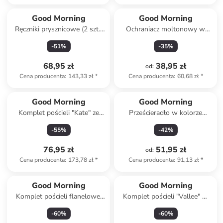
Good Morning
Good Morning
Ręczniki prysznicowe (2 szt.)
Ochraniacz moltonowy w
w kolorze antracytowym
kolorze białym na materac
-
51
%
-
35
%
68,95 zł
38,95 zł
od
:
Cena producenta
:
143,33 zł
*
Cena producenta
:
60,68 zł
*
Good Morning
Good Morning
Komplet pościeli "Kate" ze
Prześcieradło w kolorze
wzorem
beżowym na gumce
-
55
%
-
42
%
76,95 zł
51,95 zł
od
:
Cena producenta
:
173,78 zł
*
Cena producenta
:
91,13 zł
*
Good Morning
Good Morning
Komplet pościeli flanelowej
Komplet pościeli "Vallee" w
"Elena" w kolorze szaro-
kolorze miętowym ze wzorem
-
60
%
-
60
%
fioletowym