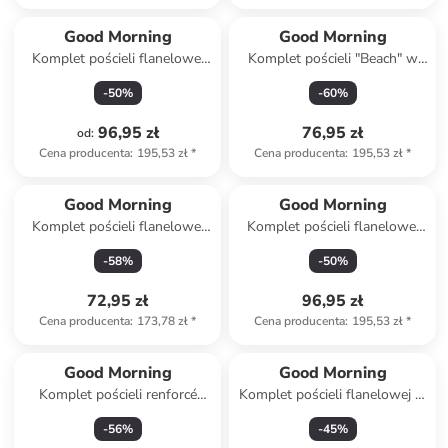
Good Morning
Good Morning
Komplet pościeli flanelowej
Komplet pościeli "Beach" w
"Barro" w kolorze beżowym
kolorze błękitno-beżowym
-
50
%
-
60
%
96,95 zł
76,95 zł
od
:
Cena producenta
:
195,53 zł
*
Cena producenta
:
195,53 zł
*
Good Morning
Good Morning
Komplet pościeli flanelowej
Komplet pościeli flanelowej
"Barro" w kolorze beżowym
"Toss" w kolorze biało-
-
58
%
-
50
%
błękitnym
72,95 zł
96,95 zł
Cena producenta
:
173,78 zł
*
Cena producenta
:
195,53 zł
*
Good Morning
Good Morning
Komplet pościeli renforcé
Komplet pościeli flanelowej w
"Vesper" w kolorze kremowo-
kolorze jasnoszarym
-
56
%
-
45
%
szarym