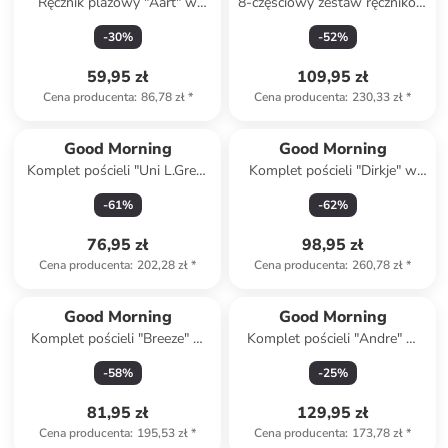
Ręcznik plażowy "Aart" w
8-częściowy zestaw ręczników
kolorze niebiesko-zielonym
w kolorze miętowym
-
30
%
-
52
%
59,95 zł
109,95 zł
Cena producenta
:
86,78 zł
*
Cena producenta
:
230,33 zł
*
Good Morning
Good Morning
Komplet pościeli "Uni L.Grey"
Komplet pościeli "Dirkje" w
w kolorze jasnoszarym
kolorze zielonym
-
61
%
-
62
%
76,95 zł
98,95 zł
Cena producenta
:
202,28 zł
*
Cena producenta
:
260,78 zł
*
Good Morning
Good Morning
Komplet pościeli "Breeze" w
Komplet pościeli "Andre" w
kolorze niebieskim
kolorze niebieskim
-
58
%
-
25
%
81,95 zł
129,95 zł
Cena producenta
:
195,53 zł
*
Cena producenta
:
173,78 zł
*