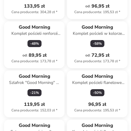
133,95 zł
96,95 zł
od
:
Cena producenta
:
304,28 zł
*
Cena producenta
:
195,53 zł
*
Good Morning
Good Morning
Komplet pościeli renforcé
Komplet pościeli w kolorze
"Antibes" w kolorze biało-
kremowo-pomarańczowym
-
48
%
-
58
%
błękitnym
89,95 zł
72,95 zł
od
:
od
:
Cena producenta
:
173,78 zł
*
Cena producenta
:
173,78 zł
*
Good Morning
Good Morning
Szlafrok ''Good Morning'' w
Komplet pościeli flanelowej
kolorze morskim
"Pierre" w kolorze miętowym
-
21
%
-
50
%
119,95 zł
96,95 zł
Cena producenta
:
152,03 zł
*
Cena producenta
:
195,53 zł
*
Good Morning
Good Morning