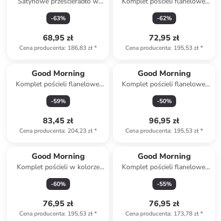
Satynowe prześcieradło w
Komplet pościeli flanelowej
kolorze morskim na gumce
"Pengu" w kolorze błękitnym
-
63
%
-
62
%
68,95 zł
72,95 zł
Cena producenta
:
186,83 zł
*
Cena producenta
:
195,53 zł
*
Good Morning
Good Morning
Komplet pościeli flanelowej
Komplet pościeli flanelowej
"Scarlet" w kolorze błękitnym
"Idun" w kolorze biało-
-
59
%
-
50
%
jasnoszarym
83,45 zł
96,95 zł
Cena producenta
:
204,23 zł
*
Cena producenta
:
195,53 zł
*
Good Morning
Good Morning
Komplet pościeli w kolorze
Komplet pościeli flanelowej
biało-czarnym
"Kiran" w kolorze
-
60
%
-
55
%
jasnoróżowo-jasnobrązowym
76,95 zł
76,95 zł
Cena producenta
:
195,53 zł
*
Cena producenta
:
173,78 zł
*