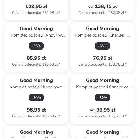
109,95 zł
138,45 zł
od
:
Cena producenta
:
252,08 zł
*
Cena producenta
:
252,08 zł
*
Good Morning
Good Morning
Komplet pościeli "Ahoy" w
Komplet pościeli "Charles" w
kolorze biało-błękitnym
kolorze błękitno-szarym
-
56
%
-
55
%
85,95 zł
76,95 zł
Cena producenta
:
195,53 zł
*
Cena producenta
:
173,78 zł
*
Good Morning
Good Morning
Komplet pościeli flanelowej
Komplet pościeli flanelowej
"Ladida" w kolorze
"Aila" w kolorze błękitno-
-
50
%
-
50
%
jasnoróżowym
białym
96,95 zł
96,95 zł
od
:
Cena producenta
:
195,53 zł
*
Cena producenta
:
195,53 zł
*
Produkt zarezerwowany
Good Morning
Good Morning