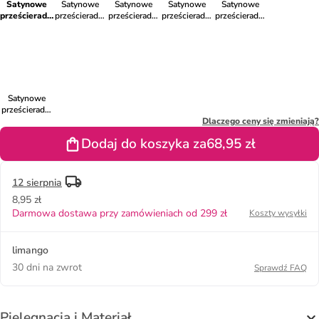
Satynowe
Satynowe
Satynowe
Satynowe
Satynowe
prześcieradło
prześcieradło
prześcieradło
prześcieradło
prześcieradło
w kolorze
w kolorze
w kolorze
w kolorze
w kolorze
morskim na
szaroróżowym
niebieskim na
szarym na
granatowym
gumce
na gumce
gumce
gumce
na gumce
Satynowe
prześcieradło
w kolorze
Dlaczego ceny się zmieniają?
oliwkowym
Dodaj do koszyka za
68,95 zł
na gumce
12 sierpnia
8,95 zł
Darmowa dostawa przy zamówieniach od 299 zł
Koszty wysyłki
limango
30 dni na zwrot
Sprawdź FAQ
Pielęgnacja i Materiał