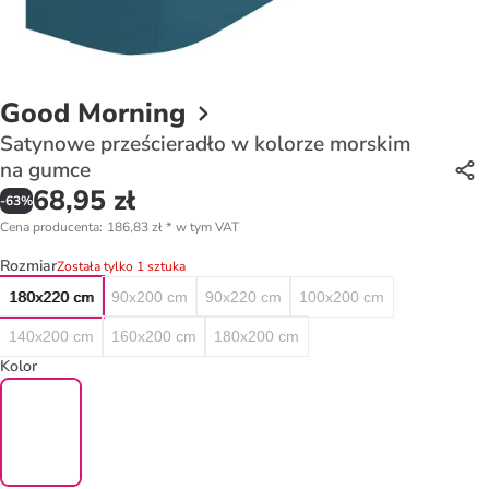
Good Morning
Satynowe prześcieradło w kolorze morskim
na gumce
68,95 zł
-
63
%
Cena producenta
:
186,83 zł
*
w tym VAT
Rozmiar
Została tylko 1 sztuka
180x220 cm
90x200 cm
90x220 cm
100x200 cm
140x200 cm
160x200 cm
180x200 cm
Kolor