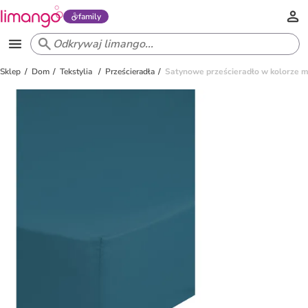
family
Sklep
Dom
Tekstylia
Prześcieradła
Satynowe prześcieradło w kolorze 