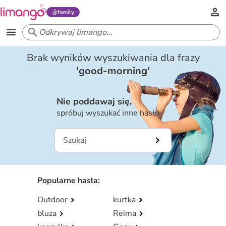
family
Brak wyników wyszukiwania dla frazy
'
good-morning
'
Nie poddawaj się,
spróbuj wyszukać inne hasło
Popularne hasła
:
Outdoor
kurtka
bluza
Reima