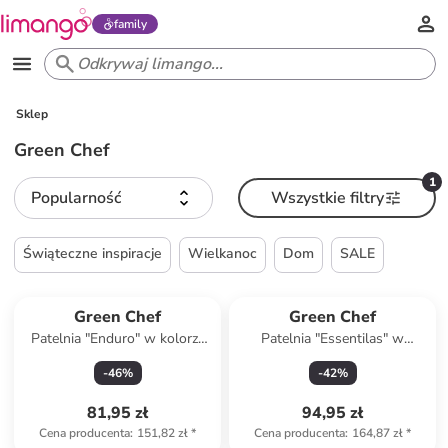
family
Sklep
Green Chef
1
Popularność
Wszystkie filtry
Świąteczne inspiracje
Wielkanoc
Dom
SALE
Green Chef
Green Chef
Patelnia "Enduro" w kolorze
Patelnia "Essentilas" w
srebrnym - Ø 24 cm
kolorze czarnym do
-
46
%
-
42
%
naleśników - Ø 28 cm
81,95 zł
94,95 zł
Cena producenta
:
151,82 zł
*
Cena producenta
:
164,87 zł
*