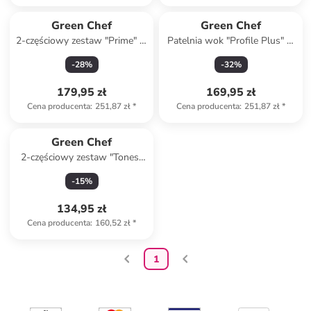
Green Chef
Green Chef
2-częściowy zestaw "Prime" w
Patelnia wok "Profile Plus" w
kolorze czarnym - Ø 24 cm
kolorze srebrnym - Ø 28 cm
-
28
%
-
32
%
179,95 zł
169,95 zł
Cena producenta
:
251,87 zł
*
Cena producenta
:
251,87 zł
*
Green Chef
2-częściowy zestaw "Tones"
w kolorze błękitnym - Ø 24
-
15
%
cm
134,95 zł
Cena producenta
:
160,52 zł
*
1