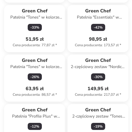
Green Chef
Green Chef
Patelnia "Tones" w kolorze
Patelnia "Essentials" w
błękitnym - Ø 20 cm
kolorze czarnym do
-
33
%
-
42
%
naleśników - Ø 28 cm
51,95 zł
98,95 zł
Cena producenta
:
77,87 zł
*
Cena producenta
:
173,57 zł
*
Green Chef
Green Chef
Patelnia "Tones" w kolorze
2-częściowy zestaw "Nordics"
błękitnym - Ø 24 cm
w kolorze szarobrązowym - Ø
-
26
%
-
30
%
20 cm
63,95 zł
149,95 zł
Cena producenta
:
86,57 zł
*
Cena producenta
:
217,07 zł
*
Green Chef
Green Chef
Patelnia "Profile Plus" w
2-częściowy zestaw "Tones"
kolorze srebrnym - Ø 28 cm
w kolorze błękitnym - Ø 24
-
12
%
-
19
%
cm