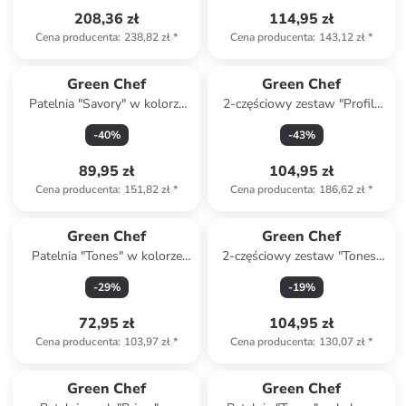
208,36 zł
114,95 zł
Cena producenta
:
238,82 zł
*
Cena producenta
:
143,12 zł
*
Green Chef
Green Chef
Patelnia "Savory" w kolorze
2-częściowy zestaw "Profile
czarnym - Ø 28 cm
Plus" w kolorze srebrnym - Ø
-
40
%
-
43
%
18 cm
89,95 zł
104,95 zł
Cena producenta
:
151,82 zł
*
Cena producenta
:
186,62 zł
*
Green Chef
Green Chef
Patelnia "Tones" w kolorze
2-częściowy zestaw "Tones"
szarobrązowym - Ø 28 cm
w kolorze błękitnym - Ø 20
-
29
%
-
19
%
cm
72,95 zł
104,95 zł
Cena producenta
:
103,97 zł
*
Cena producenta
:
130,07 zł
*
Green Chef
Green Chef