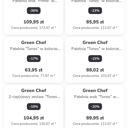
Patelnia wok "Prime" w
Patelnia "Tones" w kolorze
kolorze czarnym - Ø 25 cm
błękitnym - Ø 30 cm
-
36
%
-
23
%
109,95 zł
85,95 zł
Cena producenta
:
173,57 zł
*
Cena producenta
:
112,67 zł
*
Green Chef
Green Chef
Patelnia "Tones" w kolorze
Patelnia "Tones" w kolorze
szarobrązowym - Ø 20 cm
błękitnym - Ø 28 cm
-
17
%
-
15
%
63,95 zł
88,02 zł
Cena producenta
:
77,87 zł
*
Cena producenta
:
103,97 zł
*
Green Chef
Green Chef
2-częściowy zestaw "Tones"
Patelnia wok "Tones" w
w kolorze czarnym - Ø 20 cm
kolorze czarnym - Ø 28 cm
-
19
%
-
20
%
104,95 zł
89,95 zł
Cena producenta
:
130,07 zł
*
Cena producenta
:
112,67 zł
*